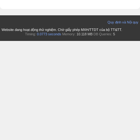
Quy định và Nội quy
Website đang hoạt động thử nghiệm. Chờ giấy phép MXH/TTDT của bộ TT&TT.
Timing:
0.0773 seconds
Memory:
10.118 MB
DB Queries:
5