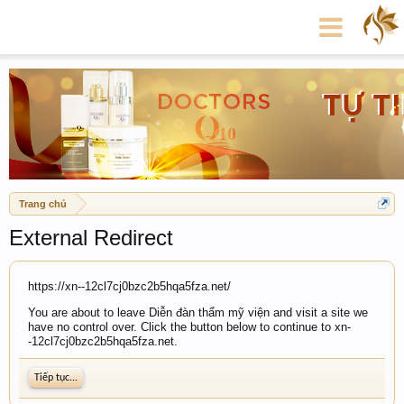
Trang chủ
External Redirect
https://xn--12cl7cj0bzc2b5hqa5fza.net/
You are about to leave Diễn đàn thẩm mỹ viện and visit a site we
have no control over. Click the button below to continue to xn-
-12cl7cj0bzc2b5hqa5fza.net.
Tiếp tục...