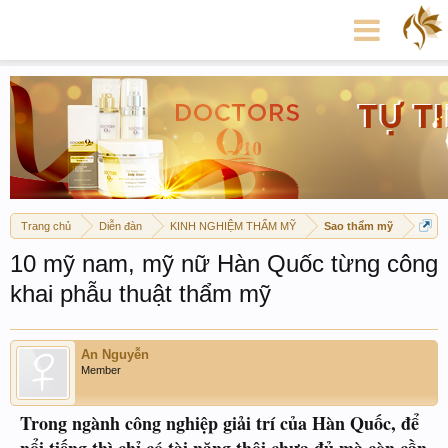
Trang chủ
Diễn đàn
KINH NGHIỆM THẨM MỸ
Sao thẩm mỹ
10 mỹ nam, mỹ nữ Hàn Quốc từng công
khai phẫu thuật thẩm mỹ
An Nguyễn
Member
Trong ngành công nghiệp giải trí của Hàn Quốc, để