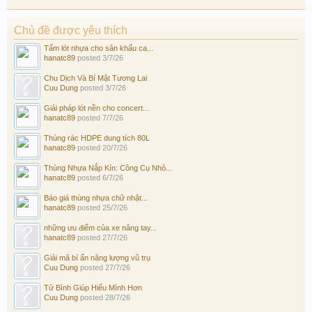
Chủ đề được yêu thích
Tấm lót nhựa cho sân khấu ca...
hanatc89
posted
3/7/26
Chu Dịch Và Bí Mật Tương Lai
Cuu Dung
posted
3/7/26
Giải pháp lót nền cho concert...
hanatc89
posted
7/7/26
Thùng rác HDPE dung tích 80L
hanatc89
posted
20/7/26
Thùng Nhựa Nắp Kín: Công Cụ Nhỏ...
hanatc89
posted
6/7/26
Báo giá thùng nhựa chữ nhật...
hanatc89
posted
25/7/26
những ưu điểm của xe nâng tay...
hanatc89
posted
27/7/26
Giải mã bí ẩn năng lượng vũ trụ
Cuu Dung
posted
27/7/26
Tử Bình Giúp Hiểu Mình Hơn
Cuu Dung
posted
28/7/26