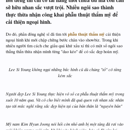
nổi tiếng thì chỉ có tài năng thôi chưa đủ mà còn cần
sở hữu nhan sắc vượt trội. Nhiều ngôi sao thành
thực thừa nhận
công khai phẫu thuật thẩm mỹ
để
cải thiện ngoại hình.
phẫu thuật thẩm mỹ
Do đó, phần đông nghệ sĩ đã tìm tới
cải thiện
ngoại hình khi mới chập chững bước chân vào showbiz. Trong khi
nhiều người tìm cách che giấu quá khứ xấu xí thì có một số ngôi sao
thẳng thắn thừa nhận mình từng "dao kéo" để có sắc đẹp hoàn mỹ.
Lee Si Young không ngại những bức hình cũ dù chúng "tố" cô từng
kém sắc
Người đẹp Lee Si Young thực hiện vô số ca phẫu thuật thẩm mỹ trong
suốt 10 năm qua. Và cô cho biết mình đã quá quen với nhan sắc nhân
tạo tới mức nghĩ rằng sắc đẹp hiện tại của bản thân là "nguyên bản"
Mỹ nam Kim Hyun Joong nói hồi còn nhỏ anh bị một tảng đá rơi vào