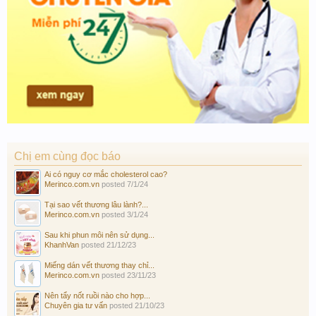
Chị em cùng đọc báo
Ai có nguy cơ mắc cholesterol cao?
Merinco.com.vn
posted
7/1/24
Tại sao vết thương lâu lành?...
Merinco.com.vn
posted
3/1/24
Sau khi phun môi nên sử dụng...
KhanhVan
posted
21/12/23
Miếng dán vết thương thay chỉ...
Merinco.com.vn
posted
23/11/23
Nên tẩy nốt ruồi nào cho hợp...
Chuyên gia tư vấn
posted
21/10/23