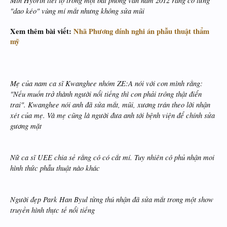
Min Hyorin tiết lộ trong một bài phỏng vấn năm 2012 rằng cô từng
"dao kéo" vùng mí mắt nhưng không sửa mũi
Xem thêm bài viết:
Nhã Phương dính nghi án phẫu thuật thẩm
mỹ
Mẹ của nam ca sĩ Kwanghee nhóm ZE:A nói với con mình rằng:
"Nếu muốn trở thành người nổi tiếng thì con phải trông thật điển
trai". Kwanghee nói anh đã sửa mắt, mũi, xương trán theo lời nhận
xét của mẹ. Và mẹ cũng là người đưa anh tới bệnh viện để chính sửa
gương mặt
Nữ ca sĩ UEE chia sẻ rằng cô có cắt mí. Tuy nhiên cô phủ nhận moi
hình thức phẫu thuật nào khác
Người đẹp Park Han Byul từng thú nhận đã sửa mắt trong một show
truyền hình thực tế nổi tiếng