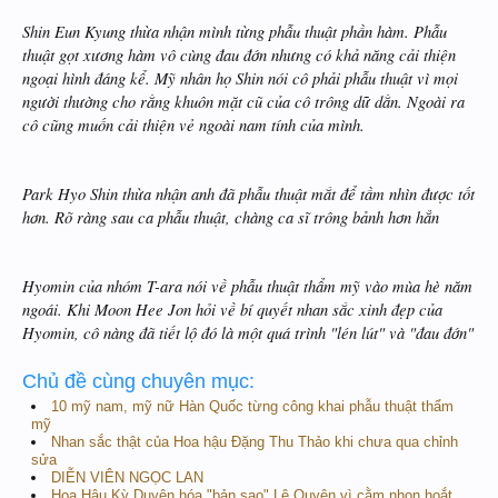
Shin Eun Kyung thừa nhận mình từng phẫu thuật phần hàm. Phẫu
thuật gọt xương hàm vô cùng đau đớn nhưng có khả năng cải thiện
ngoại hình đáng kể. Mỹ nhân họ Shin nói cô phải phẫu thuật vì mọi
người thường cho rằng khuôn mặt cũ của cô trông dữ dằn. Ngoài ra
cô cũng muốn cải thiện vẻ ngoài nam tính của mình.
Park Hyo Shin thừa nhận anh đã phẫu thuật mắt để tầm nhìn được tốt
hơn. Rõ ràng sau ca phẫu thuật, chàng ca sĩ trông bảnh hơn hẳn
Hyomin của nhóm T-ara nói về phẫu thuật thẩm mỹ vào mùa hè năm
ngoái. Khi Moon Hee Jon hỏi về bí quyết nhan sắc xinh đẹp của
Hyomin, cô nàng đã tiết lộ đó là một quá trình "lén lút" và "đau đớn"
Chủ đề cùng chuyên mục:
10 mỹ nam, mỹ nữ Hàn Quốc từng công khai phẫu thuật thẩm
mỹ
Nhan sắc thật của Hoa hậu Đặng Thu Thảo khi chưa qua chỉnh
sửa
DIỄN VIÊN NGỌC LAN
Hoa Hậu Kỳ Duyên hóa "bản sao" Lệ Quyên vì cằm nhọn hoắt