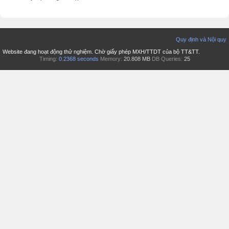
Quy định và Nội quy
Website đang hoạt động thử nghiệm. Chờ giấy phép MXH/TTDT của bộ TT&TT.
Timing:
0.2368 seconds
Memory:
20.808 MB
DB Queries:
25