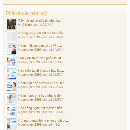
Phẫu thuật thẩm mỹ
Tẩy nốt ruồi ở đâu tốt nhất hà...
Huệ Minh
posted
27/7/19
Những lưu ý khi hút mỡ bạn cần...
Ngochuyen9999
posted
20/6/24
Nâng mũi bọc sụn tai có vĩnh...
Ngochuyen9999
posted
14/6/24
Lưu ý khi thực hiện phẫu thuật...
Ngochuyen9999
posted
1/6/24
Nên mặc áo định ngực bao lâu...
Ngochuyen9999
posted
28/5/24
Cách hạn chế mỡ tích tụ sau hút...
Ngochuyen9999
posted
22/5/24
Nâng ngực phù hợp nhất ở độ...
Ngochuyen9999
posted
16/5/24
Các công nghệ hút mỡ tiên tiến...
Ngochuyen9999
posted
10/5/24
Hút mỡ bụng không phẫu thuật có...
Ngochuyen9999
posted
4/5/24