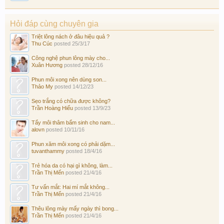
Hỏi đáp cùng chuyên gia
Triệt lông nách ở đâu hiệu quả ?
Thu Cúc
posted
25/3/17
Công nghệ phun lông mày cho...
Xuân Hương
posted
28/12/16
Phun môi xong nên dùng son...
Thảo My
posted
14/12/23
Sẹo trắng có chữa được không?
Trần Hoàng Hiếu
posted
13/9/23
Tẩy môi thâm bẩm sinh cho nam...
alovn
posted
10/11/16
Phun xăm môi xong có phải dặm...
tuvanthammy
posted
18/4/16
Trẻ hóa da có hại gì không, làm...
Trần Thị Mến
posted
21/4/16
Tư vấn mắt: Hai mí mắt không...
Trần Thị Mến
posted
21/4/16
Thêu lông mày mấy ngày thì bong...
Trần Thị Mến
posted
21/4/16