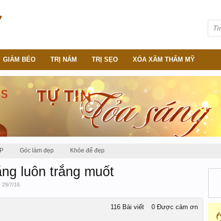
GIẢM BÉO
TRỊ NÁM
TRỊ SẸO
XÓA XĂM THẨM MỸ
P
Góc làm đẹp
Khỏe để đẹp
ng luôn trắng muốt
,
29/7/16
.
116 Bài viết
0 Được cảm ơn