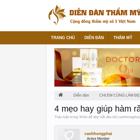
TRANG CHỦ
DIỄN ĐÀN
THẨM MỸ
Diễn đàn
CHỊ EM CÙNG LÀM ĐẸ
4 mẹo hay giúp hàm ră
Thảo luận trong '
Khỏe để đẹp
' bắt đầu bởi
canhhongphai
canhhongphai
Active Member