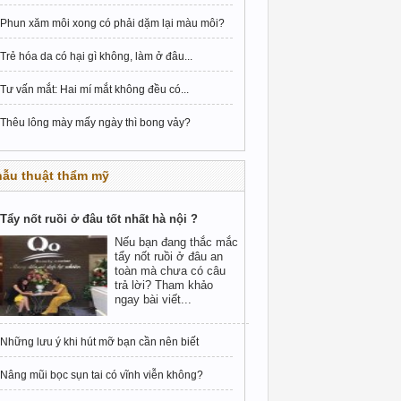
Phun xăm môi xong có phải dặm lại màu môi?
Trẻ hóa da có hại gì không, làm ở đâu...
Tư vấn mắt: Hai mí mắt không đều có...
Thêu lông mày mấy ngày thì bong vảy?
hẫu thuật thẩm mỹ
Tẩy nốt ruồi ở đâu tốt nhất hà nội ?
Nếu bạn đang thắc mắc
tẩy nốt ruồi ở đâu an
toàn mà chưa có câu
trả lời? Tham khảo
ngay bài viết...
Những lưu ý khi hút mỡ bạn cần nên biết
Nâng mũi bọc sụn tai có vĩnh viễn không?