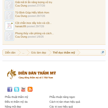
Giải mã bí ẩn năng lượng vũ trụ
Cuu Dung
posted
27/7/26
Tử Bình Giúp Hiểu Mình Hơn
Cuu Dung
posted
28/7/26
Cột chắn inox dây kéo và cột...
hanatc89
posted
29/7/26
Phong thủy văn phòng và cách...
Cuu Dung
posted
1/8/26
Diễn đàn
...
Góc làm đẹp
Thể dục thẩm mỹ
Phẫu thuật thẩm mỹ
Phẫu thuật nâng ngực
Điều trị thẩm mỹ da
Cách trị tàn nhan hiệu quả
Nâng mũi đẹp
Các trị sẹo hiệu quả