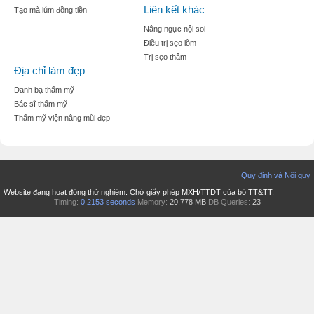
Liên kết khác
Tạo mà lúm đồng tiền
Nâng ngực nội soi
Điều trị sẹo lõm
Trị sẹo thâm
Địa chỉ làm đẹp
Danh bạ thẩm mỹ
Bác sĩ thẩm mỹ
Thẩm mỹ viện nâng mũi đẹp
Quy định và Nội quy
Website đang hoạt động thử nghiệm. Chờ giấy phép MXH/TTDT của bộ TT&TT.
Timing:
0.2153 seconds
Memory:
20.778 MB
DB Queries:
23