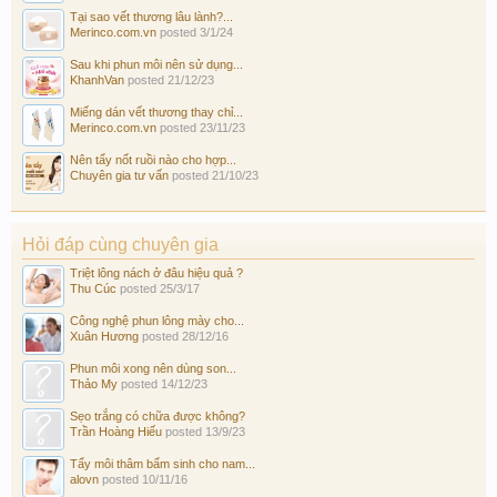
Tại sao vết thương lâu lành?...
Merinco.com.vn
posted
3/1/24
Sau khi phun môi nên sử dụng...
KhanhVan
posted
21/12/23
Miếng dán vết thương thay chỉ...
Merinco.com.vn
posted
23/11/23
Nên tẩy nốt ruồi nào cho hợp...
Chuyên gia tư vấn
posted
21/10/23
Hỏi đáp cùng chuyên gia
Triệt lông nách ở đâu hiệu quả ?
Thu Cúc
posted
25/3/17
Công nghệ phun lông mày cho...
Xuân Hương
posted
28/12/16
Phun môi xong nên dùng son...
Thảo My
posted
14/12/23
Sẹo trắng có chữa được không?
Trần Hoàng Hiếu
posted
13/9/23
Tẩy môi thâm bẩm sinh cho nam...
alovn
posted
10/11/16