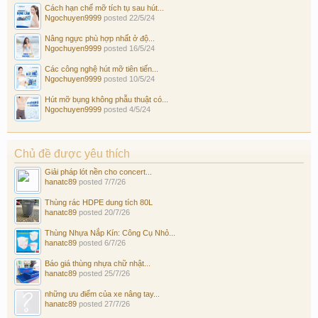
Cách hạn chế mỡ tích tụ sau hút...
Ngochuyen9999
posted
22/5/24
Nâng ngực phù hợp nhất ở độ...
Ngochuyen9999
posted
16/5/24
Các công nghệ hút mỡ tiên tiến...
Ngochuyen9999
posted
10/5/24
Hút mỡ bụng không phẫu thuật có...
Ngochuyen9999
posted
4/5/24
Chủ đề được yêu thích
Giải pháp lót nền cho concert...
hanatc89
posted
7/7/26
Thùng rác HDPE dung tích 80L
hanatc89
posted
20/7/26
Thùng Nhựa Nắp Kín: Công Cụ Nhỏ...
hanatc89
posted
6/7/26
Báo giá thùng nhựa chữ nhật...
hanatc89
posted
25/7/26
những ưu điểm của xe nâng tay...
hanatc89
posted
27/7/26