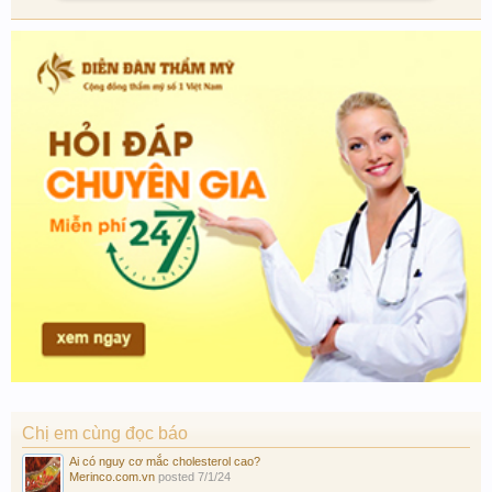
Chị em cùng đọc báo
Ai có nguy cơ mắc cholesterol cao?
Merinco.com.vn
posted
7/1/24