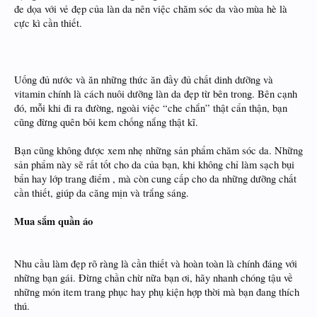
đe dọa với vẻ đẹp của làn da nên việc chăm sóc da vào mùa hè là
cực kì cần thiết.
Uống đủ nước và ăn những thức ăn đầy đủ chất dinh dưỡng và
vitamin chính là cách nuôi dưỡng làn da đẹp từ bên trong. Bên cạnh
đó, mỗi khi đi ra đường, ngoài việc “che chắn” thật cẩn thận, bạn
cũng đừng quên bôi kem chống nắng thật kĩ.
Bạn cũng không được xem nhẹ những sản phẩm chăm sóc da. Những
sản phẩm này sẽ rất tốt cho da của bạn, khi không chỉ làm sạch bụi
bẩn hay lớp trang điểm , mà còn cung cấp cho da những dưỡng chất
cần thiết, giúp da căng mịn và trắng sáng.
Mua sắm quần áo
Nhu cầu làm đẹp rõ ràng là cần thiết và hoàn toàn là chính đáng với
những bạn gái. Đừng chần chừ nữa bạn ơi, hãy nhanh chóng tậu về
những món item trang phục hay phụ kiện hợp thời mà bạn đang thích
thú.