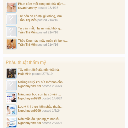
Phun xăm môi xong có phải dặm...
tuvanthammy
posted
18/4/16
Trẻ hóa da có hại gì không, làm...
Trần Thị Mến
posted
21/4/16
Tư vấn mắt: Hai mí mắt không...
Trần Thị Mến
posted
21/4/16
Thêu lông mày mấy ngày thì bong...
Trần Thị Mến
posted
21/4/16
Phẫu thuật thẩm mỹ
Tẩy nốt ruồi ở đâu tốt nhất hà...
Huệ Minh
posted
27/7/19
Những lưu ý khi hút mỡ bạn cần...
Ngochuyen9999
posted
20/6/24
Nâng mũi bọc sụn tai có vĩnh...
Ngochuyen9999
posted
14/6/24
Lưu ý khi thực hiện phẫu thuật...
Ngochuyen9999
posted
1/6/24
Nên mặc áo định ngực bao lâu...
Ngochuyen9999
posted
28/5/24