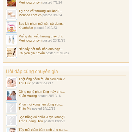
Merinco.com.vn
posted
7/1/24
Tại sao vết thương lâu lành?...
Merinco.com.vn
posted
3/1/24
Sau khi phun môi nên sử dụng...
KhanhVan
posted
21/12/23
Miếng dán vết thương thay chỉ...
Merinco.com.vn
posted
23/11/23
Nên tẩy nốt ruồi nào cho hợp...
Chuyên gia tư vấn
posted
21/10/23
Hỏi đáp cùng chuyên gia
Triệt lông nách ở đâu hiệu quả ?
Thu Cúc
posted
25/3/17
Công nghệ phun lông mày cho...
Xuân Hương
posted
28/12/16
Phun môi xong nên dùng son...
Thảo My
posted
14/12/23
Sẹo trắng có chữa được không?
Trần Hoàng Hiếu
posted
13/9/23
Tẩy môi thâm bẩm sinh cho nam...