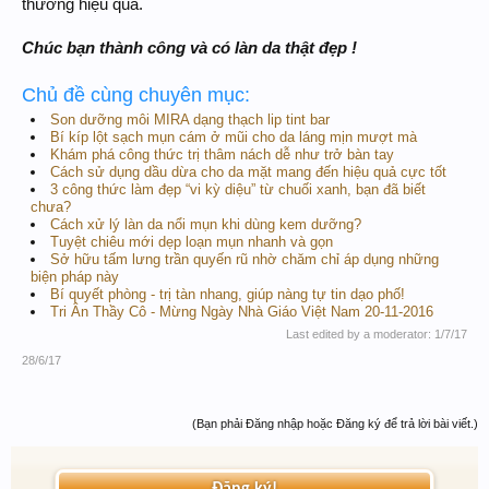
thương hiệu quả.
Chúc bạn thành công và có làn da thật đẹp !
Chủ đề cùng chuyên mục:
Son dưỡng môi MIRA dạng thạch lip tint bar
Bí kíp lột sạch mụn cám ở mũi cho da láng mịn mượt mà
Khám phá công thức trị thâm nách dễ như trở bàn tay
Cách sử dụng dầu dừa cho da mặt mang đến hiệu quả cực tốt
3 công thức làm đẹp “vi kỳ diệu” từ chuối xanh, bạn đã biết
chưa?
Cách xử lý làn da nổi mụn khi dùng kem dưỡng?
Tuyệt chiêu mới dẹp loạn mụn nhanh và gọn
Sở hữu tấm lưng trần quyến rũ nhờ chăm chỉ áp dụng những
biện pháp này
Bí quyết phòng - trị tàn nhang, giúp nàng tự tin dạo phố!
Tri Ân Thầy Cô - Mừng Ngày Nhà Giáo Việt Nam 20-11-2016
Last edited by a moderator:
1/7/17
28/6/17
(Bạn phải Đăng nhập hoặc Đăng ký để trả lời bài viết.)