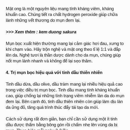
Mật ong là một nguyên liệu mang tính kháng viêm, kháng
khuẩn cao. Chúng tiết ra chất hydrogen peroxide giúp chữa
lành những vết thương do mụn đem lại.
>>> Xem thêm : kem duong sakura
Mụn bọc xuất hiện thường mang lại cảm giác hơi đau, xưng to
khi chạm vào. Hãy trộn nghệ và mật ong theo tỉ lệ 1:1 và đắp
lên da. Nghệ tươi là thần dược dành cho da mụn, chúng giúp
nốt mụn lành nhanh và không để lại sẹo thâm.
4. Trị mụn bọc hiệu quả với tinh dầu thiên nhiên
Tinh dầu dừa, dầu olive, dầu tràm mang lại nhiều hiệu quả cao
trong việc điều trị mụn bọc. Tinh dầu mang tính kháng khuẩn
cao, giúp chống lại những tình trạng viêm nhiễm làn da do mụn
đem lại. Bên cạnh đó, tinh dầu thiên nhiên còn giúp làm dịu làn
da ửng đỏ, tăng quá trình thúc đẩy tái tạo da mới.
Cách sử dụng rất đơn giản, bạn chỉ cần sử dụng một ít tinh
dầu được thấm bằng bông gòn rồi chấm nhẹ lên vùng da bị