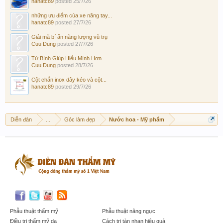
hanatc89
posted
25/7/26
những ưu điểm của xe nâng tay...
hanatc89
posted
27/7/26
Giải mã bí ẩn năng lượng vũ trụ
Cuu Dung
posted
27/7/26
Tử Bình Giúp Hiểu Mình Hơn
Cuu Dung
posted
28/7/26
Cột chắn inox dây kéo và cột...
hanatc89
posted
29/7/26
Diễn đàn
...
Góc làm đẹp
Nước hoa - Mỹ phẩm
Phẫu thuật thẩm mỹ
Phẫu thuật nâng ngực
Điều trị thẩm mỹ da
Cách trị tàn nhan hiệu quả