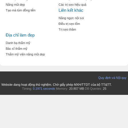
Nâng mũi đẹp
Các trị sẹo hiệu quả
Liên kết khác
Tạo mà lúm đồng tiền
Nâng ngực nội soi
Điều trị sẹo lõm
Trị sẹo thâm
Địa chỉ làm đẹp
Danh bạ thẩm mỹ
Bác sĩ thẩm mỹ
Thẩm mỹ viện nâng mũi đẹp
Quy định và Nội quy
Website đang hoạt động thử nghiệm. Chờ giấy phép MXH/TTDT của bộ TT&TT.
Timing:
0.1971 seconds
Memory:
20.807 MB
DB Queries:
25