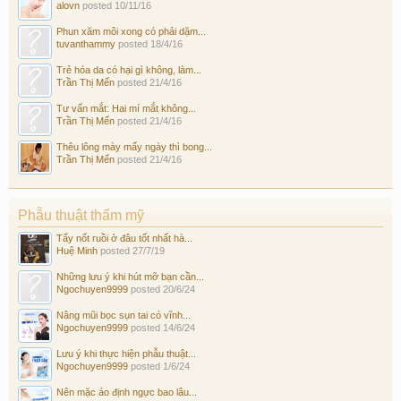
alovn
posted
10/11/16
Phun xăm môi xong có phải dặm...
tuvanthammy
posted
18/4/16
Trẻ hóa da có hại gì không, làm...
Trần Thị Mến
posted
21/4/16
Tư vấn mắt: Hai mí mắt không...
Trần Thị Mến
posted
21/4/16
Thêu lông mày mấy ngày thì bong...
Trần Thị Mến
posted
21/4/16
Phẫu thuật thẩm mỹ
Tẩy nốt ruồi ở đâu tốt nhất hà...
Huệ Minh
posted
27/7/19
Những lưu ý khi hút mỡ bạn cần...
Ngochuyen9999
posted
20/6/24
Nâng mũi bọc sụn tai có vĩnh...
Ngochuyen9999
posted
14/6/24
Lưu ý khi thực hiện phẫu thuật...
Ngochuyen9999
posted
1/6/24
Nên mặc áo định ngực bao lâu...