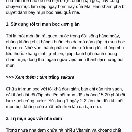
như làm thế nào để tiêu diệt được chúng tận gốc, hãy cùng
chuyên mục làm đẹp ngày hôm nay của Mai Hân khám phá bí
quyết đánh bay mụn bọc hiệu quả nhé.
1. Sử dụng tỏi trị mụn bọc đơn giản
Tỏi là một món ăn rất quen thuộc trong đời sống hằng ngày,
chúng không chỉ kháng khuẩn cho da mà còn giúp trị mụn bọc
hiệu quả. Nhờ vào thành phần sulphur có trong tỏi, chúng như
liều thuốc kháng sinh tự nhiên, giúp đánh bật nhanh chóng
nhân mụn, đồng thời ngăn ngừa việc hình thành lại những nốt
mụn.
>>> Xem thêm : tắm trắng sakura
Chữa trị mụn bọc với tỏi khá đơn giản, bạn chỉ cần rửa sạch,
cắt thành lát rồi đắp nhẹ lên nốt mụn, để khoảng 15-20 phút rồi
làm sạch cùng nước. Sử dụng 1 ngày 2-3 lần cho đến khi nốt
mụn bọc không còn xuất hiện trên làn da bạn nữa.
2. Trị mụn bọc với nha đam
Trong nhựa nha đam chứa rất nhiều Vitamin và khoáng chất