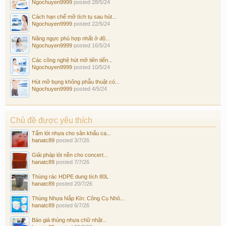
Ngochuyen9999
posted
28/5/24
Cách hạn chế mỡ tích tụ sau hút...
Ngochuyen9999
posted
22/5/24
Nâng ngực phù hợp nhất ở độ...
Ngochuyen9999
posted
16/5/24
Các công nghệ hút mỡ tiên tiến...
Ngochuyen9999
posted
10/5/24
Hút mỡ bụng không phẫu thuật có...
Ngochuyen9999
posted
4/5/24
Chủ đề được yêu thích
Tấm lót nhựa cho sân khấu ca...
hanatc89
posted
3/7/26
Giải pháp lót nền cho concert...
hanatc89
posted
7/7/26
Thùng rác HDPE dung tích 80L
hanatc89
posted
20/7/26
Thùng Nhựa Nắp Kín: Công Cụ Nhỏ...
hanatc89
posted
6/7/26
Báo giá thùng nhựa chữ nhật...