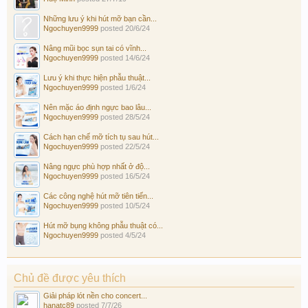
Những lưu ý khi hút mỡ bạn cần...
Ngochuyen9999
posted
20/6/24
Nâng mũi bọc sụn tai có vĩnh...
Ngochuyen9999
posted
14/6/24
Lưu ý khi thực hiện phẫu thuật...
Ngochuyen9999
posted
1/6/24
Nên mặc áo định ngực bao lâu...
Ngochuyen9999
posted
28/5/24
Cách hạn chế mỡ tích tụ sau hút...
Ngochuyen9999
posted
22/5/24
Nâng ngực phù hợp nhất ở độ...
Ngochuyen9999
posted
16/5/24
Các công nghệ hút mỡ tiên tiến...
Ngochuyen9999
posted
10/5/24
Hút mỡ bụng không phẫu thuật có...
Ngochuyen9999
posted
4/5/24
Chủ đề được yêu thích
Giải pháp lót nền cho concert...
hanatc89
posted
7/7/26