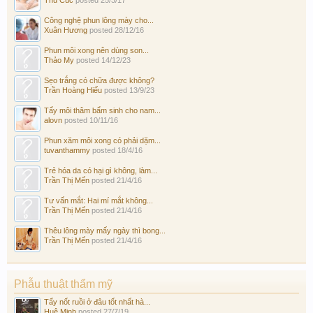
Công nghệ phun lông mày cho...
Xuân Hương
posted
28/12/16
Phun môi xong nên dùng son...
Thảo My
posted
14/12/23
Sẹo trắng có chữa được không?
Trần Hoàng Hiếu
posted
13/9/23
Tẩy môi thâm bẩm sinh cho nam...
alovn
posted
10/11/16
Phun xăm môi xong có phải dặm...
tuvanthammy
posted
18/4/16
Trẻ hóa da có hại gì không, làm...
Trần Thị Mến
posted
21/4/16
Tư vấn mắt: Hai mí mắt không...
Trần Thị Mến
posted
21/4/16
Thêu lông mày mấy ngày thì bong...
Trần Thị Mến
posted
21/4/16
Phẫu thuật thẩm mỹ
Tẩy nốt ruồi ở đâu tốt nhất hà...
Huệ Minh
posted
27/7/19