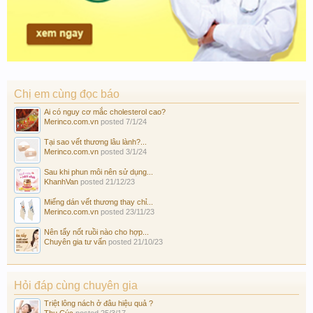
Chị em cùng đọc báo
Ai có nguy cơ mắc cholesterol cao?
Merinco.com.vn
posted
7/1/24
Tại sao vết thương lâu lành?...
Merinco.com.vn
posted
3/1/24
Sau khi phun môi nên sử dụng...
KhanhVan
posted
21/12/23
Miếng dán vết thương thay chỉ...
Merinco.com.vn
posted
23/11/23
Nên tẩy nốt ruồi nào cho hợp...
Chuyên gia tư vấn
posted
21/10/23
Hỏi đáp cùng chuyên gia
Triệt lông nách ở đâu hiệu quả ?
Thu Cúc
posted
25/3/17