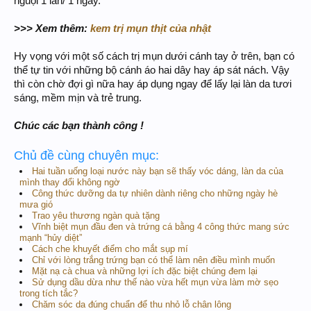
nguội 1 lần/ 1 ngày.
>>> Xem thêm:
kem trị mụn thịt của nhật
Hy vọng với một số cách trị mụn dưới cánh tay ở trên, bạn có
thể tự tin với những bộ cánh áo hai dây hay áp sát nách. Vậy
thì còn chờ đợi gì nữa hay áp dụng ngay để lấy lại làn da tươi
sáng, mềm mịn và trẻ trung.
Chúc các bạn thành công !
Chủ đề cùng chuyên mục:
Hai tuần uống loại nước này bạn sẽ thấy vóc dáng, làn da của
mình thay đổi không ngờ
Công thức dưỡng da tự nhiên dành riêng cho những ngày hè
mưa gió
Trao yêu thương ngàn quà tặng
Vĩnh biệt mụn đầu đen và trứng cá bằng 4 công thức mang sức
mạnh “hủy diệt”
Cách che khuyết điểm cho mắt sụp mí
Chỉ với lòng trắng trứng bạn có thể làm nên điều mình muốn
Mặt nạ cà chua và những lợi ích đặc biệt chúng đem lại
Sử dụng dầu dừa như thế nào vừa hết mụn vừa làm mờ sẹo
trong tích tắc?
Chăm sóc da đúng chuẩn để thu nhỏ lỗ chân lông