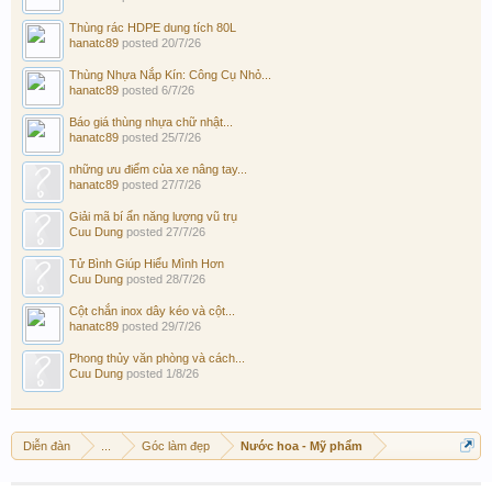
Thùng rác HDPE dung tích 80L
hanatc89
posted
20/7/26
Thùng Nhựa Nắp Kín: Công Cụ Nhỏ...
hanatc89
posted
6/7/26
Báo giá thùng nhựa chữ nhật...
hanatc89
posted
25/7/26
những ưu điểm của xe nâng tay...
hanatc89
posted
27/7/26
Giải mã bí ẩn năng lượng vũ trụ
Cuu Dung
posted
27/7/26
Tử Bình Giúp Hiểu Mình Hơn
Cuu Dung
posted
28/7/26
Cột chắn inox dây kéo và cột...
hanatc89
posted
29/7/26
Phong thủy văn phòng và cách...
Cuu Dung
posted
1/8/26
Diễn đàn
...
Góc làm đẹp
Nước hoa - Mỹ phẩm