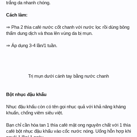
trắng da nhanh chóng.
Cách làm:
⇒ Pha 2 thìa café nước cốt chanh với nước lọc rồi dùng bông
thấm dung dịch và thoa lên vùng da bị mụn.
⇒ Áp dụng 3-4 lần/1 tuần.
Trị mụn dưới cánh tay bằng nước chanh​
Bột nhục đậu khấu
Nhục đậu khấu còn có tên gọi nhục quả với khả năng kháng
khuẩn, chống viêm siêu việt.
Bạn chỉ cần hòa tan 1 thìa café mật ong nguyên chất với 1 thìa
café bột nhục đậu khấu vào cốc nước nóng. Uống hỗn hợp khi