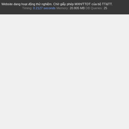
Website đang hoạt động thử nghiệm. Chờ giấy phép MXH/TTDT của bộ TT&TT.
Timing:
0.2127 seconds
Memory:
20.805 MB
DB Queries:
25