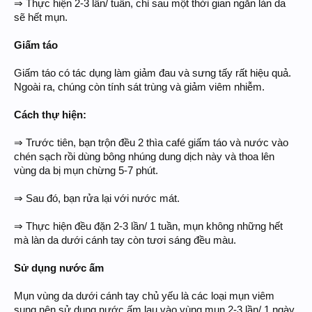
⇒ Thực hiện 2-3 lần/ tuần, chỉ sau một thời gian ngắn làn da
sẽ hết mụn.
Giấm táo
Giấm táo có tác dụng làm giảm đau và sưng tấy rất hiệu quả.
Ngoài ra, chúng còn tính sát trùng và giảm viêm nhiễm.
Cách thự hiện:
⇒ Trước tiên, bạn trộn đều 2 thìa café giấm táo và nước vào
chén sạch rồi dùng bông nhúng dung dịch này và thoa lên
vùng da bị mụn chừng 5-7 phút.
⇒ Sau đó, bạn rửa lại với nước mát.
⇒ Thực hiện đều đặn 2-3 lần/ 1 tuần, mụn không những hết
mà làn da dưới cánh tay còn tươi sáng đều màu.
Sử dụng nước ấm
Mụn vùng da dưới cánh tay chủ yếu là các loại mụn viêm
sung nên sử dụng nước ấm lau vào vùng mụn 2-3 lần/ 1 ngày