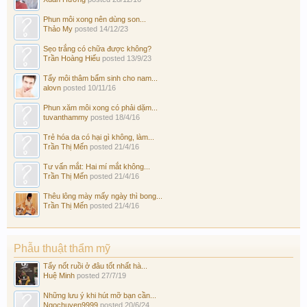
Phun môi xong nên dùng son...
Thảo My
posted
14/12/23
Sẹo trắng có chữa được không?
Trần Hoàng Hiếu
posted
13/9/23
Tẩy môi thâm bẩm sinh cho nam...
alovn
posted
10/11/16
Phun xăm môi xong có phải dặm...
tuvanthammy
posted
18/4/16
Trẻ hóa da có hại gì không, làm...
Trần Thị Mến
posted
21/4/16
Tư vấn mắt: Hai mí mắt không...
Trần Thị Mến
posted
21/4/16
Thêu lông mày mấy ngày thì bong...
Trần Thị Mến
posted
21/4/16
Phẫu thuật thẩm mỹ
Tẩy nốt ruồi ở đâu tốt nhất hà...
Huệ Minh
posted
27/7/19
Những lưu ý khi hút mỡ bạn cần...
Ngochuyen9999
posted
20/6/24