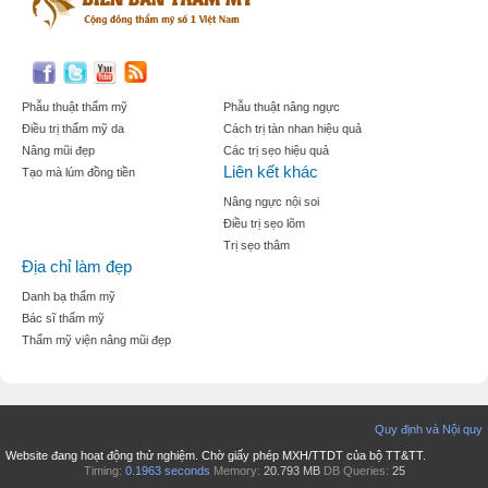
Phẫu thuật thẩm mỹ
Phẫu thuật nâng ngực
Điều trị thẩm mỹ da
Cách trị tàn nhan hiệu quả
Nâng mũi đẹp
Các trị sẹo hiệu quả
Liên kết khác
Tạo mà lúm đồng tiền
Nâng ngực nội soi
Điều trị sẹo lõm
Trị sẹo thâm
Địa chỉ làm đẹp
Danh bạ thẩm mỹ
Bác sĩ thẩm mỹ
Thẩm mỹ viện nâng mũi đẹp
Quy định và Nội quy
Website đang hoạt động thử nghiệm. Chờ giấy phép MXH/TTDT của bộ TT&TT.
Timing:
0.1963 seconds
Memory:
20.793 MB
DB Queries:
25