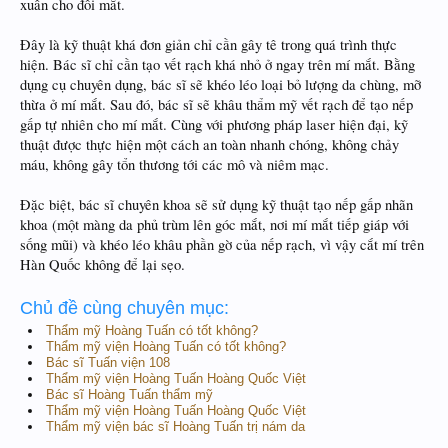
xuân cho đôi mắt.
Đây là kỹ thuật khá đơn giản chỉ cần gây tê trong quá trình thực
hiện. Bác sĩ chỉ cần tạo vết rạch khá nhỏ ở ngay trên mí mắt. Bằng
dụng cụ chuyên dụng, bác sĩ sẽ khéo léo loại bỏ lượng da chùng, mỡ
thừa ở mí mắt. Sau đó, bác sĩ sẽ khâu thẩm mỹ vết rạch để tạo nếp
gấp tự nhiên cho mí mắt. Cùng với phương pháp laser hiện đại, kỹ
thuật được thực hiện một cách an toàn nhanh chóng, không chảy
máu, không gây tổn thương tới các mô và niêm mạc.
Đặc biệt, bác sĩ chuyên khoa sẽ sử dụng kỹ thuật tạo nếp gấp nhãn
khoa (một màng da phủ trùm lên góc mắt, nơi mí mắt tiếp giáp với
sống mũi) và khéo léo khâu phần gờ của nếp rạch, vì vậy cắt mí trên
Hàn Quốc không để lại sẹo.
Chủ đề cùng chuyên mục:
Thẩm mỹ Hoàng Tuấn có tốt không?
Thẩm mỹ viện Hoàng Tuấn có tốt không?
Bác sĩ Tuấn viện 108
Thẩm mỹ viện Hoàng Tuấn Hoàng Quốc Việt
Bác sĩ Hoàng Tuấn thẩm mỹ
Thẩm mỹ viện Hoàng Tuấn Hoàng Quốc Việt
Thẩm mỹ viện bác sĩ Hoàng Tuấn trị nám da