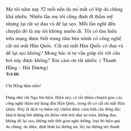
Mẹ tôi năm nay 52 tuổi nên da mí mắt có lớp da chùng
khá nhiều. Nhiều lần mẹ tôi cũng định đi thẩm mỹ
nhưng lại rất sợ đau và để lại sẹo. Mỗi lần nghĩ đến
chuyện đó là mẹ tôi không muốn đi. Tôi có tìm hiểu
trên mạng được biết trung tâm bên mình có công nghệ
cắt mí mắt Hàn Quốc. Cắt mí mắt Hàn Quốc có đau và
để lại sẹo không? Mong bác sĩ tư vấn giúp tôi với câu
hỏi này được không? Xin cảm ơn rất nhiều. ( Thanh
Hằng – Hải Dương)
Trả lời:
Chị Hằng thân mến!
Đúng như chị Nga tìm hiểu. Hiện nay, có rất nhiều chuyển giao các
công nghệ thẩm mỹ hàng đầu Hàn Quốc, trong đó có cắt mí mắt Hàn
Quốc. Đây là dịch vụ thẩm mỹ chiếm được cảm tình của đông đảo
khách hàng bởi những ưu điểm vượt trội như an toàn, không đau,
không để lại sẹo, không mất thời gian nghỉ dưỡng, loại bỏ hiệu quả
da chùng, da thừa, định hình lại đường mí, lấy lại đường nét thanh