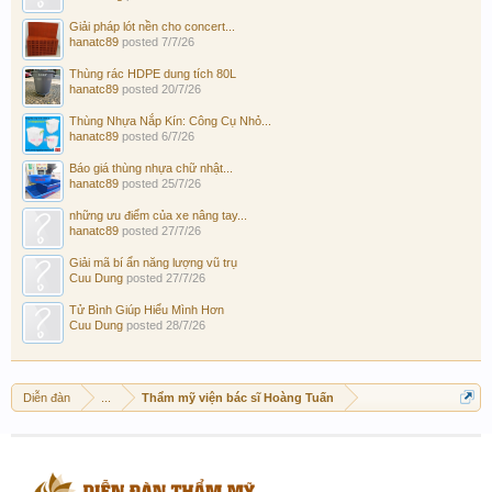
Giải pháp lót nền cho concert...
hanatc89
posted
7/7/26
Thùng rác HDPE dung tích 80L
hanatc89
posted
20/7/26
Thùng Nhựa Nắp Kín: Công Cụ Nhỏ...
hanatc89
posted
6/7/26
Báo giá thùng nhựa chữ nhật...
hanatc89
posted
25/7/26
những ưu điểm của xe nâng tay...
hanatc89
posted
27/7/26
Giải mã bí ẩn năng lượng vũ trụ
Cuu Dung
posted
27/7/26
Tử Bình Giúp Hiểu Mình Hơn
Cuu Dung
posted
28/7/26
Diễn đàn
...
Thẩm mỹ viện bác sĩ Hoàng Tuấn