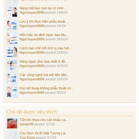
Nâng mũi bọc sụn tai có vĩnh...
Ngochuyen9999
posted
14/6/24
Lưu ý khi thực hiện phẫu thuật...
Ngochuyen9999
posted
1/6/24
Nên mặc áo định ngực bao lâu...
Ngochuyen9999
posted
28/5/24
Cách hạn chế mỡ tích tụ sau hút...
Ngochuyen9999
posted
22/5/24
Nâng ngực phù hợp nhất ở độ...
Ngochuyen9999
posted
16/5/24
Các công nghệ hút mỡ tiên tiến...
Ngochuyen9999
posted
10/5/24
Hút mỡ bụng không phẫu thuật có...
Ngochuyen9999
posted
4/5/24
Chủ đề được yêu thích
Tấm lót nhựa cho sân khấu ca...
hanatc89
posted
3/7/26
Chu Dịch Và Bí Mật Tương Lai
Cuu Dung
posted
3/7/26