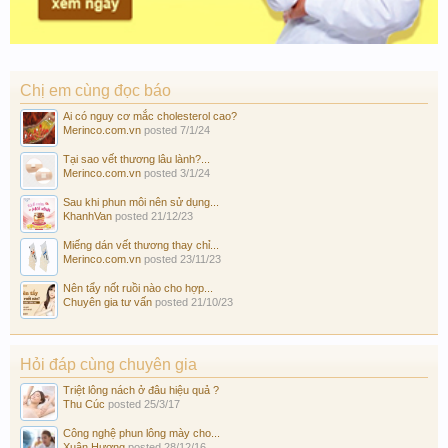
Chị em cùng đọc báo
Ai có nguy cơ mắc cholesterol cao?
Merinco.com.vn
posted
7/1/24
Tại sao vết thương lâu lành?...
Merinco.com.vn
posted
3/1/24
Sau khi phun môi nên sử dụng...
KhanhVan
posted
21/12/23
Miếng dán vết thương thay chỉ...
Merinco.com.vn
posted
23/11/23
Nên tẩy nốt ruồi nào cho hợp...
Chuyên gia tư vấn
posted
21/10/23
Hỏi đáp cùng chuyên gia
Triệt lông nách ở đâu hiệu quả ?
Thu Cúc
posted
25/3/17
Công nghệ phun lông mày cho...
Xuân Hương
posted
28/12/16