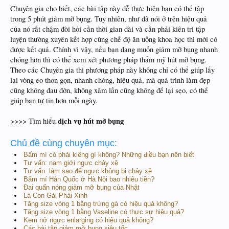
Chuyên gia cho biết, các bài tập này dễ thực hiện bạn có thể tập
trong 5 phút giảm mỡ bụng. Tuy nhiên, như đã nói ở trên hiệu quả
của nó rất chậm đòi hỏi cần thời gian dài và cần phải kiên trì tập
luyện thường xuyên kết hợp cùng chế độ ăn uống khoa học thì mới có
được kết quả. Chính vì vậy, nếu bạn đang muốn giảm mỡ bụng nhanh
chóng hơn thì có thể xem xét phương pháp thẩm mỹ hút mỡ bụng.
Theo các Chuyên gia thì phương pháp này không chỉ có thể giúp lấy
lại vòng eo thon gọn, nhanh chóng, hiệu quả, mà quá trình làm đẹp
cũng không đau đớn, không xâm lấn cũng không để lại sẹo, có thể
giúp bạn tự tin hơn mỗi ngày.
dịch vụ hút mỡ bụng
>>>> Tìm hiểu
Chủ đề cùng chuyên mục:
Bấm mí có phải kiêng gì không? Những điều bạn nên biết
Tư vấn: nam giới ngực chảy xệ
Tư vấn: làm sao để ngực không bị chảy xệ
Bấm mí Hàn Quốc ở Hà Nội bao nhiêu tiền?
Đai quấn nóng giảm mỡ bụng của Nhật
Là Con Gái Phải Xinh
Tăng size vòng 1 bằng trứng gà có hiệu quả không?
Tăng size vòng 1 bằng Vaseline có thực sự hiệu quả?
Kem nở ngực enlarging có hiệu quả không?
Các bài tập giảm mỡ bụng siêu tốc