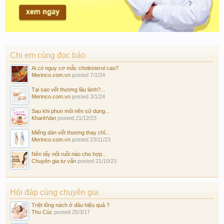
Chị em cùng đọc báo
Ai có nguy cơ mắc cholesterol cao?
Merinco.com.vn
posted
7/1/24
Tại sao vết thương lâu lành?...
Merinco.com.vn
posted
3/1/24
Sau khi phun môi nên sử dụng...
KhanhVan
posted
21/12/23
Miếng dán vết thương thay chỉ...
Merinco.com.vn
posted
23/11/23
Nên tẩy nốt ruồi nào cho hợp...
Chuyên gia tư vấn
posted
21/10/23
Hỏi đáp cùng chuyên gia
Triệt lông nách ở đâu hiệu quả ?
Thu Cúc
posted
25/3/17