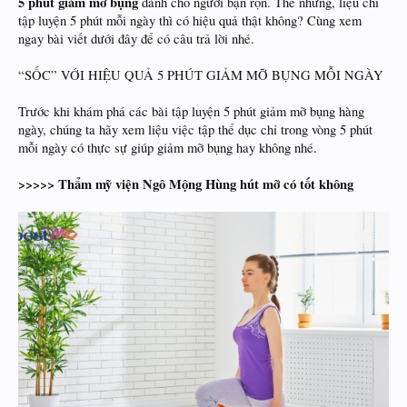
5 phút giảm mỡ bụng
dành cho người bận rộn. Thế nhưng, liệu chỉ
tập luyện 5 phút mỗi ngày thì có hiệu quả thật không? Cùng xem
ngay bài viết dưới đây để có câu trả lời nhé.
“SỐC” VỚI HIỆU QUẢ 5 PHÚT GIẢM MỠ BỤNG MỖI NGÀY
Trước khi khám phá các bài tập luyện 5 phút giảm mỡ bụng hàng
ngày, chúng ta hãy xem liệu việc tập thể dục chỉ trong vòng 5 phút
mỗi ngày có thực sự giúp giảm mỡ bụng hay không nhé.
>>>>> Thẩm mỹ viện Ngô Mộng Hùng hút mỡ có tốt không