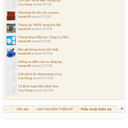
Chu Dịch Và Bí Mật Tương Lai
Cuu Dung
posted
3/7/26
Giải pháp lót nền cho concert...
hanatc89
posted
7/7/26
Thùng rác HDPE dung tích 80L
hanatc89
posted
20/7/26
Thùng Nhựa Nắp Kín: Công Cụ Nhỏ...
hanatc89
posted
6/7/26
Báo giá thùng nhựa chữ nhật...
hanatc89
posted
25/7/26
những ưu điểm của xe nâng tay...
hanatc89
posted
27/7/26
Giải mã bí ẩn năng lượng vũ trụ
Cuu Dung
posted
27/7/26
Tử Bình Giúp Hiểu Mình Hơn
Cuu Dung
posted
28/7/26
...
Diễn đàn
KINH NGHIỆM THẨM MỸ
Phẫu thuật thẩm mỹ