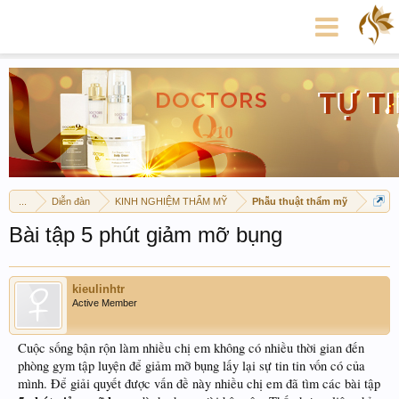
...
Diễn đàn
KINH NGHIỆM THẨM MỸ
Phẫu thuật thẩm mỹ
Bài tập 5 phút giảm mỡ bụng
kieulinhtr
Active Member
Cuộc sống bận rộn làm nhiều chị em không có nhiều thời gian đến
phòng gym tập luyện để giảm mỡ bụng lấy lại sự tin tin vốn có của
mình. Để giải quyết được vấn đề này nhiều chị em đã tìm các bài tập