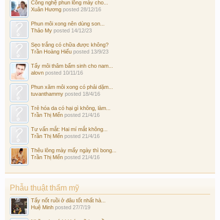
Công nghệ phun lông mày cho...
Xuân Hương
posted
28/12/16
Phun môi xong nên dùng son...
Thảo My
posted
14/12/23
Sẹo trắng có chữa được không?
Trần Hoàng Hiếu
posted
13/9/23
Tẩy môi thâm bẩm sinh cho nam...
alovn
posted
10/11/16
Phun xăm môi xong có phải dặm...
tuvanthammy
posted
18/4/16
Trẻ hóa da có hại gì không, làm...
Trần Thị Mến
posted
21/4/16
Tư vấn mắt: Hai mí mắt không...
Trần Thị Mến
posted
21/4/16
Thêu lông mày mấy ngày thì bong...
Trần Thị Mến
posted
21/4/16
Phẫu thuật thẩm mỹ
Tẩy nốt ruồi ở đâu tốt nhất hà...
Huệ Minh
posted
27/7/19