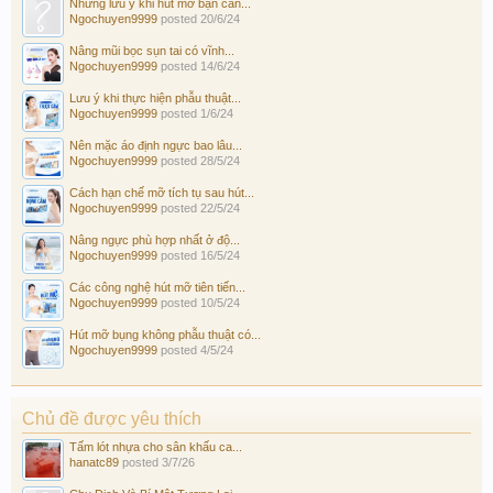
Những lưu ý khi hút mỡ bạn cần...
Ngochuyen9999
posted
20/6/24
Nâng mũi bọc sụn tai có vĩnh...
Ngochuyen9999
posted
14/6/24
Lưu ý khi thực hiện phẫu thuật...
Ngochuyen9999
posted
1/6/24
Nên mặc áo định ngực bao lâu...
Ngochuyen9999
posted
28/5/24
Cách hạn chế mỡ tích tụ sau hút...
Ngochuyen9999
posted
22/5/24
Nâng ngực phù hợp nhất ở độ...
Ngochuyen9999
posted
16/5/24
Các công nghệ hút mỡ tiên tiến...
Ngochuyen9999
posted
10/5/24
Hút mỡ bụng không phẫu thuật có...
Ngochuyen9999
posted
4/5/24
Chủ đề được yêu thích
Tấm lót nhựa cho sân khấu ca...
hanatc89
posted
3/7/26