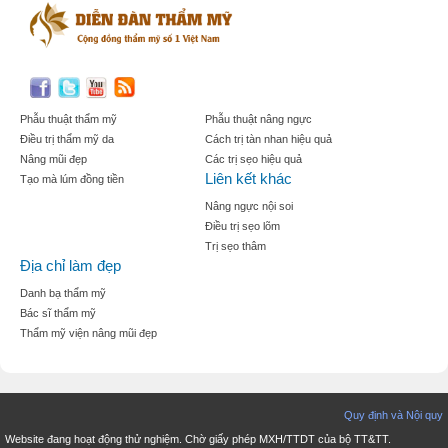
Phẫu thuật thẩm mỹ
Phẫu thuật nâng ngực
Điều trị thẩm mỹ da
Cách trị tàn nhan hiệu quả
Nâng mũi đẹp
Các trị sẹo hiệu quả
Liên kết khác
Tạo mà lúm đồng tiền
Nâng ngực nội soi
Điều trị sẹo lõm
Trị sẹo thâm
Địa chỉ làm đẹp
Danh bạ thẩm mỹ
Bác sĩ thẩm mỹ
Thẩm mỹ viện nâng mũi đẹp
Quy định và Nội quy
Website đang hoạt động thử nghiệm. Chờ giấy phép MXH/TTDT của bộ TT&TT.