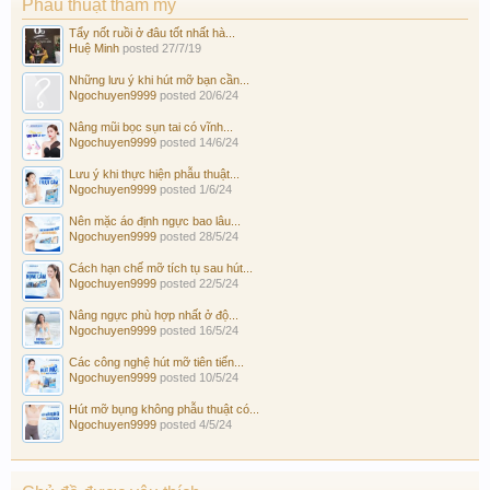
Phẫu thuật thẩm mỹ
Tẩy nốt ruồi ở đâu tốt nhất hà...
Huệ Minh
posted
27/7/19
Những lưu ý khi hút mỡ bạn cần...
Ngochuyen9999
posted
20/6/24
Nâng mũi bọc sụn tai có vĩnh...
Ngochuyen9999
posted
14/6/24
Lưu ý khi thực hiện phẫu thuật...
Ngochuyen9999
posted
1/6/24
Nên mặc áo định ngực bao lâu...
Ngochuyen9999
posted
28/5/24
Cách hạn chế mỡ tích tụ sau hút...
Ngochuyen9999
posted
22/5/24
Nâng ngực phù hợp nhất ở độ...
Ngochuyen9999
posted
16/5/24
Các công nghệ hút mỡ tiên tiến...
Ngochuyen9999
posted
10/5/24
Hút mỡ bụng không phẫu thuật có...
Ngochuyen9999
posted
4/5/24