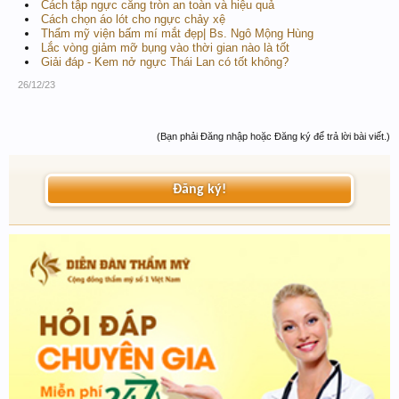
Cách tập ngực căng tròn an toàn và hiệu quả
Cách chọn áo lót cho ngực chảy xệ
Thẩm mỹ viện bấm mí mắt đẹp| Bs. Ngô Mộng Hùng
Lắc vòng giảm mỡ bụng vào thời gian nào là tốt
Giải đáp - Kem nở ngực Thái Lan có tốt không?
26/12/23
(Bạn phải Đăng nhập hoặc Đăng ký để trả lời bài viết.)
Đăng ký!