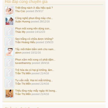
Hỏi đáp cùng chuyên gia
Triệt lông nách ở đâu hiệu quả ?
Thu Cúc
posted
25/3/17
Công nghệ phun lông mày cho...
Xuân Hương
posted
28/12/16
Phun môi xong nên dùng son...
Thảo My
posted
14/12/23
Sẹo trắng có chữa được không?
Trần Hoàng Hiếu
posted
13/9/23
Tẩy môi thâm bẩm sinh cho nam...
alovn
posted
10/11/16
Phun xăm môi xong có phải dặm...
tuvanthammy
posted
18/4/16
Trẻ hóa da có hại gì không, làm...
Trần Thị Mến
posted
21/4/16
Tư vấn mắt: Hai mí mắt không...
Trần Thị Mến
posted
21/4/16
Thêu lông mày mấy ngày thì bong...
Trần Thị Mến
posted
21/4/16