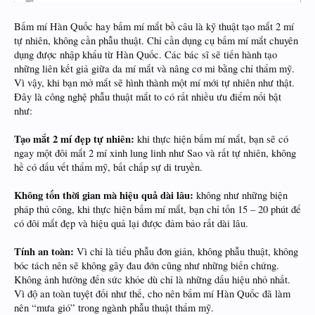
Bấm mí Hàn Quốc hay bấm mí mắt bồ câu là kỹ thuật tạo mắt 2 mí
tự nhiên, không cần phẫu thuật. Chỉ cần dụng cụ bấm mí mắt chuyên
dụng được nhập khẩu từ Hàn Quốc. Các bác sĩ sẽ tiến hành tạo
những liên kết giả giữa da mí mắt và nâng cơ mi bằng chỉ thẩm mỹ.
Vì vậy, khi bạn mở mắt sẽ hình thành một mí mới tự nhiên như thật.
Đây là công nghệ phẫu thuật mắt to có rất nhiều ưu điểm nổi bật
như:
Tạo mắt 2 mí đẹp tự nhiên:
khi thực hiện bấm mí mắt, bạn sẽ có
ngay một đôi mắt 2 mí xinh lung linh như Sao và rất tự nhiên, không
hề có dấu vết thẩm mỹ, bất chấp sự di truyền.
Không tốn thời gian mà hiệu quả dài lâu:
không như những biện
pháp thủ công, khi thực hiện bấm mí mắt, bạn chỉ tốn 15 – 20 phút để
có đôi mắt đẹp và hiệu quả lại được đảm bảo rất dài lâu.
Tính an toàn:
Vì chỉ là tiểu phẫu đơn giản, không phẫu thuật, không
bóc tách nên sẽ không gây đau đớn cũng như những biến chứng.
Không ảnh hưởng đến sức khỏe dù chỉ là những dấu hiệu nhỏ nhất.
Vì độ an toàn tuyệt đối như thế, cho nên bấm mí Hàn Quốc đã làm
nên “mưa gió” trong ngành phẫu thuật thẩm mỹ.