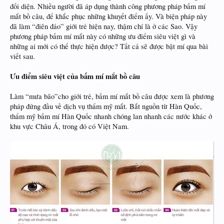
đối diện. Nhiều người đã áp dụng thành công phương pháp bấm mí
mắt bồ câu, để khắc phục những khuyết điểm ấy. Và biện pháp này
đã làm “điên đảo” giới trẻ hiện nay, thậm chí là ở các Sao. Vậy
phương pháp bấm mí mắt này có những ưu điểm siêu việt gì và
những ai mới có thể thực hiện được? Tất cả sẽ được bật mí qua bài
viết sau.
Ưu điểm siêu việt của bấm mí mắt bồ câu
Làm “mưa bão”cho giới trẻ, bấm mí mắt bồ câu được xem là phương
pháp đứng đầu về dịch vụ thẩm mỹ mắt. Bắt nguồn từ Hàn Quốc,
thẩm mỹ bấm mí Hàn Quốc nhanh chóng lan nhanh các nước khác ở
khu vực Châu Á, trong đó có Việt Nam.