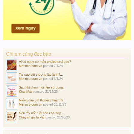
Chị em cùng đọc báo
Ai có nguy cơ mắc cholesterol cao?
Merinco.com.vn
posted
7/1/24
Tại sao vết thương lâu lành?...
Merinco.com.vn
posted
3/1/24
Sau khi phun môi nên sử dụng...
KhanhVan
posted
21/12/23
Miếng dán vết thương thay chỉ...
Merinco.com.vn
posted
23/11/23
Nên tẩy nốt ruồi nào cho hợp...
Chuyên gia tư vấn
posted
21/10/23