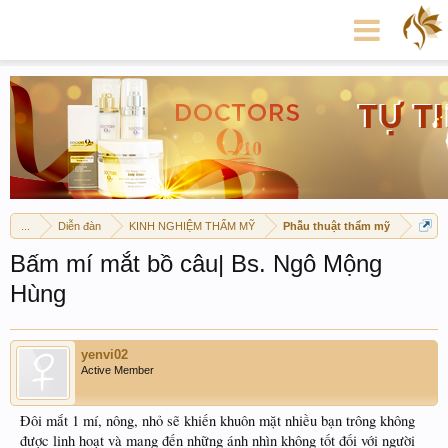
...
Diễn đàn
KINH NGHIỆM THẨM MỸ
Phẫu thuật thẩm mỹ
Bấm mí mắt bồ câu| Bs. Ngô Mộng
Hùng
yenvi02
Active Member
Đôi mắt 1 mí, nông, nhỏ sẽ khiến khuôn mặt nhiều bạn trông không
được linh hoạt và mang đến những ánh nhìn không tốt đối với người