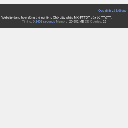
Quy định và Nội quy
Website đang hoạt động thử nghiệm. Chờ giấy phép MXH/TTDT của bộ TT&TT.
Timing:
0.2402 seconds
Memory:
20.802 MB
DB Queries:
25