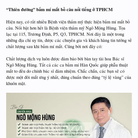
“Thiên đường” bấm mí mắt bồ câu nổi tiếng ở TPHCM
Hiện nay, có rất nhiều Bệnh viện thẩm mỹ thực hiện bấm mí mắt bồ
câu. Nổi bật hơn hết là Bệnh viện thẩm mỹ Ngô Mộng Hùng. Tọa
lạc tại 115, Trương Định, P5, Q3, TPHCM. Nơi đây là một trong
những địa chỉ uy tín, được các chuyên gia và khách hàng tin tưởng về
chất lượng sau khi bấm mí mắt. Cũng bởi nơi đây có:
Chất lượng dịch vụ luôn được đảm bảo bởi bàn tay tài hoa Bác sĩ
Ngô Mộng Hùng. Tất cả các ca bấm mí Hàn Quốc giúp phẫu thuật
mắt to đều do chính bác sĩ đảm nhiệm. Chắc chắn, các bạn sẽ có
được một đôi mắt ưng ý nhất, đúng chuẩn theo đúng “tỷ lệ vàng” của
khuôn mặt.