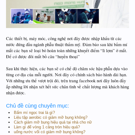
Các thiết bị, máy móc, công nghệ nơi đây được nhập khẩu từ các
nước đứng đầu ngành phẫu thuật thẩm mỹ. Đảm bảo sau khi bấm mí
mắt các bạn sẽ loại bỏ hoàn toàn những khuyết điểm “lì lợm” ở mắt.
Để có được đôi mắt bồ câu “huyền thoại”
Sau khi thực hiện, các bạn sẽ có chế độ chăm sóc hậu phẫu dựa vào
từng cơ địa của mỗi người. Nơi đây có chính sách bảo hành dài hạn.
Với những ưu thế vượt trội đó, trên trang facebook nơi đây luôn đầy
ắp những lời nhận xét hết sức chân tình về chất lượng mà khách hàng
nhận được.
Chủ đề cùng chuyên mục:
Bấm mí ngọc trai là gì?
Liệu tập aerobic có giảm mỡ bụng không?
Cách giảm mỡ bụng hiệu quả tại nhà cho nữ
Làm gì để vòng 1 căng tròn hiệu quả?
uống nước vối có giảm mỡ bụng không?