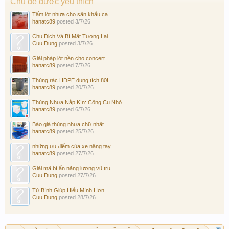
Chủ đề được yêu thích
Tấm lót nhựa cho sân khấu ca...
hanatc89
posted
3/7/26
Chu Dịch Và Bí Mật Tương Lai
Cuu Dung
posted
3/7/26
Giải pháp lót nền cho concert...
hanatc89
posted
7/7/26
Thùng rác HDPE dung tích 80L
hanatc89
posted
20/7/26
Thùng Nhựa Nắp Kín: Công Cụ Nhỏ...
hanatc89
posted
6/7/26
Báo giá thùng nhựa chữ nhật...
hanatc89
posted
25/7/26
những ưu điểm của xe nâng tay...
hanatc89
posted
27/7/26
Giải mã bí ẩn năng lượng vũ trụ
Cuu Dung
posted
27/7/26
Tử Bình Giúp Hiểu Mình Hơn
Cuu Dung
posted
28/7/26