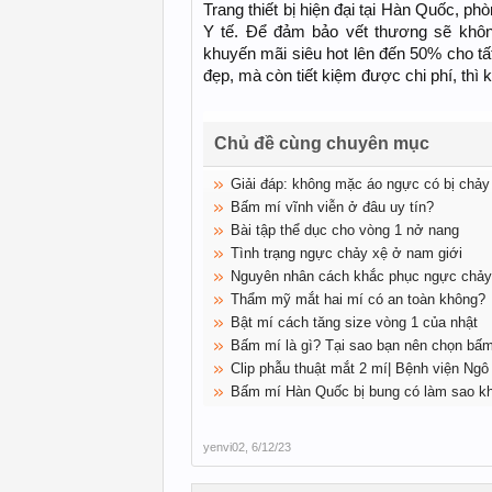
Trang thiết bị hiện đại tại Hàn Quốc, p
Y tế. Để đảm bảo vết thương sẽ khô
khuyến mãi siêu hot lên đến 50% cho t
đẹp, mà còn tiết kiệm được chi phí, thì
Chủ đề cùng chuyên mục
Giải đáp: không mặc áo ngực có bị chảy
Bấm mí vĩnh viễn ở đâu uy tín?
Bài tập thể dục cho vòng 1 nở nang
Tình trạng ngực chảy xệ ở nam giới
Nguyên nhân cách khắc phục ngực chảy
Thẩm mỹ mắt hai mí có an toàn không?
Bật mí cách tăng size vòng 1 của nhật
Bấm mí là gì? Tại sao bạn nên chọn bấ
Clip phẫu thuật mắt 2 mí| Bệnh viện Ng
Bấm mí Hàn Quốc bị bung có làm sao k
yenvi02
,
6/12/23