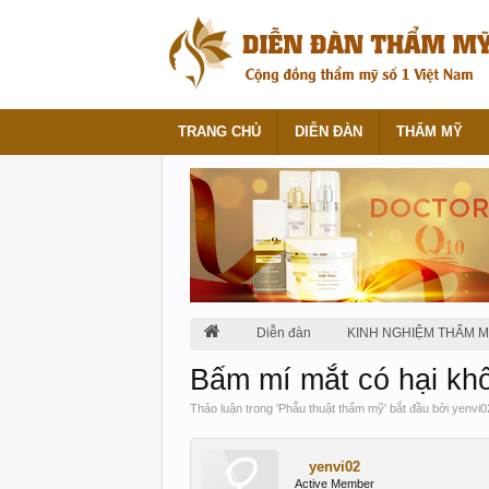
TRANG CHỦ
DIỄN ĐÀN
THẨM MỸ
Diễn đàn
KINH NGHIỆM THẨM 
Bấm mí mắt có hại kh
Thảo luận trong '
Phẫu thuật thẩm mỹ
' bắt đầu bởi
yenvi0
yenvi02
Active Member