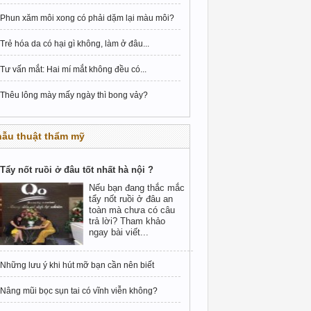
Phun xăm môi xong có phải dặm lại màu môi?
Trẻ hóa da có hại gì không, làm ở đâu...
Tư vấn mắt: Hai mí mắt không đều có...
Thêu lông mày mấy ngày thì bong vảy?
hẫu thuật thẩm mỹ
Tẩy nốt ruồi ở đâu tốt nhất hà nội ?
Nếu bạn đang thắc mắc
tẩy nốt ruồi ở đâu an
toàn mà chưa có câu
trả lời? Tham khảo
ngay bài viết...
Những lưu ý khi hút mỡ bạn cần nên biết
Nâng mũi bọc sụn tai có vĩnh viễn không?