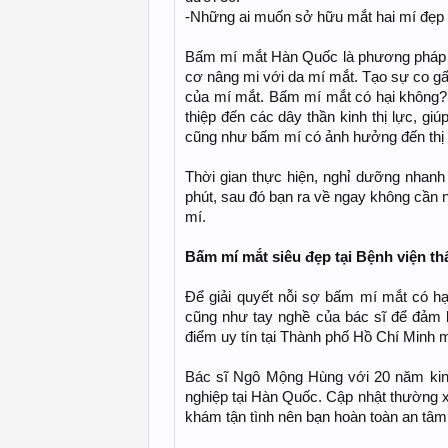
-Những ai muốn sở hữu mắt hai mí đẹp 
Bấm mí mắt Hàn Quốc là phương pháp tạo
cơ nâng mi với da mí mắt. Tạo sự co g
của mí mắt. Bấm mí mắt có hại không? 
thiệp đến các dây thần kinh thị lực, gi
cũng như bấm mí có ảnh hưởng đến thị 
Thời gian thực hiện, nghỉ dưỡng nhan
phút, sau đó bạn ra về ngay không cần 
mí.
Bấm mí mắt siêu đẹp tại Bệnh viện 
Để giải quyết nỗi sợ bấm mí mắt có hại
cũng như tay nghề của bác sĩ để đảm 
điểm uy tín tại Thành phố Hồ Chí Minh mà
Bác sĩ Ngô Mộng Hùng với 20 năm kinh
nghiệp tại Hàn Quốc. Cập nhật thường x
khám tận tình nên bạn hoàn toàn an tâm