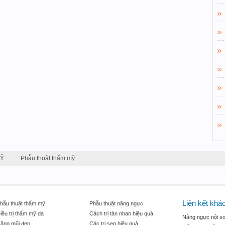
MỸ
Phẫu thuật thẩm mỹ
Liên kết khá
hẫu thuật thẩm mỹ
Phẫu thuật nâng ngực
iều trị thẩm mỹ da
Cách trị tàn nhan hiệu quả
Nâng ngực nội so
âng mũi đẹp
Các trị sẹo hiệu quả