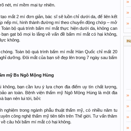
rõ nét, mí mềm mại tự nhiên.
 mắt 2 mí đơn giản, bác sĩ sẽ luồn chỉ dưới da, để liên kết
ấp nếp mí, hình thành đường mí theo chuyển động chớp – mở
Toàn bộ quá trình bấm mí mắt thực hiện dưới da, không can
úp bạn gạt bỏ mọi lo lắng về vấn đề bấm mí mắt có hại không,
lực không.
Hỏ
h chóng. Toàn bộ quá trình bấm mí mắt Hàn Quốc chỉ mất 20
nghỉ dưỡng. Đôi mắt của bạn sẽ đẹp lên trong 7 ngày sau bấm
thẩm mỹ Bs Ngô Mộng Hùng
 không, bạn cần lưu ý lựa chọn địa điểm uy tín chất lượng,
bảo an toàn. Bệnh viện thẩm mỹ Ngô Mộng Hùng là một địa
 bạn nên lui tới, bởi:
 nghiệm trong ngành phẫu thuật thẩm mỹ, có nhiều năm tu
uyên công nghệ thẩm mỹ tiên tiến trên Thế giới. Tư vấn thăm
 về câu hỏi bấm mí mắt có hại không.