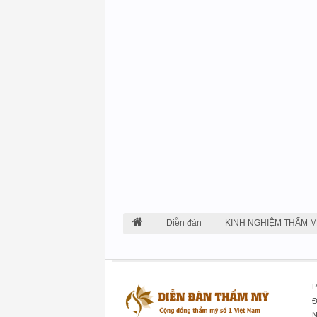
Diễn đàn
KINH NGHIỆM THẨM 
P
Đ
N