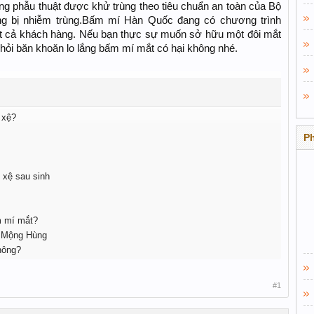
hòng phẫu thuật được khử trùng theo tiêu chuẩn an toàn của Bộ
ng bị nhiễm trùng.Bấm mí Hàn Quốc đang có chương trình
ất cả khách hàng. Nếu bạn thực sự muốn sở hữu một đôi mắt
 khỏi băn khoăn lo lắng bấm mí mắt có hại không nhé.
 xệ?
P
 xệ sau sinh
m mí mắt?
ô Mộng Hùng
hông?
#1