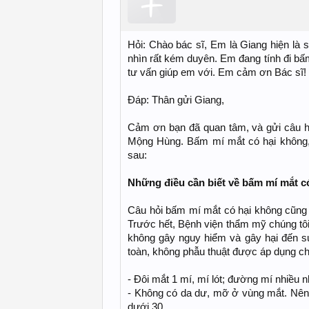
Hỏi: Chào bác sĩ, Em là Giang hiện là 
nhìn rất kém duyên. Em đang tính đi b
tư vấn giúp em với. Em cảm ơn Bác sĩ!
Đáp: Thân gửi Giang,
Cảm ơn bạn đã quan tâm, và gửi câu 
Mộng Hùng. Bấm mí mắt có hại không, v
sau:
Những điều cần biết về bấm mí mắt c
Câu hỏi bấm mí mắt có hại không cũng 
Trước hết, Bệnh viện thẩm mỹ chúng tô
không gây nguy hiểm và gây hại đến 
toàn, không phẫu thuật được áp dụng c
- Đôi mắt 1 mí, mí lót; đường mí nhiều 
- Không có da dư, mỡ ở vùng mắt. Nên
dưới 30.