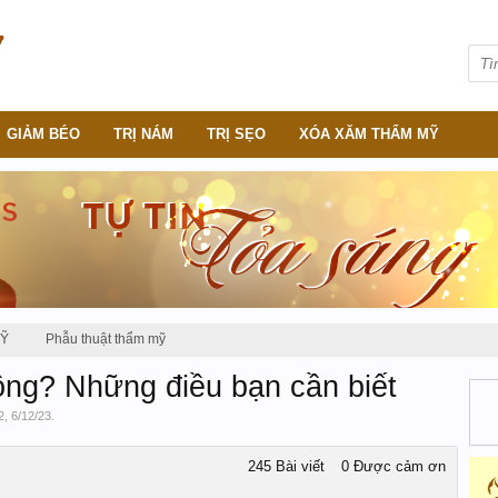
GIẢM BÉO
TRỊ NÁM
TRỊ SẸO
XÓA XĂM THẨM MỸ
MỸ
Phẫu thuật thẩm mỹ
ông? Những điều bạn cần biết
2
,
6/12/23
.
245 Bài viết
0 Được cảm ơn