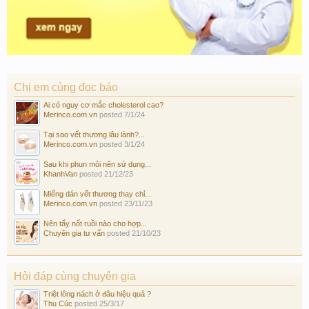
Chị em cùng đọc báo
Ai có nguy cơ mắc cholesterol cao?
Merinco.com.vn
posted
7/1/24
Tại sao vết thương lâu lành?...
Merinco.com.vn
posted
3/1/24
Sau khi phun môi nên sử dụng...
KhanhVan
posted
21/12/23
Miếng dán vết thương thay chỉ...
Merinco.com.vn
posted
23/11/23
Nên tẩy nốt ruồi nào cho hợp...
Chuyên gia tư vấn
posted
21/10/23
Hỏi đáp cùng chuyên gia
Triệt lông nách ở đâu hiệu quả ?
Thu Cúc
posted
25/3/17