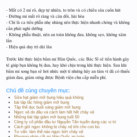
- Mắt có 2 mí rõ, đẹp tự nhiên, to tròn và có chiều sâu cuốn hút
- Đường mí mắt rõ ràng và cân đối, hài hòa
- Chỉ là ca tiểu phẫu nhẹ nhàng nên thực hiện nhanh chóng và không
cần phải nghỉ dưỡng
- Không phẫu thuật, nên an toàn không đau, không sẹo, không xâm
lấn
- Hiệu quả duy trì dài lâu
Trước khi thực hiện bấm mí Hàn Quốc, các Bác Sĩ sẽ tiến hành gây
tê giúp bạn không bị đau, hay khó chịu trong khi thực hiện. Sau khi
bấm mí xong bạn sẽ hơi nhức một tí nhưng hãy an tâm vì đã có thuốc
giảm đau, giảm sưng được Bệnh viện chu cấp miễn phí.
Chủ đề cùng chuyên mục:
Sữa hạt giảm mỡ bụng hiệu quả không
bài tập lắc hông giảm mỡ bụng
Tập thể dục buổi sáng giảm mỡ bụng
Ngực xệ do đâu và cách làm hết hết chảy xệ
Những bài tập giảm mỡ bụng tuổi 50
Công ty cổ phần đầu tư Nguyễn Tấn tuyển dụng các vị trí
Cách giữ ngực không bị chảy xệ khi cho con bú
Tư vấn: làm thế nào ngực bớt chảy xệ
Phương pháp cắt mí Hàn Quốc an toàn