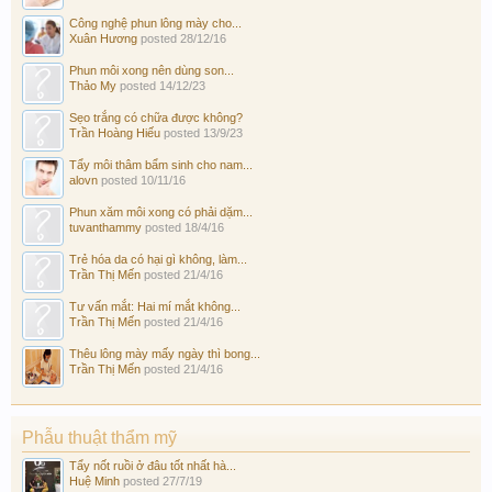
Công nghệ phun lông mày cho...
Xuân Hương
posted
28/12/16
Phun môi xong nên dùng son...
Thảo My
posted
14/12/23
Sẹo trắng có chữa được không?
Trần Hoàng Hiếu
posted
13/9/23
Tẩy môi thâm bẩm sinh cho nam...
alovn
posted
10/11/16
Phun xăm môi xong có phải dặm...
tuvanthammy
posted
18/4/16
Trẻ hóa da có hại gì không, làm...
Trần Thị Mến
posted
21/4/16
Tư vấn mắt: Hai mí mắt không...
Trần Thị Mến
posted
21/4/16
Thêu lông mày mấy ngày thì bong...
Trần Thị Mến
posted
21/4/16
Phẫu thuật thẩm mỹ
Tẩy nốt ruồi ở đâu tốt nhất hà...
Huệ Minh
posted
27/7/19