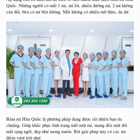
Quốc. Những người có mắt 1 mí, mí lót, nhiều đường mí, 2 mí không
cân đối, bên có mí bên không. Mắt không có nhiều mỡ thừa, da dư.
Bấm mí Hàn Quốc là phương pháp đang được rất nhiều bạn ưa
chuộng. Giúp khắc phục tình trạng mắt một mí, mang đến một đôi
mắt rạng ngời, đẹp như mong muốn. Bởi giải pháp này có các ưu
điểm vượt trội như: