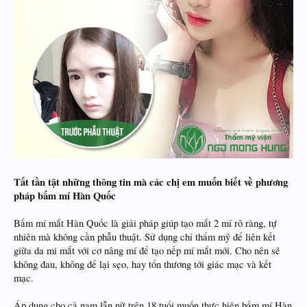
Tất tần tật những thông tin mà các chị em muốn biết về phương
pháp bấm mí Hàn Quốc
Bấm mí mắt Hàn Quốc là giải pháp giúp tạo mắt 2 mí rõ ràng, tự
nhiên mà không cần phẫu thuật. Sử dụng chỉ thẩm mỹ để liên kết
giữa da mi mắt với cơ nâng mí để tạo nếp mí mắt mới. Cho nên sẽ
không đau, không để lại sẹo, hay tổn thương tới giác mạc và kết
mạc.
Áp dụng cho cả nam lẫn nữ trên 18 tuổi muốn thực hiện bấm mí Hàn