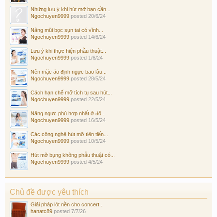
Những lưu ý khi hút mỡ bạn cần...
Ngochuyen9999
posted
20/6/24
Nâng mũi bọc sụn tai có vĩnh...
Ngochuyen9999
posted
14/6/24
Lưu ý khi thực hiện phẫu thuật...
Ngochuyen9999
posted
1/6/24
Nên mặc áo định ngực bao lâu...
Ngochuyen9999
posted
28/5/24
Cách hạn chế mỡ tích tụ sau hút...
Ngochuyen9999
posted
22/5/24
Nâng ngực phù hợp nhất ở độ...
Ngochuyen9999
posted
16/5/24
Các công nghệ hút mỡ tiên tiến...
Ngochuyen9999
posted
10/5/24
Hút mỡ bụng không phẫu thuật có...
Ngochuyen9999
posted
4/5/24
Chủ đề được yêu thích
Giải pháp lót nền cho concert...
hanatc89
posted
7/7/26