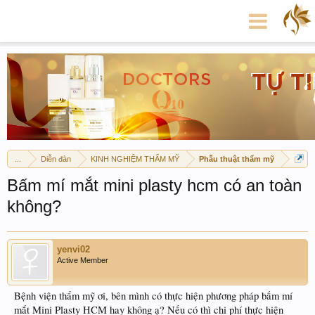
...
Diễn đàn
KINH NGHIỆM THẨM MỸ
Phẫu thuật thẩm mỹ
Bấm mí mắt mini plasty hcm có an toàn
không?
yenvi02
Active Member
Bệnh viện thẩm mỹ ơi, bên mình có thực hiện phương pháp bấm mí
mắt Mini Plasty HCM hay không ạ? Nếu có thì chi phí thực hiện