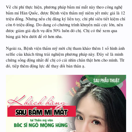
Về chi phí thực hiện, phương pháp bấm mí mắt này theo công nghệ
bấm mí Hàn Quốc, được Bệnh viện thẩm mỹ niêm yết mức giá là 12
triệu đồng. Nhưng nếu chị đăng ký liền tay, chi phí siêu tiết kiệm chỉ
còn 6 triệu đồng. Do đang có chương trình khuyến mãi cực lớn, nên
được giảm giá dịch vụ đến 50% luôn đó chị. Chị có thể xem qua
bảng giá bên dưới để rõ hơn nha.
Ngoài ra, Bệnh viện thẩm mỹ mời chị tham khảo thêm 1 số hình ảnh
selfie của khách từng trải nghiệm phương pháp này. Đây sẽ là minh
chứng sống động nhất để chị có cái nhìn chân thật hơn cho mình. Từ
đó, tiếp thêm động lực để thay đổi bản thân ạ.