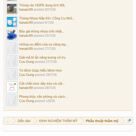
Thùng rác HDPE dung tích 80L
hanatc89
posted
20/7/26
Thùng Nhựa Nắp Kín: Công Cụ Nhỏ...
hanatc89
posted
6/7/26
Báo giá thùng nhựa chữ nhật...
hanatc89
posted
25/7/26
những ưu điểm của xe nâng tay...
hanatc89
posted
27/7/26
Giải mã bí ẩn năng lượng vũ trụ
Cuu Dung
posted
27/7/26
Tử Bình Giúp Hiểu Mình Hơn
Cuu Dung
posted
28/7/26
Cột chắn inox dây kéo và cột...
hanatc89
posted
29/7/26
Phong thủy văn phòng và cách...
Cuu Dung
posted
1/8/26
...
Diễn đàn
KINH NGHIỆM THẨM MỸ
Phẫu thuật thẩm mỹ