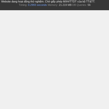
Website đang hoạt động thử nghiệm. Chờ giấy phép MXH/TTDT của bộ TT&TT.
Timing:
0.2993 seconds
Memory:
21.219 MB
DB Queries:
56