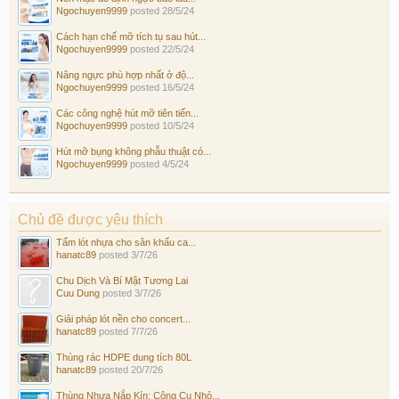
Ngochuyen9999
posted
28/5/24
Cách hạn chế mỡ tích tụ sau hút...
Ngochuyen9999
posted
22/5/24
Nâng ngực phù hợp nhất ở độ...
Ngochuyen9999
posted
16/5/24
Các công nghệ hút mỡ tiên tiến...
Ngochuyen9999
posted
10/5/24
Hút mỡ bụng không phẫu thuật có...
Ngochuyen9999
posted
4/5/24
Chủ đề được yêu thích
Tấm lót nhựa cho sân khấu ca...
hanatc89
posted
3/7/26
Chu Dịch Và Bí Mật Tương Lai
Cuu Dung
posted
3/7/26
Giải pháp lót nền cho concert...
hanatc89
posted
7/7/26
Thùng rác HDPE dung tích 80L
hanatc89
posted
20/7/26
Thùng Nhựa Nắp Kín: Công Cụ Nhỏ...