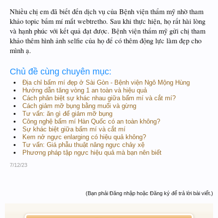
Nhiều chị em đã biết đến dịch vụ của Bệnh viện thẩm mỹ nhờ tham
khảo topic bấm mí mắt webtretho. Sau khi thực hiện, họ rất hài lòng
và hạnh phúc với kết quả đạt được. Bệnh viện thẩm mỹ gửi chị tham
khảo thêm hình ảnh selfie của họ để có thêm động lực làm đẹp cho
mình ạ.
Chủ đề cùng chuyên mục:
Địa chỉ bấm mí đẹp ở Sài Gòn - Bệnh viện Ngô Mộng Hùng
Hướng dẫn tăng vòng 1 an toàn và hiệu quả
Cách phân biệt sự khác nhau giữa bấm mí và cắt mí?
Cách giảm mỡ bụng bằng muối và gừng
Tư vấn: ăn gì để giảm mỡ bụng
Công nghệ bấm mí Hàn Quốc có an toàn không?
Sự khác biệt giữa bấm mí và cắt mí
Kem nở ngực enlarging có hiệu quả không?
Tư vấn: Giá phẫu thuật nâng ngực chảy xệ
Phương pháp tập ngực hiệu quả mà bạn nên biết
7/12/23
(Bạn phải Đăng nhập hoặc Đăng ký để trả lời bài viết.)