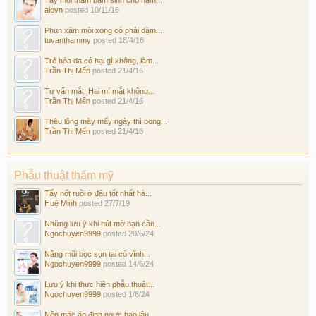
Tẩy môi thâm bẩm sinh cho nam...
alovn
posted
10/11/16
Phun xăm môi xong có phải dặm...
tuvanthammy
posted
18/4/16
Trẻ hóa da có hại gì không, làm...
Trần Thị Mến
posted
21/4/16
Tư vấn mắt: Hai mí mắt không...
Trần Thị Mến
posted
21/4/16
Thêu lông mày mấy ngày thì bong...
Trần Thị Mến
posted
21/4/16
Phẫu thuật thẩm mỹ
Tẩy nốt ruồi ở đâu tốt nhất hà...
Huệ Minh
posted
27/7/19
Những lưu ý khi hút mỡ bạn cần...
Ngochuyen9999
posted
20/6/24
Nâng mũi bọc sụn tai có vĩnh...
Ngochuyen9999
posted
14/6/24
Lưu ý khi thực hiện phẫu thuật...
Ngochuyen9999
posted
1/6/24
Nên mặc áo định ngực bao lâu...