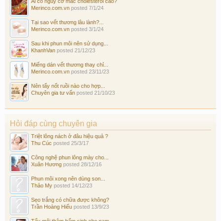
Ai có nguy cơ mắc cholesterol cao?
Merinco.com.vn
posted
7/1/24
Tại sao vết thương lâu lành?...
Merinco.com.vn
posted
3/1/24
Sau khi phun môi nên sử dụng...
KhanhVan
posted
21/12/23
Miếng dán vết thương thay chỉ...
Merinco.com.vn
posted
23/11/23
Nên tẩy nốt ruồi nào cho hợp...
Chuyên gia tư vấn
posted
21/10/23
Hỏi đáp cùng chuyên gia
Triệt lông nách ở đâu hiệu quả ?
Thu Cúc
posted
25/3/17
Công nghệ phun lông mày cho...
Xuân Hương
posted
28/12/16
Phun môi xong nên dùng son...
Thảo My
posted
14/12/23
Sẹo trắng có chữa được không?
Trần Hoàng Hiếu
posted
13/9/23