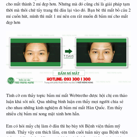
cho mắt thành 2 mí đẹp hơn. Nhưng mà đó cũng chỉ là giải pháp tạm
thời mà thôi chứ tẩy trang thì đâu lại vào đó. Bạn bè thì mắt bồ câu 2
mí cuốn hút, mình thì mắt 1 mí nên em rất muốn đi bấm mí cho mắt
đẹp hơn
Tình cờ em thấy topic bấm mí mắt Webtretho được hội chị em thảo
luận khá sôi nổi. Qua những bình luận em thấy mọi người chia sẻ
cho nhau những kinh nghiệm đi bấm mí mắt Hàn Quốc. Em thấy
nhiều chị bấm mí xong mặt xinh hơn hẳn.
Em có hỏi mấy chị làm ở đâu thì họ bày tới Bệnh viện thẩm mỹ
mình. Thấy vậy em thích lắm, em tính cuối tuần này qua Bệnh viện