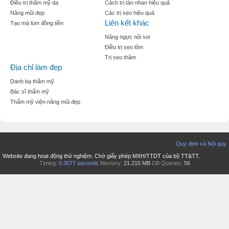
Điều trị thẩm mỹ da
Cách trị tàn nhan hiệu quả
Nâng mũi đẹp
Các trị sẹo hiệu quả
Liên kết khác
Tạo mà lúm đồng tiền
Nâng ngực nội soi
Điều trị sẹo lõm
Trị sẹo thâm
Địa chỉ làm đẹp
Danh bạ thẩm mỹ
Bác sĩ thẩm mỹ
Thẩm mỹ viện nâng mũi đẹp
Quy định và Nội quy
Website đang hoạt động thử nghiệm. Chờ giấy phép MXH/TTDT của bộ TT&TT.
Timing:
0.3077 seconds
Memory:
21.215 MB
DB Queries:
56