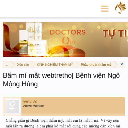
...
Diễn đàn
KINH NGHIỆM THẨM MỸ
Phẫu thuật thẩm mỹ
Bấm mí mắt webtretho| Bệnh viện Ngô
Mộng Hùng
yenvi02
Active Member
Chẳng giấu gì Bệnh viện thẩm mỹ, mắt em là mắt 1 mí. Vì vậy nên
mỗi lần ra đường là em phải kẻ mắt rồi dùng các miếng dán kích mí