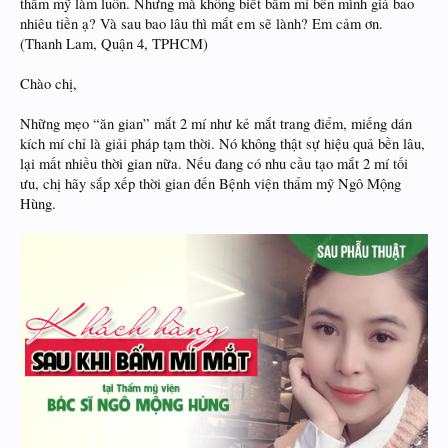
thẩm mỹ làm luôn. Nhưng mà không biết bấm mí bên mình giá bao
nhiêu tiền ạ? Và sau bao lâu thì mắt em sẽ lành? Em cảm ơn.
(Thanh Lam, Quận 4, TPHCM)
Chào chị,
Những mẹo “ăn gian” mắt 2 mí như kẻ mắt trang điểm, miếng dán
kích mí chỉ là giải pháp tạm thời. Nó không thật sự hiệu quả bền lâu,
lại mất nhiều thời gian nữa. Nếu đang có nhu cầu tạo mắt 2 mí tối
ưu, chị hãy sắp xếp thời gian đến Bệnh viện thẩm mỹ Ngô Mộng
Hùng.