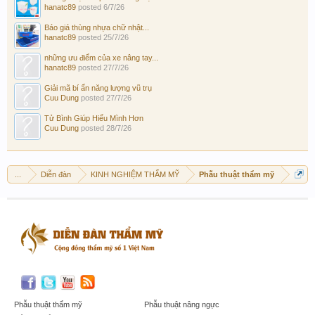
hanatc89
posted
6/7/26
Báo giá thùng nhựa chữ nhật...
hanatc89
posted
25/7/26
những ưu điểm của xe nâng tay...
hanatc89
posted
27/7/26
Giải mã bí ẩn năng lượng vũ trụ
Cuu Dung
posted
27/7/26
Tử Bình Giúp Hiểu Mình Hơn
Cuu Dung
posted
28/7/26
...
Diễn đàn
KINH NGHIỆM THẨM MỸ
Phẫu thuật thẩm mỹ
Phẫu thuật thẩm mỹ
Phẫu thuật nâng ngực