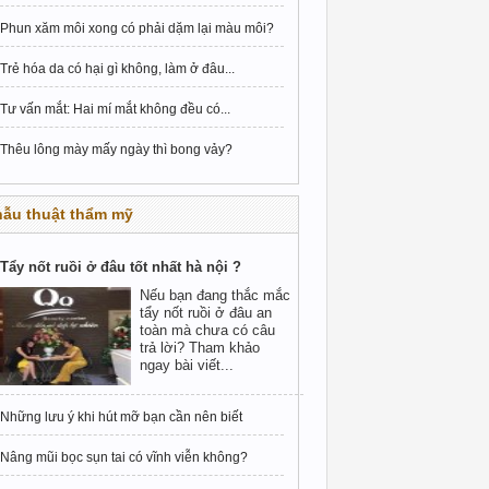
Phun xăm môi xong có phải dặm lại màu môi?
Trẻ hóa da có hại gì không, làm ở đâu...
Tư vấn mắt: Hai mí mắt không đều có...
Thêu lông mày mấy ngày thì bong vảy?
hẫu thuật thẩm mỹ
Tẩy nốt ruồi ở đâu tốt nhất hà nội ?
Nếu bạn đang thắc mắc
tẩy nốt ruồi ở đâu an
toàn mà chưa có câu
trả lời? Tham khảo
ngay bài viết...
Những lưu ý khi hút mỡ bạn cần nên biết
Nâng mũi bọc sụn tai có vĩnh viễn không?