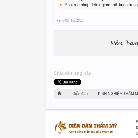
Phương pháp detox giảm mỡ bụng trong
yenvi02
,
15/12/23
Chia sẻ trang này
Diễn đàn
KINH NGHIỆM THẨM 
P
Đ
N