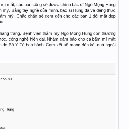
 mí mắt, các bạn cũng sẽ được chính bác sĩ Ngô Mộng Hùng
m mỹ. Bằng tay nghề của mình, bác sĩ Hùng đã và đang thực
thẩm mỹ. Chắc chắn sẽ đem đến cho các bạn 1 đôi mắt đẹp
âu.
, khang trang. Bệnh viện thẩm mỹ Ngô Mộng Hùng còn thường
móc, công nghệ hiện đại. Nhằm đảm bảo cho ca bấm mí mắt
ẩn do Bộ Y Tế ban hành. Cam kết sẽ mang đến kết quả ngoài
 con bú
g
ộng Hùng
quả