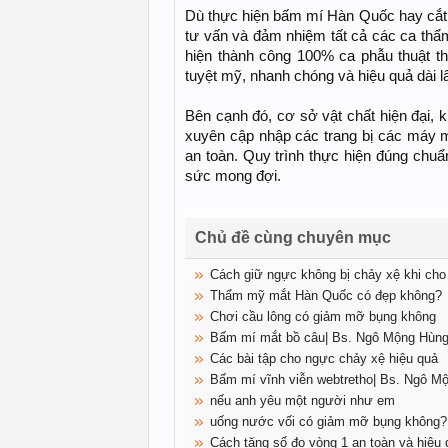
Dù thực hiện bấm mí Hàn Quốc hay cắt
tư vấn và đảm nhiệm tất cả các ca thẩ
hiện thành công 100% ca phẫu thuật 
tuyệt mỹ, nhanh chóng và hiệu quả dài l
Bên cạnh đó, cơ sở vật chất hiện đại
xuyên cập nhập các trang bị các máy 
an toàn. Quy trình thực hiện đúng chu
sức mong đợi.
Chủ đề cùng chuyên mục
Cách giữ ngực không bị chảy xệ khi cho
Thẩm mỹ mắt Hàn Quốc có đẹp không?
Chơi cầu lông có giảm mỡ bụng không
Bấm mí mắt bồ câu| Bs. Ngô Mộng Hùn
Các bài tập cho ngực chảy xệ hiệu quả
Bấm mí vĩnh viễn webtretho| Bs. Ngô M
nếu anh yêu một người như em
uống nước vối có giảm mỡ bụng không?
Cách tăng số đo vòng 1 an toàn và hiệu 