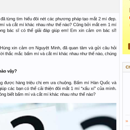
đã từng tìm hiểu đôi nét các phương pháp tạo mắt 2 mí đẹp.
mí và cắt mí khác nhau như thế nào? Cũng bởi mắt em 1 mí
ong bác sĩ có thể giải đáp giúp em! Em xin cảm ơn bác sĩ!
Hùng xin cảm ơn Nguyệt Minh, đã quan tâm và gửi câu hỏi
Với thắc mắc bấm mí và cắt mí khác nhau như thế nào, chúng
C
nào vậy?
đang được hàng triệu chị em ưa chuộng. Bấm mí Hàn Quốc và
úp các bạn có thể cải thiện đôi mắt 1 mí “xấu xí” của mình.
hông biết bấm mí và cắt mí khác nhau như thế nào?