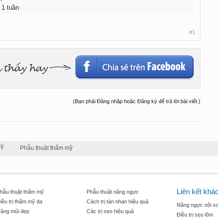
 1 tuần
#1
(Bạn phải Đăng nhập hoặc Đăng ký để trả lời bài viết.)
MỸ
Phẫu thuật thẩm mỹ
Liên kết khá
hẫu thuật thẩm mỹ
Phẫu thuật nâng ngực
iều trị thẩm mỹ da
Cách trị tàn nhan hiệu quả
Nâng ngực nội so
âng mũi đẹp
Các trị sẹo hiệu quả
Điều trị sẹo lõm