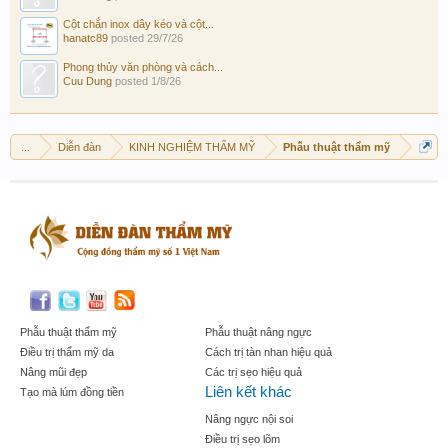
Cột chắn inox dây kéo và cột...
hanatc89
posted
29/7/26
Phong thủy văn phòng và cách...
Cuu Dung
posted
1/8/26
...
Diễn đàn
KINH NGHIỆM THẨM MỸ
Phẫu thuật thẩm mỹ
Phẫu thuật thẩm mỹ
Phẫu thuật nâng ngực
Điều trị thẩm mỹ da
Cách trị tàn nhan hiệu quả
Nâng mũi đẹp
Các trị sẹo hiệu quả
Liên kết khác
Tạo mà lúm đồng tiền
Nâng ngực nội soi
Điều trị sẹo lõm