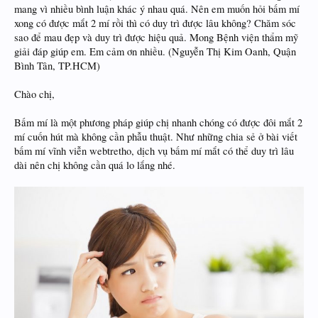
mang vì nhiều bình luận khác ý nhau quá. Nên em muốn hỏi bấm mí
xong có được mắt 2 mí rồi thì có duy trì được lâu không? Chăm sóc
sao để mau đẹp và duy trì được hiệu quả. Mong Bệnh viện thẩm mỹ
giải đáp giúp em. Em cảm ơn nhiều. (Nguyễn Thị Kim Oanh, Quận
Bình Tân, TP.HCM)
Chào chị,
Bấm mí là một phương pháp giúp chị nhanh chóng có được đôi mắt 2
mí cuốn hút mà không cần phẫu thuật. Như những chia sẻ ở bài viết
bấm mí vĩnh viễn webtretho, dịch vụ bấm mí mắt có thể duy trì lâu
dài nên chị không cần quá lo lắng nhé.