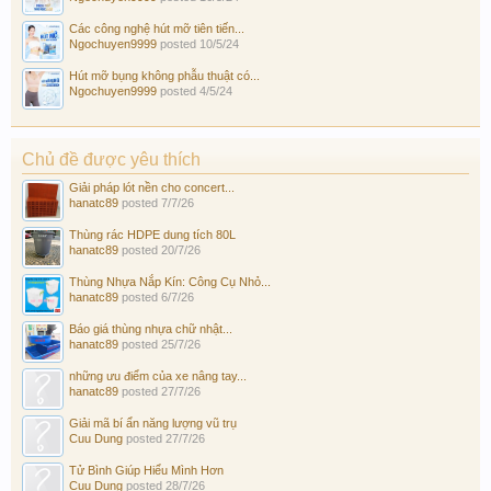
Các công nghệ hút mỡ tiên tiến...
Ngochuyen9999
posted
10/5/24
Hút mỡ bụng không phẫu thuật có...
Ngochuyen9999
posted
4/5/24
Chủ đề được yêu thích
Giải pháp lót nền cho concert...
hanatc89
posted
7/7/26
Thùng rác HDPE dung tích 80L
hanatc89
posted
20/7/26
Thùng Nhựa Nắp Kín: Công Cụ Nhỏ...
hanatc89
posted
6/7/26
Báo giá thùng nhựa chữ nhật...
hanatc89
posted
25/7/26
những ưu điểm của xe nâng tay...
hanatc89
posted
27/7/26
Giải mã bí ẩn năng lượng vũ trụ
Cuu Dung
posted
27/7/26
Tử Bình Giúp Hiểu Mình Hơn
Cuu Dung
posted
28/7/26