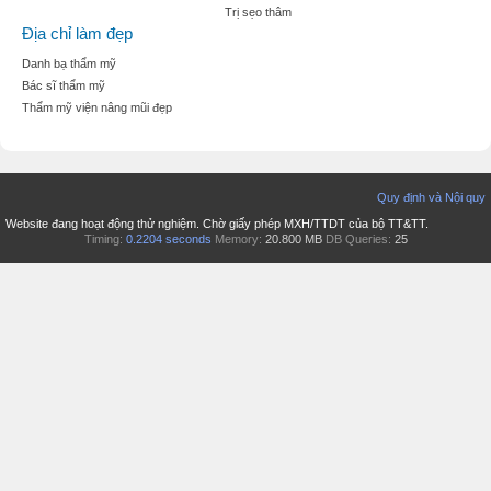
Trị sẹo thâm
Địa chỉ làm đẹp
Danh bạ thẩm mỹ
Bác sĩ thẩm mỹ
Thẩm mỹ viện nâng mũi đẹp
Quy định và Nội quy
Website đang hoạt động thử nghiệm. Chờ giấy phép MXH/TTDT của bộ TT&TT.
Timing:
0.2204 seconds
Memory:
20.800 MB
DB Queries:
25