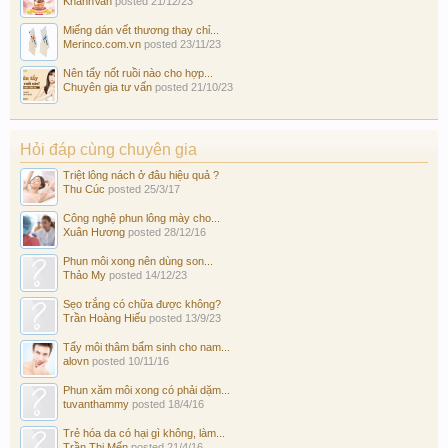
KhanhVan
posted
21/12/23
Miếng dán vết thương thay chỉ...
Merinco.com.vn
posted
23/11/23
Nên tẩy nốt ruồi nào cho hợp...
Chuyên gia tư vấn
posted
21/10/23
Hỏi đáp cùng chuyên gia
Triệt lông nách ở đâu hiệu quả ?
Thu Cúc
posted
25/3/17
Công nghệ phun lông mày cho...
Xuân Hương
posted
28/12/16
Phun môi xong nên dùng son...
Thảo My
posted
14/12/23
Sẹo trắng có chữa được không?
Trần Hoàng Hiếu
posted
13/9/23
Tẩy môi thâm bẩm sinh cho nam...
alovn
posted
10/11/16
Phun xăm môi xong có phải dặm...
tuvanthammy
posted
18/4/16
Trẻ hóa da có hại gì không, làm...
Trần Thị Mến
posted
21/4/16