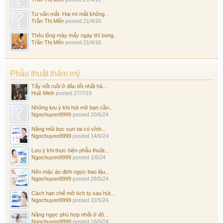
Tư vấn mắt: Hai mí mắt không...
Trần Thị Mến
posted
21/4/16
Thêu lông mày mấy ngày thì bong...
Trần Thị Mến
posted
21/4/16
Phẫu thuật thẩm mỹ
Tẩy nốt ruồi ở đâu tốt nhất hà...
Huệ Minh
posted
27/7/19
Những lưu ý khi hút mỡ bạn cần...
Ngochuyen9999
posted
20/6/24
Nâng mũi bọc sụn tai có vĩnh...
Ngochuyen9999
posted
14/6/24
Lưu ý khi thực hiện phẫu thuật...
Ngochuyen9999
posted
1/6/24
Nên mặc áo định ngực bao lâu...
Ngochuyen9999
posted
28/5/24
Cách hạn chế mỡ tích tụ sau hút...
Ngochuyen9999
posted
22/5/24
Nâng ngực phù hợp nhất ở độ...
Ngochuyen9999
posted
16/5/24