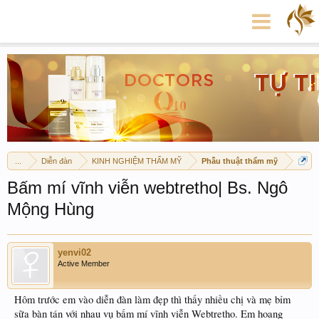
...
Diễn đàn
KINH NGHIỆM THẨM MỸ
Phẫu thuật thẩm mỹ
Bấm mí vĩnh viễn webtretho| Bs. Ngô
Mộng Hùng
yenvi02
Active Member
Hôm trước em vào diễn đàn làm đẹp thì thấy nhiều chị và mẹ bỉm
sữa bàn tán với nhau vụ bấm mí vĩnh viễn Webtretho. Em hoang