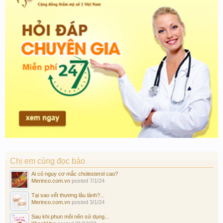
Chị em cùng đọc báo
Ai có nguy cơ mắc cholesterol cao?
Merinco.com.vn
posted
7/1/24
Tại sao vết thương lâu lành?...
Merinco.com.vn
posted
3/1/24
Sau khi phun môi nên sử dụng...