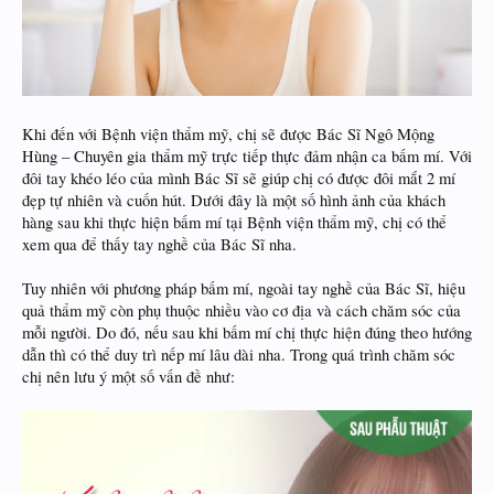
Khi đến với Bệnh viện thẩm mỹ, chị sẽ được Bác Sĩ Ngô Mộng
Hùng – Chuyên gia thẩm mỹ trực tiếp thực đảm nhận ca bấm mí. Với
đôi tay khéo léo của mình Bác Sĩ sẽ giúp chị có được đôi mắt 2 mí
đẹp tự nhiên và cuốn hút. Dưới đây là một số hình ảnh của khách
hàng sau khi thực hiện bấm mí tại Bệnh viện thẩm mỹ, chị có thể
xem qua để thấy tay nghề của Bác Sĩ nha.
Tuy nhiên với phương pháp bấm mí, ngoài tay nghề của Bác Sĩ, hiệu
quả thẩm mỹ còn phụ thuộc nhiều vào cơ địa và cách chăm sóc của
mỗi người. Do đó, nếu sau khi bấm mí chị thực hiện đúng theo hướng
dẫn thì có thể duy trì nếp mí lâu dài nha. Trong quá trình chăm sóc
chị nên lưu ý một số vấn đề như: