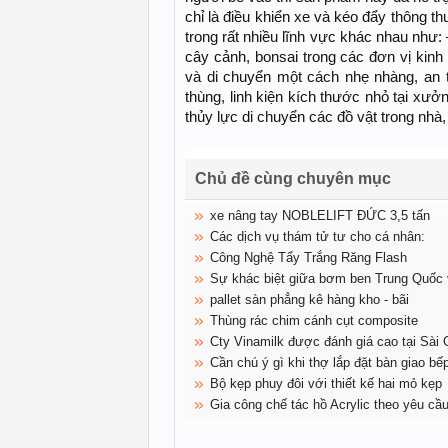
chỉ là điều khiển xe và kéo đẩy thông 
trong rất nhiều lĩnh vực khác nhau như
cây cảnh, bonsai trong các đơn vị kin
và di chuyển một cách nhẹ nhàng, an 
thùng, linh kiện kích thước nhỏ tại xưởn
thủy lực di chuyển các đồ vật trong nhà,
Chủ đề cùng chuyên mục
xe nâng tay NOBLELIFT ĐỨC 3,5 tấn
Các dịch vụ thám tử tư cho cá nhân:
Công Nghệ Tẩy Trắng Răng Flash
Sự khác biệt giữa bơm ben Trung Quốc
pallet sàn phẳng kê hàng kho - bãi
Thùng rác chim cánh cụt composite
Cty Vinamilk được đánh giá cao tại Sài
Cần chú ý gì khi thợ lắp đặt bàn giao b
Bộ kẹp phuy đôi với thiết kế hai mỏ kẹp
Gia công chế tác hồ Acrylic theo yêu cầ