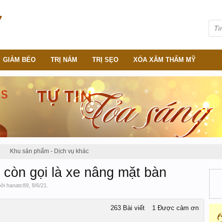
GIẢM BÉO
TRỊ NÁM
TRỊ SẸO
XÓA XĂM THẨM MỸ
Khu sản phẩm - Dịch vụ khác
 còn gọi là xe nâng mặt bàn
bởi
hanatc89
,
8/6/21
.
263 Bài viết
1 Được cảm ơn