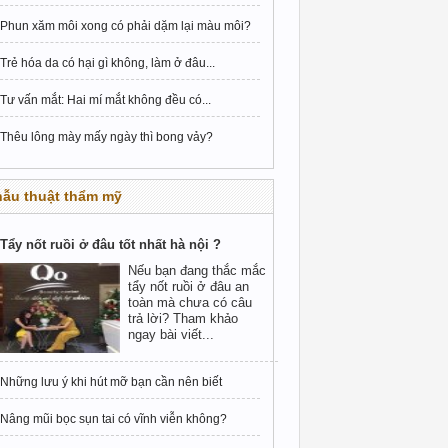
Phun xăm môi xong có phải dặm lại màu môi?
Trẻ hóa da có hại gì không, làm ở đâu...
Tư vấn mắt: Hai mí mắt không đều có...
Thêu lông mày mấy ngày thì bong vảy?
hẫu thuật thẩm mỹ
Tẩy nốt ruồi ở đâu tốt nhất hà nội ?
Nếu bạn đang thắc mắc
tẩy nốt ruồi ở đâu an
toàn mà chưa có câu
trả lời? Tham khảo
ngay bài viết...
Những lưu ý khi hút mỡ bạn cần nên biết
Nâng mũi bọc sụn tai có vĩnh viễn không?