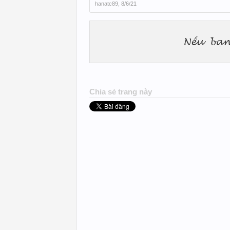
hanatc89
,
8/6/21
Chia sẻ trang này