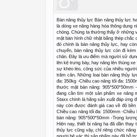
Bàn nâng thủy lực Bàn nâng thủy lực h
là dòng xe nâng hàng hóa thông dụng nh
chóng. Chúng ta thường thấy ở những v
mặt bàn hình chữ nhật bằng thép chắc ch
đó chính là bàn nâng thủy lực, hay cò
chuyển, bàn nâng thủy lực còn đi kèm
chân. Đây là ưu điểm mà người sử dụn
lên kệ trưng bày, hay nâng lên thùng xe
sự khéo léo, công sức của nhiều người 
trăm cân. Những loại bàn nâng thủy lự
đa: 350kg -Chiều cao nâng tối đa: 1500
thước mặt bàn nâng: 905*500*50mm -
đang cần tìm một sản phẩm xe nâng mặ
Staxx chính là hãng sản xuất đáp ứng 
này còn được đánh giá cao về độ bền sa
Chiều cao nâng tối đa: 1500mm -Chiều 
bàn nâng: 905*500*50mm -Trọng lượng 
Hiện nay, thiết bị nâng hạ đã dần thay
thủy lực cũng vậy, chỉ riêng chức năng
người bê vác thì sản phẩm này đã hỗ tr