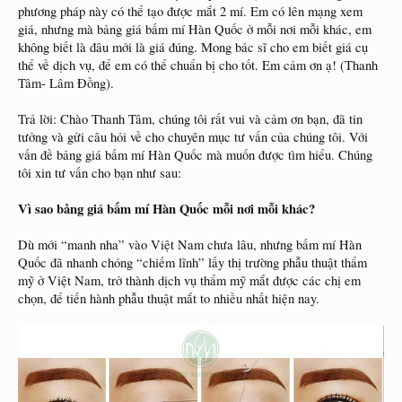
phương pháp này có thể tạo được mắt 2 mí. Em có lên mạng xem
giá, nhưng mà bảng giá bấm mí Hàn Quốc ở mỗi nơi mỗi khác, em
không biết là đâu mới là giá đúng. Mong bác sĩ cho em biết giá cụ
thể về dịch vụ, để em có thể chuẩn bị cho tốt. Em cảm ơn ạ! (Thanh
Tâm- Lâm Đồng).
Trả lời: Chào Thanh Tâm, chúng tôi rất vui và cảm ơn bạn, đã tin
tưởng và gửi câu hỏi về cho chuyên mục tư vấn của chúng tôi. Với
vấn đề bảng giá bấm mí Hàn Quốc mà muốn được tìm hiểu. Chúng
tôi xin tư vấn cho bạn như sau:
Vì sao bảng giá bấm mí Hàn Quốc mỗi nơi mỗi khác?
Dù mới “manh nha” vào Việt Nam chưa lâu, nhưng bấm mí Hàn
Quốc đã nhanh chóng “chiếm lĩnh” lấy thị trường phẫu thuật thẩm
mỹ ở Việt Nam, trở thành dịch vụ thẩm mỹ mắt được các chị em
chọn, để tiến hành phẫu thuật mắt to nhiều nhất hiện nay.