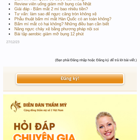
Review viên uống giảm mỡ bụng của Nhật
Giải đáp - Bấm mắt 2 mí bao nhiêu tiền?
Tư vấn: làm sao để ngực căng tròn không xệ
Phẫu thuật bấm mí mắt Hàn Quốc có an toàn không?
Bấm mí mắt có hại không? Những điều bạn cần biết
Nâng ngực chảy xệ bằng phương pháp nội soi
Bài tập aerobic giảm mỡ bụng 12 phút
27/12/23
(Bạn phải Đăng nhập hoặc Đăng ký để trả lời bài viết.)
Đăng ký!