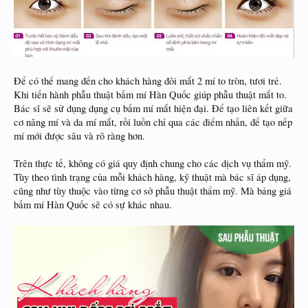
Để có thể mang đến cho khách hàng đôi mắt 2 mí to tròn, tươi trẻ.
Khi tiến hành phẫu thuật bấm mí Hàn Quốc giúp phẫu thuật mắt to.
Bác sĩ sẽ sử dụng dụng cụ bấm mí mắt hiện đại. Để tạo liên kết giữa
cơ nâng mí và da mí mắt, rồi luồn chỉ qua các điểm nhấn, để tạo nếp
mí mới được sâu và rõ ràng hơn.
Trên thực tế, không có giá quy định chung cho các dịch vụ thẩm mỹ.
Tùy theo tình trạng của mỗi khách hàng, kỹ thuật mà bác sĩ áp dụng,
cũng như tùy thuộc vào từng cơ sở phẫu thuật thẩm mỹ. Mà bảng giá
bấm mí Hàn Quốc sẽ có sự khác nhau.