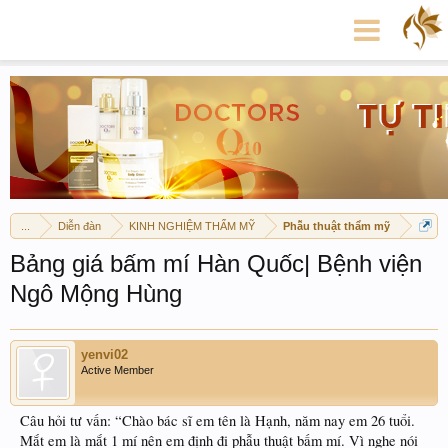
...
Diễn đàn
KINH NGHIỆM THẨM MỸ
Phẫu thuật thẩm mỹ
Bảng giá bấm mí Hàn Quốc| Bệnh viện
Ngô Mộng Hùng
yenvi02
Active Member
Câu hỏi tư vấn: “Chào bác sĩ em tên là Hạnh, năm nay em 26 tuổi.
Mắt em là mắt 1 mí nên em định đi phẫu thuật bấm mí. Vì nghe nói