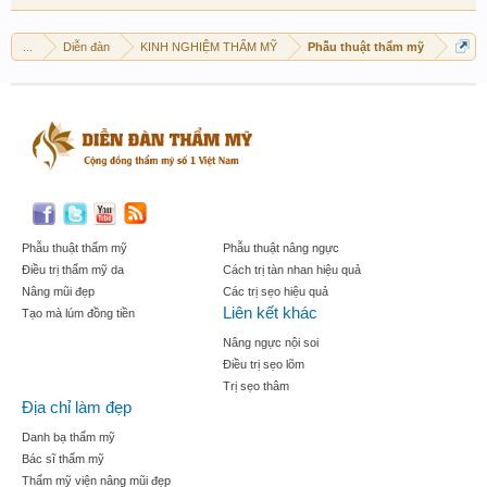
...
Diễn đàn
KINH NGHIỆM THẨM MỸ
Phẫu thuật thẩm mỹ
Phẫu thuật thẩm mỹ
Phẫu thuật nâng ngực
Điều trị thẩm mỹ da
Cách trị tàn nhan hiệu quả
Nâng mũi đẹp
Các trị sẹo hiệu quả
Liên kết khác
Tạo mà lúm đồng tiền
Nâng ngực nội soi
Điều trị sẹo lõm
Trị sẹo thâm
Địa chỉ làm đẹp
Danh bạ thẩm mỹ
Bác sĩ thẩm mỹ
Thẩm mỹ viện nâng mũi đẹp