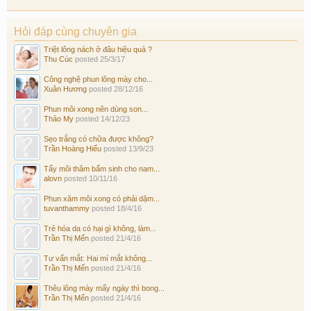
Hỏi đáp cùng chuyên gia
Triệt lông nách ở đâu hiệu quả ?
Thu Cúc
posted
25/3/17
Công nghệ phun lông mày cho...
Xuân Hương
posted
28/12/16
Phun môi xong nên dùng son...
Thảo My
posted
14/12/23
Sẹo trắng có chữa được không?
Trần Hoàng Hiếu
posted
13/9/23
Tẩy môi thâm bẩm sinh cho nam...
alovn
posted
10/11/16
Phun xăm môi xong có phải dặm...
tuvanthammy
posted
18/4/16
Trẻ hóa da có hại gì không, làm...
Trần Thị Mến
posted
21/4/16
Tư vấn mắt: Hai mí mắt không...
Trần Thị Mến
posted
21/4/16
Thêu lông mày mấy ngày thì bong...
Trần Thị Mến
posted
21/4/16