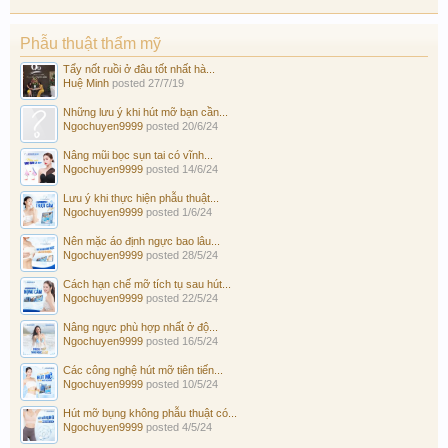
Phẫu thuật thẩm mỹ
Tẩy nốt ruồi ở đâu tốt nhất hà...
Huệ Minh
posted
27/7/19
Những lưu ý khi hút mỡ bạn cần...
Ngochuyen9999
posted
20/6/24
Nâng mũi bọc sụn tai có vĩnh...
Ngochuyen9999
posted
14/6/24
Lưu ý khi thực hiện phẫu thuật...
Ngochuyen9999
posted
1/6/24
Nên mặc áo định ngực bao lâu...
Ngochuyen9999
posted
28/5/24
Cách hạn chế mỡ tích tụ sau hút...
Ngochuyen9999
posted
22/5/24
Nâng ngực phù hợp nhất ở độ...
Ngochuyen9999
posted
16/5/24
Các công nghệ hút mỡ tiên tiến...
Ngochuyen9999
posted
10/5/24
Hút mỡ bụng không phẫu thuật có...
Ngochuyen9999
posted
4/5/24