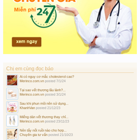
Chị em cùng đọc báo
Ai có nguy cơ mắc cholesterol cao?
Merinco.com.vn
posted
7/1/24
Tại sao vết thương lâu lành?...
Merinco.com.vn
posted
3/1/24
Sau khi phun môi nên sử dụng...
KhanhVan
posted
21/12/23
Miếng dán vết thương thay chỉ...
Merinco.com.vn
posted
23/11/23
Nên tẩy nốt ruồi nào cho hợp...
Chuyên gia tư vấn
posted
21/10/23