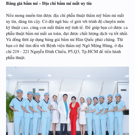
Bảng giá bấm mí – Địa chỉ bấm mí mắt uy tín
Nếu mong muốn tìm được địa chỉ phẫu thuật thẩm mỹ bấm mí mắt
uy tín, đáng tin cậy. Có đội ngũ bác sĩ giỏi với trình độ chuyên môn
kỹ thuật cao, cùng con mắt thẩm mỹ tinh tế. Để giúp bạn có được ca
phẫu thuật bấm mí mắt an toàn, đạt được chất lượng dịch vụ tốt nhất.
Và đồng thời áp dụng bảng giá bấm mí Hàn Quốc phải chăng. Thì
bạn có thể tìm đến với Bệnh viện thẩm mỹ Ngô Mộng Hùng, ở địa
chỉ 219 - 221 Nguyễn Đình Chiểu, P5,Q3, Tp.HCM để tiến hành
phẫu thuật.