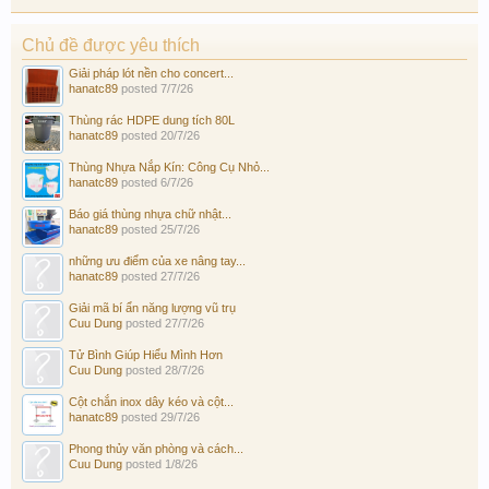
Chủ đề được yêu thích
Giải pháp lót nền cho concert...
hanatc89
posted
7/7/26
Thùng rác HDPE dung tích 80L
hanatc89
posted
20/7/26
Thùng Nhựa Nắp Kín: Công Cụ Nhỏ...
hanatc89
posted
6/7/26
Báo giá thùng nhựa chữ nhật...
hanatc89
posted
25/7/26
những ưu điểm của xe nâng tay...
hanatc89
posted
27/7/26
Giải mã bí ẩn năng lượng vũ trụ
Cuu Dung
posted
27/7/26
Tử Bình Giúp Hiểu Mình Hơn
Cuu Dung
posted
28/7/26
Cột chắn inox dây kéo và cột...
hanatc89
posted
29/7/26
Phong thủy văn phòng và cách...
Cuu Dung
posted
1/8/26