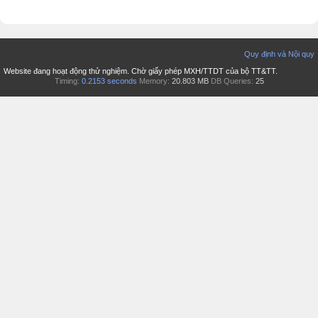
Quy định và Nội quy
Website đang hoạt động thử nghiệm. Chờ giấy phép MXH/TTDT của bộ TT&TT.
Timing:
0.2153 seconds
Memory:
20.803 MB
DB Queries:
25