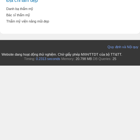
Địa chỉ làm đẹp
Danh bạ thẩm mỹ
Bác sĩ thẩm mỹ
Thẩm mỹ viện nâng mũi đẹp
Quy định và Nội quy
Website đang hoạt động thử nghiệm. Chờ giấy phép MXH/TTDT của bộ TT&TT.
Timing:
0.2313 seconds
Memory:
20.798 MB
DB Queries:
25