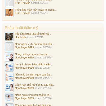
Trần Thị Mến
posted
21/4/16
Thêu lông mày mấy ngày thì bong...
Trần Thị Mến
posted
21/4/16
Phẫu thuật thẩm mỹ
Tẩy nốt ruồi ở đâu tốt nhất hà...
Huệ Minh
posted
27/7/19
Những lưu ý khi hút mỡ bạn cần...
Ngochuyen9999
posted
20/6/24
Nâng mũi bọc sụn tai có vĩnh...
Ngochuyen9999
posted
14/6/24
Lưu ý khi thực hiện phẫu thuật...
Ngochuyen9999
posted
1/6/24
Nên mặc áo định ngực bao lâu...
Ngochuyen9999
posted
28/5/24
Cách hạn chế mỡ tích tụ sau hút...
Ngochuyen9999
posted
22/5/24
Nâng ngực phù hợp nhất ở độ...
Ngochuyen9999
posted
16/5/24
Các công nghệ hút mỡ tiên tiến...