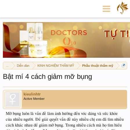
...
Diễn đàn
KINH NGHIỆM THẨM MỸ
Phẫu thuật thẩm mỹ
Bật mí 4 cách giảm mỡ bụng
kieulinhtr
Active Member
Mỡ bụng luôn là vấn đề làm ảnh hưởng đến vóc dáng và sức khỏe
của nhiều người. Để giải quyết vấn đề này nhiều chị em đã tìm nhiều
cách khác nhau để giảm mỡ bụng. Trong nhiều cách mà họ tìm hiểu