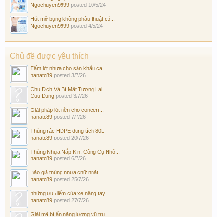
Ngochuyen9999
posted
10/5/24
Hút mỡ bụng không phẫu thuật có...
Ngochuyen9999
posted
4/5/24
Chủ đề được yêu thích
Tấm lót nhựa cho sân khấu ca...
hanatc89
posted
3/7/26
Chu Dịch Và Bí Mật Tương Lai
Cuu Dung
posted
3/7/26
Giải pháp lót nền cho concert...
hanatc89
posted
7/7/26
Thùng rác HDPE dung tích 80L
hanatc89
posted
20/7/26
Thùng Nhựa Nắp Kín: Công Cụ Nhỏ...
hanatc89
posted
6/7/26
Báo giá thùng nhựa chữ nhật...
hanatc89
posted
25/7/26
những ưu điểm của xe nâng tay...
hanatc89
posted
27/7/26
Giải mã bí ẩn năng lượng vũ trụ