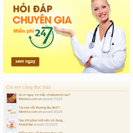
Chị em cùng đọc báo
Ai có nguy cơ mắc cholesterol cao?
Merinco.com.vn
posted
7/1/24
Tại sao vết thương lâu lành?...
Merinco.com.vn
posted
3/1/24
Sau khi phun môi nên sử dụng...
KhanhVan
posted
21/12/23
Miếng dán vết thương thay chỉ...