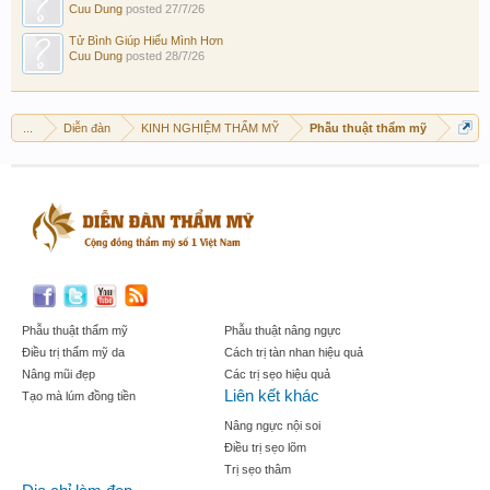
Cuu Dung
posted
27/7/26
Tử Bình Giúp Hiểu Mình Hơn
Cuu Dung
posted
28/7/26
...
Diễn đàn
KINH NGHIỆM THẨM MỸ
Phẫu thuật thẩm mỹ
Phẫu thuật thẩm mỹ
Phẫu thuật nâng ngực
Điều trị thẩm mỹ da
Cách trị tàn nhan hiệu quả
Nâng mũi đẹp
Các trị sẹo hiệu quả
Liên kết khác
Tạo mà lúm đồng tiền
Nâng ngực nội soi
Điều trị sẹo lõm
Trị sẹo thâm