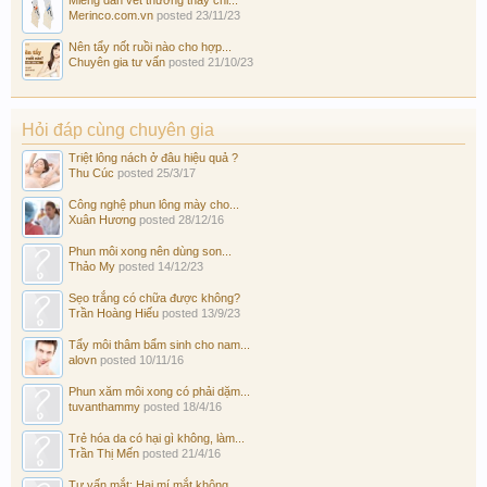
Merinco.com.vn
posted
23/11/23
Nên tẩy nốt ruồi nào cho hợp...
Chuyên gia tư vấn
posted
21/10/23
Hỏi đáp cùng chuyên gia
Triệt lông nách ở đâu hiệu quả ?
Thu Cúc
posted
25/3/17
Công nghệ phun lông mày cho...
Xuân Hương
posted
28/12/16
Phun môi xong nên dùng son...
Thảo My
posted
14/12/23
Sẹo trắng có chữa được không?
Trần Hoàng Hiếu
posted
13/9/23
Tẩy môi thâm bẩm sinh cho nam...
alovn
posted
10/11/16
Phun xăm môi xong có phải dặm...
tuvanthammy
posted
18/4/16
Trẻ hóa da có hại gì không, làm...
Trần Thị Mến
posted
21/4/16
Tư vấn mắt: Hai mí mắt không...