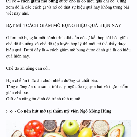
4 cách giảm mỡ bụng
thì có
được cho là có hiêụ quả chỉ có. Cùng
xem đó là các cách gì và nó có thật sự hiệu quả hay không trong bài
viết này nhé.
BẬT MÍ 4 CÁCH GIẢM MỠ BỤNG HIỆU QUẢ HIỆN NAY
Giảm mỡ bụng là một hành trình dài cần có sự kết hợp hài hòa giữa
chế độ ăn uống và chế độ tập luyện hợp lý thì mới có thể thấy được
hiệu quả. Dưới đây là 4 cách giảm mỡ bụng được đánh giá là có hiệu
quả hiện nay.
Chế độ ăn uống cân đối.
Hạn chế ăn thức ăn chứa nhiều đường và chất béo.
Tăng cường ăn rau xanh, trái cây, ngũ cốc nguyên hạt và thực phẩm
giàu chất xơ.
Giữ cân nặng ổn định để tránh tích tụ mỡ.
Có nên hút mỡ tại thẩm mỹ viện Ngô Mộng Hùng
>>>>