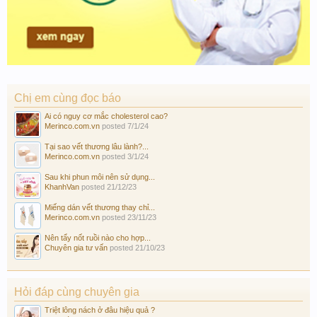
Chị em cùng đọc báo
Ai có nguy cơ mắc cholesterol cao?
Merinco.com.vn
posted
7/1/24
Tại sao vết thương lâu lành?...
Merinco.com.vn
posted
3/1/24
Sau khi phun môi nên sử dụng...
KhanhVan
posted
21/12/23
Miếng dán vết thương thay chỉ...
Merinco.com.vn
posted
23/11/23
Nên tẩy nốt ruồi nào cho hợp...
Chuyên gia tư vấn
posted
21/10/23
Hỏi đáp cùng chuyên gia
Triệt lông nách ở đâu hiệu quả ?