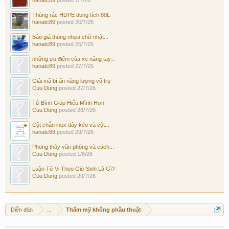
Thùng rác HDPE dung tích 80L
hanatc89
posted
20/7/26
Báo giá thùng nhựa chữ nhật...
hanatc89
posted
25/7/26
những ưu điểm của xe nâng tay...
hanatc89
posted
27/7/26
Giải mã bí ẩn năng lượng vũ trụ
Cuu Dung
posted
27/7/26
Tử Bình Giúp Hiểu Mình Hơn
Cuu Dung
posted
28/7/26
Cột chắn inox dây kéo và cột...
hanatc89
posted
29/7/26
Phong thủy văn phòng và cách...
Cuu Dung
posted
1/8/26
Luận Tử Vi Theo Giờ Sinh Là Gì?
Cuu Dung
posted
29/7/26
Diễn đàn
...
Thẩm mỹ không phẫu thuật