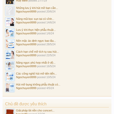
Huệ Minh
posted
27/7/19
Những lưu ý khi hút mỡ bạn cần...
Ngochuyen9999
posted
20/6/24
Nâng mũi bọc sụn tai có vĩnh...
Ngochuyen9999
posted
14/6/24
Lưu ý khi thực hiện phẫu thuật...
Ngochuyen9999
posted
1/6/24
Nên mặc áo định ngực bao lâu...
Ngochuyen9999
posted
28/5/24
Cách hạn chế mỡ tích tụ sau hút...
Ngochuyen9999
posted
22/5/24
Nâng ngực phù hợp nhất ở độ...
Ngochuyen9999
posted
16/5/24
Các công nghệ hút mỡ tiên tiến...
Ngochuyen9999
posted
10/5/24
Hút mỡ bụng không phẫu thuật có...
Ngochuyen9999
posted
4/5/24
Chủ đề được yêu thích
Giải pháp lót nền cho concert...
hanatc89
posted
7/7/26