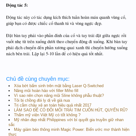
Động tác 5:
Động tác này có tác dụng kích thích tuần hoàn máu quanh vùng cổ,
giúp bạn có được chiếc cổ thanh tú và vòng ngực đẹp.
Đặt bàn tay phải vào phần đỉnh của cổ và tay trái đặt giữa ngực rồi
vuốt nhẹ từ trên xuống dưới theo chuyển động đi xuống. Khi bàn tay
phải dịch chuyển đến phần xương quai xanh thì chuyển hướng xuống
nách bên trái. Lặp lại 5-10 lần để có hiệu quả tốt nhất.
Chủ đề cùng chuyên mục:
Xóa bớt bẩm sinh trên mặt bằng Laser Q-Switched
Nâng mũi hoàn hảo với filler Miho fill
Vì sao nên chọn nâng mũi Sline không phẫu thuật?
Tôi bị chồng đòi ly dị về già nua
Trị cằm chảy xệ an toàn hiệu quả nhất 2017
LÀM SAO ĐỂ CÓ ĐÔI MÔI TRÁI TIM CUỐN HÚT, QUYẾN RŨ?
Thẩm mỹ viện Việt Mỹ có tốt không ?
Mỹ nhân đẹp nhất Philippines với bí quyết gia truyền giữ nhan
sắc
Máy giảm béo thông minh Magic Power: Biến ước mơ thành hiện
thực