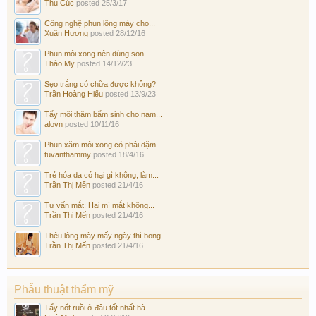
Thu Cúc
posted
25/3/17
Công nghệ phun lông mày cho...
Xuân Hương
posted
28/12/16
Phun môi xong nên dùng son...
Thảo My
posted
14/12/23
Sẹo trắng có chữa được không?
Trần Hoàng Hiếu
posted
13/9/23
Tẩy môi thâm bẩm sinh cho nam...
alovn
posted
10/11/16
Phun xăm môi xong có phải dặm...
tuvanthammy
posted
18/4/16
Trẻ hóa da có hại gì không, làm...
Trần Thị Mến
posted
21/4/16
Tư vấn mắt: Hai mí mắt không...
Trần Thị Mến
posted
21/4/16
Thêu lông mày mấy ngày thì bong...
Trần Thị Mến
posted
21/4/16
Phẫu thuật thẩm mỹ
Tẩy nốt ruồi ở đâu tốt nhất hà...