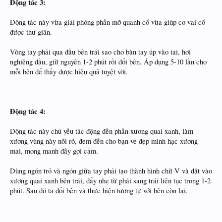
Động tác 3:
Động tác này vừa giải phóng phần mỡ quanh cổ vừa giúp cơ vai cổ
được thư giãn.
Vòng tay phải qua đầu bên trái sao
cho bàn tay úp vào tai, hơi
nghiêng đầu, giữ nguyên 1-2 phút rồi đổi bên. Áp dụng 5-10 lần cho
mỗi bên để thấy được hiệu quả tuyệt vời.
Động tác 4:
Động tác này chủ yếu tác động đến phần xương quai xanh, làm
xương vùng này nổi rõ, đem đến cho bạn vẻ đẹp mình hạc xương
mai, mong manh đầy gợi cảm.
Dùng ngón trỏ và ngón giữa tay phải tạo thành hình chữ V và đặt vào
xương quai xanh bên trái, đẩy nhẹ từ phải sang trái liên tục trong 1-2
phút. Sau đó ta đổi bên và thực hiện tương tự với bên còn lại.