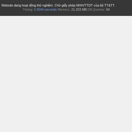
Website đang hoạt động thử nghiệm. Chờ giấy phép MXH/TTDT của bộ TT&TT.
Timing:
0.3044 seconds
Memory:
21.203 MB
DB Queries:
54