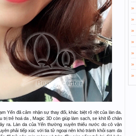
hạm Yến đã cảm nhận sự thay đổi, khác biệt rõ rệt của làn da.
u trị trẻ hoá da , Magic 3D còn giúp làm sạch, se khít lỗ chân
ây ra. Làn da của Yến thường xuyên thiếu nước do cô vận
yên phải tiếp xúc với tia tử ngoại nên khó tránh khỏi sạm da