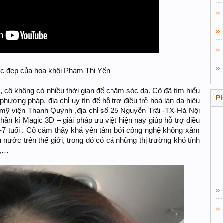
sắc đẹp của hoa khôi Phạm Thị Yến
, cô không có nhiều thời gian để chăm sóc da. Cô đã tìm hiểu
P
hương pháp, địa chỉ uy tín để hỗ trợ điều trẻ hoá làn da hiệu
mỹ viện Thanh Quỳnh ,địa chỉ số 25 Nguyễn Trãi -TX-Hà Nội
 thần kì Magic 3D – giải pháp ưu việt hiện nay giúp hỗ trợ điều
ừ 5-7 tuổi . Cô cảm thấy khá yên tâm bởi công nghệ không xâm
 nước trên thế giới, trong đó có cả những thị trường khó tính
c,…