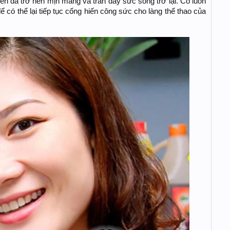
Yến đã trở nên mịn màng và tràn đầy sức sống trở lại. Cô luôn
ể có thể lại tiếp tục cống hiến công sức cho làng thể thao của