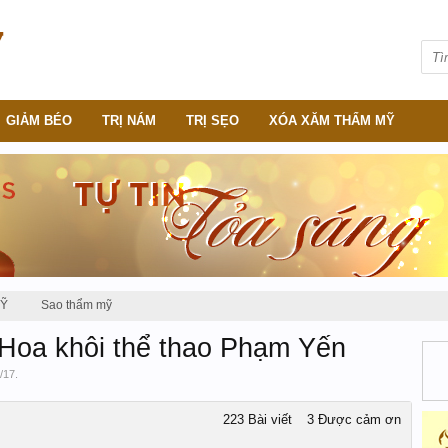
GIẢM BÉO
TRỊ NÁM
TRỊ SẸO
XÓA XĂM THẨM MỸ
MỸ
Sao thẩm mỹ
 Hoa khôi thể thao Phạm Yến
/17
.
223 Bài viết
3 Được cảm ơn