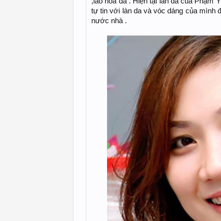
,lão hoá da . Hiện tại làn da của Phạm 
tự tin với làn da và vóc dáng của mình đ
nước nhà .