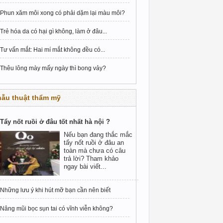
Phun xăm môi xong có phải dặm lại màu môi?
Trẻ hóa da có hại gì không, làm ở đâu...
Tư vấn mắt: Hai mí mắt không đều có...
Thêu lông mày mấy ngày thì bong vảy?
hẫu thuật thẩm mỹ
Tẩy nốt ruồi ở đâu tốt nhất hà nội ?
Nếu bạn đang thắc mắc
tẩy nốt ruồi ở đâu an
toàn mà chưa có câu
trả lời? Tham khảo
ngay bài viết...
Những lưu ý khi hút mỡ bạn cần nên biết
Nâng mũi bọc sụn tai có vĩnh viễn không?