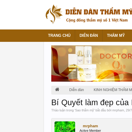
TRANG CHỦ
DIỄN ĐÀN
THẨM MỸ
Diễn đàn
KINH NGHIỆM THẨM 
Bí Quyết làm đẹp của
Thảo luận trong '
Sao thẩm mỹ
' bắt đầu bởi
mrpham
,
29/7
mrpham
Active Member