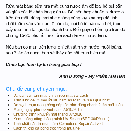
Rửa mặt bằng sữa rửa mặt cùng nước ấm để loại bỏ bụi bẩn
và giúp các lỗ chân lông giãn ra. Bôi hỗn hợp chuẩn bị được ở
trên lên mặt, đồng thời nhẹ nhàng dùng tay xoa bóp để tinh
chất thấm sâu vào các tế bào da, loại bỏ tế bào da chết, thúc
đẩy quá trình tái tạo da nhanh hơn. Để nguyên hỗn hợp trên da
chừng 15-20 phút rồi mới rửa sạch lại với nước lạnh.
Nếu bạn có mụn trên lưng, chỉ cần tắm với nước muối loãng,
sau 3 lần áp dụng, bạn sẽ thấy các nốt mụn biến mất.
Chúc bạn luôn tự tin trong giao tiếp !
Ánh Dương – Mỹ Phẩm Mai Hân
Chủ đề cùng chuyên mục:
Da sần sùi, xỉn màu chỉ vì rửa mặt sai cách
Truy lùng gel trị sẹo lồi lâu năm an toàn và hiệu quả nhất
Da sạch mụn trắng hồng cấp tốc nhờ dùng chanh 2 lần mỗi tuần
Mừng ngày phụ nữ việt nam 20/10/2016
Chương trình khuyến mãi tháng 07/2016
Kem chống nắng thông minh UV Smart (SPF 30/PA+++)
Tinh chất đặc trị mụn cám Comedone Repair Activist
Cách trị khô da bong tróc trong mùa hè