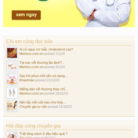
Chị em cùng đọc báo
Ai có nguy cơ mắc cholesterol cao?
Merinco.com.vn
posted
7/1/24
Tại sao vết thương lâu lành?...
Merinco.com.vn
posted
3/1/24
Sau khi phun môi nên sử dụng...
KhanhVan
posted
21/12/23
Miếng dán vết thương thay chỉ...
Merinco.com.vn
posted
23/11/23
Nên tẩy nốt ruồi nào cho hợp...
Chuyên gia tư vấn
posted
21/10/23
Hỏi đáp cùng chuyên gia
Triệt lông nách ở đâu hiệu quả ?
Thu Cúc
posted
25/3/17