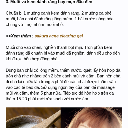
3. Muối và kem đánh răng bay mụn đầu đen
Chuẩn bị 1 muỗng canh kem đánh răng, 2 muỗng cà phê
muối, bàn chải đánh răng lông mềm, 1 bát nước nóng hòa
chung với một nhúm muối nhỏ.
>>Xem thêm :
sakura acne clearing gel
Muối cho vào chén, nghiền thành bột mịn. Trộn phần kem
đánh răng đã chuẩn bị vào muối đã nghiền, đánh đều cho đến
khi được hỗn hợp đồng nhất.
Dùng bàn chải có lông mềm, thấm nước, quết lấy hỗn hợp đã
trộn chà nhẹ nhàng trên 2 bên cánh mũi và cằm. Bạn nên chà
đi chà lại nhiều lần trong 5 phút để các chất được thấm sâu
vào các tế bào da. Sử dụng ngón tay của bạn để massage
mũi và cằm, thêm 5 phút nữa. Tiếp tục để hỗn hợp trên da
thêm 15-20 phút mới rửa sạch với nước ấm.