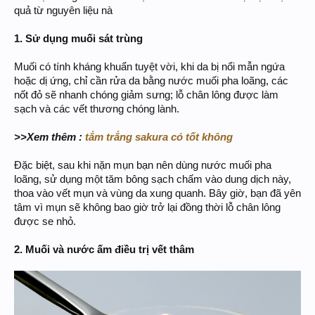
quả từ nguyên liệu nà
1. Sử dụng muối sát trùng
Muối có tính kháng khuẩn tuyệt vời, khi da bị nổi mẫn ngứa
hoặc dị ứng, chỉ cần rửa da bằng nước muối pha loãng, các
nốt đỏ sẽ nhanh chóng giảm sưng; lỗ chân lông được làm
sạch và các vết thương chóng lành.
>>Xem thêm :
tắm trắng sakura có tốt không
Đặc biệt, sau khi nặn mụn bạn nên dùng nước muối pha
loãng, sử dụng một tăm bông sạch chấm vào dung dịch này,
thoa vào vết mụn và vùng da xung quanh. Bây giờ, bạn đã yên
tâm vì mụn sẽ không bao giờ trở lại đồng thời lỗ chân lông
được se nhỏ.
2. Muối và nước ấm điều trị vết thâm