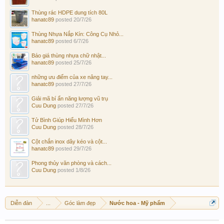
Thùng rác HDPE dung tích 80L
hanatc89
posted
20/7/26
Thùng Nhựa Nắp Kín: Công Cụ Nhỏ...
hanatc89
posted
6/7/26
Báo giá thùng nhựa chữ nhật...
hanatc89
posted
25/7/26
những ưu điểm của xe nâng tay...
hanatc89
posted
27/7/26
Giải mã bí ẩn năng lượng vũ trụ
Cuu Dung
posted
27/7/26
Tử Bình Giúp Hiểu Mình Hơn
Cuu Dung
posted
28/7/26
Cột chắn inox dây kéo và cột...
hanatc89
posted
29/7/26
Phong thủy văn phòng và cách...
Cuu Dung
posted
1/8/26
Diễn đàn
...
Góc làm đẹp
Nước hoa - Mỹ phẩm