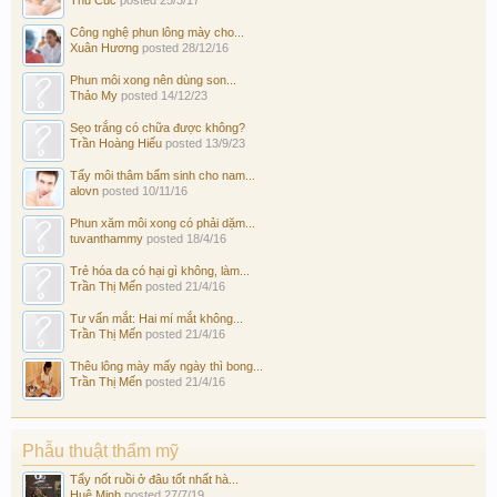
Công nghệ phun lông mày cho...
Xuân Hương
posted
28/12/16
Phun môi xong nên dùng son...
Thảo My
posted
14/12/23
Sẹo trắng có chữa được không?
Trần Hoàng Hiếu
posted
13/9/23
Tẩy môi thâm bẩm sinh cho nam...
alovn
posted
10/11/16
Phun xăm môi xong có phải dặm...
tuvanthammy
posted
18/4/16
Trẻ hóa da có hại gì không, làm...
Trần Thị Mến
posted
21/4/16
Tư vấn mắt: Hai mí mắt không...
Trần Thị Mến
posted
21/4/16
Thêu lông mày mấy ngày thì bong...
Trần Thị Mến
posted
21/4/16
Phẫu thuật thẩm mỹ
Tẩy nốt ruồi ở đâu tốt nhất hà...
Huệ Minh
posted
27/7/19