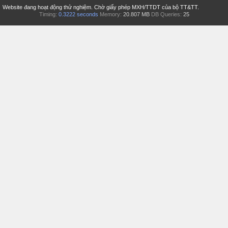
Website đang hoạt động thử nghiệm. Chờ giấy phép MXH/TTDT của bộ TT&TT.
Timing:
0.3222 seconds
Memory:
20.807 MB
DB Queries:
25