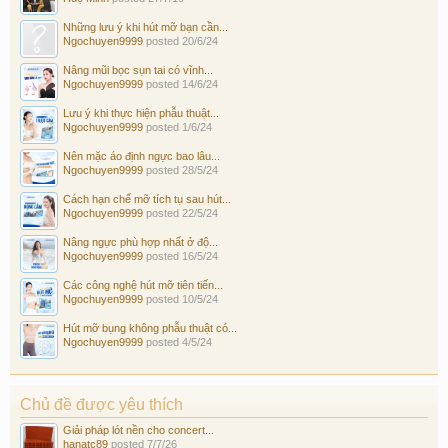
Những lưu ý khi hút mỡ bạn cần...
Ngochuyen9999
posted
20/6/24
Nâng mũi bọc sụn tai có vĩnh...
Ngochuyen9999
posted
14/6/24
Lưu ý khi thực hiện phẫu thuật...
Ngochuyen9999
posted
1/6/24
Nên mặc áo định ngực bao lâu...
Ngochuyen9999
posted
28/5/24
Cách hạn chế mỡ tích tụ sau hút...
Ngochuyen9999
posted
22/5/24
Nâng ngực phù hợp nhất ở độ...
Ngochuyen9999
posted
16/5/24
Các công nghệ hút mỡ tiên tiến...
Ngochuyen9999
posted
10/5/24
Hút mỡ bụng không phẫu thuật có...
Ngochuyen9999
posted
4/5/24
Chủ đề được yêu thích
Giải pháp lót nền cho concert...
hanatc89
posted
7/7/26