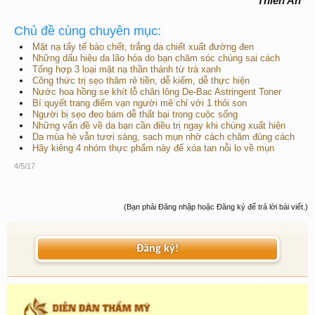
Thiên An
Chủ đề cùng chuyên mục:
Mặt nạ tẩy tế bào chết, trắng da chiết xuất đường đen
Những dấu hiệu da lão hóa do bạn chăm sóc chúng sai cách
Tổng hợp 3 loại mặt nạ thần thánh từ trà xanh
Công thức trị sẹo thâm rẻ tiền, dễ kiếm, dễ thực hiện
Nước hoa hồng se khít lỗ chân lông De-Bac Astringent Toner
Bí quyết trang điểm vạn người mê chỉ với 1 thỏi son
Người bị sẹo đeo bám dễ thất bại trong cuộc sống
Những vấn đề về da bạn cần điều trị ngay khi chúng xuất hiện
Da mùa hè vẫn tươi sáng, sạch mụn nhờ cách chăm đúng cách
Hãy kiêng 4 nhóm thực phẩm này để xóa tan nỗi lo về mụn
4/5/17
(Bạn phải Đăng nhập hoặc Đăng ký để trả lời bài viết.)
Đăng ký!