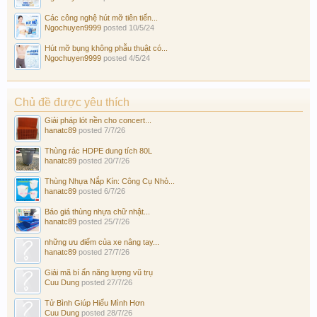
Các công nghệ hút mỡ tiên tiến...
Ngochuyen9999
posted
10/5/24
Hút mỡ bụng không phẫu thuật có...
Ngochuyen9999
posted
4/5/24
Chủ đề được yêu thích
Giải pháp lót nền cho concert...
hanatc89
posted
7/7/26
Thùng rác HDPE dung tích 80L
hanatc89
posted
20/7/26
Thùng Nhựa Nắp Kín: Công Cụ Nhỏ...
hanatc89
posted
6/7/26
Báo giá thùng nhựa chữ nhật...
hanatc89
posted
25/7/26
những ưu điểm của xe nâng tay...
hanatc89
posted
27/7/26
Giải mã bí ẩn năng lượng vũ trụ
Cuu Dung
posted
27/7/26
Tử Bình Giúp Hiểu Mình Hơn
Cuu Dung
posted
28/7/26