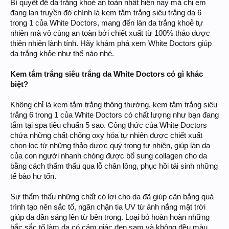
Bí quyết để da trắng khoẻ an toàn nhất hiện nay mà chị em
đang lan truyền đó chính là kem tắm trắng siêu trắng da 6
trong 1 của White Doctors, mang đến làn da trắng khoẻ tự
nhiên mà vô cùng an toàn bởi chiết xuất từ 100% thảo dược
thiên nhiên lành tính. Hãy khám phá xem White Doctors giúp
da trắng khỏe như thế nào nhé.
Kem tắm trắng siêu trắng da White Doctors có gì khác
biệt?
Không chỉ là kem tắm trắng thông thường, kem tắm trắng siêu
trắng 6 trong 1 của White Doctors có chất lượng như bạn đang
tắm tại spa tiêu chuẩn 5 sao. Công thức của White Doctors
chứa những chất chống oxy hóa tự nhiên được chiết xuất
chọn lọc từ những thảo dược quý trong tự nhiên, giúp làn da
của con người nhanh chóng được bổ sung collagen cho da
bằng cách thẩm thấu qua lỗ chân lông, phục hồi tái sinh những
tế bào hư tổn.
Sự thẩm thấu những chất có lợi cho da đã giúp cân bằng quá
trình tạo nên sắc tố, ngăn chặn tia UV từ ánh nắng mặt trời
giúp da dần sáng lên từ bên trong. Loại bỏ hoàn hoàn những
hắc sắc tố làm da có cảm giác đen sạm và không đều màu.