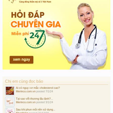
Chị em cùng đọc báo
Ai có nguy cơ mắc cholesterol cao?
Merinco.com.vn
posted
7/1/24
Tại sao vết thương lâu lành?...
Merinco.com.vn
posted
3/1/24
Sau khi phun môi nên sử dụng...
KhanhVan
posted
21/12/23