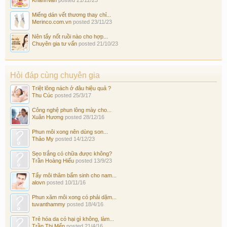
Miếng dán vết thương thay chỉ...
Merinco.com.vn
posted
23/11/23
Nên tẩy nốt ruồi nào cho hợp...
Chuyên gia tư vấn
posted
21/10/23
Hỏi đáp cùng chuyên gia
Triệt lông nách ở đâu hiệu quả ?
Thu Cúc
posted
25/3/17
Công nghệ phun lông mày cho...
Xuân Hương
posted
28/12/16
Phun môi xong nên dùng son...
Thảo My
posted
14/12/23
Sẹo trắng có chữa được không?
Trần Hoàng Hiếu
posted
13/9/23
Tẩy môi thâm bẩm sinh cho nam...
alovn
posted
10/11/16
Phun xăm môi xong có phải dặm...
tuvanthammy
posted
18/4/16
Trẻ hóa da có hại gì không, làm...
Trần Thị Mến
posted
21/4/16