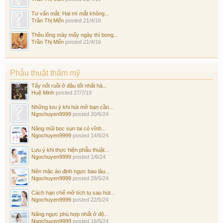
Tư vấn mắt: Hai mí mắt không...
Trần Thị Mến
posted
21/4/16
Thêu lông mày mấy ngày thì bong...
Trần Thị Mến
posted
21/4/16
Phẫu thuật thẩm mỹ
Tẩy nốt ruồi ở đâu tốt nhất hà...
Huệ Minh
posted
27/7/19
Những lưu ý khi hút mỡ bạn cần...
Ngochuyen9999
posted
20/6/24
Nâng mũi bọc sụn tai có vĩnh...
Ngochuyen9999
posted
14/6/24
Lưu ý khi thực hiện phẫu thuật...
Ngochuyen9999
posted
1/6/24
Nên mặc áo định ngực bao lâu...
Ngochuyen9999
posted
28/5/24
Cách hạn chế mỡ tích tụ sau hút...
Ngochuyen9999
posted
22/5/24
Nâng ngực phù hợp nhất ở độ...
Ngochuyen9999
posted
16/5/24