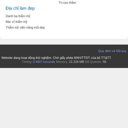
Trị sẹo thâm
Địa chỉ làm đẹp
Danh bạ thẩm mỹ
Bác sĩ thẩm mỹ
Thẩm mỹ viện nâng mũi đẹp
Quy định và Nội quy
Website đang hoạt động thử nghiệm. Chờ giấy phép MXH/TTDT của bộ TT&TT.
Timing:
0.4007 seconds
Memory:
21.226 MB
DB Queries:
56