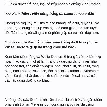
Giúp da được trẻ hoá, loại bỏ nếp nhăn và chống kích ứng da.
>>> Xem thêm : viên uống trắng da sakura mua ở đâu
Không những vậy mùi thơm nhẹ nhàng, dễ chịu, quyến rũ và
sang trọng cũng sẽ giúp cho bạn có cảm giác thư giãn tuyệt
đối. Tâm trạng tốt cũng là một phần giúp da trở nên đẹp hơn.
Chính xác thì Kem tắm trắng siêu trắng da 6 trong 1 của
White Doctors giúp da trắng khỏe thế nào?
Kem tắm siêu trắng da White Doctors 6 trong 1 có sự kết hợp
hoàn hảo các tinh chất làm trắng và dưỡng da tự nhiên như
bột ngọc trai, tinh chất collagen, nhau thai cừu, dầu oliu, rong
biển, bùn khoáng, sữa non, tảospirulina, vitamin C, vitamin E
và nhiều tinh chất được chiết xuất từ một số loại hạt và trái
cây tác dụng dưỡng da khác.
Những hắc sắc tố sản sinh trên da dần bị bài trừ và ngăn chặn
phát sinh trở lại. Melanin ít thì đồng nghĩa với làn da trắng