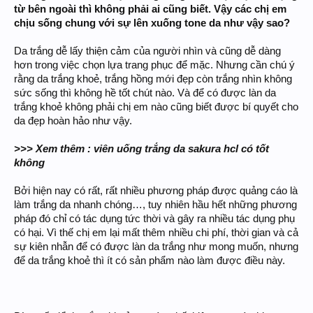
từ bên ngoài thì không phải ai cũng biết. Vậy các chị em
chịu sống chung với sự lên xuống tone da như vậy sao?
Da trắng dễ lấy thiện cảm của người nhìn và cũng dễ dàng
hơn trong việc chọn lựa trang phục để mặc. Nhưng cần chú ý
rằng da trắng khoẻ, trắng hồng mới đẹp còn trắng nhìn không
sức sống thì không hề tốt chút nào. Và để có được làn da
trắng khoẻ không phải chị em nào cũng biết được bí quyết cho
da đẹp hoàn hảo như vậy.
>>> Xem thêm : viên uống trắng da sakura hcl có tốt
không
Bởi hiện nay có rất, rất nhiều phương pháp được quảng cáo là
làm trắng da nhanh chóng…, tuy nhiên hầu hết những phương
pháp đó chỉ có tác dụng tức thời và gây ra nhiều tác dụng phụ
có hại. Vì thế chị em lại mất thêm nhiều chi phí, thời gian và cả
sự kiên nhẫn để có được làn da trắng như mong muốn, nhưng
để da trắng khoẻ thì ít có sản phẩm nào làm được điều này.