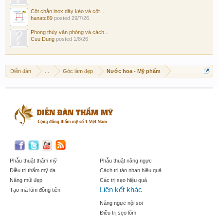
Cột chắn inox dây kéo và cột...
hanatc89
posted
29/7/26
Phong thủy văn phòng và cách...
Cuu Dung
posted
1/8/26
Diễn đàn
...
Góc làm đẹp
Nước hoa - Mỹ phẩm
Phẫu thuật thẩm mỹ
Phẫu thuật nâng ngực
Điều trị thẩm mỹ da
Cách trị tàn nhan hiệu quả
Nâng mũi đẹp
Các trị sẹo hiệu quả
Liên kết khác
Tạo mà lúm đồng tiền
Nâng ngực nội soi
Điều trị sẹo lõm