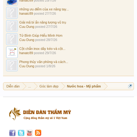
hanatc89
posted
25/7/26
những ưu điểm của xe nâng tay...
hanatc89
posted
27/7/26
Giải mã bí ẩn năng lượng vũ trụ
Cuu Dung
posted
27/7/26
Tử Bình Giúp Hiểu Mình Hơn
Cuu Dung
posted
28/7/26
Cột chắn inox dây kéo và cột...
hanatc89
posted
29/7/26
Phong thủy văn phòng và cách...
Cuu Dung
posted
1/8/26
Diễn đàn
...
Góc làm đẹp
Nước hoa - Mỹ phẩm