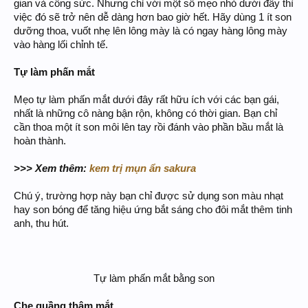
gian và công sức. Nhưng chỉ với một số mẹo nhỏ dưới đây thì
việc đó sẽ trở nên dễ dàng hơn bao giờ hết. Hãy dùng 1 ít son
dưỡng thoa, vuốt nhẹ lên lông mày là có ngay hàng lông mày
vào hàng lối chỉnh tế.
Tự làm phấn mắt
Mẹo tự làm phấn mắt dưới đây rất hữu ích với các bạn gái,
nhất là những cô nàng bận rộn, không có thời gian. Bạn chỉ
cần thoa một ít son môi lên tay rồi đánh vào phần bầu mắt là
hoàn thành.
>>> Xem thêm:
kem trị mụn ẩn sakura
Chú ý, trường hợp này bạn chỉ được sử dụng son màu nhạt
hay son bóng để tăng hiệu ứng bắt sáng cho đôi mắt thêm tinh
anh, thu hút.
Tự làm phấn mắt bằng son​
Che quầng thâm mắt