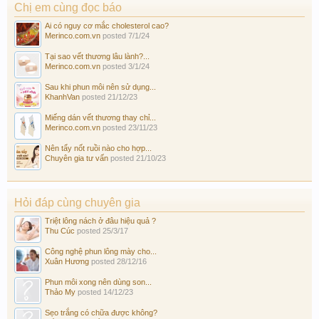
Chị em cùng đọc báo
Ai có nguy cơ mắc cholesterol cao?
Merinco.com.vn
posted
7/1/24
Tại sao vết thương lâu lành?...
Merinco.com.vn
posted
3/1/24
Sau khi phun môi nên sử dụng...
KhanhVan
posted
21/12/23
Miếng dán vết thương thay chỉ...
Merinco.com.vn
posted
23/11/23
Nên tẩy nốt ruồi nào cho hợp...
Chuyên gia tư vấn
posted
21/10/23
Hỏi đáp cùng chuyên gia
Triệt lông nách ở đâu hiệu quả ?
Thu Cúc
posted
25/3/17
Công nghệ phun lông mày cho...
Xuân Hương
posted
28/12/16
Phun môi xong nên dùng son...
Thảo My
posted
14/12/23
Sẹo trắng có chữa được không?