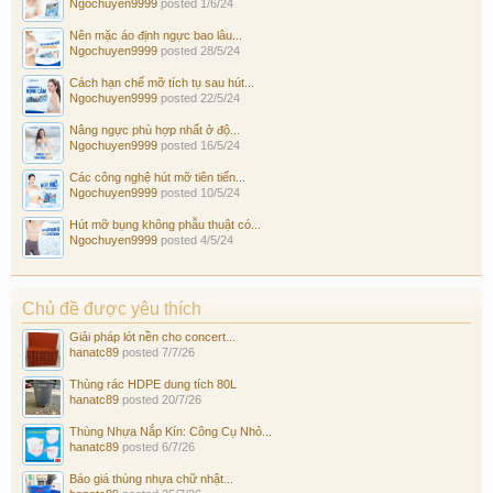
Ngochuyen9999
posted
1/6/24
Nên mặc áo định ngực bao lâu...
Ngochuyen9999
posted
28/5/24
Cách hạn chế mỡ tích tụ sau hút...
Ngochuyen9999
posted
22/5/24
Nâng ngực phù hợp nhất ở độ...
Ngochuyen9999
posted
16/5/24
Các công nghệ hút mỡ tiên tiến...
Ngochuyen9999
posted
10/5/24
Hút mỡ bụng không phẫu thuật có...
Ngochuyen9999
posted
4/5/24
Chủ đề được yêu thích
Giải pháp lót nền cho concert...
hanatc89
posted
7/7/26
Thùng rác HDPE dung tích 80L
hanatc89
posted
20/7/26
Thùng Nhựa Nắp Kín: Công Cụ Nhỏ...
hanatc89
posted
6/7/26
Báo giá thùng nhựa chữ nhật...