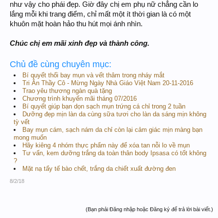
như vậy cho phái đẹp. Giờ đây chị em phụ nữ chẳng cần lo
lắng mỗi khi trang điểm, chỉ mất một ít thời gian là có một
khuôn mặt hoàn hảo thu hút mọi ánh nhìn.
Chúc chị em mãi xinh đẹp và thành công.
Chủ đề cùng chuyên mục:
Bí quyết thổi bay mụn và vết thâm trong nháy mắt
Tri Ân Thầy Cô - Mừng Ngày Nhà Giáo Việt Nam 20-11-2016
Trao yêu thương ngàn quà tặng
Chương trình khuyến mãi tháng 07/2016
Bí quyết giúp bạn dọn sạch mụn trứng cá chỉ trong 2 tuần
Dưỡng đẹp mịn làn da cùng sữa tươi cho làn da sáng mịn không
tỳ vết
Bay mụn cám, sạch nám da chỉ còn lại cảm giác mịn màng bạn
mong muốn
Hãy kiêng 4 nhóm thực phẩm này để xóa tan nỗi lo về mụn
Tư vấn, kem dưỡng trắng da toàn thân body Ipsasa có tốt không
?
Mặt nạ tẩy tế bào chết, trắng da chiết xuất đường đen
8/2/18
(Bạn phải Đăng nhập hoặc Đăng ký để trả lời bài viết.)