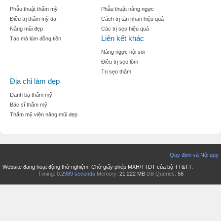
Phẫu thuật thẩm mỹ
Phẫu thuật nâng ngực
Điều trị thẩm mỹ da
Cách trị tàn nhan hiệu quả
Nâng mũi đẹp
Các trị sẹo hiệu quả
Liên kết khác
Tạo mà lúm đồng tiền
Nâng ngực nội soi
Điều trị sẹo lõm
Trị sẹo thâm
Địa chỉ làm đẹp
Danh bạ thẩm mỹ
Bác sĩ thẩm mỹ
Thẩm mỹ viện nâng mũi đẹp
Quy định và Nội quy
Website đang hoạt động thử nghiệm. Chờ giấy phép MXH/TTDT của bộ TT&TT.
Timing:
0.2989 seconds
Memory:
21.222 MB
DB Queries:
56