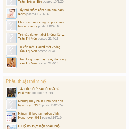
Trần Hoàng Hiếu
posted
13/9/23
Tẩy môi thâm bẩm sinh cho nam...
alovn
posted
10/11/16
Phun xăm môi xong có phải dặm...
tuvanthammy
posted
18/4/16
Trẻ hóa da có hại gì không, làm...
Trần Thị Mến
posted
21/4/16
Tư vấn mắt: Hai mí mắt không...
Trần Thị Mến
posted
21/4/16
Thêu lông mày mấy ngày thì bong...
Trần Thị Mến
posted
21/4/16
Phẫu thuật thẩm mỹ
Tẩy nốt ruồi ở đâu tốt nhất hà...
Huệ Minh
posted
27/7/19
Những lưu ý khi hút mỡ bạn cần...
Ngochuyen9999
posted
20/6/24
Nâng mũi bọc sụn tai có vĩnh...
Ngochuyen9999
posted
14/6/24
Lưu ý khi thực hiện phẫu thuật...