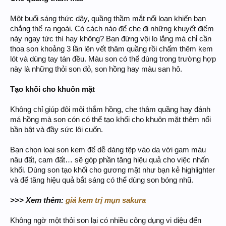
Một buổi sáng thức dậy, quầng thầm mắt nổi loạn khiến bạn
chẳng thể ra ngoài. Có cách nào để che đi những khuyết điểm
này ngay tức thì hay không? Bạn đừng vội lo lắng mà chỉ cần
thoa son khoảng 3 lần lên vết thâm quầng rồi chấm thêm kem
lót và dùng tay tán đều. Màu son có thể dùng trong trường hợp
này là những thỏi son đỏ, son hồng hay màu san hô.
Tạo khối cho khuôn mặt
Không chỉ giúp đôi môi thắm hồng, che thâm quầng hay đánh
má hồng mà son cón có thể tạo khối cho khuôn mặt thêm nổi
bần bật và đầy sức lôi cuốn.
Bạn chọn loại son kem để dễ dàng tệp vào da với gam màu
nâu đất, cam đất… sẽ góp phần tăng hiệu quả cho việc nhấn
khối. Dùng son tạo khối cho gương mặt như bạn kẻ highlighter
và để tăng hiệu quả bắt sáng có thể dùng son bóng nhũ.
>>> Xem thêm:
giá kem trị mụn sakura
Không ngờ một thỏi son lại có nhiều công dụng vi diệu đến