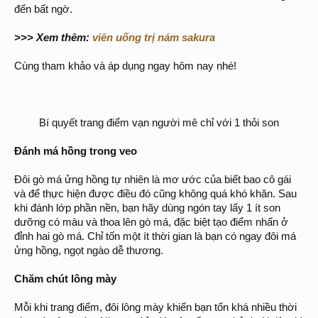
đến bất ngờ.
>>> Xem thêm:
viên uống trị nám sakura
Cùng tham khảo và áp dụng ngay hôm nay nhé!
Bí quyết trang điểm vạn người mê chỉ với 1 thỏi son​
Đánh má hồng trong veo
Đôi gò má ửng hồng tự nhiên là mơ ước của biết bao cô gái
và để thực hiện được điều đó cũng không quá khó khăn. Sau
khi đánh lớp phần nền, bạn hãy dùng ngón tay lấy 1 ít son
dưỡng có màu và thoa lên gò má, đặc biệt tạo điểm nhấn ở
đỉnh hai gò má. Chỉ tốn một ít thời gian là bạn có ngay đôi má
ửng hồng, ngọt ngào dễ thương.
Chăm chút lông mày
Mỗi khi trang điểm, đôi lông mày khiến bạn tốn khá nhiều thời