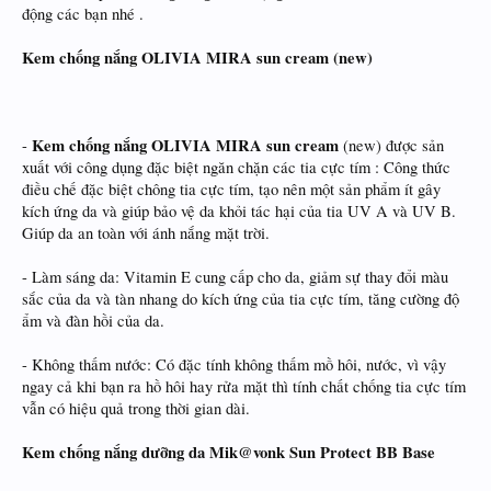
động các bạn nhé .
Kem chống nắng OLIVIA MIRA sun cream (new)
Kem chống nắng OLIVIA MIRA sun cream
-
(new) được sản
xuất với công dụng đặc biệt ngăn chặn các tia cực tím : Công thức
điều chế đặc biệt chông tia cực tím, tạo nên một sản phẩm ít gây
kích ứng da và giúp bảo vệ da khỏi tác hại của tia UV A và UV B.
Giúp da an toàn với ánh nắng mặt trời.
- Làm sáng da: Vitamin E cung cấp cho da, giảm sự thay đổi màu
sắc của da và tàn nhang do kích ứng của tia cực tím, tăng cường độ
ẩm và đàn hồi của da.
- Không thấm nước: Có đặc tính không thấm mồ hôi, nước, vì vậy
ngay cả khi bạn ra hồ hôi hay rửa mặt thì tính chất chống tia cực tím
vẫn có hiệu quả trong thời gian dài.
Kem chống nắng dưỡng da Mik@vonk Sun Protect BB Base