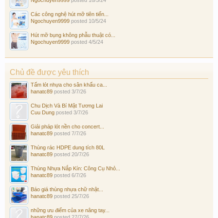
Các công nghệ hút mỡ tiên tiến...
Ngochuyen9999
posted
10/5/24
Hút mỡ bụng không phẫu thuật có...
Ngochuyen9999
posted
4/5/24
Chủ đề được yêu thích
Tấm lót nhựa cho sân khấu ca...
hanatc89
posted
3/7/26
Chu Dịch Và Bí Mật Tương Lai
Cuu Dung
posted
3/7/26
Giải pháp lót nền cho concert...
hanatc89
posted
7/7/26
Thùng rác HDPE dung tích 80L
hanatc89
posted
20/7/26
Thùng Nhựa Nắp Kín: Công Cụ Nhỏ...
hanatc89
posted
6/7/26
Báo giá thùng nhựa chữ nhật...
hanatc89
posted
25/7/26
những ưu điểm của xe nâng tay...
hanatc89
posted
27/7/26