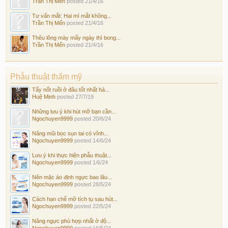
Trần Thị Mến
posted
21/4/16
Tư vấn mắt: Hai mí mắt không...
Trần Thị Mến
posted
21/4/16
Thêu lông mày mấy ngày thì bong...
Trần Thị Mến
posted
21/4/16
Phẫu thuật thẩm mỹ
Tẩy nốt ruồi ở đâu tốt nhất hà...
Huệ Minh
posted
27/7/19
Những lưu ý khi hút mỡ bạn cần...
Ngochuyen9999
posted
20/6/24
Nâng mũi bọc sụn tai có vĩnh...
Ngochuyen9999
posted
14/6/24
Lưu ý khi thực hiện phẫu thuật...
Ngochuyen9999
posted
1/6/24
Nên mặc áo định ngực bao lâu...
Ngochuyen9999
posted
28/5/24
Cách hạn chế mỡ tích tụ sau hút...
Ngochuyen9999
posted
22/5/24
Nâng ngực phù hợp nhất ở độ...
Ngochuyen9999
posted
16/5/24