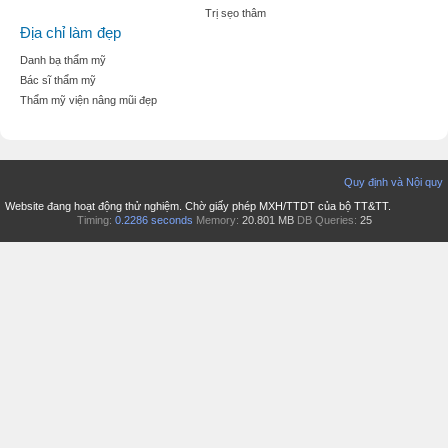
Trị sẹo thâm
Địa chỉ làm đẹp
Danh bạ thẩm mỹ
Bác sĩ thẩm mỹ
Thẩm mỹ viện nâng mũi đẹp
Quy định và Nội quy
Website đang hoạt động thử nghiệm. Chờ giấy phép MXH/TTDT của bộ TT&TT.
Timing:
0.2286 seconds
Memory:
20.801 MB
DB Queries:
25