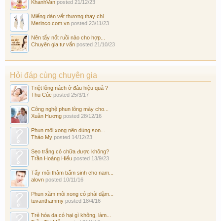
KhanhVan
posted
21/12/23
Miếng dán vết thương thay chỉ...
Merinco.com.vn
posted
23/11/23
Nên tẩy nốt ruồi nào cho hợp...
Chuyên gia tư vấn
posted
21/10/23
Hỏi đáp cùng chuyên gia
Triệt lông nách ở đâu hiệu quả ?
Thu Cúc
posted
25/3/17
Công nghệ phun lông mày cho...
Xuân Hương
posted
28/12/16
Phun môi xong nên dùng son...
Thảo My
posted
14/12/23
Sẹo trắng có chữa được không?
Trần Hoàng Hiếu
posted
13/9/23
Tẩy môi thâm bẩm sinh cho nam...
alovn
posted
10/11/16
Phun xăm môi xong có phải dặm...
tuvanthammy
posted
18/4/16
Trẻ hóa da có hại gì không, làm...