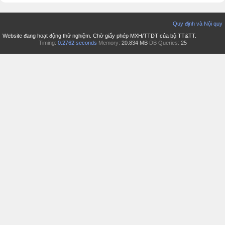
Quy định và Nội quy
Website đang hoạt động thử nghiệm. Chờ giấy phép MXH/TTDT của bộ TT&TT.
Timing:
0.2762 seconds
Memory:
20.834 MB
DB Queries:
25