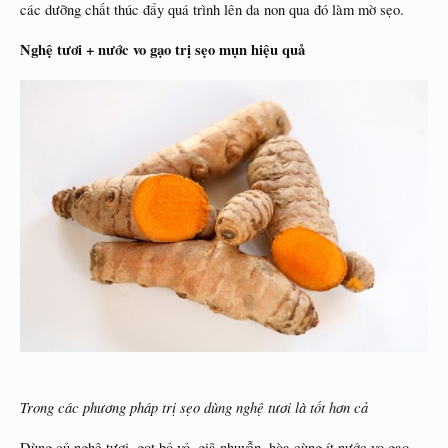
các dưỡng chất thúc đẩy quá trình lên da non qua đó làm mờ sẹo.
Nghệ tươi + nước vo gạo trị sẹo mụn hiệu quả
Trong các phương pháp trị sẹo dùng nghệ tươi là tốt hơn cả
Dùng củ nghệ tươi, gọt bỏ vỏ, giã nhuyễn, hòa cùng ít nước vo gạo