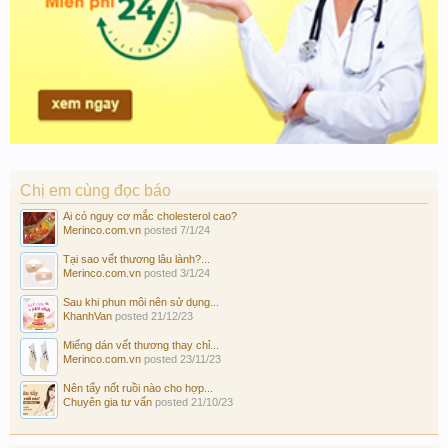
Chị em cùng đọc báo
Ai có nguy cơ mắc cholesterol cao?
Merinco.com.vn
posted
7/1/24
Tại sao vết thương lâu lành?...
Merinco.com.vn
posted
3/1/24
Sau khi phun môi nên sử dụng...
KhanhVan
posted
21/12/23
Miếng dán vết thương thay chỉ...
Merinco.com.vn
posted
23/11/23
Nên tẩy nốt ruồi nào cho hợp...
Chuyên gia tư vấn
posted
21/10/23