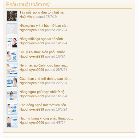
Phẫu thuật thẩm mỹ
Tẩy nốt ruồi ở đâu tốt nhất hà...
Huệ Minh
posted
27/7/19
Những lưu ý khi hút mỡ bạn cần...
Ngochuyen9999
posted
20/6/24
Nâng mũi bọc sụn tai có vĩnh...
Ngochuyen9999
posted
14/6/24
Lưu ý khi thực hiện phẫu thuật...
Ngochuyen9999
posted
1/6/24
Nên mặc áo định ngực bao lâu...
Ngochuyen9999
posted
28/5/24
Cách hạn chế mỡ tích tụ sau hút...
Ngochuyen9999
posted
22/5/24
Nâng ngực phù hợp nhất ở độ...
Ngochuyen9999
posted
16/5/24
Các công nghệ hút mỡ tiên tiến...
Ngochuyen9999
posted
10/5/24
Hút mỡ bụng không phẫu thuật có...
Ngochuyen9999
posted
4/5/24