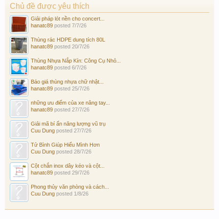
Chủ đề được yêu thích
Giải pháp lót nền cho concert...
hanatc89
posted
7/7/26
Thùng rác HDPE dung tích 80L
hanatc89
posted
20/7/26
Thùng Nhựa Nắp Kín: Công Cụ Nhỏ...
hanatc89
posted
6/7/26
Báo giá thùng nhựa chữ nhật...
hanatc89
posted
25/7/26
những ưu điểm của xe nâng tay...
hanatc89
posted
27/7/26
Giải mã bí ẩn năng lượng vũ trụ
Cuu Dung
posted
27/7/26
Tử Bình Giúp Hiểu Mình Hơn
Cuu Dung
posted
28/7/26
Cột chắn inox dây kéo và cột...
hanatc89
posted
29/7/26
Phong thủy văn phòng và cách...
Cuu Dung
posted
1/8/26