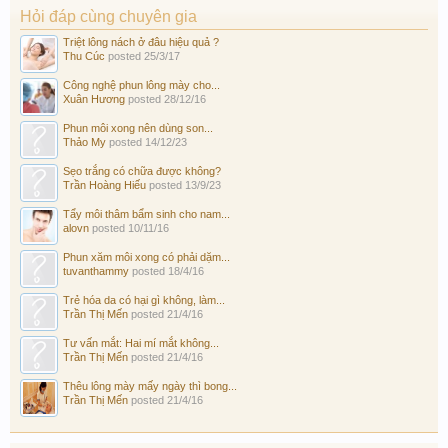
Hỏi đáp cùng chuyên gia
Triệt lông nách ở đâu hiệu quả ?
Thu Cúc
posted
25/3/17
Công nghệ phun lông mày cho...
Xuân Hương
posted
28/12/16
Phun môi xong nên dùng son...
Thảo My
posted
14/12/23
Sẹo trắng có chữa được không?
Trần Hoàng Hiếu
posted
13/9/23
Tẩy môi thâm bẩm sinh cho nam...
alovn
posted
10/11/16
Phun xăm môi xong có phải dặm...
tuvanthammy
posted
18/4/16
Trẻ hóa da có hại gì không, làm...
Trần Thị Mến
posted
21/4/16
Tư vấn mắt: Hai mí mắt không...
Trần Thị Mến
posted
21/4/16
Thêu lông mày mấy ngày thì bong...
Trần Thị Mến
posted
21/4/16