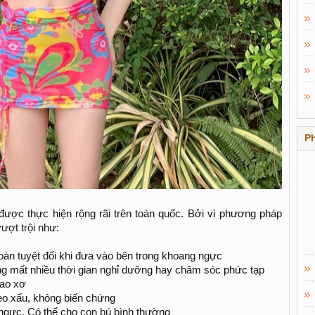
P
được thực hiện rộng rãi trên toàn quốc. Bởi vì phương pháp
ợt trội như:
oàn tuyệt đối khi đưa vào bên trong khoang ngực
ng mất nhiều thời gian nghỉ dưỡng hay chăm sóc phức tạp
bao xơ
sẹo xấu, không biến chứng
ngực. Có thể cho con bú bình thường