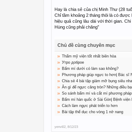
Hay là chia sẻ của chị Minh Thư (28 tuổ
Chỉ tầm khoảng 2 tháng thôi là có được 
hiệu quả cũng lâu dài với thời gian. 
Hùng cũng phải chăng”
Chủ đề cùng chuyên mục
Thẩm mỹ viện tốt nhất biên hòa
Утро доброе
Bấm mí dưới có làm sao không?
Phương pháp giúp ngực to hơn| Bác sĩ
Chia sẻ 4 bài tập giảm mỡ bụng siêu nh
Ăn gì để ngực căng tròn? Những điều bạ
So sánh bấm mí và cắt mí phương pháp
Bấm mí hàn quốc ở Sài Gòn| Bệnh viện
Cách làm ngực phát triển to hơn
Bài tập thể dục cho vòng 1 nở nang
yenvi02
,
8/12/23