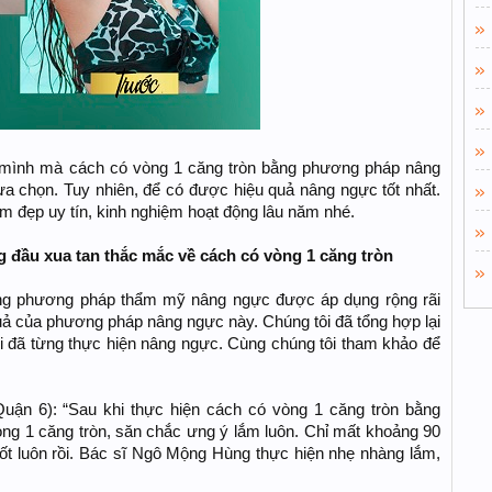
 mình mà cách có vòng 1 căng tròn bằng phương pháp nâng
ựa chọn. Tuy nhiên, để có được hiệu quả nâng ngực tốt nhất.
m đẹp uy tín, kinh nghiệm hoạt động lâu năm nhé.
ng đầu xua tan thắc mắc về cách có vòng 1 căng tròn
ằng phương pháp thẩm mỹ nâng ngực được áp dụng rộng rãi
quả của phương pháp nâng ngực này. Chúng tôi đã tổng hợp lại
 đã từng thực hiện nâng ngực. Cùng chúng tôi tham khảo để
Quận 6): “Sau khi thực hiện cách có vòng 1 căng tròn bằng
g 1 căng tròn, săn chắc ưng ý lắm luôn. Chỉ mất khoảng 90
tốt luôn rồi. Bác sĩ Ngô Mộng Hùng thực hiện nhẹ nhàng lắm,