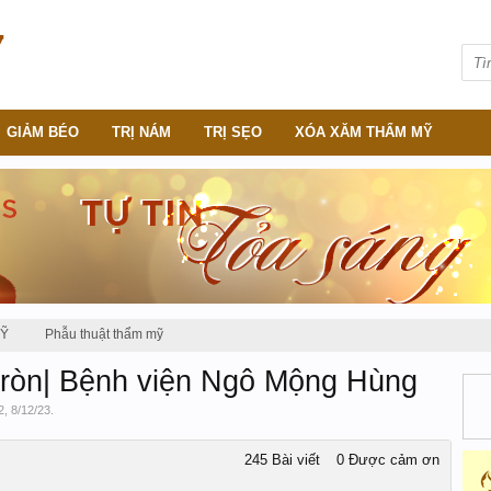
GIẢM BÉO
TRỊ NÁM
TRỊ SẸO
XÓA XĂM THẨM MỸ
MỸ
Phẫu thuật thẩm mỹ
tròn| Bệnh viện Ngô Mộng Hùng
2
,
8/12/23
.
245 Bài viết
0 Được cảm ơn