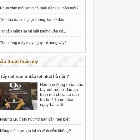
Phun xăm môi xong có phải dặm lại màu môi?
Trẻ hóa da có hại gì không, làm ở đâu...
Tư vấn mắt: Hai mí mắt không đều có...
Thêu lông mày mấy ngày thì bong vảy?
hẫu thuật thẩm mỹ
Tẩy nốt ruồi ở đâu tốt nhất hà nội ?
Nếu bạn đang thắc mắc
tẩy nốt ruồi ở đâu an
toàn mà chưa có câu
trả lời? Tham khảo
ngay bài viết...
Những lưu ý khi hút mỡ bạn cần nên biết
Nâng mũi bọc sụn tai có vĩnh viễn không?