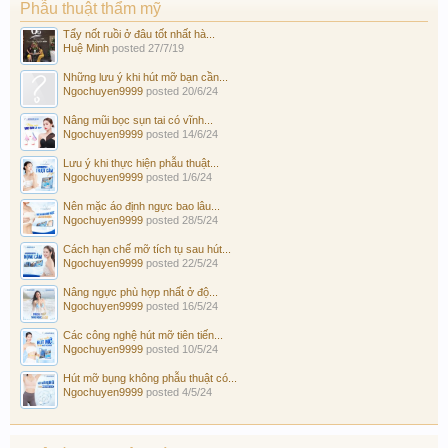
Phẫu thuật thẩm mỹ
Tẩy nốt ruồi ở đâu tốt nhất hà...
Huệ Minh
posted
27/7/19
Những lưu ý khi hút mỡ bạn cần...
Ngochuyen9999
posted
20/6/24
Nâng mũi bọc sụn tai có vĩnh...
Ngochuyen9999
posted
14/6/24
Lưu ý khi thực hiện phẫu thuật...
Ngochuyen9999
posted
1/6/24
Nên mặc áo định ngực bao lâu...
Ngochuyen9999
posted
28/5/24
Cách hạn chế mỡ tích tụ sau hút...
Ngochuyen9999
posted
22/5/24
Nâng ngực phù hợp nhất ở độ...
Ngochuyen9999
posted
16/5/24
Các công nghệ hút mỡ tiên tiến...
Ngochuyen9999
posted
10/5/24
Hút mỡ bụng không phẫu thuật có...
Ngochuyen9999
posted
4/5/24