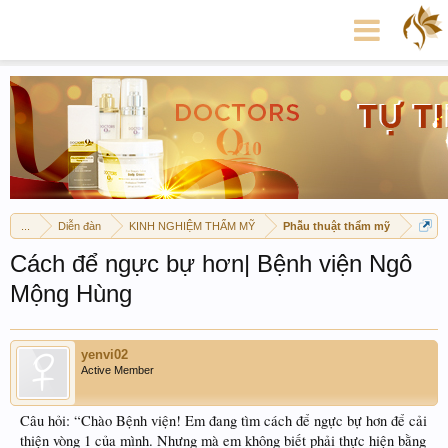
...
Diễn đàn
KINH NGHIỆM THẨM MỸ
Phẫu thuật thẩm mỹ
Cách để ngực bự hơn| Bệnh viện Ngô
Mộng Hùng
yenvi02
Active Member
Câu hỏi: “Chào Bệnh viện! Em đang tìm cách để ngực bự hơn để cải
thiện vòng 1 của mình. Nhưng mà em không biết phải thực hiện bằng