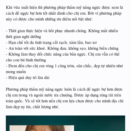
Khi vừa xuất hiện thì phương pháp thẩm mỹ nâng ngực được xem là
cách để ngực bự hơn tốt nhất dành cho chị em. Bởi vì phương pháp
này có được cho mình những ưu điểm nổi bật như:
- Thời gian thực hiện và hồi phục nhanh chóng. Không mất nhiều
thời gian nghỉ dưỡng
- Hạn chế tối đa tình trạng cắt rạch, xâm lấn, bao xơ
- An toàn với sức khoẻ. Không đau, không sẹo, không biến chứng
- Không làm thay đổi chức năng của bầu ngực. Chị em vẫn có thể
cho con bú bình thường
- Đem đến cho chị em vòng 1 căng tròn, săn chắc, đẹp tự nhiên như
mong muốn
- Hiệu quả duy trì lâu dài
Phương pháp thẩm mỹ nâng ngực luôn là cách để ngực bự hơn được
chị em trong và ngoài nước ưa chuộng. Được áp dụng rộng rãi trên
toàn quốc. Và sẽ tốt hơn nếu chị em lựa chọn được cho mình địa chỉ
làm đẹp uy tín, chất lượng nhé.