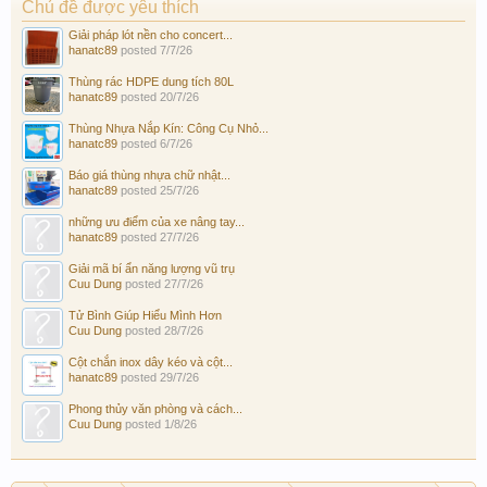
Chủ đề được yêu thích
Giải pháp lót nền cho concert...
hanatc89
posted
7/7/26
Thùng rác HDPE dung tích 80L
hanatc89
posted
20/7/26
Thùng Nhựa Nắp Kín: Công Cụ Nhỏ...
hanatc89
posted
6/7/26
Báo giá thùng nhựa chữ nhật...
hanatc89
posted
25/7/26
những ưu điểm của xe nâng tay...
hanatc89
posted
27/7/26
Giải mã bí ẩn năng lượng vũ trụ
Cuu Dung
posted
27/7/26
Tử Bình Giúp Hiểu Mình Hơn
Cuu Dung
posted
28/7/26
Cột chắn inox dây kéo và cột...
hanatc89
posted
29/7/26
Phong thủy văn phòng và cách...
Cuu Dung
posted
1/8/26