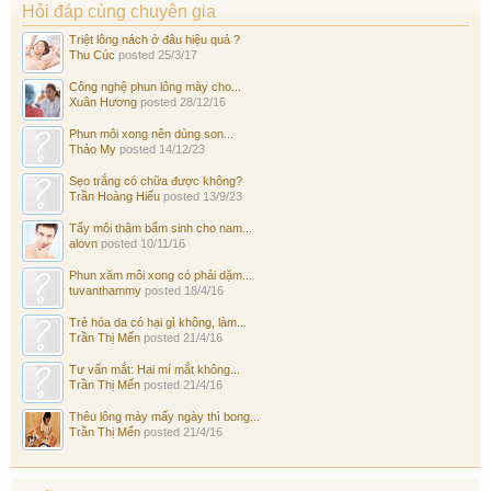
Hỏi đáp cùng chuyên gia
Triệt lông nách ở đâu hiệu quả ?
Thu Cúc
posted
25/3/17
Công nghệ phun lông mày cho...
Xuân Hương
posted
28/12/16
Phun môi xong nên dùng son...
Thảo My
posted
14/12/23
Sẹo trắng có chữa được không?
Trần Hoàng Hiếu
posted
13/9/23
Tẩy môi thâm bẩm sinh cho nam...
alovn
posted
10/11/16
Phun xăm môi xong có phải dặm...
tuvanthammy
posted
18/4/16
Trẻ hóa da có hại gì không, làm...
Trần Thị Mến
posted
21/4/16
Tư vấn mắt: Hai mí mắt không...
Trần Thị Mến
posted
21/4/16
Thêu lông mày mấy ngày thì bong...
Trần Thị Mến
posted
21/4/16