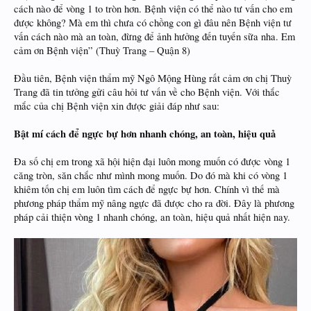
cách nào để vòng 1 to tròn hơn. Bệnh viện có thể nào tư vấn cho em
được không? Mà em thì chưa có chồng con gì đâu nên Bệnh viện tư
vấn cách nào mà an toàn, đừng để ảnh hưởng đến tuyến sữa nha. Em
cảm ơn Bệnh viện” (Thuỳ Trang – Quận 8)
Đầu tiên, Bệnh viện thẩm mỹ Ngô Mộng Hùng rất cảm ơn chị Thuỳ
Trang đã tin tưởng gửi câu hỏi tư vấn về cho Bệnh viện. Với thắc
mắc của chị Bệnh viện xin được giải đáp như sau:
Bật mí cách để ngực bự hơn nhanh chóng, an toàn, hiệu quả
Đa số chị em trong xã hội hiện đại luôn mong muốn có được vòng 1
căng tròn, săn chắc như mình mong muốn. Do đó mà khi có vòng 1
khiêm tốn chị em luôn tìm cách để ngực bự hơn. Chính vì thế mà
phương pháp thẩm mỹ nâng ngực đã được cho ra đời. Đây là phương
pháp cải thiện vòng 1 nhanh chóng, an toàn, hiệu quả nhất hiện nay.