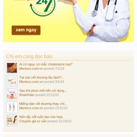
Chị em cùng đọc báo
Ai có nguy cơ mắc cholesterol cao?
Merinco.com.vn
posted
7/1/24
Tại sao vết thương lâu lành?...
Merinco.com.vn
posted
3/1/24
Sau khi phun môi nên sử dụng...
KhanhVan
posted
21/12/23
Miếng dán vết thương thay chỉ...
Merinco.com.vn
posted
23/11/23
Nên tẩy nốt ruồi nào cho hợp...
Chuyên gia tư vấn
posted
21/10/23