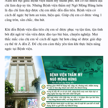
Nằm nổi bật giữa Bệnh viện thẩm mỹ thành phố, nơi có rất nhiều địa
chỉ làm đẹp uy tín. Nhưng Bệnh viện thẩm mỹ Ngô Mộng Hùng luôn
là địa chỉ làm đẹp được chị em nhắc đến đầu tiên. Bệnh viện có
cách để ngực bự hơn an toàn, hiệu quả. Giúp chị em có được vòng 1
căng tròn, săn chắc, thu hút.
Khi đến Bệnh viện đầu tiên chị em sẽ được phục vụ tận tâm, tận tình
bởi đội ngũ tư vấn viên được đào tạo bài bản, chuyên nghiệp. Mọi
thắc mắc của chị em về cách để ngực bự hơn cũng sẽ được giải đáp
cụ thể từ A đến Z. Để chị em cảm thấy yên tâm khi thực hiện nâng
ngực tại Bệnh viện.