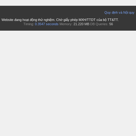
Quy định và Nội quy
Website đang hoạt động thử nghiệm. Chờ giấy phép MXH/TTDT của bộ TT&TT.
Timing:
0.3547 seconds
Memory:
21.220 MB
DB Queries:
56