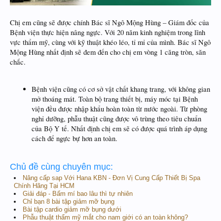
Chị em cũng sẽ được chính Bác sĩ Ngô Mộng Hùng – Giám đốc của
Bệnh viện thực hiện nâng ngực. Với 20 năm kinh nghiệm trong lĩnh
vực thẩm mỹ, cùng với kỹ thuật khéo léo, tỉ mỉ của mình. Bác sĩ Ngô
Mộng Hùng nhất định sẽ đem đến cho chị em vòng 1 căng tròn, săn
chắc.
Bệnh viện cũng có cơ sở vật chất khang trang, với không gian
mở thoáng mát. Toàn bộ trang thiết bị, máy móc tại Bệnh
viện đều được nhập khẩu hoàn toàn từ nước ngoài. Từ phòng
nghỉ dưỡng, phẫu thuật cũng được vô trùng theo tiêu chuẩn
của Bộ Y tế. Nhất định chị em sẽ có được quá trình áp dụng
cách để ngực bự hơn an toàn.
Chủ đề cùng chuyên mục:
Nâng cấp sap Với Hana KBN - Đơn Vị Cung Cấp Thiết Bị Spa
Chính Hãng Tại HCM
Giải đáp - Bấm mí bao lâu thì tự nhiên
Chỉ bạn 8 bài tập giảm mỡ bụng
Bài tập cardio giảm mỡ bụng dưới
Phẫu thuật thẩm mỹ mắt cho nam giới có an toàn không?