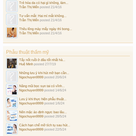
Trẻ hóa da có hại gì không, làm...
Trần Thị Mến
posted
21/4/16
Tư vấn mắt: Hai mí mắt không...
Trần Thị Mến
posted
21/4/16
Thêu lông mày mấy ngày thì bong...
Trần Thị Mến
posted
21/4/16
Phẫu thuật thẩm mỹ
Tẩy nốt ruồi ở đâu tốt nhất hà...
Huệ Minh
posted
27/7/19
Những lưu ý khi hút mỡ bạn cần...
Ngochuyen9999
posted
20/6/24
Nâng mũi bọc sụn tai có vĩnh...
Ngochuyen9999
posted
14/6/24
Lưu ý khi thực hiện phẫu thuật...
Ngochuyen9999
posted
1/6/24
Nên mặc áo định ngực bao lâu...
Ngochuyen9999
posted
28/5/24
Cách hạn chế mỡ tích tụ sau hút...
Ngochuyen9999
posted
22/5/24