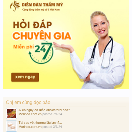
Chị em cùng đọc báo
Ai có nguy cơ mắc cholesterol cao?
Merinco.com.vn
posted
7/1/24
Tại sao vết thương lâu lành?...
Merinco.com.vn
posted
3/1/24