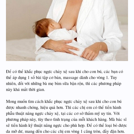
Để có thể khắc phục ngực chảy xệ sau khi cho con bú, các bạn có
thể áp dụng 1 số bài tập cơ bản, massage dành cho vòng 1. Tuy
nhiên, đối với những bà mẹ bỉm sữa bận rộn, thì các phương pháp
này khá mất thời gian.
Mong muốn tìm cách khắc phục ngực chảy xệ sau khi cho con bú
được nhanh chóng, hiệu quả hơn. Thì các chị em có thể tiến hành
phẫu thuật nâng ngực chảy xệ, tại các cơ sở thẩm mỹ uy tín. Với
phương pháp này, tùy theo tình trạng của mỗi khách hàng. Mà bác sĩ
sẽ tiến hành kỹ thuật nâng ngực cho phù hợp. Để có thể loại bỏ được
da mỡ dư, mang đến cho các chị em vòng 1 căng tròn, đầy đặn hơn.