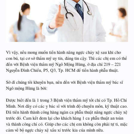
Vì vậy, nếu mong muốn tiến hành nâng ngực chảy xệ sau khi cho
con bú, tại cơ sở thẩm mỹ uy tín, đáng tin cậy. Thì các chị em có thể
đến với Bệnh viện thẩm mỹ Ngô Mộng Hùng, ở địa chỉ 219 – 221
Nguyễn Đình Chiểu, P5, Q3, Tp. HCM để tiến hành phẫu thuật.
Sở dĩ chúng tôi khuyên bạn, nên đến với Bệnh viện thẩm mỹ bác sĩ
Ngô mộng Hùng là bởi:
Được biết đến là 1 trong 3 Bệnh viện thẩm mỹ tốt chỉ có Tp. Hồ Chí
Minh. Nơi đây có các y bác sĩ với trình độ chuyên môn, kỹ thuật cao.
Đã tiến hành thành công hàng ngàn ca phẫu thuật nâng ngực chảy xệ
trước đó. Cam kết đem lại cho khách hàng 1 ca phẫu thuật an toàn
và thành công chỉ có. Giúp cho các chị em không còn phải tự ti, mặc
cảm về bộ ngực chảy xệ xấu xí trước kia của mình nữa.