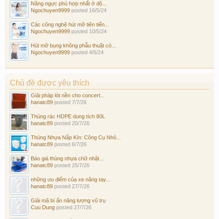
Nâng ngực phù hợp nhất ở độ...
Ngochuyen9999
posted
16/5/24
Các công nghệ hút mỡ tiên tiến...
Ngochuyen9999
posted
10/5/24
Hút mỡ bụng không phẫu thuật có...
Ngochuyen9999
posted
4/5/24
Chủ đề được yêu thích
Giải pháp lót nền cho concert...
hanatc89
posted
7/7/26
Thùng rác HDPE dung tích 80L
hanatc89
posted
20/7/26
Thùng Nhựa Nắp Kín: Công Cụ Nhỏ...
hanatc89
posted
6/7/26
Báo giá thùng nhựa chữ nhật...
hanatc89
posted
25/7/26
những ưu điểm của xe nâng tay...
hanatc89
posted
27/7/26
Giải mã bí ẩn năng lượng vũ trụ
Cuu Dung
posted
27/7/26