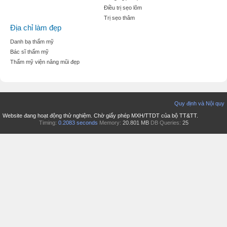
Điều trị sẹo lõm
Trị sẹo thâm
Địa chỉ làm đẹp
Danh bạ thẩm mỹ
Bác sĩ thẩm mỹ
Thẩm mỹ viện nâng mũi đẹp
Quy định và Nội quy
Website đang hoạt động thử nghiệm. Chờ giấy phép MXH/TTDT của bộ TT&TT.
Timing:
0.2083 seconds
Memory:
20.801 MB
DB Queries:
25