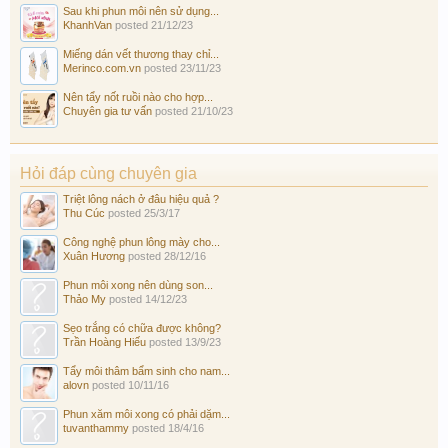
Sau khi phun môi nên sử dụng...
KhanhVan
posted
21/12/23
Miếng dán vết thương thay chỉ...
Merinco.com.vn
posted
23/11/23
Nên tẩy nốt ruồi nào cho hợp...
Chuyên gia tư vấn
posted
21/10/23
Hỏi đáp cùng chuyên gia
Triệt lông nách ở đâu hiệu quả ?
Thu Cúc
posted
25/3/17
Công nghệ phun lông mày cho...
Xuân Hương
posted
28/12/16
Phun môi xong nên dùng son...
Thảo My
posted
14/12/23
Sẹo trắng có chữa được không?
Trần Hoàng Hiếu
posted
13/9/23
Tẩy môi thâm bẩm sinh cho nam...
alovn
posted
10/11/16
Phun xăm môi xong có phải dặm...
tuvanthammy
posted
18/4/16