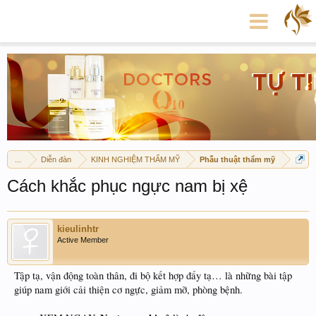
...
Diễn đàn
KINH NGHIỆM THẨM MỸ
Phẫu thuật thẩm mỹ
Cách khắc phục ngực nam bị xệ
kieulinhtr
Active Member
Tập tạ, vận động toàn thân, đi bộ kết hợp đẩy tạ… là những bài tập
giúp nam giới cải thiện cơ ngực, giảm mỡ, phòng bệnh.