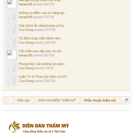
Báo giá thùng nhựa chữ nhật...
hanatc89
posted
25/7/26
những ưu điểm của xe nâng tay...
hanatc89
posted
27/7/26
Giải mã bí ẩn năng lượng vũ trụ
Cuu Dung
posted
27/7/26
Tử Bình Giúp Hiểu Mình Hơn
Cuu Dung
posted
28/7/26
Cột chắn inox dây kéo và cột...
hanatc89
posted
29/7/26
Phong thủy văn phòng và cách...
Cuu Dung
posted
1/8/26
Luận Tử Vi Theo Giờ Sinh Là Gì?
Cuu Dung
posted
29/7/26
...
Diễn đàn
KINH NGHIỆM THẨM MỸ
Phẫu thuật thẩm mỹ