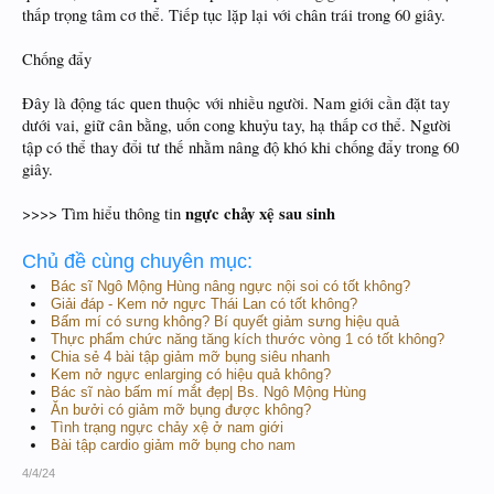
thấp trọng tâm cơ thể. Tiếp tục lặp lại với chân trái trong 60 giây.
Chống đẩy
Đây là động tác quen thuộc với nhiều người. Nam giới cần đặt tay
dưới vai, giữ cân bằng, uốn cong khuỷu tay, hạ thấp cơ thể. Người
tập có thể thay đổi tư thế nhằm nâng độ khó khi chống đẩy trong 60
giây.
ngực chảy xệ sau sinh
>>>> Tìm hiểu thông tin
Chủ đề cùng chuyên mục:
Bác sĩ Ngô Mộng Hùng nâng ngực nội soi có tốt không?
Giải đáp - Kem nở ngực Thái Lan có tốt không?
Bấm mí có sưng không? Bí quyết giảm sưng hiệu quả
Thực phẩm chức năng tăng kích thước vòng 1 có tốt không?
Chia sẻ 4 bài tập giảm mỡ bụng siêu nhanh
Kem nở ngực enlarging có hiệu quả không?
Bác sĩ nào bấm mí mắt đẹp| Bs. Ngô Mộng Hùng
Ăn bưởi có giảm mỡ bụng được không?
Tình trạng ngực chảy xệ ở nam giới
Bài tập cardio giảm mỡ bụng cho nam
4/4/24