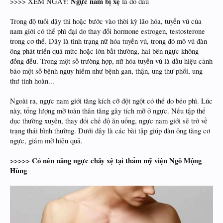
Ngực nam bị xệ
>>>> XEM NGAY:
là do đâu
Trong độ tuổi dậy thì hoặc bước vào thời kỳ lão hóa, tuyến vú của
nam giới có thể phì đại do thay đổi hormone estrogen, testosterone
trong cơ thể. Đây là tình trạng nữ hóa tuyến vú, trong đó mô vú đàn
ông phát triển quá mức hoặc lớn bất thường, hai bên ngực không
đồng đều. Trong một số trường hợp, nữ hóa tuyến vú là dấu hiệu cảnh
báo một số bệnh nguy hiểm như bệnh gan, thận, ung thư phổi, ung
thư tinh hoàn...
Ngoài ra, ngực nam giới tăng kích cỡ đột ngột có thể do béo phì. Lúc
này, tổng lượng mỡ toàn thân tăng gây tích mỡ ở ngực. Nếu tập thể
dục thường xuyên, thay đổi chế độ ăn uống, ngực nam giới sẽ trở về
trạng thái bình thường. Dưới đây là các bài tập giúp đàn ông tăng cơ
ngực, giảm mỡ hiệu quả.
>>>>> Có nên nâng ngực chảy xệ tại thẩm mỹ viện Ngô Mộng
Hùng