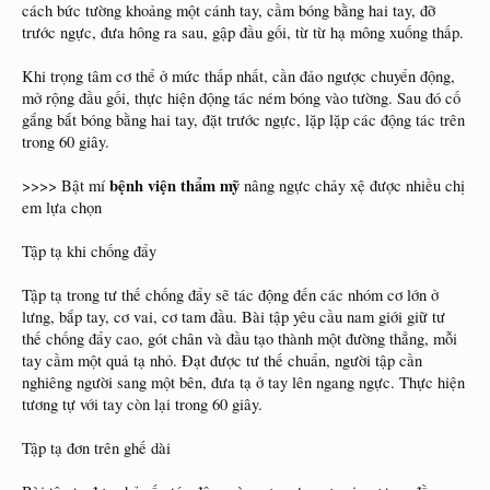
cách bức tường khoảng một cánh tay, cầm bóng bằng hai tay, đỡ
trước ngực, đưa hông ra sau, gập đầu gối, từ từ hạ mông xuống thấp.
Khi trọng tâm cơ thể ở mức thấp nhất, cần đảo ngược chuyển động,
mở rộng đầu gối, thực hiện động tác ném bóng vào tường. Sau đó cố
gắng bắt bóng bằng hai tay, đặt trước ngực, lặp lặp các động tác trên
trong 60 giây.
bệnh viện thẩm mỹ
>>>> Bật mí
nâng ngực chảy xệ được nhiều chị
em lựa chọn
Tập tạ khi chống đẩy
Tập tạ trong tư thế chống đẩy sẽ tác động đến các nhóm cơ lớn ở
lưng, bắp tay, cơ vai, cơ tam đầu. Bài tập yêu cầu nam giới giữ tư
thế chống đẩy cao, gót chân và đầu tạo thành một đường thẳng, mỗi
tay cầm một quả tạ nhỏ. Đạt được tư thế chuẩn, người tập cần
nghiêng người sang một bên, đưa tạ ở tay lên ngang ngực. Thực hiện
tương tự với tay còn lại trong 60 giây.
Tập tạ đơn trên ghế dài