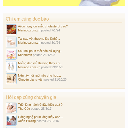
Chị em cùng đọc báo
Ai có nguy cơ mắc cholesterol cao?
Merinco.com.vn
posted
7/1/24
Tại sao vết thương lâu lành?...
Merinco.com.vn
posted
3/1/24
Sau khi phun môi nên sử dụng...
KhanhVan
posted
21/12/23
Miếng dán vết thương thay chỉ...
Merinco.com.vn
posted
23/11/23
Nên tẩy nốt ruồi nào cho hợp...
Chuyên gia tư vấn
posted
21/10/23
Hỏi đáp cùng chuyên gia
Triệt lông nách ở đâu hiệu quả ?
Thu Cúc
posted
25/3/17
Công nghệ phun lông mày cho...
Xuân Hương
posted
28/12/16