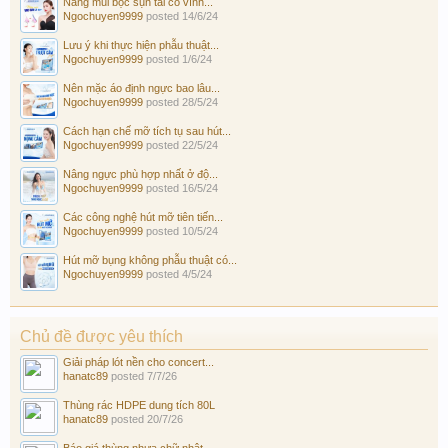
Nâng mũi bọc sụn tai có vĩnh...
Ngochuyen9999
posted
14/6/24
Lưu ý khi thực hiện phẫu thuật...
Ngochuyen9999
posted
1/6/24
Nên mặc áo định ngực bao lâu...
Ngochuyen9999
posted
28/5/24
Cách hạn chế mỡ tích tụ sau hút...
Ngochuyen9999
posted
22/5/24
Nâng ngực phù hợp nhất ở độ...
Ngochuyen9999
posted
16/5/24
Các công nghệ hút mỡ tiên tiến...
Ngochuyen9999
posted
10/5/24
Hút mỡ bụng không phẫu thuật có...
Ngochuyen9999
posted
4/5/24
Chủ đề được yêu thích
Giải pháp lót nền cho concert...
hanatc89
posted
7/7/26
Thùng rác HDPE dung tích 80L
hanatc89
posted
20/7/26