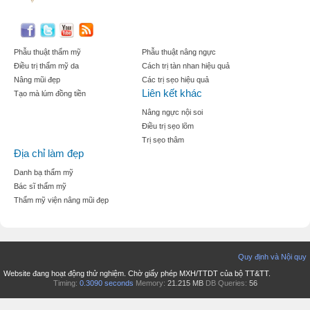
Phẫu thuật thẩm mỹ
Phẫu thuật nâng ngực
Điều trị thẩm mỹ da
Cách trị tàn nhan hiệu quả
Nâng mũi đẹp
Các trị sẹo hiệu quả
Liên kết khác
Tạo mà lúm đồng tiền
Nâng ngực nội soi
Điều trị sẹo lõm
Trị sẹo thâm
Địa chỉ làm đẹp
Danh bạ thẩm mỹ
Bác sĩ thẩm mỹ
Thẩm mỹ viện nâng mũi đẹp
Quy định và Nội quy
Website đang hoạt động thử nghiệm. Chờ giấy phép MXH/TTDT của bộ TT&TT.
Timing:
0.3090 seconds
Memory:
21.215 MB
DB Queries:
56