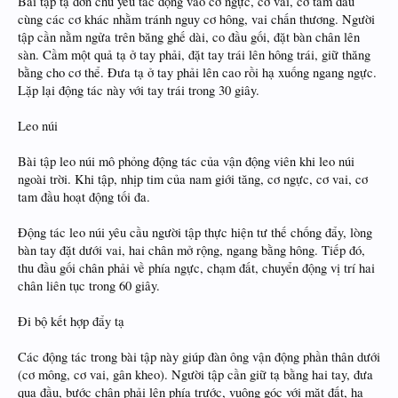
Bài tập tạ đơn chủ yếu tác động vào cơ ngực, cơ vai, cơ tam đầu
cùng các cơ khác nhằm tránh nguy cơ hông, vai chấn thương. Người
tập cần nằm ngửa trên băng ghế dài, co đầu gối, đặt bàn chân lên
sàn. Cầm một quả tạ ở tay phải, đặt tay trái lên hông trái, giữ thăng
bằng cho cơ thể. Đưa tạ ở tay phải lên cao rồi hạ xuống ngang ngực.
Lặp lại động tác này với tay trái trong 30 giây.
Leo núi
Bài tập leo núi mô phỏng động tác của vận động viên khi leo núi
ngoài trời. Khi tập, nhịp tim của nam giới tăng, cơ ngực, cơ vai, cơ
tam đầu hoạt động tối đa.
Động tác leo núi yêu cầu người tập thực hiện tư thế chống đẩy, lòng
bàn tay đặt dưới vai, hai chân mở rộng, ngang bằng hông. Tiếp đó,
thu đầu gối chân phải về phía ngực, chạm đất, chuyển động vị trí hai
chân liên tục trong 60 giây.
Đi bộ kết hợp đẩy tạ
Các động tác trong bài tập này giúp đàn ông vận động phần thân dưới
(cơ mông, cơ vai, gân kheo). Người tập cần giữ tạ bằng hai tay, đưa
qua đầu, bước chân phải lên phía trước, vuông góc với mặt đất, hạ