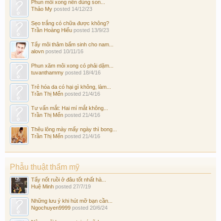
Phun môi xong nên dùng son...
Thảo My
posted
14/12/23
Sẹo trắng có chữa được không?
Trần Hoàng Hiếu
posted
13/9/23
Tẩy môi thâm bẩm sinh cho nam...
alovn
posted
10/11/16
Phun xăm môi xong có phải dặm...
tuvanthammy
posted
18/4/16
Trẻ hóa da có hại gì không, làm...
Trần Thị Mến
posted
21/4/16
Tư vấn mắt: Hai mí mắt không...
Trần Thị Mến
posted
21/4/16
Thêu lông mày mấy ngày thì bong...
Trần Thị Mến
posted
21/4/16
Phẫu thuật thẩm mỹ
Tẩy nốt ruồi ở đâu tốt nhất hà...
Huệ Minh
posted
27/7/19
Những lưu ý khi hút mỡ bạn cần...
Ngochuyen9999
posted
20/6/24