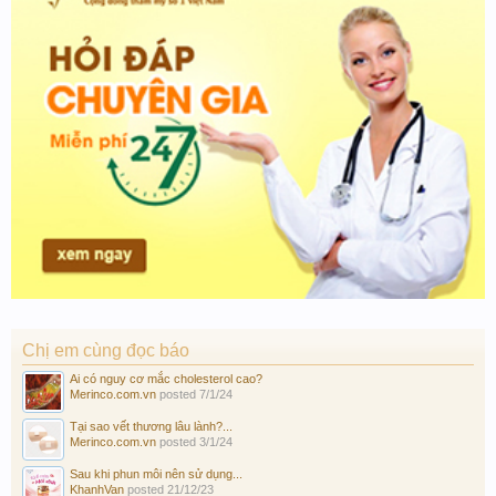
Chị em cùng đọc báo
Ai có nguy cơ mắc cholesterol cao?
Merinco.com.vn
posted
7/1/24
Tại sao vết thương lâu lành?...
Merinco.com.vn
posted
3/1/24
Sau khi phun môi nên sử dụng...
KhanhVan
posted
21/12/23