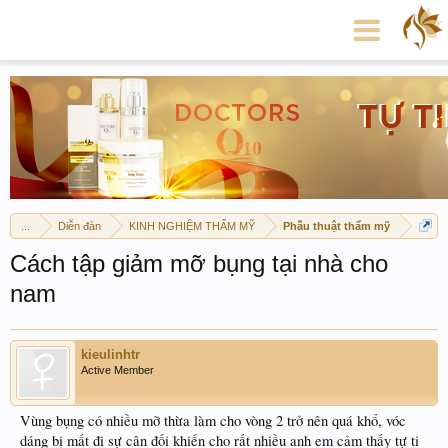
...
Diễn đàn
KINH NGHIỆM THẨM MỸ
Phẫu thuật thẩm mỹ
Cách tập giảm mỡ bụng tại nhà cho
nam
kieulinhtr
Active Member
Vùng bụng có nhiều mỡ thừa làm cho vòng 2 trở nên quá khổ, vóc
dáng bị mất đi sự cân đối khiến cho rất nhiều anh em cảm thấy tự ti