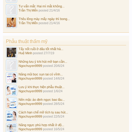
Tư vấn mắt: Hai mí mắt không...
Trần Thị Mến
posted
21/4/16
Thêu lông mày mấy ngày thì bong...
Trần Thị Mến
posted
21/4/16
Phẫu thuật thẩm mỹ
Tẩy nốt ruồi ở đâu tốt nhất hà...
Huệ Minh
posted
27/7/19
Những lưu ý khi hút mỡ bạn cần...
Ngochuyen9999
posted
20/6/24
Nâng mũi bọc sụn tai có vĩnh...
Ngochuyen9999
posted
14/6/24
Lưu ý khi thực hiện phẫu thuật...
Ngochuyen9999
posted
1/6/24
Nên mặc áo định ngực bao lâu...
Ngochuyen9999
posted
28/5/24
Cách hạn chế mỡ tích tụ sau hút...
Ngochuyen9999
posted
22/5/24
Nâng ngực phù hợp nhất ở độ...
Ngochuyen9999
posted
16/5/24