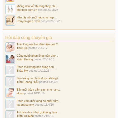
Miếng dán vết thương thay chỉ...
Merinco.com.vn
posted
23/11/23
Nên tẩy nốt ruồi nào cho hợp...
Chuyên gia tư vấn
posted
21/10/23
Hỏi đáp cùng chuyên gia
Triệt lông nách ở đâu hiệu quả ?
Thu Cúc
posted
25/3/17
Công nghệ phun lông mày cho...
Xuân Hương
posted
28/12/16
Phun môi xong nên dùng son...
Thảo My
posted
14/12/23
Sẹo trắng có chữa được không?
Trần Hoàng Hiếu
posted
13/9/23
Tẩy môi thâm bẩm sinh cho nam...
alovn
posted
10/11/16
Phun xăm môi xong có phải dặm...
tuvanthammy
posted
18/4/16
Trẻ hóa da có hại gì không, làm...
Trần Thị Mến
posted
21/4/16