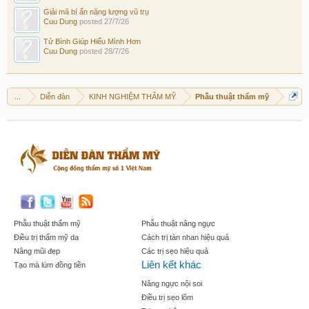
Giải mã bí ẩn năng lượng vũ trụ
Cuu Dung
posted
27/7/26
Tử Bình Giúp Hiểu Mình Hơn
Cuu Dung
posted
28/7/26
...
Diễn đàn
KINH NGHIỆM THẨM MỸ
Phẫu thuật thẩm mỹ
Phẫu thuật thẩm mỹ
Phẫu thuật nâng ngực
Điều trị thẩm mỹ da
Cách trị tàn nhan hiệu quả
Nâng mũi đẹp
Các trị sẹo hiệu quả
Liên kết khác
Tạo mà lúm đồng tiền
Nâng ngực nội soi
Điều trị sẹo lõm