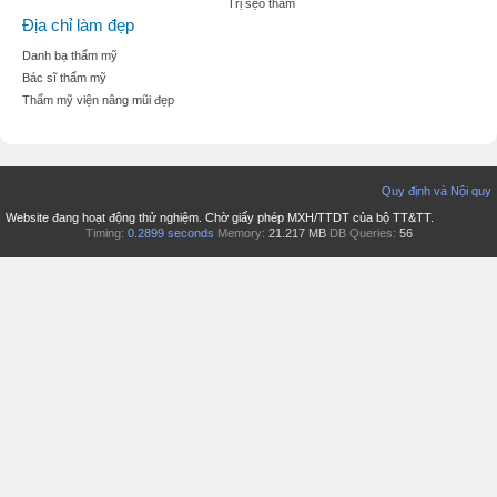
Trị sẹo thâm
Địa chỉ làm đẹp
Danh bạ thẩm mỹ
Bác sĩ thẩm mỹ
Thẩm mỹ viện nâng mũi đẹp
Quy định và Nội quy
Website đang hoạt động thử nghiệm. Chờ giấy phép MXH/TTDT của bộ TT&TT.
Timing:
0.2899 seconds
Memory:
21.217 MB
DB Queries:
56