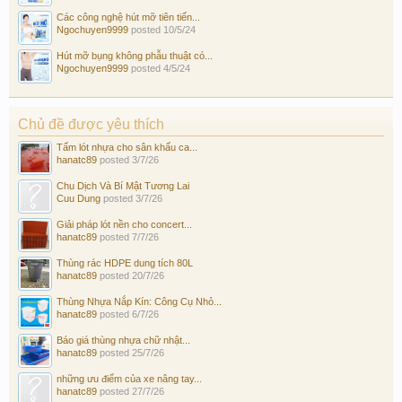
Các công nghệ hút mỡ tiên tiến...
Ngochuyen9999
posted
10/5/24
Hút mỡ bụng không phẫu thuật có...
Ngochuyen9999
posted
4/5/24
Chủ đề được yêu thích
Tấm lót nhựa cho sân khấu ca...
hanatc89
posted
3/7/26
Chu Dịch Và Bí Mật Tương Lai
Cuu Dung
posted
3/7/26
Giải pháp lót nền cho concert...
hanatc89
posted
7/7/26
Thùng rác HDPE dung tích 80L
hanatc89
posted
20/7/26
Thùng Nhựa Nắp Kín: Công Cụ Nhỏ...
hanatc89
posted
6/7/26
Báo giá thùng nhựa chữ nhật...
hanatc89
posted
25/7/26
những ưu điểm của xe nâng tay...
hanatc89
posted
27/7/26