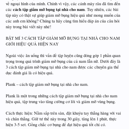
về ngoại hình của mình. Chính vì vậy, các cánh mày râu đã tìm đến
cách tập giảm mỡ bụng tại nhà cho nam
các
. Tuy nhiên, các bài
tập này có thật sự giúp giảm mỡ bụng hiệu quả như mong muốn của
các anh em không? Chúng ta hãy cùng tìm hiểu đáp án của câu hỏi
này trong bài viết này nhé!
BẬT MÍ 3 CÁCH TẬP GIẢM MỠ BỤNG TẠI NHÀ CHO NAM
GIỚI HIỆU QUẢ HIỆN NAY
Ngoài việc ăn uống thì vấn đề tập luyện cũng đóng góp 1 phần quan
trọng trong quá trình giảm mỡ bụng của cả nam lẫn nữ. Dưới đây là
3 cách tập giảm mỡ bụng tại nhà cho nam được các chuyên gia thể
dục đánh giá là có hiệu quả.
Plank – cách tập giảm mỡ bụng tại nhà cho nam.
Plank là một trong những cách tập giảm mỡ bụng tại nhà cho nam
hiệu quả, tập trung vào tăng cường cơ lõi và giảm mỡ vùng bụng.
Cách thực hiện: Nằm sấp trên sàn, đặt khuỷu tay thẳng hàng với vai
và chân thẳng. Giữ tư thế này trong 30 giây, tăng lên 1 phút, thực
hiện 3-5 set. Gồng chắc cơ bụng để đạt hiệu quả tốt chỉ có.