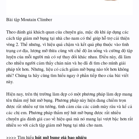
Bài tập Moutain Climber
Theo đánh giá khách quan của chuyên gia, mặc dù khi áp dụng các
cách tâp giảm mỡ bụng tại nhà cho nam có thể giúp hỗ trợ cải thiện
vòng 2. Thế nhưng, vì hiệu quả chậm và kết quả phụ thuộc vào tình
trạng cơ địa, lượng mỡ thừa cùng với chế độ ăn uống và cường độ tập
luyện của mỗi người mà có sự thay đổi khác nhau. Điều này, đã làm
cho nhiều người cảm thấy chán nản và họ đã đi tìm cho mình giải
pháp tốt hơn. Nhưng, liệu có cách giảm mỡ bụng nào tốt hơn không
nhỉ? Chúng ta hãy cùng tìm hiểu ngay ở phần tiếp theo của bài viết
này.
Hiện nay, trên thị trường làm đẹp có một phương pháp làm đẹp mang
tên thẩm mỹ hút mỡ bụng. Phương pháp này hiện đang chiếm trọn
được rất nhiều sự tin tưởng, tình cảm của các cánh mày râu và kể cả
các chị em. Phương pháp thẩm mỹ hút mỡ bụng được rất nhiều
chuyên gia đánh giá cao về hiệu quả mà nó mang lại vượt bậc hơn rất
nhiều so với cách tập giảm mỡ bụng tại nhà cho nam.
hút mỡ bụng giá bao nhiêu
>>>> Tìm hiểu