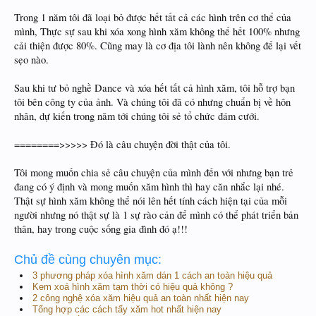
Trong 1 năm tôi đã loại bỏ được hết tất cả các hình trên cơ thể của
mình, Thực sự sau khi xóa xong hình xăm không thể hết 100% nhưng
cải thiện được 80%. Cũng may là cơ địa tôi lành nên không để lại vết
sẹo nào.
Sau khi tư bỏ nghề Dance và xóa hết tất cả hình xăm, tôi hỗ trợ bạn
tôi bên công ty của ảnh. Và chúng tôi đã có nhưng chuẩn bị về hôn
nhân, dự kiến trong năm tới chúng tôi sẻ tổ chức đám cưới.
========>>>>> Đó là câu chuyện đời thật của tôi.
Tôi mong muốn chia sẻ câu chuyện của mình đến với nhưng bạn trẻ
đang có ý định và mong muốn xăm hình thì hay căn nhắc lại nhé.
Thật sự hình xăm không thể nói lên hết tính cách hiện tại của mỗi
người nhưng nó thật sự là 1 sự rào cản để mình có thể phát triển bản
thân, hay trong cuộc sống gia đình đó ạ!!!
Chủ đề cùng chuyên mục:
3 phương pháp xóa hình xăm dán 1 cách an toàn hiệu quả
Kem xoá hình xăm tạm thời có hiệu quả không ?
2 công nghệ xóa xăm hiệu quả an toàn nhất hiện nay
Tổng hợp các cách tẩy xăm hot nhất hiện nay