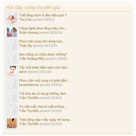
Hỏi đáp cùng chuyên gia
Triệt lông nách ở đâu hiệu quả ?
Thu Cúc
posted
25/3/17
Công nghệ phun lông mày cho...
Xuân Hương
posted
28/12/16
Phun môi xong nên dùng son...
Thảo My
posted
14/12/23
Sẹo trắng có chữa được không?
Trần Hoàng Hiếu
posted
13/9/23
Tẩy môi thâm bẩm sinh cho nam...
alovn
posted
10/11/16
Phun xăm môi xong có phải dặm...
tuvanthammy
posted
18/4/16
Trẻ hóa da có hại gì không, làm...
Trần Thị Mến
posted
21/4/16
Tư vấn mắt: Hai mí mắt không...
Trần Thị Mến
posted
21/4/16
Thêu lông mày mấy ngày thì bong...
Trần Thị Mến
posted
21/4/16