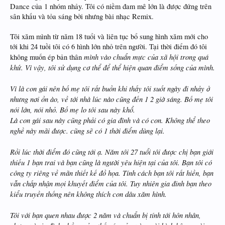
Dance của 1 nhóm nhảy. Tôi có niềm đam mê lớn là được đứng trên
sân khấu và tỏa sáng bởi nhưng bài nhạc Remix.
Tôi xăm mình từ năm 18 tuổi và liên tục bổ sung hình xăm mới cho
tới khi 24 tuồi tôi có 6 hình lớn nhỏ trên người. Tại thời điểm đó tôi
mình vào chuẩn mực của xã hội trong quá
không muốn ép bản thân
khứ. Vì vậy, tôi sử dụng cơ thể để thể hiện quan điểm sống của mình.
Vì là con gái nên bố mẹ tôi rất buồn khi thấy tôi suốt ngày đi nhảy ở
nhưng nơi ồn ào, về tới nhà lúc nào cũng đến 1 2 giờ sáng. Bố mẹ tôi
nói lớn, nói nhỏ. Bố mẹ lo tôi sau này khổ.
Là con gái sau này cũng phải có gia đình và có con. Không thể theo
nghề này mãi được. cũng sẽ có 1 thời điểm dùng lại.
Rồi lúc thời điểm đó cũng tới ạ. Năm tôi 27 tuổi tôi được chị bạn giới
thiếu 1 bạn trai và bạn cũng là người yêu hiện tại của tôi. Bạn tôi có
công ty riêng về mãn thiết kế đồ họa. Tính cách bạn tôi rất hiền, bạn
vẫn chấp nhận mọi khuyết điểm của tôi. Tuy nhiên gia đinh bạn theo
kiểu truyền thống nên không thích con dâu xăm hình.
Tôi với bạn quen nhau được 2 năm và chuẩn bị tính tới hôn nhân,