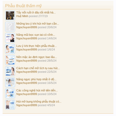
Phẫu thuật thẩm mỹ
Tẩy nốt ruồi ở đâu tốt nhất hà...
Huệ Minh
posted
27/7/19
Những lưu ý khi hút mỡ bạn cần...
Ngochuyen9999
posted
20/6/24
Nâng mũi bọc sụn tai có vĩnh...
Ngochuyen9999
posted
14/6/24
Lưu ý khi thực hiện phẫu thuật...
Ngochuyen9999
posted
1/6/24
Nên mặc áo định ngực bao lâu...
Ngochuyen9999
posted
28/5/24
Cách hạn chế mỡ tích tụ sau hút...
Ngochuyen9999
posted
22/5/24
Nâng ngực phù hợp nhất ở độ...
Ngochuyen9999
posted
16/5/24
Các công nghệ hút mỡ tiên tiến...
Ngochuyen9999
posted
10/5/24
Hút mỡ bụng không phẫu thuật có...
Ngochuyen9999
posted
4/5/24