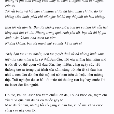
nhưng vì gia đình chồng cảm thấy ác cảm vì ngoài hình bên ngoài
của tôi.
Tôi rất buồn và hối hận vì những gì tôi đã làm, phải chi lúc đó tôi
không xăm hình, phải chi tôi nghe lời bố mẹ thì phải tốt hơn không.
Bạn tôi rất tâm lý, Bạn tôi không bao giờ trách tôi và bạn tôi vẫn hài
lòng mọi thứ về tôi. Nhưng trong quá trình yêu tôi, bạn tôi đã bị gia
đình Cấm không cho quen tôi nửa.
Nhưng không, bạn tôi mạnh mẽ và mặc kệ ai nói gì.
Thấy bạn tôi vì tôi nhiều, nên tôi quyết định từ bỏ những hình xăm
hiện tại của mình trên cơ thể.
Ban đầu, Tôi xóa những hình xăm nhỏ
trước để cơ thể quen với đau đớn. Tuy nhiên, càng ngày các vết
thương tạo ra trong quá trình xóa xăm càng trở nên tệ và đau hơn
nhiều. cơn đau đó như thể một cú nổ bom trên da hoặc như nướng
thịt. Trải nghiệm đó sợ hãi tới mức tôi thường run lẩy bẩy trước khi
tia laser đốt lên người.
Có lúc, khi tia laser xóa xăm chiếu lên da, Tôi đã khóc òa, thậm chí
xỉu đi vì quá đau dù đã có thuốc gây tê.
Mặc dù rất đau, nhưng tối cố găng vì bạn tôi, vì bố mẹ và vì cuộc
sống sau này của tôi.