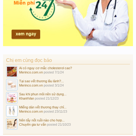
Chị em cùng đọc báo
Ai có nguy cơ mắc cholesterol cao?
Merinco.com.vn
posted
7/1/24
Tại sao vết thương lâu lành?...
Merinco.com.vn
posted
3/1/24
Sau khi phun môi nên sử dụng...
KhanhVan
posted
21/12/23
Miếng dán vết thương thay chỉ...
Merinco.com.vn
posted
23/11/23
Nên tẩy nốt ruồi nào cho hợp...
Chuyên gia tư vấn
posted
21/10/23