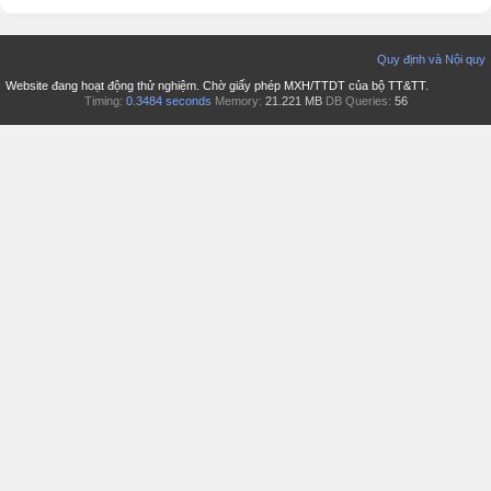
Quy định và Nội quy
Website đang hoạt động thử nghiệm. Chờ giấy phép MXH/TTDT của bộ TT&TT.
Timing:
0.3484 seconds
Memory:
21.221 MB
DB Queries:
56