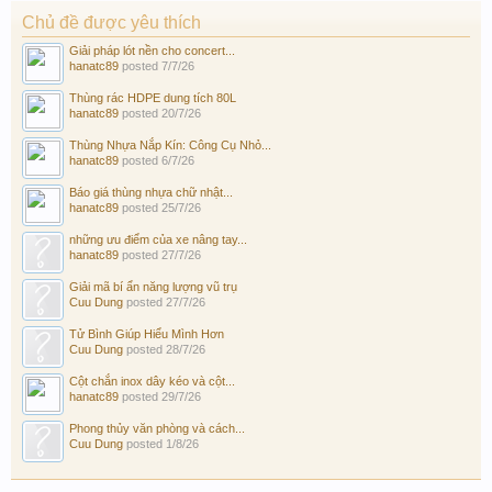
Chủ đề được yêu thích
Giải pháp lót nền cho concert...
hanatc89
posted
7/7/26
Thùng rác HDPE dung tích 80L
hanatc89
posted
20/7/26
Thùng Nhựa Nắp Kín: Công Cụ Nhỏ...
hanatc89
posted
6/7/26
Báo giá thùng nhựa chữ nhật...
hanatc89
posted
25/7/26
những ưu điểm của xe nâng tay...
hanatc89
posted
27/7/26
Giải mã bí ẩn năng lượng vũ trụ
Cuu Dung
posted
27/7/26
Tử Bình Giúp Hiểu Mình Hơn
Cuu Dung
posted
28/7/26
Cột chắn inox dây kéo và cột...
hanatc89
posted
29/7/26
Phong thủy văn phòng và cách...
Cuu Dung
posted
1/8/26