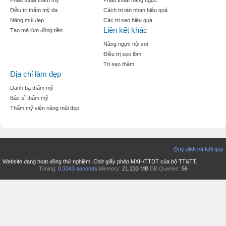
Điều trị thẩm mỹ da
Cách trị tàn nhan hiệu quả
Nâng mũi đẹp
Các trị sẹo hiệu quả
Liên kết khác
Tạo mà lúm đồng tiền
Nâng ngực nội soi
Điều trị sẹo lõm
Trị sẹo thâm
Địa chỉ làm đẹp
Danh bạ thẩm mỹ
Bác sĩ thẩm mỹ
Thẩm mỹ viện nâng mũi đẹp
Quy định và Nội quy
Website đang hoạt động thử nghiệm. Chờ giấy phép MXH/TTDT của bộ TT&TT.
Timing:
0.3343 seconds
Memory:
21.233 MB
DB Queries:
56