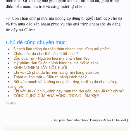
theo chai xịt khoáng nhỏ giúp giảm khô da, làm dịu da, giúp trang
điểm bền màu, lâu trôi và căng mướt tự nhiên.
=> Còn chần chừ gì nữa mà không áp dụng bí quyết làm đẹp cho da
và tìm mua các sản phẩm phục vụ cho quá trình chăm sóc da đáng
tin cậy tại Oliver.
Chủ đề cùng chuyên mục:
3 cách làm trắng da toàn thân nhanh hơn dùng mỹ phẩm
Chăm sóc da như thế nào là tốt nhất?
Dầu quả mơ - Nguyên liệu mỹ phẩm làm đẹp
mỹ phẩm Hàn Quốc chính hãng tại Hà Nội Missha
KINH NGHIEM TẨY NỐT RUỒI
Chỉ với 15 phút da trở nên sáng mịn bằng sữa tươi
Thâm quầng mắt – Điều trị bằng cách nào?
Bột yến mạch và 4 công dụng làm đẹp, dưỡng da cho những
nàng lười
Chỉ với đu đủ chín, đánh bay mụn thịt tận gốc, bạn đã thử chưa?
CÔNG DỤNG CỦA HOA HỒNG TRONG LÀM ĐẸP!
29/4/22
(Bạn phải Đăng nhập hoặc Đăng ký để trả lời bài viết.)