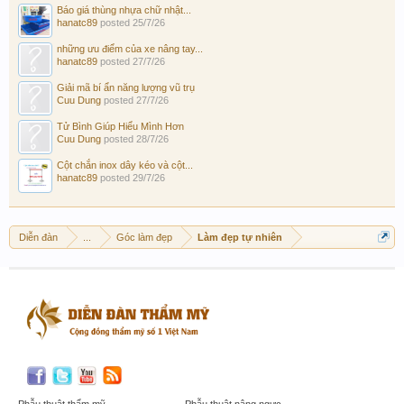
Báo giá thùng nhựa chữ nhật...
hanatc89
posted
25/7/26
những ưu điểm của xe nâng tay...
hanatc89
posted
27/7/26
Giải mã bí ẩn năng lượng vũ trụ
Cuu Dung
posted
27/7/26
Tử Bình Giúp Hiểu Mình Hơn
Cuu Dung
posted
28/7/26
Cột chắn inox dây kéo và cột...
hanatc89
posted
29/7/26
Diễn đàn
...
Góc làm đẹp
Làm đẹp tự nhiên
Phẫu thuật thẩm mỹ
Phẫu thuật nâng ngực