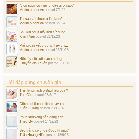
Ai có nguy cơ mắc cholesterol cao?
Merinco.com.vn
posted
7/1/24
Tại sao vết thương lâu lành?...
Merinco.com.vn
posted
3/1/24
Sau khi phun môi nên sử dụng...
KhanhVan
posted
21/12/23
Miếng dán vết thương thay chỉ...
Merinco.com.vn
posted
23/11/23
Nên tẩy nốt ruồi nào cho hợp...
Chuyên gia tư vấn
posted
21/10/23
Hỏi đáp cùng chuyên gia
Triệt lông nách ở đâu hiệu quả ?
Thu Cúc
posted
25/3/17
Công nghệ phun lông mày cho...
Xuân Hương
posted
28/12/16
Phun môi xong nên dùng son...
Thảo My
posted
14/12/23
Sẹo trắng có chữa được không?
Trần Hoàng Hiếu
posted
13/9/23