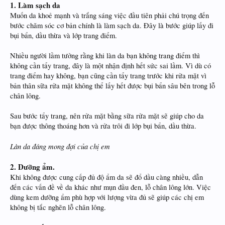
1. Làm sạch da
Muốn da khoẻ mạnh và trắng sáng việc đầu tiên phải chú trọng đến
bước chăm sóc cơ bản chính là làm sạch da. Đây là bước giúp lấy đi
bụi bẩn, dầu thừa và lớp trang điểm.
Nhiều người lầm tưởng rằng khi làn da bạn không trang điểm thì
không cần tẩy trang, đây là một nhận định hết sức sai lầm. Vì dù có
trang điểm hay không, bạn cũng cần tẩy trang trước khi rửa mặt vì
bản thân sữa rửa mặt không thể lấy hết được bụi bẩn sâu bên trong lỗ
chân lông.
Sau bước tẩy trang, nên rửa mặt bằng sữa rửa mặt sẽ giúp cho da
bạn được thông thoáng hơn và rửa trôi đi lớp bụi bẩn, dầu thừa.
Làn da đáng mong đợi của chị em
2. Dưỡng ẩm.
Khi không được cung cấp đủ độ ẩm da sẽ đổ dầu càng nhiều, dẫn
đến các vấn đề về da khác như mụn đầu đen, lỗ chân lông lớn. Việc
dùng kem dưỡng ẩm phù hợp với lượng vừa đủ sẽ giúp các chị em
không bị tắc nghẽn lỗ chân lông.