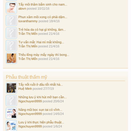
Tẩy môi thâm bẩm sinh cho nam...
alovn
posted
10/11/16
Phun xăm môi xong có phải dặm...
tuvanthammy
posted
18/4/16
Trẻ hóa da có hại gì không, làm...
Trần Thị Mến
posted
21/4/16
Tư vấn mắt: Hai mí mắt không...
Trần Thị Mến
posted
21/4/16
Thêu lông mày mấy ngày thì bong...
Trần Thị Mến
posted
21/4/16
Phẫu thuật thẩm mỹ
Tẩy nốt ruồi ở đâu tốt nhất hà...
Huệ Minh
posted
27/7/19
Những lưu ý khi hút mỡ bạn cần...
Ngochuyen9999
posted
20/6/24
Nâng mũi bọc sụn tai có vĩnh...
Ngochuyen9999
posted
14/6/24
Lưu ý khi thực hiện phẫu thuật...
Ngochuyen9999
posted
1/6/24