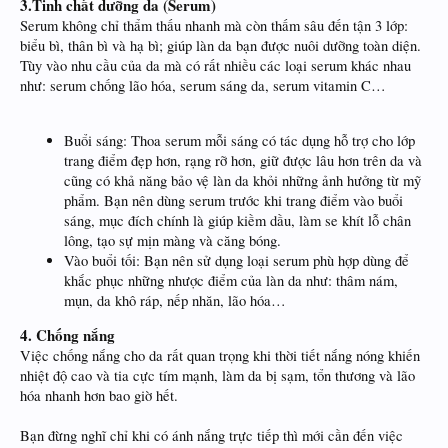
3.Tinh chất dưỡng da (Serum)
Serum không chỉ thẩm thấu nhanh mà còn thấm sâu đến tận 3 lớp:
biểu bì, thân bì và hạ bì; giúp làn da bạn được nuôi dưỡng toàn diện.
Tùy vào nhu cầu của da mà có rất nhiều các loại serum khác nhau
như: serum chống lão hóa, serum sáng da, serum vitamin C…
Buổi sáng: Thoa serum mỗi sáng có tác dụng hỗ trợ cho lớp
trang điểm đẹp hơn, rạng rỡ hơn, giữ được lâu hơn trên da và
cũng có khả năng bảo vệ làn da khỏi những ảnh hưởng từ mỹ
phẩm. Bạn nên dùng serum trước khi trang điểm vào buổi
sáng, mục đích chính là giúp kiềm dầu, làm se khít lỗ chân
lông, tạo sự mịn màng và căng bóng.
Vào buổi tối: Bạn nên sử dụng loại serum phù hợp dùng để
khắc phục những nhược điểm của làn da như: thâm nám,
mụn, da khô ráp, nếp nhăn, lão hóa…
4. Chống nắng
Việc chống nắng cho da rất quan trọng khi thời tiết nắng nóng khiến
nhiệt độ cao và tia cực tím mạnh, làm da bị sạm, tổn thương và lão
hóa nhanh hơn bao giờ hết.
Bạn đừng nghĩ chỉ khi có ánh nắng trực tiếp thì mới cần đến việc