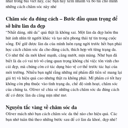
nhất trong bài viết này, các bạn hãy xem nhanh và bỏ túi cho mình
những cách chăm sóc này nhé
Chăm sóc da đúng cách – Bước đầu quan trọng để
sở hữu làn da đẹp
“Nhất dáng, nhì da” quả thật là không sai. Một làn da đẹp luôn thu
hút ánh nhìn từ người khác và tạo nên phong thái tự tin trong cuộc
sống. Để giữ được làn da của mình luôn rạng ngời trước hết bạn phải
học cách chăm sóc da cho đúng cách, thích hợp với từng trạng da.
Có như thế da mới khoẻ mạnh, căng mướt, mịn màng. Như bạn đã
biết là da có vai trò vô cùng quan trọng không chỉ việc tôn vinh cho
cái đẹp, mà chúng còn có tác dụng bảo vệ cơ thể trước tác hại của
môi trường. Nhiều bạn nghĩ rằng những mĩ phẩm đắt tiền sẽ mang lại
giá trị và hiệu quả cao nhưng thật ra không phải. Mĩ phẩm có tốt hay
không còn phụ thuộc vào tình trạng da, chế độ sinh hoạt, chăm sóc
của chúng ta. Oliver sẽ chia sẻ những cách chăm sóc da đúng cách
để có được làn da căng mịn như mơ.
Nguyên tắc vàng về chăm sóc da
Oliver mách nhỏ bạn cách chăm sóc da thế nào cho hiệu quả. Các
bạn nhớ tuân thủ theo những bước sau để có làn da khoẻ, đẹp nhé!