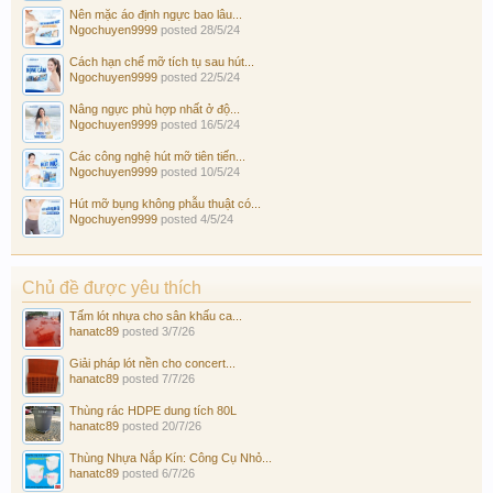
Nên mặc áo định ngực bao lâu...
Ngochuyen9999
posted
28/5/24
Cách hạn chế mỡ tích tụ sau hút...
Ngochuyen9999
posted
22/5/24
Nâng ngực phù hợp nhất ở độ...
Ngochuyen9999
posted
16/5/24
Các công nghệ hút mỡ tiên tiến...
Ngochuyen9999
posted
10/5/24
Hút mỡ bụng không phẫu thuật có...
Ngochuyen9999
posted
4/5/24
Chủ đề được yêu thích
Tấm lót nhựa cho sân khấu ca...
hanatc89
posted
3/7/26
Giải pháp lót nền cho concert...
hanatc89
posted
7/7/26
Thùng rác HDPE dung tích 80L
hanatc89
posted
20/7/26
Thùng Nhựa Nắp Kín: Công Cụ Nhỏ...
hanatc89
posted
6/7/26