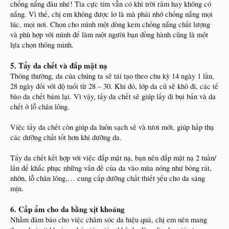
chống nắng đâu nhé! Tia cực tím vẫn có khi trời râm hay không có
nắng. Vì thế, chị em không được lơ là mà phải nhớ chống nắng mọi
lúc, mọi nơi. Chọn cho mình một dòng kem chống nắng chất lượng
và phù hợp với mình để làm một người bạn đồng hành cũng là một
lựa chọn thông minh.
5. Tẩy da chết và đắp mặt nạ
Thông thường, da của chúng ta sẽ tái tạo theo chu kỳ 14 ngày 1 lần,
28 ngày đối với độ tuổi từ 28 – 30. Khi đó, lớp da cũ sẽ khô đi, các tế
bào da chết bám lại. Vì vậy, tẩy da chết sẽ giúp lấy đi bụi bẩn và da
chết ở lỗ chân lông.
Việc tẩy da chết còn giúp da luôn sạch sẽ và tươi mới, giúp hấp thụ
các dưỡng chất tốt hơn khi dưỡng da.
Tẩy da chết kết hợp với việc đắp mặt nạ, bạn nên đắp mặt nạ 2 tuần/
lần để khắc phục những vấn đề của da vào mùa nóng như bỏng rát,
nhờn, lỗ chân lông,… cung cấp dưỡng chất thiết yếu cho da sáng
mịn.
6. Cấp ẩm cho da bằng xịt khoáng
Nhằm đảm bảo cho việc chăm sóc da hiệu quả, chị em nên mang