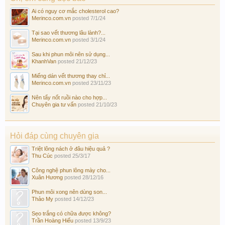
Ai có nguy cơ mắc cholesterol cao?
Merinco.com.vn
posted
7/1/24
Tại sao vết thương lâu lành?...
Merinco.com.vn
posted
3/1/24
Sau khi phun môi nên sử dụng...
KhanhVan
posted
21/12/23
Miếng dán vết thương thay chỉ...
Merinco.com.vn
posted
23/11/23
Nên tẩy nốt ruồi nào cho hợp...
Chuyên gia tư vấn
posted
21/10/23
Hỏi đáp cùng chuyên gia
Triệt lông nách ở đâu hiệu quả ?
Thu Cúc
posted
25/3/17
Công nghệ phun lông mày cho...
Xuân Hương
posted
28/12/16
Phun môi xong nên dùng son...
Thảo My
posted
14/12/23
Sẹo trắng có chữa được không?
Trần Hoàng Hiếu
posted
13/9/23