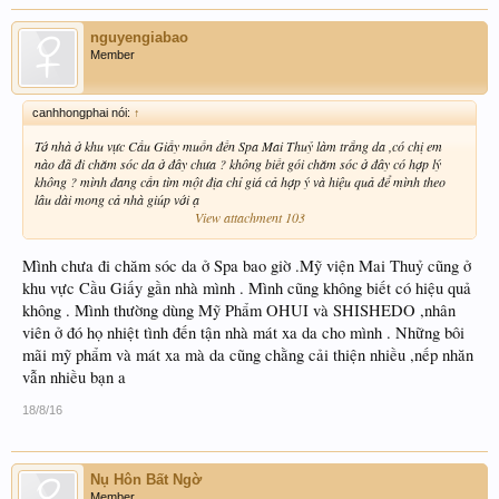
nguyengiabao
Member
canhhongphai nói:
↑
Tớ nhà ở khu vực Cầu Giấy muốn đến Spa Mai Thuỷ làm trắng da ,có chị em
nào đã đi chăm sóc da ở đây chưa ? không biết gói chăm sóc ở đây có hợp lý
không ? mình đang cần tìm một địa chỉ giá cả hợp ý và hiệu quả để mình theo
lâu dài mong cả nhà giúp với ạ
View attachment 103
Mình chưa đi chăm sóc da ở Spa bao giờ .Mỹ viện Mai Thuỷ cũng ở
khu vực Cầu Giấy gần nhà mình . Mình cũng không biết có hiệu quả
không . Mình thường dùng Mỹ Phẩm OHUI và SHISHEDO ,nhân
viên ở đó họ nhiệt tình đến tận nhà mát xa da cho mình . Những bôi
mãi mỹ phẩm và mát xa mà da cũng chằng cải thiện nhiều ,nếp nhăn
vẫn nhiều bạn a
18/8/16
Nụ Hôn Bất Ngờ
Member