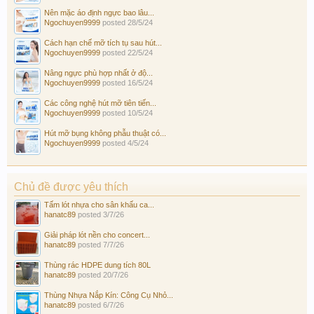
Nên mặc áo định ngực bao lâu...
Ngochuyen9999
posted
28/5/24
Cách hạn chế mỡ tích tụ sau hút...
Ngochuyen9999
posted
22/5/24
Nâng ngực phù hợp nhất ở độ...
Ngochuyen9999
posted
16/5/24
Các công nghệ hút mỡ tiên tiến...
Ngochuyen9999
posted
10/5/24
Hút mỡ bụng không phẫu thuật có...
Ngochuyen9999
posted
4/5/24
Chủ đề được yêu thích
Tấm lót nhựa cho sân khấu ca...
hanatc89
posted
3/7/26
Giải pháp lót nền cho concert...
hanatc89
posted
7/7/26
Thùng rác HDPE dung tích 80L
hanatc89
posted
20/7/26
Thùng Nhựa Nắp Kín: Công Cụ Nhỏ...
hanatc89
posted
6/7/26