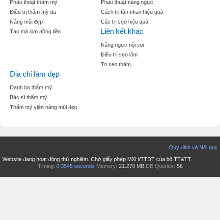
Phẫu thuật thẩm mỹ
Phẫu thuật nâng ngực
Điều trị thẩm mỹ da
Cách trị tàn nhan hiệu quả
Nâng mũi đẹp
Các trị sẹo hiệu quả
Liên kết khác
Tạo mà lúm đồng tiền
Nâng ngực nội soi
Điều trị sẹo lõm
Trị sẹo thâm
Địa chỉ làm đẹp
Danh bạ thẩm mỹ
Bác sĩ thẩm mỹ
Thẩm mỹ viện nâng mũi đẹp
Quy định và Nội quy
Website đang hoạt động thử nghiệm. Chờ giấy phép MXH/TTDT của bộ TT&TT.
Timing:
0.3545 seconds
Memory:
21.279 MB
DB Queries:
56