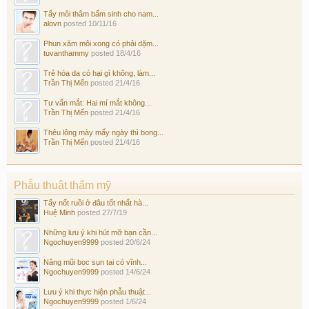
Tẩy môi thâm bẩm sinh cho nam...
alovn
posted
10/11/16
Phun xăm môi xong có phải dặm...
tuvanthammy
posted
18/4/16
Trẻ hóa da có hại gì không, làm...
Trần Thị Mến
posted
21/4/16
Tư vấn mắt: Hai mí mắt không...
Trần Thị Mến
posted
21/4/16
Thêu lông mày mấy ngày thì bong...
Trần Thị Mến
posted
21/4/16
Phẫu thuật thẩm mỹ
Tẩy nốt ruồi ở đâu tốt nhất hà...
Huệ Minh
posted
27/7/19
Những lưu ý khi hút mỡ bạn cần...
Ngochuyen9999
posted
20/6/24
Nâng mũi bọc sụn tai có vĩnh...
Ngochuyen9999
posted
14/6/24
Lưu ý khi thực hiện phẫu thuật...
Ngochuyen9999
posted
1/6/24