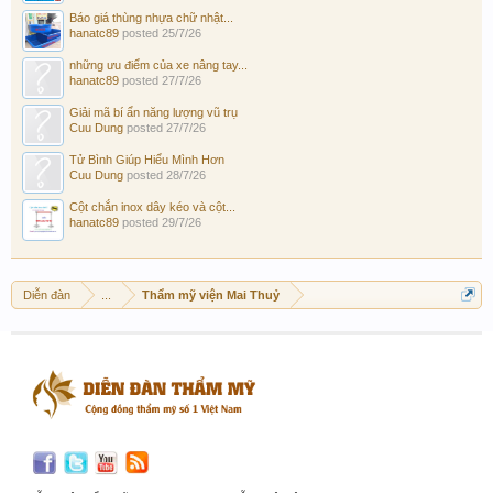
Báo giá thùng nhựa chữ nhật...
hanatc89
posted
25/7/26
những ưu điểm của xe nâng tay...
hanatc89
posted
27/7/26
Giải mã bí ẩn năng lượng vũ trụ
Cuu Dung
posted
27/7/26
Tử Bình Giúp Hiểu Mình Hơn
Cuu Dung
posted
28/7/26
Cột chắn inox dây kéo và cột...
hanatc89
posted
29/7/26
Diễn đàn
...
Thẩm mỹ viện Mai Thuỷ