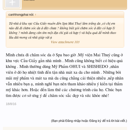
canhhongphai nói:
↑
Tớ nhà ở khu vực Cầu Giấy muốn đến Spa Mai Thuỷ làm trắng da ,có chị em
nào đã đi chăm sóc da ở đây chưa ? không biết gói chăm sóc ở đây có hợp lý
không ? mình đang cần tìm một địa chỉ giá cả hợp ý và hiệu quả để mình theo
lâu dài mong cả nhà giúp với ạ
View attachment 103
Mình chưa đi chăm sóc da ở Spa bao giờ .Mỹ viện Mai Thuỷ cũng ở
khu vực Cầu Giấy gần nhà mình . Mình cũng không biết có hiệu quả
không . Mình thường dùng Mỹ Phẩm OHUI và SHISHEDO ,nhân
viên ở đó họ nhiệt tình đến tận nhà mát xa da cho mình . Những bôi
mãi mỹ phẩm và mát xa mà da cũng chằng cải thiện nhiều ,nếp nhăn
vẫn nhiều bạn ạ, mình nghĩ bạn nên tham khảo nhiều ý kiến tại thẩm
mỹ khác hơn. Hoặc đến làm thử các chương trình của họ. Chúc bạn
tìm được cơ sở ưng ý để chăm sóc sắc đẹp và sức khỏe nhé!
18/8/16
(Bạn phải Đăng nhập hoặc Đăng ký để trả lời bài viết.)