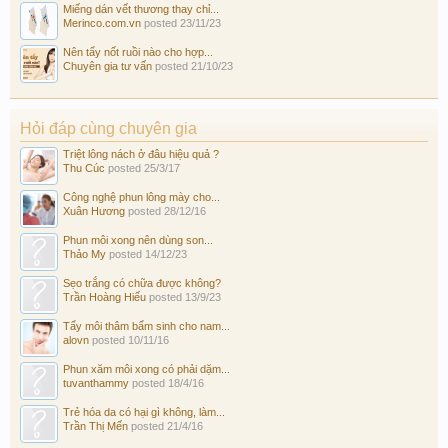
Miếng dán vết thương thay chỉ...
Merinco.com.vn
posted
23/11/23
Nên tẩy nốt ruồi nào cho hợp...
Chuyên gia tư vấn
posted
21/10/23
Hỏi đáp cùng chuyên gia
Triệt lông nách ở đâu hiệu quả ?
Thu Cúc
posted
25/3/17
Công nghệ phun lông mày cho...
Xuân Hương
posted
28/12/16
Phun môi xong nên dùng son...
Thảo My
posted
14/12/23
Sẹo trắng có chữa được không?
Trần Hoàng Hiếu
posted
13/9/23
Tẩy môi thâm bẩm sinh cho nam...
alovn
posted
10/11/16
Phun xăm môi xong có phải dặm...
tuvanthammy
posted
18/4/16
Trẻ hóa da có hại gì không, làm...
Trần Thị Mến
posted
21/4/16