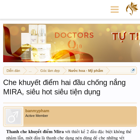
Diễn đàn
...
Góc làm đẹp
Nước hoa - Mỹ phẩm
Che khuyết điểm hai đầu chống nắng
MIRA, siêu hot siêu tiện dụng
banmypham
Active Member
Thanh che khuyết điểm Mira
với thiết kế 2 đầu đặc biệt không thể
nhầm lẫn, một đầu là thanh che dạng nén dùng để che những vết