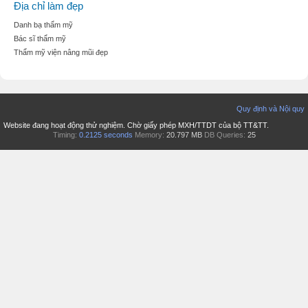
Địa chỉ làm đẹp
Danh bạ thẩm mỹ
Bác sĩ thẩm mỹ
Thẩm mỹ viện nâng mũi đẹp
Quy định và Nội quy
Website đang hoạt động thử nghiệm. Chờ giấy phép MXH/TTDT của bộ TT&TT.
Timing:
0.2125 seconds
Memory:
20.797 MB
DB Queries:
25