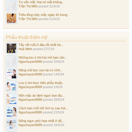
Tư vấn mắt: Hai mí mắt không...
Trần Thị Mến
posted
21/4/16
Thêu lông mày mấy ngày thì bong...
Trần Thị Mến
posted
21/4/16
Phẫu thuật thẩm mỹ
Tẩy nốt ruồi ở đâu tốt nhất hà...
Huệ Minh
posted
27/7/19
Những lưu ý khi hút mỡ bạn cần...
Ngochuyen9999
posted
20/6/24
Nâng mũi bọc sụn tai có vĩnh...
Ngochuyen9999
posted
14/6/24
Lưu ý khi thực hiện phẫu thuật...
Ngochuyen9999
posted
1/6/24
Nên mặc áo định ngực bao lâu...
Ngochuyen9999
posted
28/5/24
Cách hạn chế mỡ tích tụ sau hút...
Ngochuyen9999
posted
22/5/24
Nâng ngực phù hợp nhất ở độ...
Ngochuyen9999
posted
16/5/24