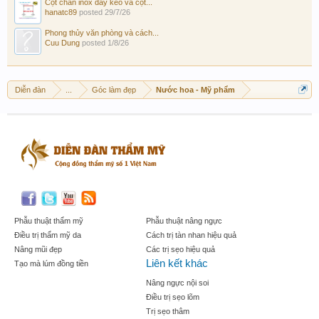
Cột chắn inox dây kéo và cột...
hanatc89
posted
29/7/26
Phong thủy văn phòng và cách...
Cuu Dung
posted
1/8/26
Diễn đàn
...
Góc làm đẹp
Nước hoa - Mỹ phẩm
Phẫu thuật thẩm mỹ
Phẫu thuật nâng ngực
Điều trị thẩm mỹ da
Cách trị tàn nhan hiệu quả
Nâng mũi đẹp
Các trị sẹo hiệu quả
Liên kết khác
Tạo mà lúm đồng tiền
Nâng ngực nội soi
Điều trị sẹo lõm
Trị sẹo thâm