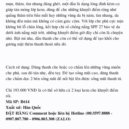
mụn, thâm, tàn nhang đáng ghét, một đầu là dạng lỏng đính kèm cọ
giúp tán mỏng lớp kem, dùng để che những khuyết điểm rộng như
quầng thâm trên bầu mắt hay những vùng da bị nám, tàn nhang, da
không đều màu mà không có cảm giác cộm. Với lớp che phủ cực mịn
không bít lỗ chân lông, kết hợp chỉ số chống nắng SPF 27 bảo vệ da
dưới ánh nắng mặt trời, những khuyết điểm giờ đây chỉ còn là chuyện
nhỏ. Bật mí nha, đầu thanh che còn có thể sử dụng để tạo khối cho
gương mặt thêm thanh thoát nữa đó.
Cách sử dụng: Dùng thanh che hoặc cọ chấm lên những vùng muốn
che phủ, sau đó tán nhẹ, đều tay. Để tạo sống mũi cao, dùng thanh
che chấm dọc 2 bên sống mũi để nổi bật lên được sống mũi thanh tú.
Chỉ 193.000 VNĐ là có thế sở hữu cả 2 loại kem che khuyết điểm
rồi.
Mã SP: B614
Xuất xứ: Hàn Quốc
ĐẶT HÀNG Comment hoặc liên hệ Hotline (08)3597.8888 -
0907.807.780 - 0906.803.308 (ZALO)