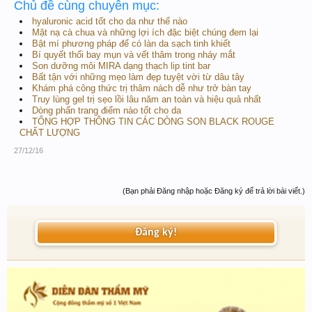
Chủ đề cùng chuyên mục:
hyaluronic acid tốt cho da như thế nào
Mặt nạ cà chua và những lợi ích đặc biệt chúng đem lại
Bật mí phương pháp để có làn da sạch tinh khiết
Bí quyết thổi bay mụn và vết thâm trong nháy mắt
Son dưỡng môi MIRA dạng thạch lip tint bar
Bất tận với những mẹo làm đẹp tuyệt vời từ dâu tây
Khám phá công thức trị thâm nách dễ như trở bàn tay
Truy lùng gel trị sẹo lồi lâu năm an toàn và hiệu quả nhất
Dòng phấn trang điểm nào tốt cho da
TỔNG HỢP THÔNG TIN CÁC DÒNG SON BLACK ROUGE
CHẤT LƯỢNG
27/12/16
(Bạn phải Đăng nhập hoặc Đăng ký để trả lời bài viết.)
Đăng ký!