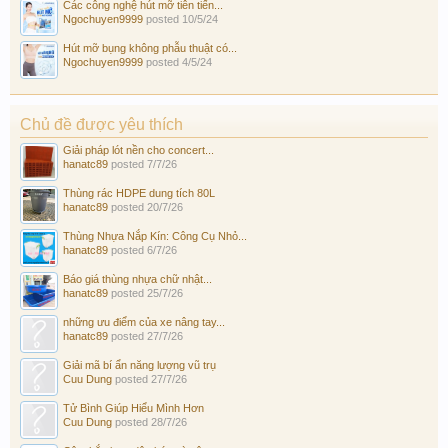
Các công nghệ hút mỡ tiên tiến...
Ngochuyen9999
posted
10/5/24
Hút mỡ bụng không phẫu thuật có...
Ngochuyen9999
posted
4/5/24
Chủ đề được yêu thích
Giải pháp lót nền cho concert...
hanatc89
posted
7/7/26
Thùng rác HDPE dung tích 80L
hanatc89
posted
20/7/26
Thùng Nhựa Nắp Kín: Công Cụ Nhỏ...
hanatc89
posted
6/7/26
Báo giá thùng nhựa chữ nhật...
hanatc89
posted
25/7/26
những ưu điểm của xe nâng tay...
hanatc89
posted
27/7/26
Giải mã bí ẩn năng lượng vũ trụ
Cuu Dung
posted
27/7/26
Tử Bình Giúp Hiểu Mình Hơn
Cuu Dung
posted
28/7/26