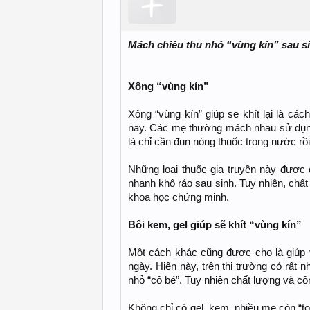
Mách chiêu thu nhỏ “vùng kín” sau s
Xông “vùng kín”
Xông “vùng kín” giúp se khít lại là cá
nay. Các mẹ thường mách nhau sử dụng 
là chỉ cần đun nóng thuốc trong nước rồ
Những loại thuốc gia truyền này được 
nhanh khô ráo sau sinh. Tuy nhiên, chấ
khoa học chứng minh.
Bôi kem, gel giúp sẽ khít “vùng kín”
Một cách khác cũng được cho là giúp v
ngày. Hiện này, trên thị trường có rất
nhỏ “cô bé”. Tuy nhiên chất lượng và côn
Không chỉ có gel, kem, nhiều mẹ còn “to