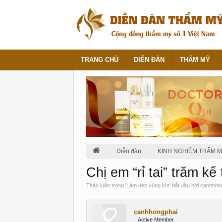
TRANG CHỦ
DIỄN ĐÀN
THẨM MỸ
Diễn đàn
KINH NGHIỆM THẨM 
Chị em “rỉ tai” trăm k
Thảo luận trong '
Làm đẹp vùng kín
' bắt đầu bởi
canhhon
canhhongphai
Active Member