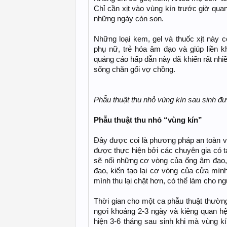
Chỉ cần xịt vào vùng kín trước giờ qua
những ngày còn son.
Những loại kem, gel và thuốc xịt này
phụ nữ, trẻ hóa âm đạo và giúp liền k
quảng cáo hấp dẫn này đã khiến rất nhi
sống chăn gối vợ chồng.
Phẫu thuật thu nhỏ vùng kín sau sinh đ
Phẫu thuật thu nhỏ “vùng kín”
Đây được coi là phương pháp an toàn v
được thực hiện bởi các chuyên gia có t
sẽ nối những cơ vòng của ống âm đạo, 
đạo, kiến tạo lại cơ vòng của cửa mì
mình thu lại chặt hơn, có thể làm cho 
Thời gian cho một ca phẫu thuật thường
ngơi khoảng 2-3 ngày và kiêng quan h
hiện 3-6 tháng sau sinh khi mà vùng kí