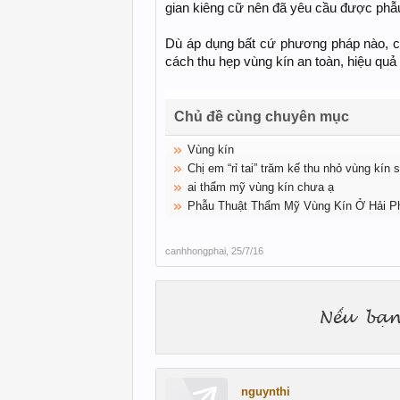
gian kiêng cữ nên đã yêu cầu được phẫu
Dù áp dụng bất cứ phương pháp nào, c
cách thu hẹp vùng kín an toàn, hiệu quả 
Chủ đề cùng chuyên mục
Vùng kín
Chị em “rỉ tai” trăm kế thu nhỏ vùng kín 
ai thẩm mỹ vùng kín chưa ạ
Phẫu Thuật Thẩm Mỹ Vùng Kín Ở Hải Ph
canhhongphai
,
25/7/16
nguynthi