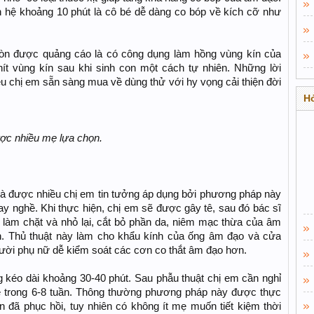
n hệ khoảng 10 phút là cô bé dễ dàng co bóp về kích cỡ như
 còn được quảng cáo là có công dụng làm hồng vùng kín của
hít vùng kín sau khi sinh con một cách tự nhiên. Những lời
ều chị em sẵn sàng mua về dùng thử với hy vọng cải thiện đời
Hỏ
ược nhiều mẹ lựa chọn.
à được nhiều chị em tin tưởng áp dụng bởi phương pháp này
ay nghề. Khi thực hiện, chị em sẽ được gây tê, sau đó bác sĩ
làm chặt và nhỏ lại, cắt bỏ phần da, niêm mạc thừa của âm
nh. Thủ thuật này làm cho khẩu kính của ống âm đạo và cửa
người phụ nữ dễ kiểm soát các cơn co thắt âm đạo hơn.
 kéo dài khoảng 30-40 phút. Sau phẫu thuật chị em cần nghỉ
ệ trong 6-8 tuần. Thông thường phương pháp này được thực
n đã phục hồi, tuy nhiên có không ít mẹ muốn tiết kiệm thời