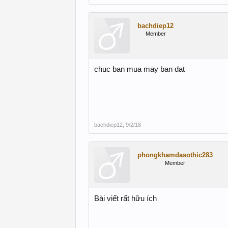
bachdiep12
Member
chuc ban mua may ban dat
bachdiep12
,
9/2/18
phongkhamdasothic283
Member
Bài viết rất hữu ích