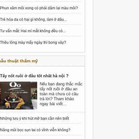
Phun xăm môi xong có phải dặm lại màu môi?
Trẻ hóa da có hại gì không, làm ở đâu...
Tư vấn mắt: Hai mí mắt không đều có...
Thêu lông mày mấy ngày thì bong vảy?
hẫu thuật thẩm mỹ
Tẩy nốt ruồi ở đâu tốt nhất hà nội ?
Nếu bạn đang thắc mắc
tẩy nốt ruồi ở đâu an
toàn mà chưa có câu
trả lời? Tham khảo
ngay bài viết...
Những lưu ý khi hút mỡ bạn cần nên biết
Nâng mũi bọc sụn tai có vĩnh viễn không?