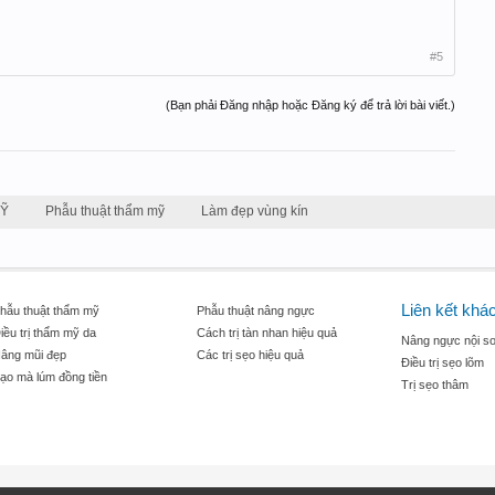
#5
(Bạn phải Đăng nhập hoặc Đăng ký để trả lời bài viết.)
MỸ
Phẫu thuật thẩm mỹ
Làm đẹp vùng kín
Liên kết khá
hẫu thuật thẩm mỹ
Phẫu thuật nâng ngực
iều trị thẩm mỹ da
Cách trị tàn nhan hiệu quả
Nâng ngực nội so
âng mũi đẹp
Các trị sẹo hiệu quả
Điều trị sẹo lõm
ạo mà lúm đồng tiền
Trị sẹo thâm