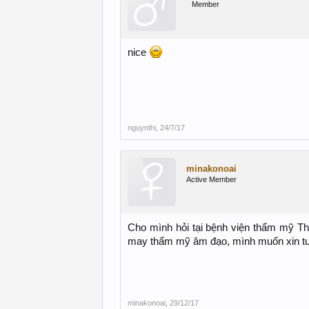
Member
nice
nguynthi
,
24/7/17
minakonoai
Active Member
Cho mình hỏi tại bệnh viện thẩm mỹ Th
may thẩm mỹ âm đạo, mình muốn xin tư
minakonoai
,
29/12/17