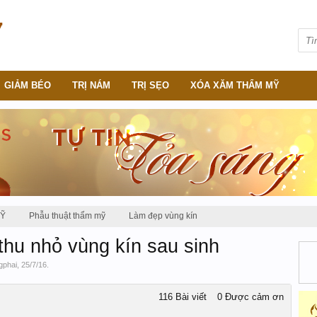
GIẢM BÉO
TRỊ NÁM
TRỊ SẸO
XÓA XĂM THẨM MỸ
MỸ
Phẫu thuật thẩm mỹ
Làm đẹp vùng kín
ế thu nhỏ vùng kín sau sinh
gphai
,
25/7/16
.
116 Bài viết
0 Được cảm ơn