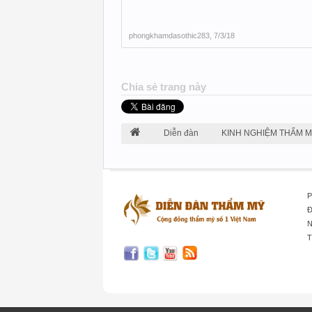
phongkhamdasothic283
,
7/3/18
Chia sẻ trang này
Diễn đàn
KINH NGHIỆM THẨM 
P
Đ
N
T