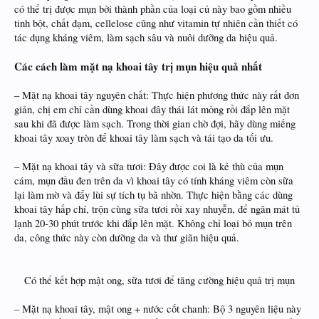
có thể trị được mụn bởi thành phần của loại củ này bao gồm nhiều
tinh bột, chất đạm, cellelose cũng như vitamin tự nhiên cần thiết có
tác dụng kháng viêm, làm sạch sâu và nuôi dưỡng da hiệu quả.
Các cách làm mặt nạ khoai tây trị mụn hiệu quả nhất
– Mặt nạ khoai tây nguyên chất: Thực hiện phương thức này rất đơn
giản, chị em chỉ cần dùng khoai đây thái lát mỏng rồi đắp lên mặt
sau khi đã được làm sạch. Trong thời gian chờ đợi, hãy dùng miếng
khoai tây xoay tròn để khoai tây làm sạch và tái tạo da tối ưu.
– Mặt nạ khoai tây và sữa tươi: Đây được coi là kẻ thù của mụn
cám, mụn đầu đen trên da vì khoai tây có tính kháng viêm còn sữa
lại làm mờ và đẩy lùi sự tích tụ bã nhờn. Thực hiện bằng các dùng
khoai tây hấp chí, trộn cùng sữa tươi rồi xay nhuyễn, để ngăn mát tủ
lạnh 20-30 phút trước khi đắp lên mặt. Không chỉ loại bỏ mụn trên
da, công thức này còn dưỡng da và thư giãn hiệu quả.
Có thể kết hợp mật ong, sữa tươi để tăng cường hiệu quả trị mụn
– Mặt nạ khoai tây, mật ong + nước cốt chanh: Bộ 3 nguyên liệu này