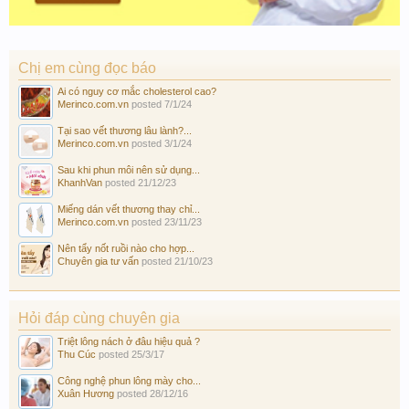
Chị em cùng đọc báo
Ai có nguy cơ mắc cholesterol cao?
Merinco.com.vn
posted
7/1/24
Tại sao vết thương lâu lành?...
Merinco.com.vn
posted
3/1/24
Sau khi phun môi nên sử dụng...
KhanhVan
posted
21/12/23
Miếng dán vết thương thay chỉ...
Merinco.com.vn
posted
23/11/23
Nên tẩy nốt ruồi nào cho hợp...
Chuyên gia tư vấn
posted
21/10/23
Hỏi đáp cùng chuyên gia
Triệt lông nách ở đâu hiệu quả ?
Thu Cúc
posted
25/3/17
Công nghệ phun lông mày cho...
Xuân Hương
posted
28/12/16