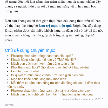
sẽ mang đến một khả năng làm mềm nhân mụn và nhanh chóng đẩy
chúng ra ngoài, hiệu quả với cả mụn mủ sưng viêm hay mụn bọc
cứng đầu.
Nếu bạn không có đủ thời gian thực hiện các công thức trên thì bạn
kem trị mụn hiệu quả
có thể thay thể bằng bộ
Bright Dr, đây đang
là sản phẩm được rất nhiều khách hàng tin dùng bởi có thể trị tận gốc
mụn nhanh chóng mà còn giúp da trắng sáng mịn màng, đẹp tự
nhiên.
Chủ đề cùng chuyên mục:
Phương pháp tắm trắng toàn thân hiệu quả?
Khách hàng đánh giá thế nào về TMV Hà Nội?
Mách bạn cách làm kem tắm trắng toàn thân
Khử thâm môi là gì? Giữ được bao lâu? Giá bao nhiêu?
kem trị mụn tốt nhất
Bí quyết trị mụn bằng chanh tươi đơn giản hiệu quả
Mẹo nhỏ khắc phục lông mày mọc lệch
Môi thâm xì bẩm sinh cũng trở nên đỏ hồng chỉ sau 1 đêm thoa
hỗn hợp này
Phương pháp tắm trắng toàn thân tại nhà bằng cám gạo
Mách bạn cách chế biến kem tắm trắng đơn giản hiệu quả
Last edited by a moderator:
18/7/16
18/7/16