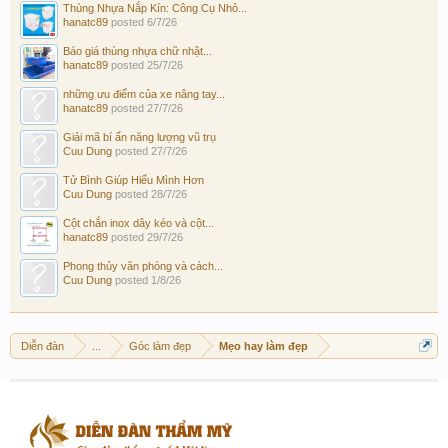
Thùng Nhựa Nắp Kín: Công Cụ Nhỏ...
hanatc89
posted
6/7/26
Báo giá thùng nhựa chữ nhật...
hanatc89
posted
25/7/26
những ưu điểm của xe nâng tay...
hanatc89
posted
27/7/26
Giải mã bí ẩn năng lượng vũ trụ
Cuu Dung
posted
27/7/26
Tử Bình Giúp Hiểu Mình Hơn
Cuu Dung
posted
28/7/26
Cột chắn inox dây kéo và cột...
hanatc89
posted
29/7/26
Phong thủy văn phòng và cách...
Cuu Dung
posted
1/8/26
Diễn đàn
...
Góc làm đẹp
Mẹo hay làm đẹp