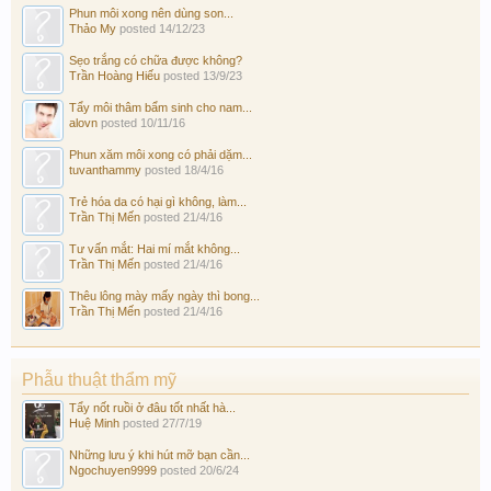
Phun môi xong nên dùng son...
Thảo My
posted
14/12/23
Sẹo trắng có chữa được không?
Trần Hoàng Hiếu
posted
13/9/23
Tẩy môi thâm bẩm sinh cho nam...
alovn
posted
10/11/16
Phun xăm môi xong có phải dặm...
tuvanthammy
posted
18/4/16
Trẻ hóa da có hại gì không, làm...
Trần Thị Mến
posted
21/4/16
Tư vấn mắt: Hai mí mắt không...
Trần Thị Mến
posted
21/4/16
Thêu lông mày mấy ngày thì bong...
Trần Thị Mến
posted
21/4/16
Phẫu thuật thẩm mỹ
Tẩy nốt ruồi ở đâu tốt nhất hà...
Huệ Minh
posted
27/7/19
Những lưu ý khi hút mỡ bạn cần...
Ngochuyen9999
posted
20/6/24