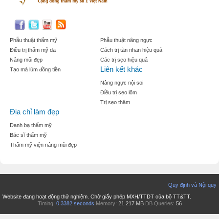
Phẫu thuật thẩm mỹ
Phẫu thuật nâng ngực
Điều trị thẩm mỹ da
Cách trị tàn nhan hiệu quả
Nâng mũi đẹp
Các trị sẹo hiệu quả
Liên kết khác
Tạo mà lúm đồng tiền
Nâng ngực nội soi
Điều trị sẹo lõm
Trị sẹo thâm
Địa chỉ làm đẹp
Danh bạ thẩm mỹ
Bác sĩ thẩm mỹ
Thẩm mỹ viện nâng mũi đẹp
Quy định và Nội quy
Website đang hoạt động thử nghiệm. Chờ giấy phép MXH/TTDT của bộ TT&TT.
Timing:
0.3382 seconds
Memory:
21.217 MB
DB Queries:
56