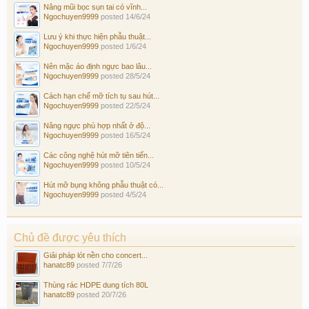
Nâng mũi bọc sụn tai có vĩnh...
Ngochuyen9999
posted
14/6/24
Lưu ý khi thực hiện phẫu thuật...
Ngochuyen9999
posted
1/6/24
Nên mặc áo định ngực bao lâu...
Ngochuyen9999
posted
28/5/24
Cách hạn chế mỡ tích tụ sau hút...
Ngochuyen9999
posted
22/5/24
Nâng ngực phù hợp nhất ở độ...
Ngochuyen9999
posted
16/5/24
Các công nghệ hút mỡ tiên tiến...
Ngochuyen9999
posted
10/5/24
Hút mỡ bụng không phẫu thuật có...
Ngochuyen9999
posted
4/5/24
Chủ đề được yêu thích
Giải pháp lót nền cho concert...
hanatc89
posted
7/7/26
Thùng rác HDPE dung tích 80L
hanatc89
posted
20/7/26