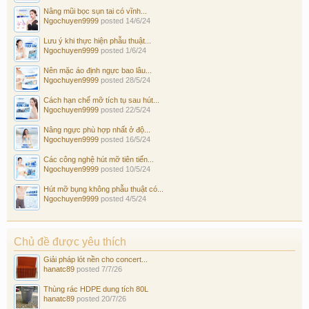
Nâng mũi bọc sụn tai có vĩnh...
Ngochuyen9999
posted
14/6/24
Lưu ý khi thực hiện phẫu thuật...
Ngochuyen9999
posted
1/6/24
Nên mặc áo định ngực bao lâu...
Ngochuyen9999
posted
28/5/24
Cách hạn chế mỡ tích tụ sau hút...
Ngochuyen9999
posted
22/5/24
Nâng ngực phù hợp nhất ở độ...
Ngochuyen9999
posted
16/5/24
Các công nghệ hút mỡ tiên tiến...
Ngochuyen9999
posted
10/5/24
Hút mỡ bụng không phẫu thuật có...
Ngochuyen9999
posted
4/5/24
Chủ đề được yêu thích
Giải pháp lót nền cho concert...
hanatc89
posted
7/7/26
Thùng rác HDPE dung tích 80L
hanatc89
posted
20/7/26