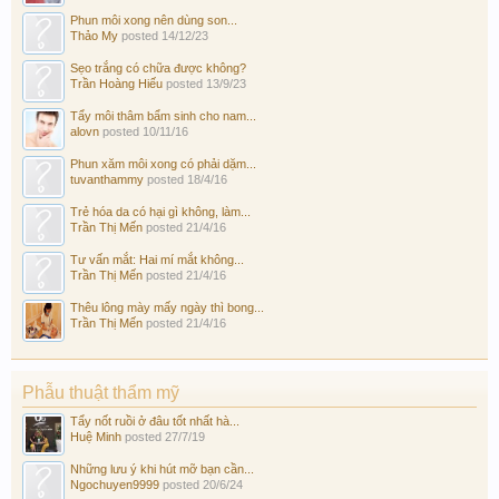
Phun môi xong nên dùng son...
Thảo My
posted
14/12/23
Sẹo trắng có chữa được không?
Trần Hoàng Hiếu
posted
13/9/23
Tẩy môi thâm bẩm sinh cho nam...
alovn
posted
10/11/16
Phun xăm môi xong có phải dặm...
tuvanthammy
posted
18/4/16
Trẻ hóa da có hại gì không, làm...
Trần Thị Mến
posted
21/4/16
Tư vấn mắt: Hai mí mắt không...
Trần Thị Mến
posted
21/4/16
Thêu lông mày mấy ngày thì bong...
Trần Thị Mến
posted
21/4/16
Phẫu thuật thẩm mỹ
Tẩy nốt ruồi ở đâu tốt nhất hà...
Huệ Minh
posted
27/7/19
Những lưu ý khi hút mỡ bạn cần...
Ngochuyen9999
posted
20/6/24