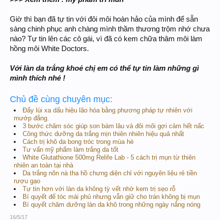
Giờ thì bạn đã tự tin với đôi môi hoàn hảo của mình để sẵn
sàng chinh phục anh chàng mình thầm thương trộm nhớ chưa
nào? Tự tin lên các cô gái, vì đã có kem chữa thâm môi làm
hồng môi White Doctors.
Với làn da trắng khoẻ chị em có thể tự tin làm những gì
mình thích nhé !
Chủ đề cùng chuyên mục:
Đẩy lùi xa dấu hiệu lão hóa bằng phương pháp tự nhiên với
mướp đắng.
3 bước chăm sóc giúp son bám lâu và đôi môi gợi cảm hết nấc
Công thức dưỡng da trắng mịn thiên nhiên hiệu quả nhất
Cách trị khô da bong tróc trong mùa hè
Tư vấn mỹ phẩm làm trắng da tốt
White Glutathione 500mg Relife Lab - 5 cách trị mụn từ thiên
nhiên an toàn tại nhà
Da trắng nõn nà tha hồ chưng diện chỉ với nguyên liệu rẻ tiền
rượu gạo
Tự tin hơn với làn da không tỳ vết nhờ kem trị sẹo rỗ
Bí quyết để tóc mái phủ nhưng vẫn giữ cho trán không bị mụn
Bí quyết chăm dưỡng làn da khô trong những ngày nắng nóng
16/5/17