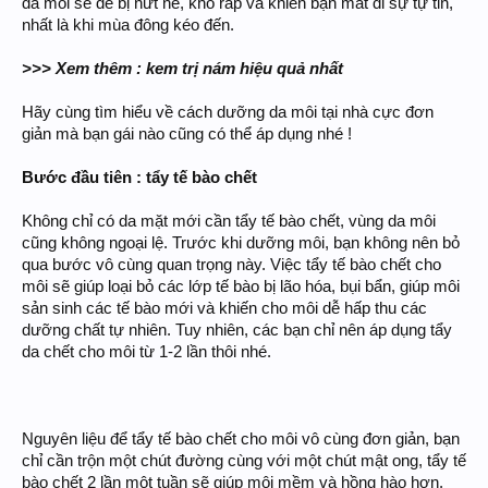
da môi sẽ dễ bị nứt nẻ, khô ráp và khiến bạn mất đi sự tự tin,
nhất là khi mùa đông kéo đến.
>>> Xem thêm : kem trị nám hiệu quả nhất
Hãy cùng tìm hiểu về cách dưỡng da môi tại nhà cực đơn
giản mà bạn gái nào cũng có thể áp dụng nhé !
Bước đầu tiên : tẩy tế bào chết
Không chỉ có da mặt mới cần tẩy tế bào chết, vùng da môi
cũng không ngoại lệ. Trước khi dưỡng môi, bạn không nên bỏ
qua bước vô cùng quan trọng này. Việc tẩy tế bào chết cho
môi sẽ giúp loại bỏ các lớp tế bào bị lão hóa, bụi bẩn, giúp môi
sản sinh các tế bào mới và khiến cho môi dễ hấp thu các
dưỡng chất tự nhiên. Tuy nhiên, các bạn chỉ nên áp dụng tẩy
da chết cho môi từ 1-2 lần thôi nhé.
Nguyên liệu để tẩy tế bào chết cho môi vô cùng đơn giản, bạn
chỉ cần trộn một chút đường cùng với một chút mật ong, tẩy tế
bào chết 2 lần một tuần sẽ giúp môi mềm và hồng hào hơn.