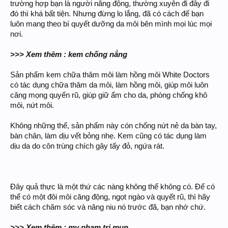
trường hợp bạn là người năng động, thường xuyên đi đây đi
đó thì khá bất tiện. Nhưng đừng lo lắng, đã có cách để bạn
luôn mang theo bí quyết dưỡng da môi bên mình mọi lúc mọi
nơi.
>>> Xem thêm : kem chống nắng
Sản phẩm kem chữa thâm môi làm hồng môi White Doctors
có tác dụng chữa thâm da môi, làm hồng môi, giúp môi luôn
căng mọng quyến rũ, giúp giữ ẩm cho da, phòng chống khô
môi, nứt môi.
Không những thế, sản phẩm này cón chống nứt nẻ da bàn tay,
bàn chân, làm dịu vết bỏng nhẹ. Kem cũng có tác dụng làm
dịu da do côn trùng chích gây tấy đỏ, ngứa rát.
Đây quả thực là một thứ các nàng không thể không có. Để có
thể có một đôi môi căng động, ngọt ngào và quyết rũ, thì hãy
biết cách chăm sóc và nâng niu nó trước đã, bạn nhớ chứ.
>>> Xem thêm : my pham tri mun