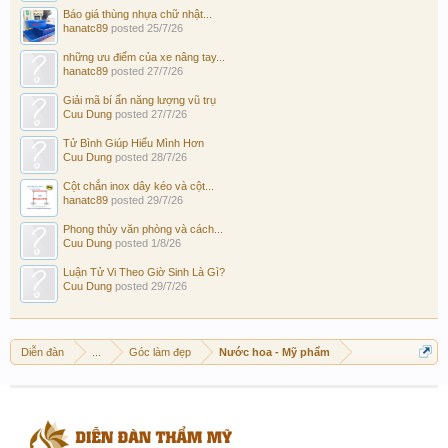
Báo giá thùng nhựa chữ nhật...
hanatc89
posted
25/7/26
những ưu điểm của xe nâng tay...
hanatc89
posted
27/7/26
Giải mã bí ẩn năng lượng vũ trụ
Cuu Dung
posted
27/7/26
Tử Bình Giúp Hiểu Mình Hơn
Cuu Dung
posted
28/7/26
Cột chắn inox dây kéo và cột...
hanatc89
posted
29/7/26
Phong thủy văn phòng và cách...
Cuu Dung
posted
1/8/26
Luận Tử Vi Theo Giờ Sinh Là Gì?
Cuu Dung
posted
29/7/26
Diễn đàn
...
Góc làm đẹp
Nước hoa - Mỹ phẩm