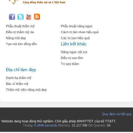
Phẫu thuật thẩm mỹ
Phẫu thuật nâng ngực
Điều trị thẩm mỹ da
Cách trị tàn nhan hiệu quả
Nâng mũi đẹp
Các trị sẹo hiệu quả
Liên kết khác
Tạo mà lúm đồng tiền
Nâng ngực nội soi
Điều trị sẹo lõm
Trị sẹo thâm
Địa chỉ làm đẹp
Danh bạ thẩm mỹ
Bác sĩ thẩm mỹ
Thẩm mỹ viện nâng mũi đẹp
Quy định và Nội quy
Website đang hoạt động thử nghiệm. Chờ giấy phép MXH/TTDT của bộ TT&TT.
Timing:
0.2846 seconds
Memory:
21.217 MB
DB Queries:
56