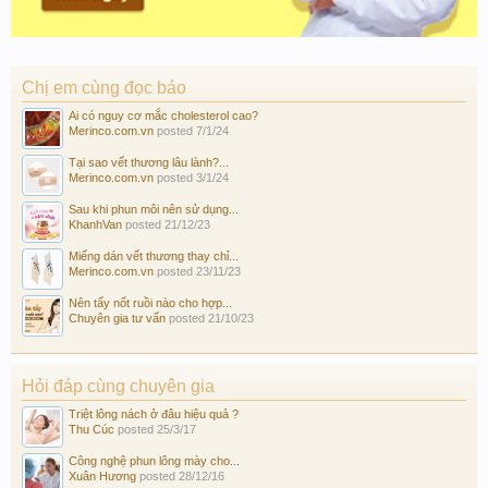
Chị em cùng đọc báo
Ai có nguy cơ mắc cholesterol cao?
Merinco.com.vn
posted
7/1/24
Tại sao vết thương lâu lành?...
Merinco.com.vn
posted
3/1/24
Sau khi phun môi nên sử dụng...
KhanhVan
posted
21/12/23
Miếng dán vết thương thay chỉ...
Merinco.com.vn
posted
23/11/23
Nên tẩy nốt ruồi nào cho hợp...
Chuyên gia tư vấn
posted
21/10/23
Hỏi đáp cùng chuyên gia
Triệt lông nách ở đâu hiệu quả ?
Thu Cúc
posted
25/3/17
Công nghệ phun lông mày cho...
Xuân Hương
posted
28/12/16