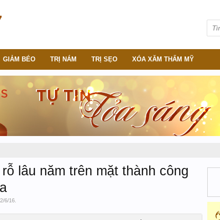
GIẢM BÉO
TRỊ NÁM
TRỊ SẸO
XÓA XĂM THẨM MỸ
 rỗ lâu năm trên mặt thành công
da
2/6/16
.