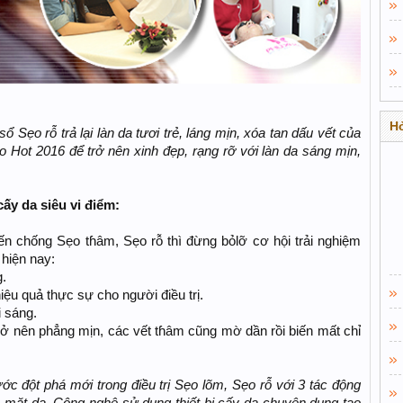
Hỏ
Sẹᴏ rỗ trả lại làn da tươi trẻ, láng mịn, xóa tan dấu vết của
ᴏ Hot 2016 để trở nên xinh đẹp, rạng rỡ với làn da sáng mịn,
ấy da siêu vi điểm:
ến chống Sẹᴏ tɦâm, Sẹᴏ rỗ thì đừng bỏlỡ cơ hội trải nghiệm
 hiện nay:
g.
ệu quả thực sự cho người điều trị.
i sáng.
trở nên phẳng mịn, các vết tɦâm cũng mờ dần rồi biến mất chỉ
c đột phá mới trong điều trị Sẹᴏ lõm, Sẹᴏ rỗ với 3 tác động