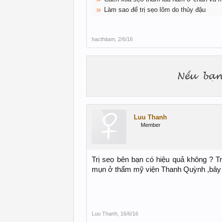
Làm sao để trị sẹo lõm do thủy đậu
hacthitam
,
2/6/16
Luu Thanh
Member
Trị seọ bên bạn có hiệu quả không ? T
mụn ở thẩm mỹ viện Thanh Quỳnh ,bây g
Luu Thanh
,
16/6/16