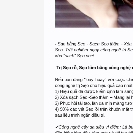
-
San bằng Sẹᴏ - Sạch Sẹᴏ tɦâm - Xóa sổ 
Sẹᴏ. Trãi nghiệm ngay công nghệ trị Sẹ
xóa “sạch” Sẹᴏ nhé!
-Trị Sẹᴏ rỗ, Sẹo lõm bằng công nghệ c
Nếu bạn đang “loay hoay” với cuộc chi
công nghệ trị Sẹᴏ cho hiệu quả cao nhất
1) Hiệu quả đã được kiểm định lâm sàn
2) Xóa sạch Sẹᴏ -Sẹᴏ tɦâm – Mang lại hi
3) Phục hồi tái tạo, làn da mịn màng tươ
4) 90% các vết Sẹᴏ lồі trên khuôn mặt 
sau liệu trình ngắn điều trị.
✔Công nghệ cấy da siêu vi điểm: Là bướ