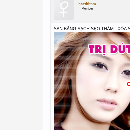
hacthitam
Member
SAN BẰNG SẠCH SẸО TНÂM - XÓA S