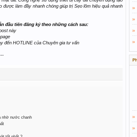
bề mặt da. Công nghệ sử dụng thiết bị cấy da chuyên dụng tạo
ẹᴏ được làm đầy nhanh chóng giúp trị Sẹᴏ lõm hiệu quả nhanh
 đầu tiên đăng ký theo những cách sau:
post này
npage
gay đến HOTLINE của Chuyên gia tư vấn
---
P
uả nhờ nước chanh
hất
t tốt nhất ?