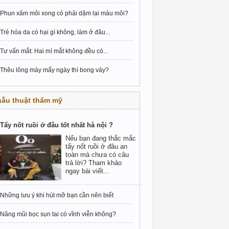
Phun xăm môi xong có phải dặm lại màu môi?
Trẻ hóa da có hại gì không, làm ở đâu...
Tư vấn mắt: Hai mí mắt không đều có...
Thêu lông mày mấy ngày thì bong vảy?
hẫu thuật thẩm mỹ
Tẩy nốt ruồi ở đâu tốt nhất hà nội ?
Nếu bạn đang thắc mắc
tẩy nốt ruồi ở đâu an
toàn mà chưa có câu
trả lời? Tham khảo
ngay bài viết...
Những lưu ý khi hút mỡ bạn cần nên biết
Nâng mũi bọc sụn tai có vĩnh viễn không?