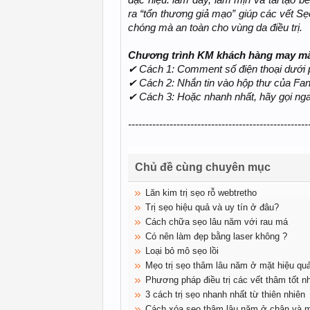
đặc hiệu: làm đầy, làm mịn và tái tạo 
ra “tổn thương giả mạo” giúp các vết S
chóng mà an toàn cho vùng da điều trị.
Chương trình KM khách hàng may mắn
✔ Cách 1: Comment số điện thoại dưới 
✔ Cách 2: Nhắn tin vào hộp thư của Fa
✔ Cách 3: Hoặc nhanh nhất, hãy gọi n
----------------------------------------------------
Chủ đề cùng chuyên mục
Lăn kim trị sẹo rỗ webtretho
Trị sẹo hiệu quả và uy tín ở đâu?
Cách chữa sẹo lâu năm với rau má
Có nên làm đẹp bằng laser không ?
Loại bỏ mô sẹo lồi
Mẹo trị sẹo thâm lâu năm ở mặt hiệu q
Phương pháp điều trị các vết thâm tốt n
3 cách trị sẹo nhanh nhất từ thiên nhiên
Cách xóa sẹo thâm lâu năm ở chân và mặ