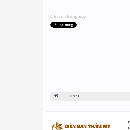
Chia sẻ trang này
Trị sẹo
P
Đ