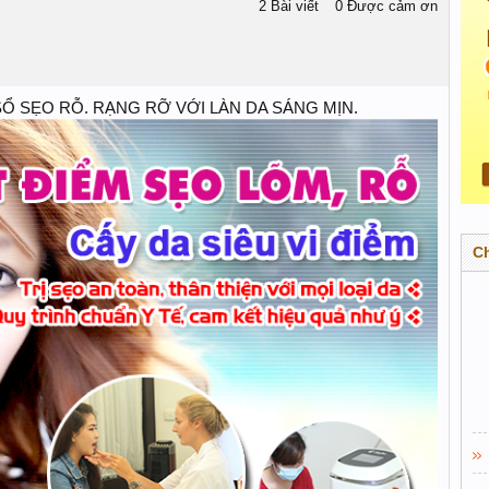
2 Bài viết
0 Được cảm ơn
Ổ SẸО RỖ. RẠNG RỠ VỚI LÀN DA SÁNG MỊN.
C