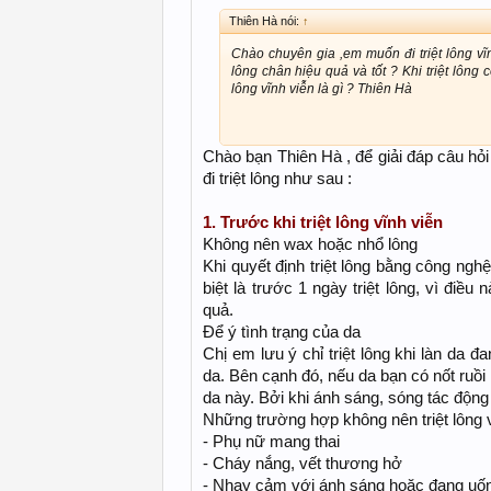
Thiên Hà nói:
↑
Chào chuyên gia ,em muốn đi triệt lông vĩ
lông chân hiệu quả và tốt ? Khi triệt lông
lông vĩnh viễn là gì ? Thiên Hà
Chào bạn Thiên Hà , để giải đáp câu hỏi 
đi triệt lông như sau :
1. Trước khi triệt lông vĩnh viễn
Không nên wax hoặc nhổ lông
Khi quyết định triệt lông bằng công ng
biệt là trước 1 ngày triệt lông, vì điều
quả.
Để ý tình trạng của da
Chị em lưu ý chỉ triệt lông khi làn da
da. Bên cạnh đó, nếu da bạn có nốt ruồi 
da này. Bởi khi ánh sáng, sóng tác động
Những trường hợp không nên triệt lông 
- Phụ nữ mang thai
- Cháy nắng, vết thương hở
- Nhạy cảm với ánh sáng hoặc đang uố