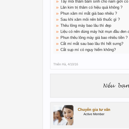
Tẩy môi thâm bẩm sinh cho nam giới có 
Lăn kim trị thâm có hiệu quả không ?
Phun xăm mí mắt giá bao nhiêu ?
Sau khi xăm môi nên bôi thuốc gì ?
Thêu lông mày bao lâu thì đẹp
Liệu có nên dùng máy hút mụn đầu đen đ
Phun thêu lông mày giá bao nhiêu tiền ?
Cắt mí mắt sau bao lâu thì hết sưng?
Cắt sụp mí có nguy hiểm không?
Thiên Hà
,
4/10/16
Chuyên gia tư vấn
Active Member