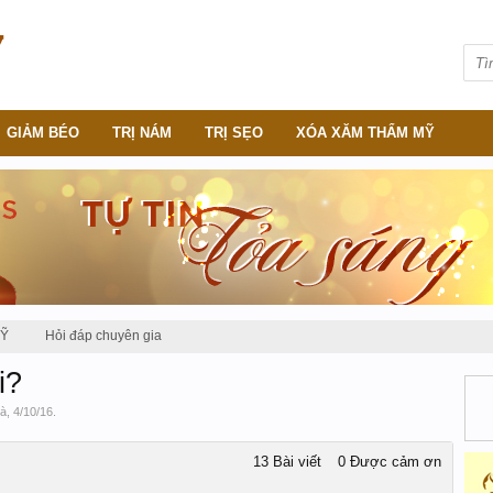
GIẢM BÉO
TRỊ NÁM
TRỊ SẸO
XÓA XĂM THẨM MỸ
MỸ
Hỏi đáp chuyên gia
i?
Hà
,
4/10/16
.
13 Bài viết
0 Được cảm ơn