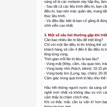
sáng sẽ bị các melanin này hấp thụ, làm 
- Sau tất cả các liệu trình điều trị, bạ
điều trị, bạn nên mặc quần dài, mang t
thúc liệu trình.
- Và điều đặc biệt là bạn cố gắng đi đúng
vĩnh viễn cao nhất.
3. Một số câu hỏi thường gặp khi triệt
Cần bao nhiêu lần trị liệu để triệt lông?
Chỉ với một lần điều trị thì không thể x
khách hàng sẽ cần 4 đến 6 lần điều trị 
lông từng vùng.
Thời gian mỗi lần trị liệu là bao lâu?
- Vùng mặt (Mép, cằm, râu quai nón, trá
- Vùng body nhỏ (Nách, bikini): 10-15 ph
- Vùng body lớn (Lưng, tay, chân): 20-3
Cảm giác trong quá trình trị liệu như thế
Hầu hết những người nước da sáng sẽ 
nghệ mới nhất và không đau so với cá
cảm thấy bị châm chích nhẹ.
Khi có thắc mắc cần tư vấn kĩ hơn bạ
thông tin bạn nhé