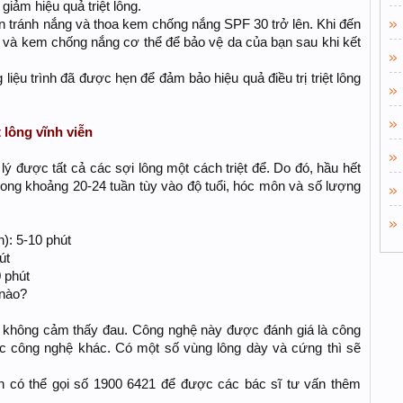
giảm hiệu quả triệt lông.
n cần tránh nắng và thoa kem chống nắng SPF 30 trở lên. Khi đến
ất và kem chống nắng cơ thể để bảo vệ da của bạn sau khi kết
 liệu trình đã được hẹn để đảm bảo hiệu quả điều trị triệt lông
 lông vĩnh viễn
ử lý được tất cả các sợi lông một cách triệt để. Do đó, hầu hết
trong khoảng 20-24 tuần tùy vào độ tuổi, hóc môn và số lượng
n): 5-10 phút
út
0 phút
 nào?
không cảm thấy đau. Công nghệ này được đánh giá là công
c công nghệ khác. Có một số vùng lông dày và cứng thì sẽ
n có thể gọi số 1900 6421 để được các bác sĩ tư vấn thêm