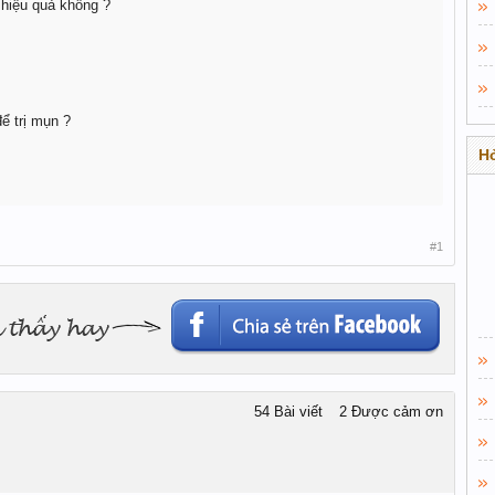
hiệu quả không ?
ể trị mụn ?
Hỏ
#1
54 Bài viết
2 Được cảm ơn