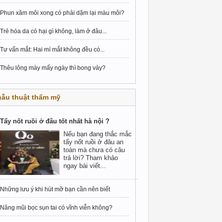
Phun xăm môi xong có phải dặm lại màu môi?
Trẻ hóa da có hại gì không, làm ở đâu...
Tư vấn mắt: Hai mí mắt không đều có...
Thêu lông mày mấy ngày thì bong vảy?
hẫu thuật thẩm mỹ
Tẩy nốt ruồi ở đâu tốt nhất hà nội ?
Nếu bạn đang thắc mắc
tẩy nốt ruồi ở đâu an
toàn mà chưa có câu
trả lời? Tham khảo
ngay bài viết...
Những lưu ý khi hút mỡ bạn cần nên biết
Nâng mũi bọc sụn tai có vĩnh viễn không?