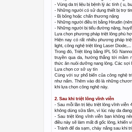
- Vùng da trị liệu bị bệnh lý ác tính ( u,
- Những người có sử dụng thiết bị trợ ti
- Bị bỏng hoặc chấn thương nặng
- Những người điều trị bằng Hirudin (nên
- Những người bị tiểu đường nặng, huyế
Lựa chọn phương pháp triệt lông phù h
Hiện nay có rất nhiều phương pháp tri
light, công nghệ triệt lông Laser Diode,...
Trong đó, Triệt lông bằng IPL 5G Nann
truyền qua da, hướng thẳng tới mầm 
thức ăn nuôi dưỡng nang lông. Các sợi lôn
Lựa chọn cơ sở uy tín
Cùng với sự phổ biến của công nghệ tri
như nấm. Thêm vào đó là những chương
khi lựa chọn công nghệ này.
2. Sau khi triệt lông vĩnh viễn
- Sau mỗi lần trị liệu triệt lông vĩnh v
không dùng sữa tắm, vì lúc này da đang
- Sau triệt lông vĩnh viễn bạn không nê
điều này sẽ làm mất đi gốc lông, khiến v
- Tránh để da sạm, cháy nắng sau khi tri