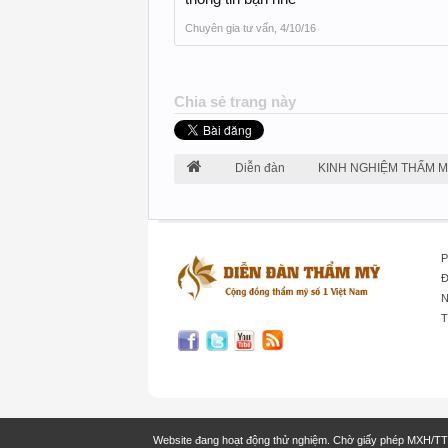
Chuyên gia tư vấn
,
4/10/16
Chia sẻ trang này
Diễn đàn
KINH NGHIỆM THẨM 
P
Đ
N
T
Website đang hoạt động thử nghiệm. Chờ giấy phép MXH/T