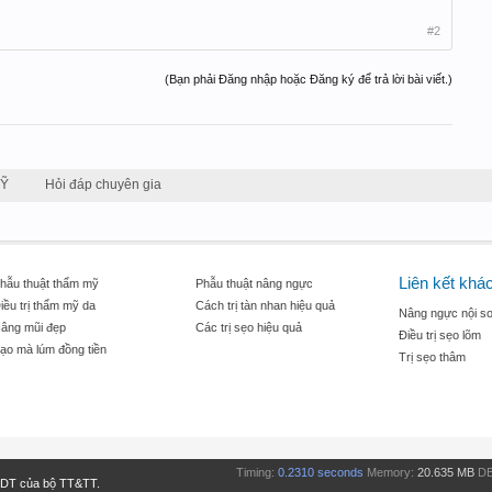
#2
(Bạn phải Đăng nhập hoặc Đăng ký để trả lời bài viết.)
MỸ
Hỏi đáp chuyên gia
Liên kết khá
hẫu thuật thẩm mỹ
Phẫu thuật nâng ngực
iều trị thẩm mỹ da
Cách trị tàn nhan hiệu quả
Nâng ngực nội so
âng mũi đẹp
Các trị sẹo hiệu quả
Điều trị sẹo lõm
ạo mà lúm đồng tiền
Trị sẹo thâm
Timing:
0.2310 seconds
Memory:
20.635 MB
DB
TDT của bộ TT&TT.