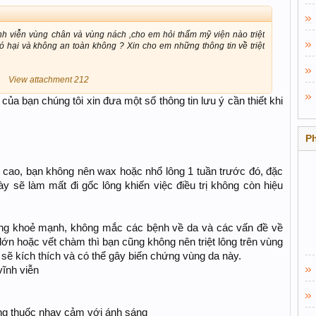
nh viễn vùng chân và vùng nách ,cho em hỏi thẩm mỹ viện nào triệt
 có hại và không an toàn không ? Xin cho em những thông tin về triệt
View attachment 212
của bạn chúng tôi xin đưa một số thông tin lưu ý cần thiết khi
P
hệ cao, bạn không nên wax hoặc nhổ lông 1 tuần trước đó, đặc
 này sẽ làm mất đi gốc lông khiến việc điều trị không còn hiệu
 đang khoẻ mạnh, không mắc các bệnh về da và các vấn đề về
lớn hoặc vết chàm thì bạn cũng không nên triệt lông trên vùng
 sẽ kích thích và có thể gây biến chứng vùng da này.
vĩnh viễn
ng thuốc nhạy cảm với ánh sáng