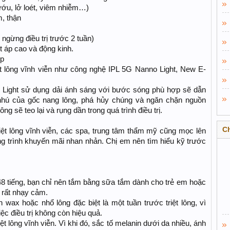
 bướu, lở loét, viêm nhiễm…)
m, thận
 ngừng điều trị trước 2 tuần)
t áp cao và động kinh.
ợp
ệt lông vĩnh viễn như công nghệ IPL 5G Nanno Light, New E-
o Light sử dụng dải ánh sáng với bước sóng phù hợp sẽ dẫn
nhú của gốc nang lông, phá hủy chúng và ngăn chặn nguồn
g sẽ teo lại và rụng dần trong quá trình điều trị.
C
ệt lông vĩnh viễn, các spa, trung tâm thẩm mỹ cũng mọc lên
 trình khuyến mãi nhan nhản. Chị em nên tìm hiểu kỹ trước
iễn 48 tiếng, bạn chỉ nên tắm bằng sữa tắm dành cho trẻ em hoặc
 rất nhạy cảm.
n wax hoặc nhổ lông đặc biệt là một tuần trước triệt lông, vì
iệc điều trị không còn hiệu quả.
ệt lông vĩnh viễn. Vì khi đó, sắc tố melanin dưới da nhiều, ánh