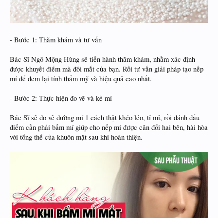
- Bước 1: Thăm khám và tư vấn
Bác Sĩ Ngô Mộng Hùng sẽ tiến hành thăm khám, nhằm xác định
được khuyết điểm mà đôi mắt của bạn. Rồi tư vấn giải pháp tạo nếp
mí để đem lại tính thẩm mỹ và hiệu quả cao nhất.
- Bước 2: Thực hiện đo vẽ và kẻ mí
Bác Sĩ sẽ đo vẽ đường mí 1 cách thật khéo léo, tỉ mỉ, rồi đánh dấu
điểm cần phải bấm mí giúp cho nếp mí được cân đối hai bên, hài hòa
với tổng thể của khuôn mặt sau khi hoàn thiện.