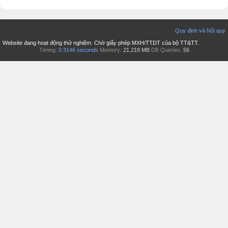
Quy định và Nội quy
Website đang hoạt động thử nghiệm. Chờ giấy phép MXH/TTDT của bộ TT&TT.
Timing:
0.3146 seconds
Memory:
21.218 MB
DB Queries:
56