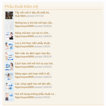
Phẫu thuật thẩm mỹ
Tẩy nốt ruồi ở đâu tốt nhất hà...
Huệ Minh
posted
27/7/19
Những lưu ý khi hút mỡ bạn cần...
Ngochuyen9999
posted
20/6/24
Nâng mũi bọc sụn tai có vĩnh...
Ngochuyen9999
posted
14/6/24
Lưu ý khi thực hiện phẫu thuật...
Ngochuyen9999
posted
1/6/24
Nên mặc áo định ngực bao lâu...
Ngochuyen9999
posted
28/5/24
Cách hạn chế mỡ tích tụ sau hút...
Ngochuyen9999
posted
22/5/24
Nâng ngực phù hợp nhất ở độ...
Ngochuyen9999
posted
16/5/24
Các công nghệ hút mỡ tiên tiến...
Ngochuyen9999
posted
10/5/24
Hút mỡ bụng không phẫu thuật có...
Ngochuyen9999
posted
4/5/24