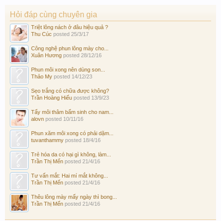
Hỏi đáp cùng chuyên gia
Triệt lông nách ở đâu hiệu quả ?
Thu Cúc
posted
25/3/17
Công nghệ phun lông mày cho...
Xuân Hương
posted
28/12/16
Phun môi xong nên dùng son...
Thảo My
posted
14/12/23
Sẹo trắng có chữa được không?
Trần Hoàng Hiếu
posted
13/9/23
Tẩy môi thâm bẩm sinh cho nam...
alovn
posted
10/11/16
Phun xăm môi xong có phải dặm...
tuvanthammy
posted
18/4/16
Trẻ hóa da có hại gì không, làm...
Trần Thị Mến
posted
21/4/16
Tư vấn mắt: Hai mí mắt không...
Trần Thị Mến
posted
21/4/16
Thêu lông mày mấy ngày thì bong...
Trần Thị Mến
posted
21/4/16