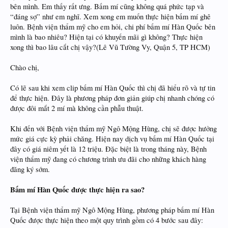
bên mình. Em thấy rất ưng. Bấm mí cũng không quá phức tạp và
“đáng sợ” như em nghĩ. Xem xong em muốn thực hiện bấm mí ghê
luôn. Bệnh viện thẩm mỹ cho em hỏi, chi phí bấm mí Hàn Quốc bên
mình là bao nhiêu? Hiện tại có khuyến mãi gì không? Thực hiện
xong thì bao lâu cắt chị vậy?(Lê Vũ Tường Vy, Quận 5, TP HCM)
Chào chị,
Có lẽ sau khi xem clip bấm mí Hàn Quốc thì chị đã hiểu rõ và tự tin
để thực hiện. Đây là phương pháp đơn giản giúp chị nhanh chóng có
được đôi mắt 2 mí mà không cần phẫu thuật.
Khi đến với Bệnh viện thẩm mỹ Ngô Mộng Hùng, chị sẽ được hưởng
mức giá cực kỳ phải chăng. Hiện nay dịch vụ bấm mí Hàn Quốc tại
đây có giá niêm yết là 12 triệu. Đặc biệt là trong tháng này, Bệnh
viện thẩm mỹ đang có chương trình ưu đãi cho những khách hàng
đăng ký sớm.
Bấm mí Hàn Quốc được thực hiện ra sao?
Tại Bệnh viện thẩm mỹ Ngô Mộng Hùng, phương pháp bấm mí Hàn
Quốc được thực hiện theo một quy trình gồm có 4 bước sau đây: