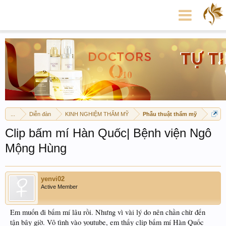
...
Diễn đàn
KINH NGHIỆM THẨM MỸ
Phẫu thuật thẩm mỹ
Clip bấm mí Hàn Quốc| Bệnh viện Ngô
Mộng Hùng
yenvi02
Active Member
Em muốn đi bấm mí lâu rồi. Nhưng vì vài lý do nên chần chừ đến
tận bây giờ. Vô tình vào youtube, em thấy clip bấm mí Hàn Quốc