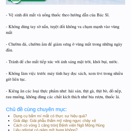
- Vệ sinh đôi mắt và uống thuốc theo hướng dẫn của Bác Sĩ.
- Không dùng tay sờ nắn, tuyệt đối không va chạm mạnh vào vùng
mắt
- Chườm đá, chườm ấm để giảm sưng ở vùng mắt trong những ngày
đầu.
- Tránh để cho mắt tiếp xúc với ánh sáng mặt trời, khói bụi, nước.
- Không làm việc trước máy tính hay đọc sách, xem tivi trong nhiều
giờ liên tục.
- Kiêng ăn các loại thực phẩm như: hải sản, thịt gà, thịt bò, đồ nếp,
rau muống, không dùng các chất kích thích như bia rượu, thuốc lá.
Chủ đề cùng chuyên mục:
Dụng cụ bấm mí mắt có thực sự hiệu quả?
Giải đáp: Giải phẫu thẩm mỹ nâng ngực chảy xệ
Cách có vòng 1 căng tròn| Bệnh viện Ngô Mộng Hùng
Liệu orlistat có giảm mỡ bụng không?