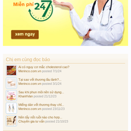
Chị em cùng đọc báo
Ai có nguy cơ mắc cholesterol cao?
Merinco.com.vn
posted
7/1/24
Tại sao vết thương lâu lành?...
Merinco.com.vn
posted
3/1/24
Sau khi phun môi nên sử dụng...
KhanhVan
posted
21/12/23
Miếng dán vết thương thay chỉ...
Merinco.com.vn
posted
23/11/23
Nên tẩy nốt ruồi nào cho hợp...
Chuyên gia tư vấn
posted
21/10/23