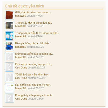
Chủ đề được yêu thích
Giải pháp lót nền cho concert...
hanatc89
posted
7/7/26
Thùng rác HDPE dung tích 80L
hanatc89
posted
20/7/26
Thùng Nhựa Nắp Kín: Công Cụ Nhỏ...
hanatc89
posted
6/7/26
Báo giá thùng nhựa chữ nhật...
hanatc89
posted
25/7/26
những ưu điểm của xe nâng tay...
hanatc89
posted
27/7/26
Giải mã bí ẩn năng lượng vũ trụ
Cuu Dung
posted
27/7/26
Tử Bình Giúp Hiểu Mình Hơn
Cuu Dung
posted
28/7/26
Cột chắn inox dây kéo và cột...
hanatc89
posted
29/7/26
Phong thủy văn phòng và cách...
Cuu Dung
posted
1/8/26