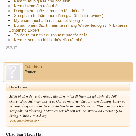
Kem trị mụn giá rẻ cho học sinh
Kem dưỡng ẩm toàn thân
Dùng rượu thuốc trị mụn có tốt không ?
Sản phẩm trị thâm mụn đánh giá tốt nhất ( review )
Mỹ phẩm mocha trị nám có tốt không ?
Bộ sản phẩm đặc trị nám,tàn nhang White-NeurogistTM Express
Lightening Expert
Thuốc trị mụn thịt quanh mắt nào tốt nhất
Kem trị sẹo sau khi bị thủy đậu tốt nhất
23/6/17
Trần kiên
Member
Thiên Hà nói:
↑
Mình bị nám da và tàn nhang lâu năm ,mình đi khám da tại bênh viện 108
chuyên khoa thẩm mỹ ,bác sĩ có khuyên mình nên điều trị nám da bằng Laser và
kết hợp uống viên uống trị nám da bên trong của Mỹ Beauty Skin ,cho mình hỏi
sản phẩm có tốt không ? Mình có nên kết hợp kem bôi bảo vệ da Doctors Q10
không ?Thiên Hà -Hà Nội
View attachment 855
Chào bạn Thiên Hà ,