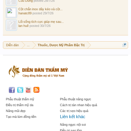
Cuu Dung
posted
28/7/26
Cột chắn inox dây kéo và cột...
hanatc89
posted
29/7/26
Lối sống tích cực giúp mẹ sau...
lan huê
posted
30/7/26
Diễn đàn
...
Thuốc, Dược Mỹ Phẩm Đặc Trị
Phẫu thuật thẩm mỹ
Phẫu thuật nâng ngực
Điều trị thẩm mỹ da
Cách trị tàn nhan hiệu quả
Nâng mũi đẹp
Các trị sẹo hiệu quả
Liên kết khác
Tạo mà lúm đồng tiền
Nâng ngực nội soi
Điều trị sẹo lõm