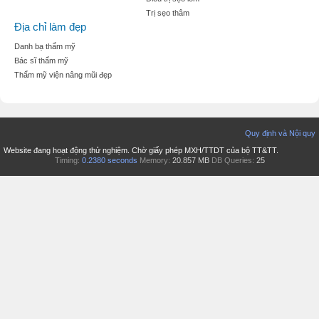
Trị sẹo thâm
Địa chỉ làm đẹp
Danh bạ thẩm mỹ
Bác sĩ thẩm mỹ
Thẩm mỹ viện nâng mũi đẹp
Quy định và Nội quy
Website đang hoạt động thử nghiệm. Chờ giấy phép MXH/TTDT của bộ TT&TT.
Timing:
0.2380 seconds
Memory:
20.857 MB
DB Queries:
25