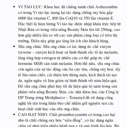
VI TẢO LỤC: Khoa học đã chứng minh chất Asthaxanthin
có trong Vi tảo lục mang lại tác dụng chống oxy hóa gấp
6000 lần vitamin C, 800 lần CoQ10 và 550 lần vitamin E.
Đặc biệt là hàm lượng Vi tảo lục được nhập khẩu trực tiêp từ
Nhật Bản có trong viên uống Beauty Skin lên tới 250mg, cao
hơn gấp nhiều lần so với các sản phẩm cùng loại có trên thị
trường. Điều này giúp gia tăng lợi ích cho khách hàng.
Sữa ong chúa: Sữa ong chúa có tác dụng ức chế enzym
tyrosine – enzym kích hoạt sự hình thành sắc tố da melanin,
tăng tổng hợp estrogen tự nhiên của cơ thể giúp ức chế
hormone MSH sản sinh melanin. Hơn thế nữa, sữa ong chúa
còn ngăn cản sự tác động của tia cực tím, chống oxy hoá, tẩy
tế bào nám chết, cải thiện lưu thông máu, kích thích tái tạo
da, ngăn ngừa và làm giảm sự hình thành vết nám hiệu quả.
Để sữa ong chúa phát huy tối đa hiệu quả trị nám trong sản
phẩm viên uống Beauty Skin, các nhà khoa học của Công ty
DP Trung ương Medipharco – Tenamyd đã sử dụng công
nghệ tối tân trong khâu bào chế nhằm giữ nguyên vẹn các
hoạt chất sinh học của sữa ong chúa.
CAO HẠT NHO: Chất proanthocyanidin có trong cao hạt
nho là chất chống oxy hóa “siêu đẳng”, có tác dụng ngăn
chặn sự phát triển nhiều bệnh nan y và quá trình lão hóa. Bộ