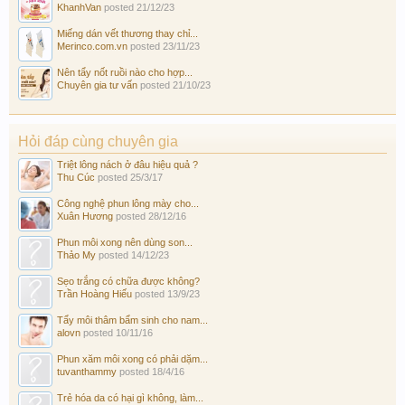
KhanhVan
posted
21/12/23
Miếng dán vết thương thay chỉ...
Merinco.com.vn
posted
23/11/23
Nên tẩy nốt ruồi nào cho hợp...
Chuyên gia tư vấn
posted
21/10/23
Hỏi đáp cùng chuyên gia
Triệt lông nách ở đâu hiệu quả ?
Thu Cúc
posted
25/3/17
Công nghệ phun lông mày cho...
Xuân Hương
posted
28/12/16
Phun môi xong nên dùng son...
Thảo My
posted
14/12/23
Sẹo trắng có chữa được không?
Trần Hoàng Hiếu
posted
13/9/23
Tẩy môi thâm bẩm sinh cho nam...
alovn
posted
10/11/16
Phun xăm môi xong có phải dặm...
tuvanthammy
posted
18/4/16
Trẻ hóa da có hại gì không, làm...