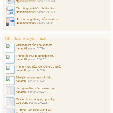
Ngochuyen9999
posted
16/5/24
Các công nghệ hút mỡ tiên tiến...
Ngochuyen9999
posted
10/5/24
Hút mỡ bụng không phẫu thuật có...
Ngochuyen9999
posted
4/5/24
Chủ đề được yêu thích
Giải pháp lót nền cho concert...
hanatc89
posted
7/7/26
Thùng rác HDPE dung tích 80L
hanatc89
posted
20/7/26
Thùng Nhựa Nắp Kín: Công Cụ Nhỏ...
hanatc89
posted
6/7/26
Báo giá thùng nhựa chữ nhật...
hanatc89
posted
25/7/26
những ưu điểm của xe nâng tay...
hanatc89
posted
27/7/26
Giải mã bí ẩn năng lượng vũ trụ
Cuu Dung
posted
27/7/26
Tử Bình Giúp Hiểu Mình Hơn