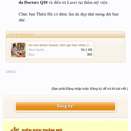
da Doctors Q10
và điều trị Laser tại thẩm mỹ viện .
Chúc bạn Thiên Hà có được làn da đẹp như mong đợi bạn
nhé .
Các file đính kèm:
bo-san-pham-beauty-skin-gia-bao-nhieu.JPG
Kích thước:
54.1 KB
Đọc:
380
23/6/17
(Bạn phải Đăng nhập hoặc Đăng ký để trả lời bài viết.)
Đăng ký!