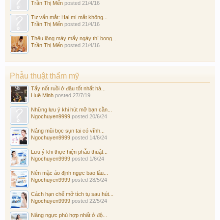
Trần Thị Mến
posted
21/4/16
Tư vấn mắt: Hai mí mắt không...
Trần Thị Mến
posted
21/4/16
Thêu lông mày mấy ngày thì bong...
Trần Thị Mến
posted
21/4/16
Phẫu thuật thẩm mỹ
Tẩy nốt ruồi ở đâu tốt nhất hà...
Huệ Minh
posted
27/7/19
Những lưu ý khi hút mỡ bạn cần...
Ngochuyen9999
posted
20/6/24
Nâng mũi bọc sụn tai có vĩnh...
Ngochuyen9999
posted
14/6/24
Lưu ý khi thực hiện phẫu thuật...
Ngochuyen9999
posted
1/6/24
Nên mặc áo định ngực bao lâu...
Ngochuyen9999
posted
28/5/24
Cách hạn chế mỡ tích tụ sau hút...
Ngochuyen9999
posted
22/5/24
Nâng ngực phù hợp nhất ở độ...