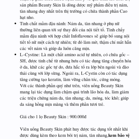
sản phẩm Beauty Skin là dòng dược mỹ phẩm điều trị nám,
tàn nhang duy nhất trên thị trường có chứa thành phần Cao
hạt nho.
Tinh chất mầm đậu nành: Nám da, tàn nhang ở phụ nữ
thường liên quan tới sự thay đổi của nội tiết tố. Tinh chấy
mầm đậu nành với hợp chất Infoflavones sẽ giúp bổ sung nội
tiết tố nữ một cách tự nhiên; từ đó làm mờ, thậm chí mất hẳn
các vết nám và giúp da luôn căng mịn.
L–Cystine: Là một chất amino acid tự nhiên, có chứa gốc –
SH, được tinh chế từ nhung hưu có tác dụng tăng chuyển hóa
ở da, khử các gốc tự do, đưa hắc tố ra lớp bên ngoài và đào
thải cùng với lớp sừng. Ngoài ra, L-Cystin còn có tác dụng
tăng cường tạo keratin, làm vững chân tóc, cứng móng.
Với các thành phần quý như trên, viên uống Beauty Skin
mang lại tác dụng làm chậm quá trình lão hóa da, làm giảm
các triệu chứng nám da, tàn nhang; da, móng, tóc khô; giúp
da sáng hồng mịn màng và thêm phần tươi trẻ.
Giá cho 1 lọ Beauty Skin : 900.000đ
Viên uống Beauty Skin phát huy được tác dụng tốt nhất khi
kem bảo vệ
được dùng kèm theo kem bôi trị nám, tàn nhang,