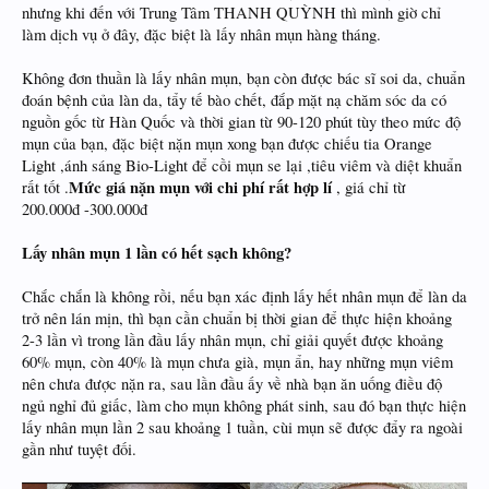
nhưng khi đến với Trung Tâm THANH QUỲNH thì mình giờ chỉ
làm dịch vụ ở đây, đặc biệt là lấy nhân mụn hàng tháng.
Không đơn thuần là lấy nhân mụn, bạn còn được bác sĩ soi da, chuẩn
đoán bệnh của làn da, tẩy tế bào chết, đắp mặt nạ chăm sóc da có
nguồn gốc từ Hàn Quốc và thời gian từ 90-120 phút tùy theo mức độ
mụn của bạn, đặc biệt nặn mụn xong bạn được chiếu tia Orange
Light ,ánh sáng Bio-Light để cồi mụn se lại ,tiêu viêm và diệt khuẩn
Mức giá nặn mụn với chi phí rất hợp lí
rất tốt .
, giá chỉ từ
200.000đ -300.000đ
Lấy nhân mụn 1 lần có hết sạch không?
Chắc chắn là không rồi, nếu bạn xác định lấy hết nhân mụn để làn da
trở nên lán mịn, thì bạn cần chuẩn bị thời gian để thực hiện khoảng
2-3 lần vì trong lần đầu lấy nhân mụn, chỉ giải quyết được khoảng
60% mụn, còn 40% là mụn chưa già, mụn ẩn, hay những mụn viêm
nên chưa được nặn ra, sau lần đầu ấy về nhà bạn ăn uống điều độ
ngủ nghỉ đủ giấc, làm cho mụn không phát sinh, sau đó bạn thực hiện
lấy nhân mụn lần 2 sau khoảng 1 tuần, cùi mụn sẽ được đẩy ra ngoài
gần như tuyệt đối.