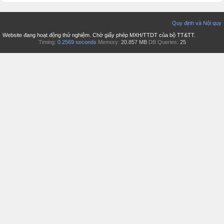
Quy định và Nội quy
Website đang hoạt động thử nghiệm. Chờ giấy phép MXH/TTDT của bộ TT&TT.
Timing:
0.2569 seconds
Memory:
20.857 MB
DB Queries:
25