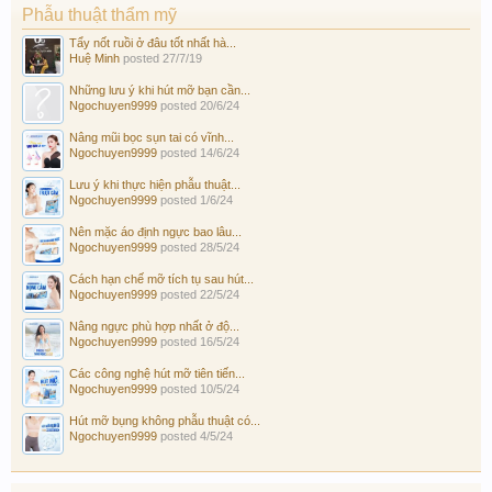
Phẫu thuật thẩm mỹ
Tẩy nốt ruồi ở đâu tốt nhất hà...
Huệ Minh
posted
27/7/19
Những lưu ý khi hút mỡ bạn cần...
Ngochuyen9999
posted
20/6/24
Nâng mũi bọc sụn tai có vĩnh...
Ngochuyen9999
posted
14/6/24
Lưu ý khi thực hiện phẫu thuật...
Ngochuyen9999
posted
1/6/24
Nên mặc áo định ngực bao lâu...
Ngochuyen9999
posted
28/5/24
Cách hạn chế mỡ tích tụ sau hút...
Ngochuyen9999
posted
22/5/24
Nâng ngực phù hợp nhất ở độ...
Ngochuyen9999
posted
16/5/24
Các công nghệ hút mỡ tiên tiến...
Ngochuyen9999
posted
10/5/24
Hút mỡ bụng không phẫu thuật có...
Ngochuyen9999
posted
4/5/24