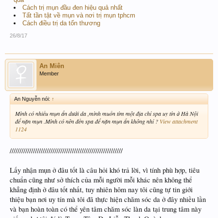
Cách trị mụn đầu đen hiệu quả nhất
Tất tần tật về mụn và nơi trị mụn tphcm
Cách điều trị da tổn thương
26/8/17
An Miên
Member
An Nguyễn nói:
↑
Mình có nhiều mụn ẩn dưới da ,mình muốn tìm một địa chỉ spa uy tín ở Hà Nội
để nặn mụn .Mình có nên đến spa để nặn mụn ẩn không nhỉ ?
View attachment
1124
//////////////////////////////////////////////////////////
Lấy nhận mụn ở đâu tốt là câu hỏi khó trả lời, vì tính phù hợp, tiêu
chuẩn cũng như sở thích của mỗi người mỗi khác nên không thể
khẳng định ở đâu tốt nhất, tuy nhiên hôm nay tôi cũng tự tin giới
thiệu bạn nơi uy tín mà tôi đã thực hiện chăm sóc da ở đây nhiều lần
và bạn hoàn toàn có thể yên tâm chăm sóc làn da tại trung tâm này