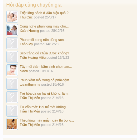
Hỏi đáp cùng chuyên gia
Triệt lông nách ở đâu hiệu quả ?
Thu Cúc
posted
25/3/17
Công nghệ phun lông mày cho...
Xuân Hương
posted
28/12/16
Phun môi xong nên dùng son...
Thảo My
posted
14/12/23
Sẹo trắng có chữa được không?
Trần Hoàng Hiếu
posted
13/9/23
Tẩy môi thâm bẩm sinh cho nam...
alovn
posted
10/11/16
Phun xăm môi xong có phải dặm...
tuvanthammy
posted
18/4/16
Trẻ hóa da có hại gì không, làm...
Trần Thị Mến
posted
21/4/16
Tư vấn mắt: Hai mí mắt không...
Trần Thị Mến
posted
21/4/16
Thêu lông mày mấy ngày thì bong...
Trần Thị Mến
posted
21/4/16