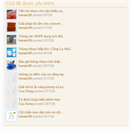
Chủ đề được yêu thích
Tấm lót nhựa cho sân khấu ca...
hanatc89
posted
3/7/26
Giải pháp lót nền cho concert...
hanatc89
posted
7/7/26
Thùng rác HDPE dung tích 80L
hanatc89
posted
20/7/26
Thùng Nhựa Nắp Kín: Công Cụ Nhỏ...
hanatc89
posted
6/7/26
Báo giá thùng nhựa chữ nhật...
hanatc89
posted
25/7/26
những ưu điểm của xe nâng tay...
hanatc89
posted
27/7/26
Giải mã bí ẩn năng lượng vũ trụ
Cuu Dung
posted
27/7/26
Tử Bình Giúp Hiểu Mình Hơn
Cuu Dung
posted
28/7/26
Cột chắn inox dây kéo và cột...
hanatc89
posted
29/7/26