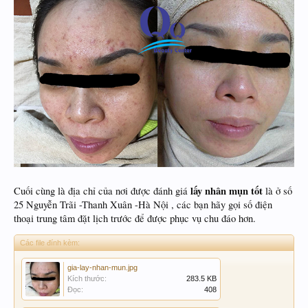
lấy nhân mụn tốt
Cuối cùng là địa chỉ của nơi được đánh giá
là ở số
25 Nguyễn Trãi -Thanh Xuân -Hà Nội , các bạn hãy gọi số điện
thoại trung tâm đặt lịch trước để được phục vụ chu đáo hơn.
Các file đính kèm:
gia-lay-nhan-mun.jpg
Kích thước:
283.5 KB
Đọc:
408