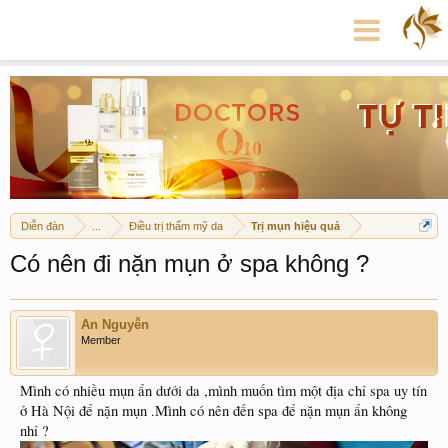
Diễn đàn
...
Điều trị thẩm mỹ da
Trị mụn hiệu quả
Có nên đi nặn mụn ở spa không ?
An Nguyễn
Member
Mình có nhiều mụn ẩn dưới da ,mình muốn tìm một địa chỉ spa uy tín
ở Hà Nội để nặn mụn .Mình có nên đến spa để nặn mụn ẩn không
nhỉ ?