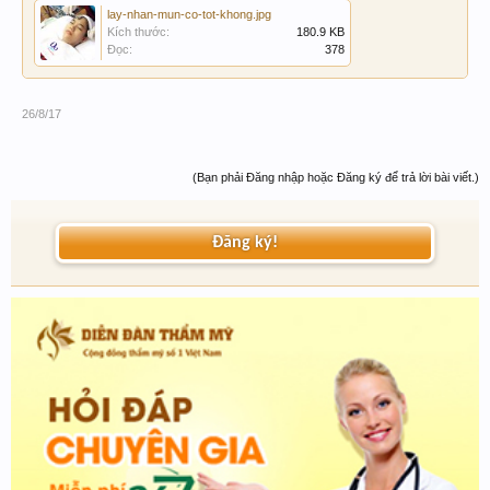
lay-nhan-mun-co-tot-khong.jpg
Kích thước:
180.9 KB
Đọc:
378
26/8/17
(Bạn phải Đăng nhập hoặc Đăng ký để trả lời bài viết.)
Đăng ký!