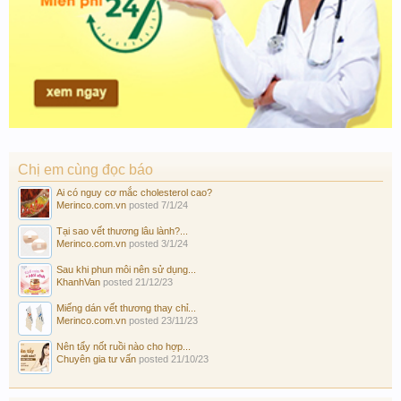
Chị em cùng đọc báo
Ai có nguy cơ mắc cholesterol cao?
Merinco.com.vn
posted
7/1/24
Tại sao vết thương lâu lành?...
Merinco.com.vn
posted
3/1/24
Sau khi phun môi nên sử dụng...
KhanhVan
posted
21/12/23
Miếng dán vết thương thay chỉ...
Merinco.com.vn
posted
23/11/23
Nên tẩy nốt ruồi nào cho hợp...
Chuyên gia tư vấn
posted
21/10/23