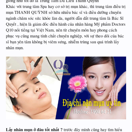
giống như tôi đó là Trung Tâm Da Liễu Thanh Quỳnh
Khác với trung tâm Spa hay cơ sở trị mụn khác, thì trung tâm điều trị
mụn THANH QUỲNH sở hữu nhiều bác sĩ và điều dưỡng chuyên
ngành chăm sóc sức khỏe làn da, người dẫn dắt trung tâm là Bác Sĩ
Quyết , hiện là giám đốc điều hành của nhãn hàng Mỹ phẩm Doctors
Q10 nổi tiếng tại Việt Nam, nên từ chuyên môn hay phong cách
phục vụ cũng mang tính chất chuyên nghiệp, với sự theo dõi của bác
sĩ bạn yên tâm không bị viêm sưng, nhiễm trùng sau quá trình lấy
nhân mụn.
Lấy nhân mụn ở đâu tốt nhất ?
trước đây mình cũng hay tìm hiểu