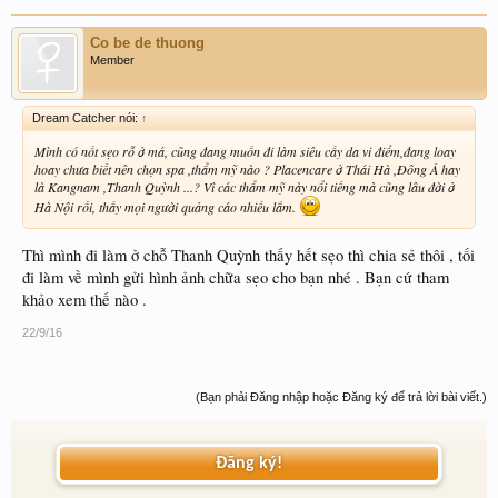
Co be de thuong
Member
Dream Catcher nói:
↑
Mình có nốt sẹo rỗ ở má, cũng đang muốn đi làm siêu cấy da vi điểm,đang loay
hoay chưa biết nên chọn spa ,thẩm mỹ nào ? Placencare ở Thái Hà ,Đông Á hay
là Kangnam ,Thanh Quỳnh ...? Vì các thẩm mỹ này nổi tiếng mà cũng lâu đời ở
Hà Nội rồi, thấy mọi người quảng cáo nhiều lắm.
Thì mình đi làm ở chỗ Thanh Quỳnh thấy hết sẹo thì chia sẻ thôi , tối
đi làm về mình gửi hình ảnh chữa sẹo cho bạn nhé . Bạn cứ tham
khảo xem thế nào .
22/9/16
(Bạn phải Đăng nhập hoặc Đăng ký để trả lời bài viết.)
Đăng ký!