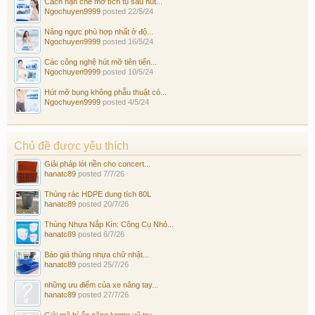
Cách hạn chế mỡ tích tụ sau hút...
Ngochuyen9999
posted
22/5/24
Nâng ngực phù hợp nhất ở độ...
Ngochuyen9999
posted
16/5/24
Các công nghệ hút mỡ tiên tiến...
Ngochuyen9999
posted
10/5/24
Hút mỡ bụng không phẫu thuật có...
Ngochuyen9999
posted
4/5/24
Chủ đề được yêu thích
Giải pháp lót nền cho concert...
hanatc89
posted
7/7/26
Thùng rác HDPE dung tích 80L
hanatc89
posted
20/7/26
Thùng Nhựa Nắp Kín: Công Cụ Nhỏ...
hanatc89
posted
6/7/26
Báo giá thùng nhựa chữ nhật...
hanatc89
posted
25/7/26
những ưu điểm của xe nâng tay...
hanatc89
posted
27/7/26
Giải mã bí ẩn năng lượng vũ trụ