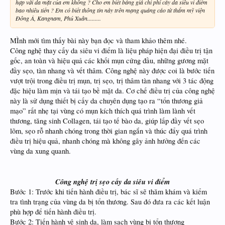
hợp với da mặt của em không ? Cho em biết bảng giá chi phí cấy da siêu vi điểm
bao nhiêu tiền ? Em có biết thông tin này trên mạng quảng cáo từ thẩm mỹ viện
Đông Á, Kangnam, Phú Xuân.........
MÌnh mới tìm thấy bài này bạn đọc và tham khảo thêm nhé.
Công nghệ thay cấy da siêu vi điểm là liệu pháp hiện đại điều trị tận
gốc, an toàn và hiệu quả các khối mụn cứng đầu, những gương mặt
đầy sẹo, tàn nhang và vết thâm. Công nghệ này được coi là bước tiến
vượt trội trong điều trị mụn, trị sẹo, trị thâm tàn nhang với 3 tác động
đặc hiệu làm mịn và tái tạo bề mặt da. Cơ chế điều trị của công nghệ
này là sử dụng thiết bị cấy da chuyên dụng tạo ra “tổn thương giả
mạo” rất nhẹ tại vùng có mụn kích thích quá trình làm lành vết
thương, tăng sinh Collagen, tái tạo tế bào da, giúp lấp đầy vết sẹo
lõm, sẹo rỗ nhanh chóng trong thời gian ngắn và thúc đẩy quá trình
điều trị hiệu quả, nhanh chóng mà không gây ảnh hưởng đến các
vùng da xung quanh.
Công nghệ trị sẹo cấy da siêu vi điểm
Bước 1: Trước khi tiến hành điều trị, bác sĩ sẽ thăm khám và kiểm
tra tình trạng của vùng da bị tổn thương. Sau đó đưa ra các kết luận
phù hợp để tiến hành điều trị.
Bước 2: Tiến hành vệ sinh da, làm sạch vùng bị tổn thương