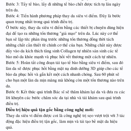
Bước 3: Tẩy tế bào, lấy đi những tế bào chết được tích tụ lâu ngày
trên da.
Bước 4: Tiến hành phương pháp thay da siêu vi điểm. Đây là bước
quan trọng nhất trong quá trình điều trị.
Ở bước này, thay da siêu vi điểm bằng các thiết bị chuyên dùng hiện
đại để tạo ra những tổn thương "giả mạo" trên da. Lúc này cơ thể
bạn sẽ lập tức phản ứng trước những tổn thương đồng thời tách
những chất cần thiết từ chính cơ thể của bạn. Những chất này được
đẩy vào da kích thích tăng sinh Collagen tự nhiên sản sinh các tế
bào mô da khỏe mạnh và phục hồi vết thương một cách tự nhiên.
Bước 5: Hoàn tất công đoạn tái tạo tế bào bằng siêu vi điểm, sau đó
làn da sẽ được phục hồi bằng mặt nạ dinh dưỡng 3D giúp cho các tế
bào da phục hồi và gắn kết một cách nhanh chóng. Sau 60 phút sẽ
cho bạn một làn da mịn màng mà không còn một tổn thương nào trên
da.
Bước 6: Kết thúc quá trình Bác sĩ sẽ thăm khám lại da và đưa ra các
lời khuyên các bước chăm sóc da tại nhà và tái khám sau quá trình
điều trị.
Điều trị hiệu quả tận gốc bằng công nghệ mới:
Thay da siêu vi điểm được coi là công nghệ trị sẹo vượt trội với 3 tác
động đặc hiệu điều trị tận gốc, làm mịn và tái tạo bề mặt da hiệu
quả.