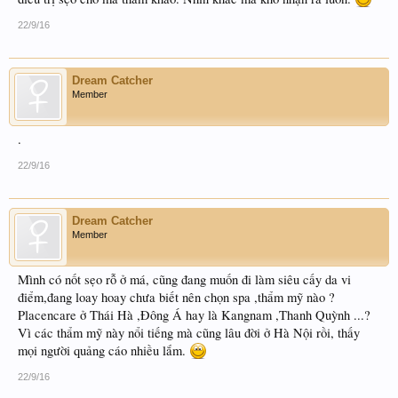
22/9/16
Dream Catcher
Member
.
22/9/16
Dream Catcher
Member
Mình có nốt sẹo rỗ ở má, cũng đang muốn đi làm siêu cấy da vi
điểm,đang loay hoay chưa biết nên chọn spa ,thẩm mỹ nào ?
Placencare ở Thái Hà ,Đông Á hay là Kangnam ,Thanh Quỳnh ...?
Vì các thẩm mỹ này nổi tiếng mà cũng lâu đời ở Hà Nội rồi, thấy
mọi người quảng cáo nhiều lắm.
22/9/16