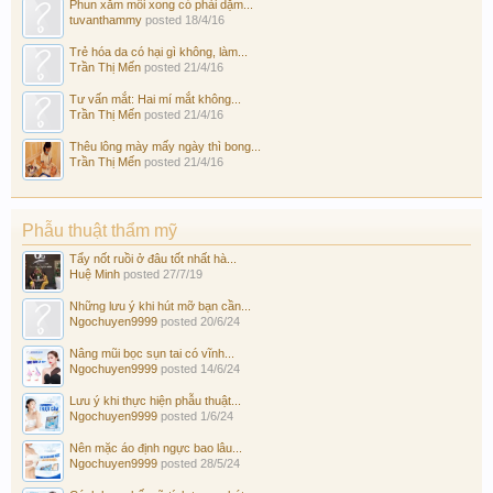
Phun xăm môi xong có phải dặm...
tuvanthammy
posted
18/4/16
Trẻ hóa da có hại gì không, làm...
Trần Thị Mến
posted
21/4/16
Tư vấn mắt: Hai mí mắt không...
Trần Thị Mến
posted
21/4/16
Thêu lông mày mấy ngày thì bong...
Trần Thị Mến
posted
21/4/16
Phẫu thuật thẩm mỹ
Tẩy nốt ruồi ở đâu tốt nhất hà...
Huệ Minh
posted
27/7/19
Những lưu ý khi hút mỡ bạn cần...
Ngochuyen9999
posted
20/6/24
Nâng mũi bọc sụn tai có vĩnh...
Ngochuyen9999
posted
14/6/24
Lưu ý khi thực hiện phẫu thuật...
Ngochuyen9999
posted
1/6/24
Nên mặc áo định ngực bao lâu...
Ngochuyen9999
posted
28/5/24