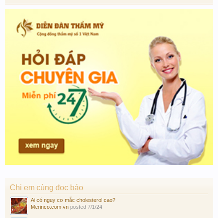
Chị em cùng đọc báo
Ai có nguy cơ mắc cholesterol cao?
Merinco.com.vn
posted
7/1/24