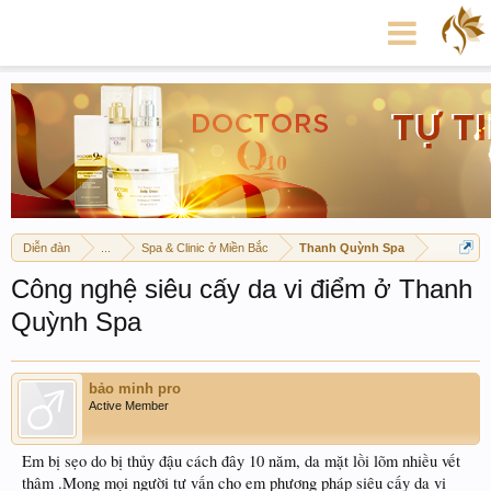
Diễn đàn
...
Spa & Clinic ở Miền Bắc
Thanh Quỳnh Spa
Công nghệ siêu cấy da vi điểm ở Thanh
Quỳnh Spa
bảo minh pro
Active Member
Em bị sẹo do bị thủy đậu cách đây 10 năm, da mặt lồi lõm nhiều vết
thâm .Mong mọi người tư vấn cho em phương pháp siêu cấy da vi