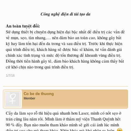
Công nghệ điện di tái tạo da
An toàn tuyệt đối:
Sử dụng thiết bị chuyên dụng hiện đại bậc nhất để điều trị các vấn đề
về mụn, sẹo, tàn nhang,… nên đảm bảo an toàn cao, không gây bất
kỳ hay làm tổn hại đến da trong và sau điều trị. Trước khi thực hiện
quá trình điều trị, khách hàng sẽ được bác sĩ khám, tư vấn đánh giá
chính xác tình trạng và mức độ tổn thương để khoanh vùng điều trị.
Đồng thời tiến hành gây tê, đảm bảo khách hàng không cảm thấy bất
cứ khó chịu nào trong quá trình điều trị.
1/7/16
Co be de thuong
Member
Cấy da làm sẹo rỗ thì hiệu quả nhanh hơn Laser, mình có nốt sẹo ở
trán cũng lâu năm rồi. Mình làm ở thẩm mỹ viện Thanh Quỳnh hết
90 % đấy. Bạn nào muốn tham khảo mình sẽ gửi cái ảnh lúc mình
điều trị sẹo cho mà tham khảo. Nhìn khác mà khó nhận ra luôn.