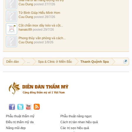
Cuu Dung
posted
27/7/26
Tử Bình Giúp Hiểu Mình Hơn
Cuu Dung
posted
28/7/26
Cột chắn inox dây kéo và cột...
hanatc89
posted
29/7/26
Phong thủy văn phòng và cách...
Cuu Dung
posted
1/8/26
Diễn đàn
...
Spa & Clinic ở Miền Bắc
Thanh Quỳnh Spa
Phẫu thuật thẩm mỹ
Phẫu thuật nâng ngực
Điều trị thẩm mỹ da
Cách trị tàn nhan hiệu quả
Nâng mũi đẹp
Các trị sẹo hiệu quả