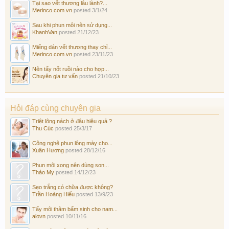
Tại sao vết thương lâu lành?...
Merinco.com.vn
posted
3/1/24
Sau khi phun môi nên sử dụng...
KhanhVan
posted
21/12/23
Miếng dán vết thương thay chỉ...
Merinco.com.vn
posted
23/11/23
Nên tẩy nốt ruồi nào cho hợp...
Chuyên gia tư vấn
posted
21/10/23
Hỏi đáp cùng chuyên gia
Triệt lông nách ở đâu hiệu quả ?
Thu Cúc
posted
25/3/17
Công nghệ phun lông mày cho...
Xuân Hương
posted
28/12/16
Phun môi xong nên dùng son...
Thảo My
posted
14/12/23
Sẹo trắng có chữa được không?
Trần Hoàng Hiếu
posted
13/9/23
Tẩy môi thâm bẩm sinh cho nam...
alovn
posted
10/11/16