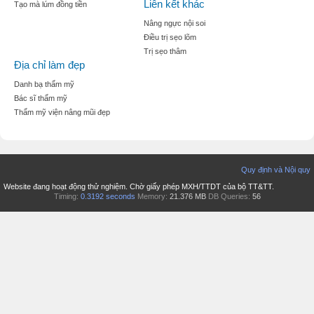
Liên kết khác
Tạo mà lúm đồng tiền
Nâng ngực nội soi
Điều trị sẹo lõm
Trị sẹo thâm
Địa chỉ làm đẹp
Danh bạ thẩm mỹ
Bác sĩ thẩm mỹ
Thẩm mỹ viện nâng mũi đẹp
Quy định và Nội quy
Website đang hoạt động thử nghiệm. Chờ giấy phép MXH/TTDT của bộ TT&TT.
Timing:
0.3192 seconds
Memory:
21.376 MB
DB Queries:
56