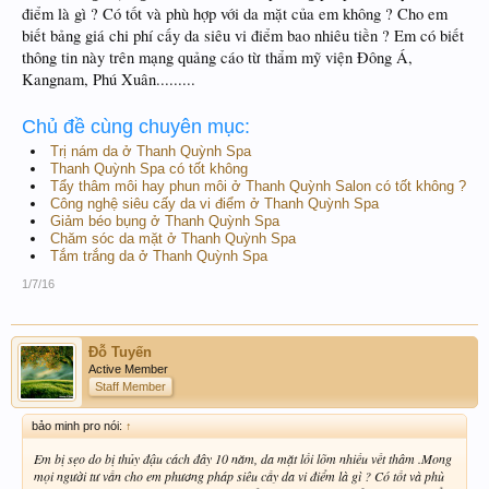
điểm là gì ? Có tốt và phù hợp với da mặt của em không ? Cho em
biết bảng giá chi phí cấy da siêu vi điểm bao nhiêu tiền ? Em có biết
thông tin này trên mạng quảng cáo từ thẩm mỹ viện Đông Á,
Kangnam, Phú Xuân.........
Chủ đề cùng chuyên mục:
Trị nám da ở Thanh Quỳnh Spa
Thanh Quỳnh Spa có tốt không
Tẩy thâm môi hay phun môi ở Thanh Quỳnh Salon có tốt không ?
Công nghệ siêu cấy da vi điểm ở Thanh Quỳnh Spa
Giảm béo bụng ở Thanh Quỳnh Spa
Chăm sóc da mặt ở Thanh Quỳnh Spa
Tắm trắng da ở Thanh Quỳnh Spa
1/7/16
Đỗ Tuyến
Active Member
Staff Member
bảo minh pro nói:
↑
Em bị sẹo do bị thủy đậu cách đây 10 năm, da mặt lồi lõm nhiều vết thâm .Mong
mọi người tư vấn cho em phương pháp siêu cấy da vi điểm là gì ? Có tốt và phù