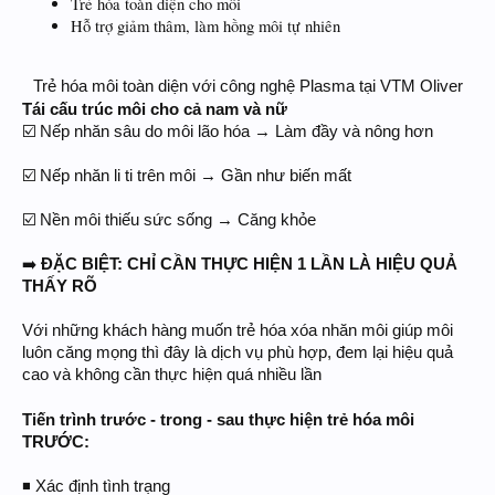
Trẻ hóa toàn diện cho môi
Hỗ trợ giảm thâm, làm hồng môi tự nhiên
Trẻ hóa môi toàn diện với công nghệ Plasma tại VTM Oliver
Tái cấu trúc môi cho cả nam và nữ
☑️ Nếp nhăn sâu do môi lão hóa → Làm đầy và nông hơn
☑️ Nếp nhăn li ti trên môi → Gần như biến mất
☑️ Nền môi thiếu sức sống → Căng khỏe
➡️
ĐẶC BIỆT: CHỈ CẦN THỰC HIỆN 1 LẦN LÀ HIỆU QUẢ
THẤY RÕ
Với những khách hàng muốn trẻ hóa xóa nhăn môi giúp môi
luôn căng mọng thì đây là dịch vụ phù hợp, đem lại hiệu quả
cao và không cần thực hiện quá nhiều lần
Tiến trình trước - trong - sau thực hiện trẻ hóa môi
TRƯỚC:
◾ Xác định tình trạng