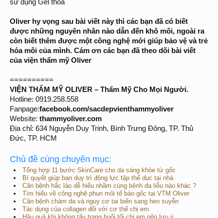
sử dụng Gel thoa
Oliver hy vọng sau bài viết này thì các bạn đã có biết
được những nguyên nhân nào dẫn đến khô môi, ngoài ra
còn biết thêm được một công nghệ mới giúp bảo vệ và trẻ
hóa môi của mình. Cám ơn các bạn đã theo dõi bài viết
của viện thẩm mỹ Oliver
==========
VIỆN THẨM MỸ OLIVER – Thẩm Mỹ Cho Mọi Người.
Hotline: 0919.258.558
Fanpage:
facebook.com/sacdepvienthammyoliver
Website:
thammyoliver.com
Địa chỉ: 634 Nguyễn Duy Trinh, Bình Trưng Đông, TP. Thủ
Đức, TP. HCM
Chủ đề cùng chuyên mục:
Tổng hợp 11 bước SkinCare cho da sáng khỏe từ gốc
Bí quyết giúp bạn duy trì động lực tập thể dục tại nhà
Căn bệnh hắc lào dễ hiểu nhầm cùng bệnh da liễu nào khác ?
Tìm hiểu về công nghệ phun môi tế bào gốc tại VTM Oliver
Căn bệnh chàm da và nguy cơ tai biến sang hen suyễn
Tác dụng của collagen đối với cơ thể chị em
Hậu quả khi không tẩy trang buổi tối chị em nên lưu ý