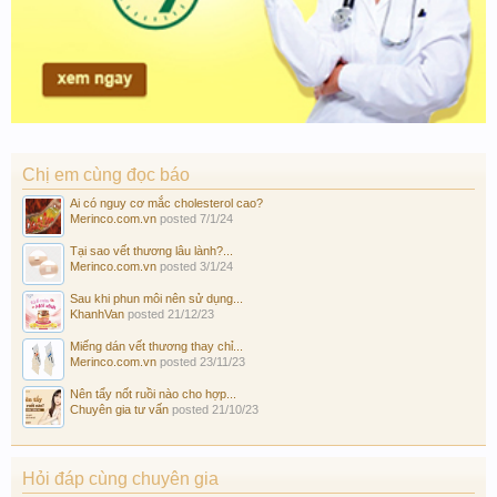
Chị em cùng đọc báo
Ai có nguy cơ mắc cholesterol cao?
Merinco.com.vn
posted
7/1/24
Tại sao vết thương lâu lành?...
Merinco.com.vn
posted
3/1/24
Sau khi phun môi nên sử dụng...
KhanhVan
posted
21/12/23
Miếng dán vết thương thay chỉ...
Merinco.com.vn
posted
23/11/23
Nên tẩy nốt ruồi nào cho hợp...
Chuyên gia tư vấn
posted
21/10/23
Hỏi đáp cùng chuyên gia