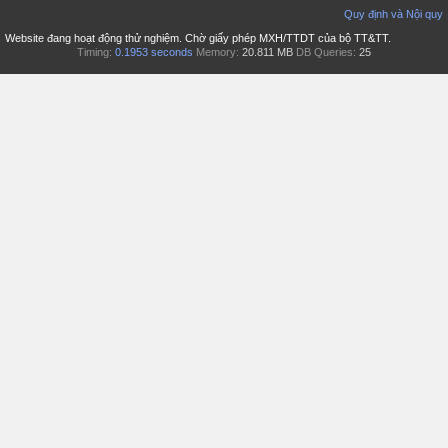
Quy định và Nội quy
Website đang hoạt động thử nghiệm. Chờ giấy phép MXH/TTDT của bộ TT&TT.
Timing:
0.1953 seconds
Memory:
20.811 MB
DB Queries:
25