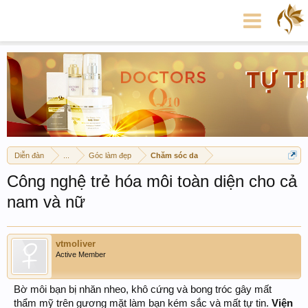
Diễn đàn
...
Góc làm đẹp
Chăm sóc da
Công nghệ trẻ hóa môi toàn diện cho cả
nam và nữ
vtmoliver
Active Member
Bờ môi bạn bị nhăn nheo, khô cứng và bong tróc gây mất
thẩm mỹ trên gương mặt làm bạn kém sắc và mất tự tin.
Viện