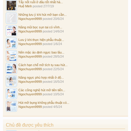
Tẩy nốt ruồi ở đâu tốt nhất hà...
Huệ Minh
posted
27/7/19
Những lưu ý khi hút mỡ bạn cần...
Ngochuyen9999
posted
20/6/24
Nâng mũi bọc sụn tai có vĩnh...
Ngochuyen9999
posted
14/6/24
Lưu ý khi thực hiện phẫu thuật...
Ngochuyen9999
posted
1/6/24
Nên mặc áo định ngực bao lâu...
Ngochuyen9999
posted
28/5/24
Cách hạn chế mỡ tích tụ sau hút...
Ngochuyen9999
posted
22/5/24
Nâng ngực phù hợp nhất ở độ...
Ngochuyen9999
posted
16/5/24
Các công nghệ hút mỡ tiên tiến...
Ngochuyen9999
posted
10/5/24
Hút mỡ bụng không phẫu thuật có...
Ngochuyen9999
posted
4/5/24
Chủ đề được yêu thích