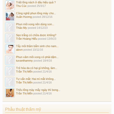
Triệt lông nách ở đâu hiệu quả ?
Thu Cúc
posted
25/3/17
Công nghệ phun lông mày cho...
Xuân Hương
posted
28/12/16
Phun môi xong nên dùng son...
Thảo My
posted
14/12/23
Sẹo trắng có chữa được không?
Trần Hoàng Hiếu
posted
13/9/23
Tẩy môi thâm bẩm sinh cho nam...
alovn
posted
10/11/16
Phun xăm môi xong có phải dặm...
tuvanthammy
posted
18/4/16
Trẻ hóa da có hại gì không, làm...
Trần Thị Mến
posted
21/4/16
Tư vấn mắt: Hai mí mắt không...
Trần Thị Mến
posted
21/4/16
Thêu lông mày mấy ngày thì bong...
Trần Thị Mến
posted
21/4/16
Phẫu thuật thẩm mỹ