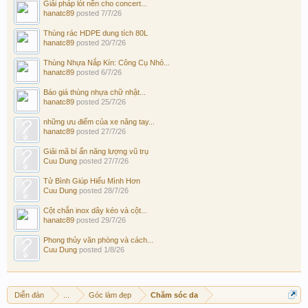
Giải pháp lót nền cho concert...
hanatc89
posted
7/7/26
Thùng rác HDPE dung tích 80L
hanatc89
posted
20/7/26
Thùng Nhựa Nắp Kín: Công Cụ Nhỏ...
hanatc89
posted
6/7/26
Báo giá thùng nhựa chữ nhật...
hanatc89
posted
25/7/26
những ưu điểm của xe nâng tay...
hanatc89
posted
27/7/26
Giải mã bí ẩn năng lượng vũ trụ
Cuu Dung
posted
27/7/26
Tử Bình Giúp Hiểu Mình Hơn
Cuu Dung
posted
28/7/26
Cột chắn inox dây kéo và cột...
hanatc89
posted
29/7/26
Phong thủy văn phòng và cách...
Cuu Dung
posted
1/8/26
Diễn đàn
...
Góc làm đẹp
Chăm sóc da