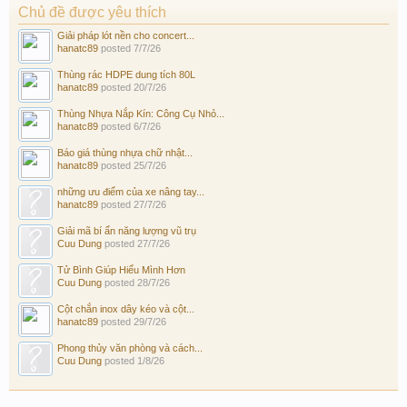
Chủ đề được yêu thích
Giải pháp lót nền cho concert...
hanatc89
posted
7/7/26
Thùng rác HDPE dung tích 80L
hanatc89
posted
20/7/26
Thùng Nhựa Nắp Kín: Công Cụ Nhỏ...
hanatc89
posted
6/7/26
Báo giá thùng nhựa chữ nhật...
hanatc89
posted
25/7/26
những ưu điểm của xe nâng tay...
hanatc89
posted
27/7/26
Giải mã bí ẩn năng lượng vũ trụ
Cuu Dung
posted
27/7/26
Tử Bình Giúp Hiểu Mình Hơn
Cuu Dung
posted
28/7/26
Cột chắn inox dây kéo và cột...
hanatc89
posted
29/7/26
Phong thủy văn phòng và cách...
Cuu Dung
posted
1/8/26