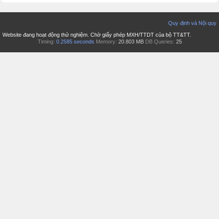
Quy định và Nội quy
Website đang hoạt động thử nghiệm. Chờ giấy phép MXH/TTDT của bộ TT&TT.
Timing:
0.2585 seconds
Memory:
20.803 MB
DB Queries:
25