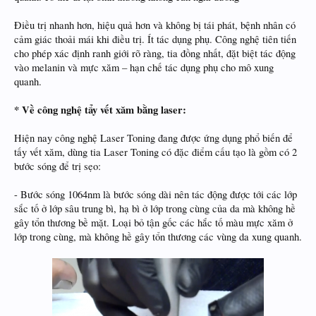
Điều trị nhanh hơn, hiệu quả hơn và không bị tái phát, bệnh nhân có
cảm giác thoải mái khi điều trị. Ít tác dụng phụ. Công nghệ tiên tiến
cho phép xác định ranh giới rõ ràng, tia đồng nhất, đặt biệt tác động
vào melanin và mực xăm – hạn chế tác dụng phụ cho mô xung
quanh.
* Về công nghệ tẩy vết xăm bằng laser:
Hiện nay công nghệ Laser Toning đang được ứng dụng phổ biến để
tấy vết xăm, dùng tia Laser Toning có đặc điểm cấu tạo là gồm có 2
bước sóng để trị sẹo:
- Bước sóng 1064nm là bước sóng dài nên tác động được tới các lớp
sắc tố ở lớp sâu trung bì, hạ bì ở lớp trong cùng của da mà không hề
gây tổn thương bề mặt. Loại bỏ tận gốc các hắc tố màu mực xăm ở
lớp trong cùng, mà không hề gây tổn thương các vùng da xung quanh.