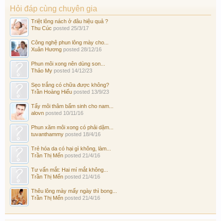
Hỏi đáp cùng chuyên gia
Triệt lông nách ở đâu hiệu quả ?
Thu Cúc
posted
25/3/17
Công nghệ phun lông mày cho...
Xuân Hương
posted
28/12/16
Phun môi xong nên dùng son...
Thảo My
posted
14/12/23
Sẹo trắng có chữa được không?
Trần Hoàng Hiếu
posted
13/9/23
Tẩy môi thâm bẩm sinh cho nam...
alovn
posted
10/11/16
Phun xăm môi xong có phải dặm...
tuvanthammy
posted
18/4/16
Trẻ hóa da có hại gì không, làm...
Trần Thị Mến
posted
21/4/16
Tư vấn mắt: Hai mí mắt không...
Trần Thị Mến
posted
21/4/16
Thêu lông mày mấy ngày thì bong...
Trần Thị Mến
posted
21/4/16