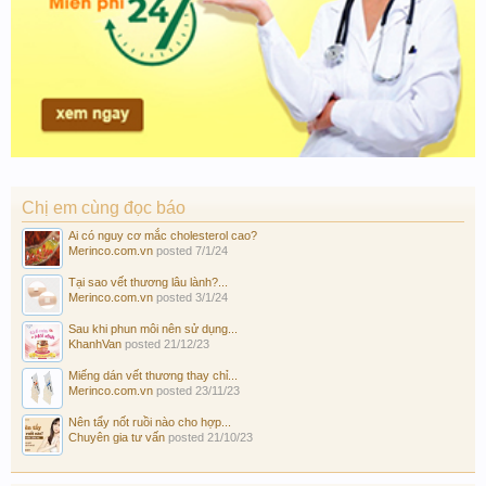
Chị em cùng đọc báo
Ai có nguy cơ mắc cholesterol cao?
Merinco.com.vn
posted
7/1/24
Tại sao vết thương lâu lành?...
Merinco.com.vn
posted
3/1/24
Sau khi phun môi nên sử dụng...
KhanhVan
posted
21/12/23
Miếng dán vết thương thay chỉ...
Merinco.com.vn
posted
23/11/23
Nên tẩy nốt ruồi nào cho hợp...
Chuyên gia tư vấn
posted
21/10/23