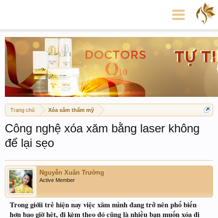
Trang chủ
Xóa xăm thẩm mỹ
Công nghệ xóa xăm bằng laser không
để lại sẹo
Nguyễn Xuân Trường
Active Member
Trong giớii trẻ hiện nay việc xăm mình đang trở nên phổ biến
hơn bao giờ hêt, đi kèm theo đó cũng là nhiều bạn muốn xóa đi