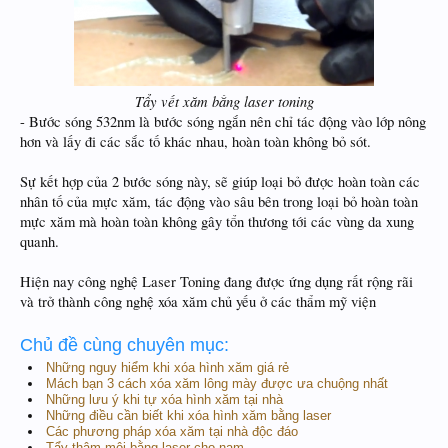
Tẩy vết xăm bằng laser toning
- Bước sóng 532nm là bước sóng ngắn nên chỉ tác động vào lớp nông
hơn và lấy đi các sắc tố khác nhau, hoàn toàn không bỏ sót.
Sự kết hợp của 2 bước sóng này, sẽ giúp loại bỏ được hoàn toàn các
nhân tố của mực xăm, tác động vào sâu bên trong loại bỏ hoàn toàn
mực xăm mà hoàn toàn không gây tổn thương tới các vùng da xung
quanh.
Hiện nay công nghệ Laser Toning đang được ứng dụng rất rộng rãi
và trở thành công nghệ xóa xăm chủ yếu ở các thẩm mỹ viện
Chủ đề cùng chuyên mục:
Những nguy hiểm khi xóa hình xăm giá rẻ
Mách bạn 3 cách xóa xăm lông mày được ưa chuộng nhất
Những lưu ý khi tự xóa hình xăm tại nhà
Những điều cần biết khi xóa hình xăm bằng laser
Các phương pháp xóa xăm tại nhà độc đáo
Tẩy thâm môi bằng laser cho nam