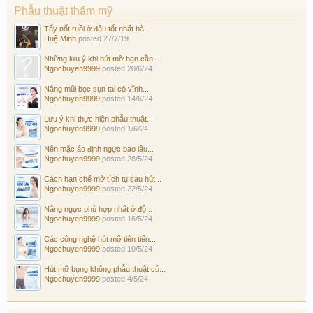
Phẫu thuật thẩm mỹ
Tẩy nốt ruồi ở đâu tốt nhất hà...
Huệ Minh
posted
27/7/19
Những lưu ý khi hút mỡ bạn cần...
Ngochuyen9999
posted
20/6/24
Nâng mũi bọc sụn tai có vĩnh...
Ngochuyen9999
posted
14/6/24
Lưu ý khi thực hiện phẫu thuật...
Ngochuyen9999
posted
1/6/24
Nên mặc áo định ngực bao lâu...
Ngochuyen9999
posted
28/5/24
Cách hạn chế mỡ tích tụ sau hút...
Ngochuyen9999
posted
22/5/24
Nâng ngực phù hợp nhất ở độ...
Ngochuyen9999
posted
16/5/24
Các công nghệ hút mỡ tiên tiến...
Ngochuyen9999
posted
10/5/24
Hút mỡ bụng không phẫu thuật có...
Ngochuyen9999
posted
4/5/24