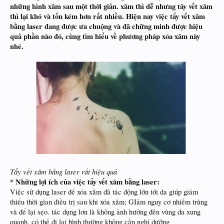
những hình xăm sau một thời giản. xăm thì dễ nhưng tây vết xăm
thì lại khó và tốn kém hơn rất nhiều. Hiện nay việc tẩy vết xăm
bằng laser đang được ưa chuộng và đã chững minh được hiệu
quả phần nào đó, cùng tìm hiểu về phương pháp xóa xăm này
nhé.
​
Tẩy vết xăm bằng laser rất hiệu quả
* Những lợi ích của việc tẩy vết xăm bằng laser:
Việc sử dụng laser để xóa xăm đã tác động lớn tới da giúp giảm
thiểu thời gian điều trị sau khi xóa xăm; GIảm nguy cơ nhiếm trùng
và để lại sẹo. tác dụng lơn là không ảnh hưởng đên vùng da xung
quanh. có thế đi lại bình thường không cần nghỉ dưỡng