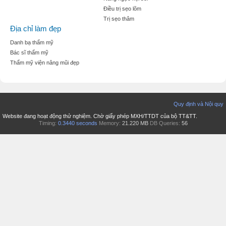
Điều trị sẹo lõm
Trị sẹo thâm
Địa chỉ làm đẹp
Danh bạ thẩm mỹ
Bác sĩ thẩm mỹ
Thẩm mỹ viện nâng mũi đẹp
Quy định và Nội quy
Website đang hoạt động thử nghiệm. Chờ giấy phép MXH/TTDT của bộ TT&TT.
Timing:
0.3440 seconds
Memory:
21.220 MB
DB Queries:
56