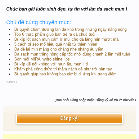
Chúc bạn gái luôn xinh đẹp, tự tin với làn da sạch mụn !
Chủ đề cùng chuyên mục:
Bí quyết chăm dưỡng làn da khô trong những ngày nắng nóng
Top 6 thực phẩm giúp bạn trẻ ra cả chục tuổi
Bí kíp lột sạch mụn cám ở mũi cho da láng mịn mượt mà
5 cách trị sẹo mổ hiệu quả nhất từ thiên nhiên
Da dẻ lại mịn màng cho chàng nhẹ nhàng âu yếm
Da sạch mụn trắng hồng cấp tốc nhờ dùng chanh 2 lần mỗi tuần
Son môi MIRA hydro shine lips
Bí kíp để nói không với mụn ẩn, mụn li ti
Khám phá công thức trị thâm nách dễ như trở bàn tay
Bí quyết giúp bạn không bao giờ bị dị ứng khi trang điểm
23/8/17
(Bạn phải Đăng nhập hoặc Đăng ký để trả lời bài viết.)
Đăng ký!