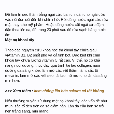
Để làm trị sẹo thâm bằng ngải cứu bạn chỉ cần cho ngải cứu
vào nổi đun sôi đến khi chín nhừ. Rồi dùng nước ngải cứu rửa
mặt thay cho mỹ phẩm. Hoặc dùng nước cốt ngải cứu đậm
đặc thoa lên da, để trong 20 phút sau đó rửa sạch bằng nước
ấm.
Mặt nạ khoai tây
Theo các nguyên cứu khoa học thì khoai tây chứa giàu
viAtamin B1, B2 phốt pho và cả tinh bột. Đặc biệt khi chín
khoai tây chứa lượng vitamin C rất cao. Vì thế, nó có khả
năng nuôi dưỡng, thúc đẩy quá trình tái tạo collagen, nuôi
dưỡng da sáng khỏe, làm mờ các vết thâm nám, sắc tố
melanin, làm mờ các vết sẹo, tái tạo mô mới cho làn da sáng
mịn hơn.
>>> Xem thêm :
kem chống lão hóa sakura có tốt không
Nếu thường xuyên sử dụng mặt nạ khoai tây, các vấn đề như
mụn, sắc tố đen trên da sẽ giảm hẳn. Làn da của bạn sẽ trở
nên trắng sáng, mịn màng.