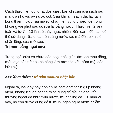
Cách thực hiện cũng rất đơn giản: bạn chỉ cần rửa sạch rau
má, giã nhỏ và lấy nước cốt. Sau khi làm sạch da, lấy tăm
bông thấm nước rau má rồi chấm lên vùng bị sẹo; để trong
khoảng vài phút sau đó rửa lại bằng nước. Thực hiện 2 lần/
tuần và từ 7 – 10 lần sẽ thấy ngạc nhiên. Bên cạnh đó, bạn có
thể sử dụng sữa chua trộn cùng nước rau má để se khít lỗ
chân lông, xóa mờ sẹo.
Trị mụn bằng ngải cứu
Trong ngải cứu có chứa các hoạt chất giúp làm tan máu đông,
máu cục nên sẽ có khả năng làm mờ các vết thâm một các
hữu hiệu.
>>> Xem thêm :
trị nám sakura nhật bản
Ngoài ra, loại cây này còn chứa hoạt chất tanin giúp kháng
viêm, kháng khuẩn nên thường dùng để điều trị các vết
thương ngoài da như mụn nước, mụn trứng cá… Chính vì
vậy, nó còn được dùng để trị mụn, ngăn ngừa viêm nhiễm.