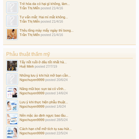
Trẻ hóa da có hại gì không, làm...
Trần Thị Mến
posted
21/4/16
Tư vấn mắt: Hai mí mắt không...
Trần Thị Mến
posted
21/4/16
Thêu lông mày mấy ngày thì bong...
Trần Thị Mến
posted
21/4/16
Phẫu thuật thẩm mỹ
Tẩy nốt ruồi ở đâu tốt nhất hà...
Huệ Minh
posted
27/7/19
Những lưu ý khi hút mỡ bạn cần...
Ngochuyen9999
posted
20/6/24
Nâng mũi bọc sụn tai có vĩnh...
Ngochuyen9999
posted
14/6/24
Lưu ý khi thực hiện phẫu thuật...
Ngochuyen9999
posted
1/6/24
Nên mặc áo định ngực bao lâu...
Ngochuyen9999
posted
28/5/24
Cách hạn chế mỡ tích tụ sau hút...
Ngochuyen9999
posted
22/5/24