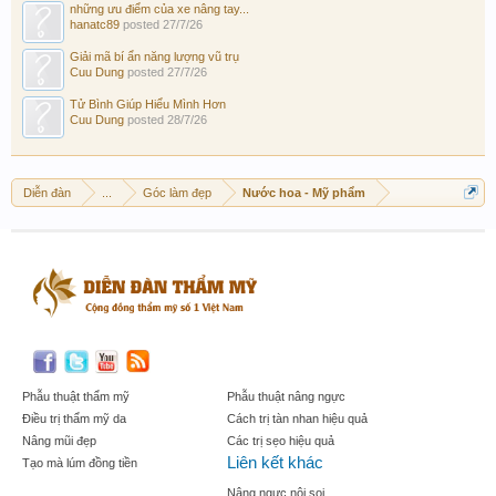
những ưu điểm của xe nâng tay...
hanatc89
posted
27/7/26
Giải mã bí ẩn năng lượng vũ trụ
Cuu Dung
posted
27/7/26
Tử Bình Giúp Hiểu Mình Hơn
Cuu Dung
posted
28/7/26
Diễn đàn
...
Góc làm đẹp
Nước hoa - Mỹ phẩm
Phẫu thuật thẩm mỹ
Phẫu thuật nâng ngực
Điều trị thẩm mỹ da
Cách trị tàn nhan hiệu quả
Nâng mũi đẹp
Các trị sẹo hiệu quả
Liên kết khác
Tạo mà lúm đồng tiền
Nâng ngực nội soi