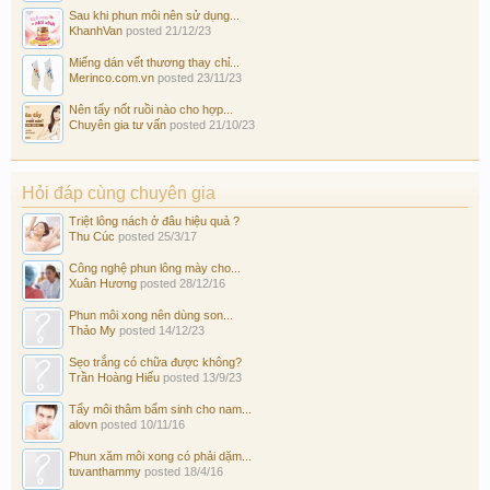
Sau khi phun môi nên sử dụng...
KhanhVan
posted
21/12/23
Miếng dán vết thương thay chỉ...
Merinco.com.vn
posted
23/11/23
Nên tẩy nốt ruồi nào cho hợp...
Chuyên gia tư vấn
posted
21/10/23
Hỏi đáp cùng chuyên gia
Triệt lông nách ở đâu hiệu quả ?
Thu Cúc
posted
25/3/17
Công nghệ phun lông mày cho...
Xuân Hương
posted
28/12/16
Phun môi xong nên dùng son...
Thảo My
posted
14/12/23
Sẹo trắng có chữa được không?
Trần Hoàng Hiếu
posted
13/9/23
Tẩy môi thâm bẩm sinh cho nam...
alovn
posted
10/11/16
Phun xăm môi xong có phải dặm...
tuvanthammy
posted
18/4/16