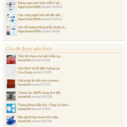
Nâng ngực phù hợp nhất ở độ...
Ngochuyen9999
posted
16/5/24
Các công nghệ hút mỡ tiên tiến...
Ngochuyen9999
posted
10/5/24
Hút mỡ bụng không phẫu thuật có...
Ngochuyen9999
posted
4/5/24
Chủ đề được yêu thích
Tấm lót nhựa cho sân khấu ca...
hanatc89
posted
3/7/26
Chu Dịch Và Bí Mật Tương Lai
Cuu Dung
posted
3/7/26
Giải pháp lót nền cho concert...
hanatc89
posted
7/7/26
Thùng rác HDPE dung tích 80L
hanatc89
posted
20/7/26
Thùng Nhựa Nắp Kín: Công Cụ Nhỏ...
hanatc89
posted
6/7/26
Báo giá thùng nhựa chữ nhật...
hanatc89
posted
25/7/26