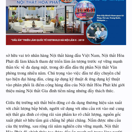
sở hữu vai trò nhãn hàng Nội thất hàng đầu Việt Nam, Nội thất Hòa
Phát đã làm khách tham dự triển lãm ấn tượng trước sự vững mạnh
thần tốc về đa dạng mặt, trong đó dẫn đầu thị phần Nội thất Văn
phòng trong nhiều năm. Chú trọng vào việc đầu tư dây chuyền chế
tạo hiện đại hàng đầu, cùng áp dụng kỹ thuật & ứng dụng kỹ thuật
vào phân phối là điểm cộng hàng đầu của Nội thất Hòa Phát khi giới
thiệu mảng Nội thất Gia đình tiềm năng nhưng đầy thách thức.
Giữa thị trường nội thất biến động có đa dạng thương hiệu sản xuất
với chất lượng bấp bênh, người sử dụng với nhu cầu rơi vào mê cung
nội thất gia đình có rộng rãi sản phẩm ko rõ chất lượng, nguồn gốc
xuất phát sở hữu tầm giá chẳng hề phải chăng. Nắm được nhu cầu
của thị trường, sau rộng rãi năm nghiên cứu vững mạnh, Nội thất
Hòa Phát đã chính thức tạo được dấu ấn mạnh mẽ trong lòng người