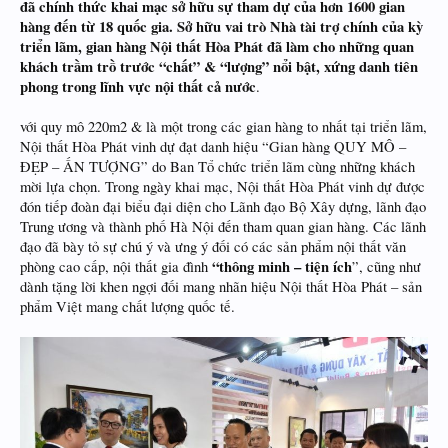
đã chính thức khai mạc sở hữu sự tham dự của hơn 1600 gian
hàng đến từ 18 quốc gia. Sở hữu vai trò Nhà tài trợ chính của kỳ
triển lãm, gian hàng Nội thất Hòa Phát đã làm cho những quan
khách trầm trồ trước “chất” & “lượng” nổi bật, xứng danh tiên
phong trong lĩnh vực nội thất cả nước
.
với quy mô 220m2 & là một trong các gian hàng to nhất tại triển lãm,
Nội thất Hòa Phát vinh dự đạt danh hiệu “Gian hàng QUY MÔ –
ĐẸP – ẤN TƯỢNG” do Ban Tổ chức triển lãm cùng những khách
mời lựa chọn. Trong ngày khai mạc, Nội thất Hòa Phát vinh dự được
đón tiếp đoàn đại biểu đại diện cho Lãnh đạo Bộ Xây dựng, lãnh đạo
Trung ương và thành phố Hà Nội đến tham quan gian hàng. Các lãnh
đạo đã bày tỏ sự chú ý và ưng ý đối có các sản phẩm nội thất văn
“thông minh – tiện ích
phòng cao cấp, nội thất gia đình
”, cũng như
dành tặng lời khen ngợi đối mang nhãn hiệu Nội thất Hòa Phát – sản
phẩm Việt mang chất lượng quốc tế.