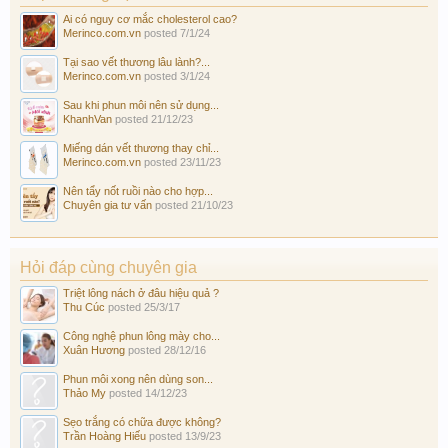
Ai có nguy cơ mắc cholesterol cao?
Merinco.com.vn
posted
7/1/24
Tại sao vết thương lâu lành?...
Merinco.com.vn
posted
3/1/24
Sau khi phun môi nên sử dụng...
KhanhVan
posted
21/12/23
Miếng dán vết thương thay chỉ...
Merinco.com.vn
posted
23/11/23
Nên tẩy nốt ruồi nào cho hợp...
Chuyên gia tư vấn
posted
21/10/23
Hỏi đáp cùng chuyên gia
Triệt lông nách ở đâu hiệu quả ?
Thu Cúc
posted
25/3/17
Công nghệ phun lông mày cho...
Xuân Hương
posted
28/12/16
Phun môi xong nên dùng son...
Thảo My
posted
14/12/23
Sẹo trắng có chữa được không?
Trần Hoàng Hiếu
posted
13/9/23