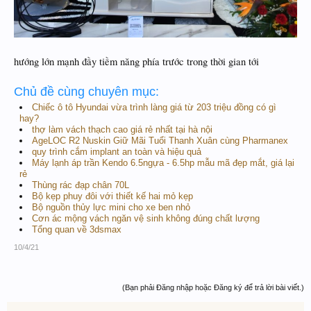
hướng lớn mạnh đầy tiềm năng phía trước trong thời gian tới
Chủ đề cùng chuyên mục:
Chiếc ô tô Hyundai vừa trình làng giá từ 203 triệu đồng có gì
hay?
thợ làm vách thạch cao giá rẻ nhất tại hà nội
AgeLOC R2 Nuskin Giữ Mãi Tuổi Thanh Xuân cùng Pharmanex
quy trình cắm implant an toàn và hiệu quả
Máy lạnh áp trần Kendo 6.5ngựa - 6.5hp mẫu mã đẹp mắt, giá lại
rẻ
Thùng rác đạp chân 70L
Bộ kẹp phuy đôi với thiết kế hai mỏ kẹp
Bộ nguồn thủy lực mini cho xe ben nhỏ
Cơn ác mộng vách ngăn vệ sinh không đúng chất lượng
Tổng quan về 3dsmax
10/4/21
(Bạn phải Đăng nhập hoặc Đăng ký để trả lời bài viết.)