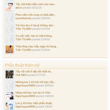
Tẩy môi thâm bẩm sinh cho nam...
alovn
posted
10/11/16
Phun xăm môi xong có phải dặm...
tuvanthammy
posted
18/4/16
Trẻ hóa da có hại gì không, làm...
Trần Thị Mến
posted
21/4/16
Tư vấn mắt: Hai mí mắt không...
Trần Thị Mến
posted
21/4/16
Thêu lông mày mấy ngày thì bong...
Trần Thị Mến
posted
21/4/16
Phẫu thuật thẩm mỹ
Tẩy nốt ruồi ở đâu tốt nhất hà...
Huệ Minh
posted
27/7/19
Những lưu ý khi hút mỡ bạn cần...
Ngochuyen9999
posted
20/6/24
Nâng mũi bọc sụn tai có vĩnh...
Ngochuyen9999
posted
14/6/24
Lưu ý khi thực hiện phẫu thuật...
Ngochuyen9999
posted
1/6/24