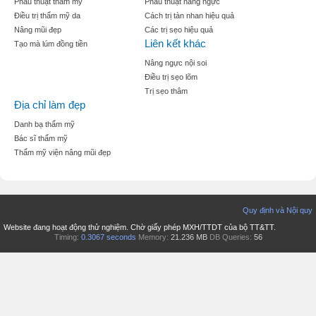
Phẫu thuật thẩm mỹ
Phẫu thuật nâng ngực
Điều trị thẩm mỹ da
Cách trị tàn nhan hiệu quả
Nâng mũi đẹp
Các trị sẹo hiệu quả
Liên kết khác
Tạo mà lúm đồng tiền
Nâng ngực nội soi
Điều trị sẹo lõm
Trị sẹo thâm
Địa chỉ làm đẹp
Danh bạ thẩm mỹ
Bác sĩ thẩm mỹ
Thẩm mỹ viện nâng mũi đẹp
Quy định và Nội quy
Website đang hoạt động thử nghiệm. Chờ giấy phép MXH/TTDT của bộ TT&TT.
Timing:
0.3067 seconds
Memory:
21.236 MB
DB Queries:
56