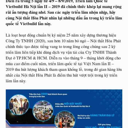
Diễn ra trong 5 ngày từ 4/9 – 8/9/2019, Triển lãm Quốc tế
Vietbuild Hà Nội lần II – 2019 đã chính thức khép lại mang rộng
rãi ấn tượng đáng nhớ. Sau các ngày triển lãm nhộn nhịp, hãy
cùng Nội thất Hòa Phát nhìn lại những dấu ấn trong kỳ triển lãm
quốc tế Vietbuild lần này.
Là loạt hoạt động chuẩn bị kỷ niệm 25 năm xây dựng thương hiệu
Công Ty TNHH (2020), sau hơn 10 năm bỏ ngỏ – Nội thất Hòa Phát
chính thức tạo được tiếng vang to trong lòng công chúng sau 2 kỳ
triển lãm liên tiếp khi dùng dịch vụ vận tải của Cty TNHH Thành
Đạt ở TP.HCM & HCM. Diễn ra vào tháng 9 – tháng khởi động cho
mùa cao điểm cuối năm, triển lãm quốc tế tại Việt Nam lần II –
2019 thu hút lượng khách tham quan khổng lồ, trong đó gian hàng lớn
nhất của Nội thất Hòa Phát là điểm thu hút vượt trội trong kỳ triển
lãm lần này.