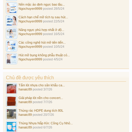
Nên mặc áo định ngực bao lâu...
Ngochuyen9999
posted
28/5/24
Cách hạn chế mỡ tích tụ sau hút...
Ngochuyen9999
posted
22/5/24
Nâng ngực phù hợp nhất ở độ...
Ngochuyen9999
posted
16/5/24
Các công nghệ hút mỡ tiên tiến...
Ngochuyen9999
posted
10/5/24
Hút mỡ bụng không phẫu thuật có...
Ngochuyen9999
posted
4/5/24
Chủ đề được yêu thích
Tấm lót nhựa cho sân khấu ca...
hanatc89
posted
3/7/26
Giải pháp lót nền cho concert...
hanatc89
posted
7/7/26
Thùng rác HDPE dung tích 80L
hanatc89
posted
20/7/26
Thùng Nhựa Nắp Kín: Công Cụ Nhỏ...
hanatc89
posted
6/7/26