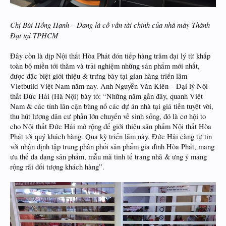
Chị Bùi Hồng Hạnh – Đang là cố vấn tài chính của nhà máy Thành
Đạt tại TPHCM
Đây còn là dịp Nội thất Hòa Phát đón tiếp hàng trăm đại lý từ khắp
toàn bộ miền tới thăm và trải nghiệm những sản phẩm mới nhất,
được đặc biệt giới thiệu & trưng bày tại gian hàng triển lãm
Vietbuild Việt Nam năm nay. Anh Nguyễn Văn Kiên – Đại lý Nội
thất Đức Hải (Hà Nội) bày tỏ: “Những năm gần đây, quanh Việt
Nam & các tỉnh lân cận bùng nổ các dự án nhà tại giá tiền tuyệt vời,
thu hút lượng dân cư phần lớn chuyển về sinh sống, đó là cơ hội to
cho Nội thất Đức Hải mở rộng để giới thiệu sản phẩm Nội thất Hòa
Phát tới quý khách hàng. Qua kỳ triển lãm này, Đức Hải càng tự tin
với nhận định tập trung phân phối sản phẩm gia đình Hòa Phát, mang
ưu thế đa dạng sản phẩm, mẫu mã tinh tế trang nhã & ưng ý mang
rộng rãi đối tượng khách hàng”.