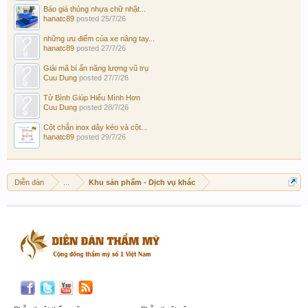
Báo giá thùng nhựa chữ nhật...
hanatc89
posted
25/7/26
những ưu điểm của xe nâng tay...
hanatc89
posted
27/7/26
Giải mã bí ẩn năng lượng vũ trụ
Cuu Dung
posted
27/7/26
Tử Bình Giúp Hiểu Mình Hơn
Cuu Dung
posted
28/7/26
Cột chắn inox dây kéo và cột...
hanatc89
posted
29/7/26
Diễn đàn
...
Khu sản phẩm - Dịch vụ khác