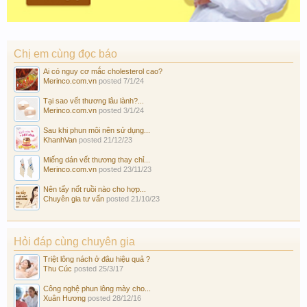
Chị em cùng đọc báo
Ai có nguy cơ mắc cholesterol cao?
Merinco.com.vn
posted
7/1/24
Tại sao vết thương lâu lành?...
Merinco.com.vn
posted
3/1/24
Sau khi phun môi nên sử dụng...
KhanhVan
posted
21/12/23
Miếng dán vết thương thay chỉ...
Merinco.com.vn
posted
23/11/23
Nên tẩy nốt ruồi nào cho hợp...
Chuyên gia tư vấn
posted
21/10/23
Hỏi đáp cùng chuyên gia
Triệt lông nách ở đâu hiệu quả ?
Thu Cúc
posted
25/3/17
Công nghệ phun lông mày cho...
Xuân Hương
posted
28/12/16