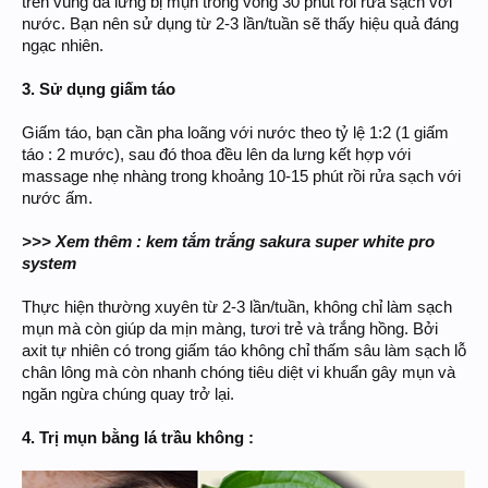
trên vùng da lưng bị mụn trong vòng 30 phút rồi rửa sạch với
nước. Bạn nên sử dụng từ 2-3 lần/tuần sẽ thấy hiệu quả đáng
ngạc nhiên.
3. Sử dụng giấm táo
Giấm táo, bạn cần pha loãng với nước theo tỷ lệ 1:2 (1 giấm
táo : 2 mước), sau đó thoa đều lên da lưng kết hợp với
massage nhẹ nhàng trong khoảng 10-15 phút rồi rửa sạch với
nước ấm.
>>> Xem thêm : kem tắm trắng sakura super white pro
system
Thực hiện thường xuyên từ 2-3 lần/tuần, không chỉ làm sạch
mụn mà còn giúp da mịn màng, tươi trẻ và trắng hồng. Bởi
axit tự nhiên có trong giấm táo không chỉ thấm sâu làm sạch lỗ
chân lông mà còn nhanh chóng tiêu diệt vi khuẩn gây mụn và
ngăn ngừa chúng quay trở lại.
4. Trị mụn bằng lá trầu không :