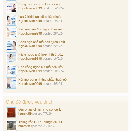
Nâng mũi bọc sụn tai có vĩnh...
Ngochuyen9999
posted
14/6/24
Lưu ý khi thực hiện phẫu thuật...
Ngochuyen9999
posted
1/6/24
Nên mặc áo định ngực bao lâu...
Ngochuyen9999
posted
28/5/24
Cách hạn chế mỡ tích tụ sau hút...
Ngochuyen9999
posted
22/5/24
Nâng ngực phù hợp nhất ở độ...
Ngochuyen9999
posted
16/5/24
Các công nghệ hút mỡ tiên tiến...
Ngochuyen9999
posted
10/5/24
Hút mỡ bụng không phẫu thuật có...
Ngochuyen9999
posted
4/5/24
Chủ đề được yêu thích
Giải pháp lót nền cho concert...
hanatc89
posted
7/7/26
Thùng rác HDPE dung tích 80L
hanatc89
posted
20/7/26