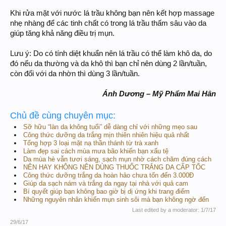
Khi rửa mặt với nước lá trầu không bạn nên kết hợp massage
nhẹ nhàng để các tinh chất có trong lá trầu thấm sâu vào da
giúp tăng khả năng điều trị mụn.
Lưu ý: Do có tính diệt khuẩn nên lá trầu có thể làm khô da, do
đó nếu da thường và da khô thì bạn chỉ nên dùng 2 lần/tuần,
còn đối với da nhờn thì dùng 3 lần/tuần.
Ánh Dương – Mỹ Phẩm Mai Hân
Chủ đề cùng chuyên mục:
Sỡ hữu “làn da không tuổi” dễ dàng chỉ với những mẹo sau
Công thức dưỡng da trắng mịn thiên nhiên hiệu quả nhất
Tổng hợp 3 loại mặt nạ thần thánh từ trà xanh
Làm đẹp sai cách mùa mưa bão khiến bạn xấu tệ
Da mùa hè vẫn tươi sáng, sạch mụn nhờ cách chăm đúng cách
NÊN HAY KHÔNG NÊN DÙNG THUỐC TRẮNG DA CẤP TỐC
Công thức dưỡng trắng da hoàn hảo chưa tốn đến 3.000Đ
Giúp da sạch nám và trắng da ngay tại nhà với quả cam
Bí quyết giúp bạn không bao giờ bị dị ứng khi trang điểm
Những nguyên nhân khiến mụn sinh sôi mà bạn không ngờ đến
Last edited by a moderator:
1/7/17
29/6/17