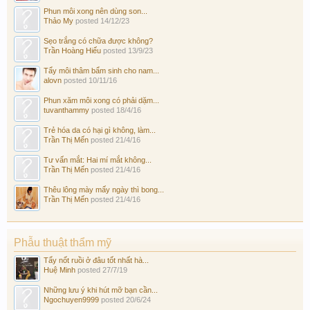
Phun môi xong nên dùng son...
Thảo My
posted
14/12/23
Sẹo trắng có chữa được không?
Trần Hoàng Hiếu
posted
13/9/23
Tẩy môi thâm bẩm sinh cho nam...
alovn
posted
10/11/16
Phun xăm môi xong có phải dặm...
tuvanthammy
posted
18/4/16
Trẻ hóa da có hại gì không, làm...
Trần Thị Mến
posted
21/4/16
Tư vấn mắt: Hai mí mắt không...
Trần Thị Mến
posted
21/4/16
Thêu lông mày mấy ngày thì bong...
Trần Thị Mến
posted
21/4/16
Phẫu thuật thẩm mỹ
Tẩy nốt ruồi ở đâu tốt nhất hà...
Huệ Minh
posted
27/7/19
Những lưu ý khi hút mỡ bạn cần...
Ngochuyen9999
posted
20/6/24