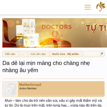
Diễn đàn
...
Góc làm đẹp
Nước hoa - Mỹ phẩm
Da dẻ lại mịn màng cho chàng nhẹ
nhàng âu yếm
MaiHanGroup2
Active Member
Mụn – làm cho da trở nên sần sùi, xấu xí gây mất thẩm mỹ và
tự tin. Dù là mụn trên mặt, trên lưng hay…vùng nào đó trên da.