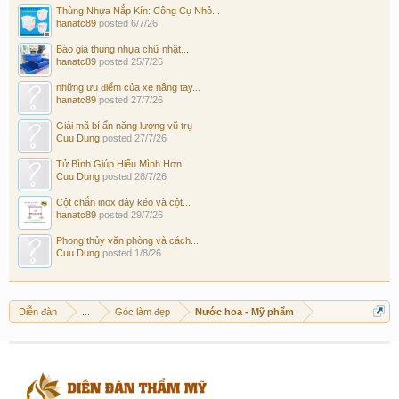
Thùng Nhựa Nắp Kín: Công Cụ Nhỏ...
hanatc89
posted
6/7/26
Báo giá thùng nhựa chữ nhật...
hanatc89
posted
25/7/26
những ưu điểm của xe nâng tay...
hanatc89
posted
27/7/26
Giải mã bí ẩn năng lượng vũ trụ
Cuu Dung
posted
27/7/26
Tử Bình Giúp Hiểu Mình Hơn
Cuu Dung
posted
28/7/26
Cột chắn inox dây kéo và cột...
hanatc89
posted
29/7/26
Phong thủy văn phòng và cách...
Cuu Dung
posted
1/8/26
Diễn đàn
...
Góc làm đẹp
Nước hoa - Mỹ phẩm