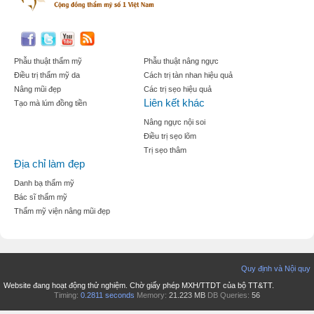
Phẫu thuật thẩm mỹ
Phẫu thuật nâng ngực
Điều trị thẩm mỹ da
Cách trị tàn nhan hiệu quả
Nâng mũi đẹp
Các trị sẹo hiệu quả
Liên kết khác
Tạo mà lúm đồng tiền
Nâng ngực nội soi
Điều trị sẹo lõm
Trị sẹo thâm
Địa chỉ làm đẹp
Danh bạ thẩm mỹ
Bác sĩ thẩm mỹ
Thẩm mỹ viện nâng mũi đẹp
Quy định và Nội quy
Website đang hoạt động thử nghiệm. Chờ giấy phép MXH/TTDT của bộ TT&TT.
Timing:
0.2811 seconds
Memory:
21.223 MB
DB Queries:
56