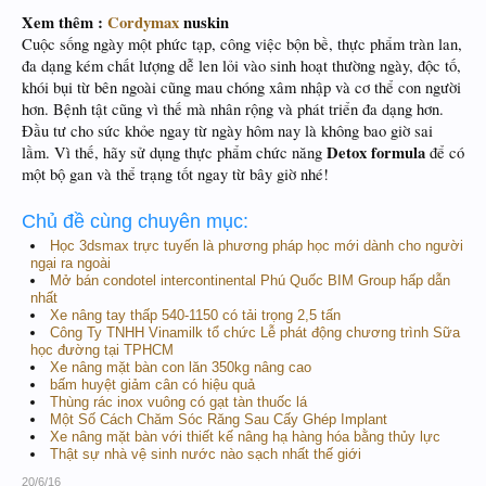
Xem thêm :
Cordymax
nuskin
Cuộc sống ngày một phức tạp, công việc bộn bề, thực phẩm tràn lan,
đa dạng kém chất lượng dễ len lỏi vào sinh hoạt thường ngày, độc tố,
khói bụi từ bên ngoài cũng mau chóng xâm nhập và cơ thể con người
hơn. Bệnh tật cũng vì thế mà nhân rộng và phát triển đa dạng hơn.
Đầu tư cho sức khỏe ngay từ ngày hôm nay là không bao giờ sai
Detox formula
lầm. Vì thế, hãy sử dụng thực phẩm chức năng
để có
một bộ gan và thể trạng tốt ngay từ bây giờ nhé!
Chủ đề cùng chuyên mục:
Học 3dsmax trực tuyến là phương pháp học mới dành cho người
ngại ra ngoài
Mở bán condotel intercontinental Phú Quốc BIM Group hấp dẫn
nhất
Xe nâng tay thấp 540-1150 có tải trọng 2,5 tấn
Công Ty TNHH Vinamilk tổ chức Lễ phát động chương trình Sữa
học đường tại TPHCM
Xe nâng mặt bàn con lăn 350kg nâng cao
bấm huyệt giảm cân có hiệu quả
Thùng rác inox vuông có gạt tàn thuốc lá
Một Số Cách Chăm Sóc Răng Sau Cấy Ghép Implant
Xe nâng mặt bàn với thiết kế nâng hạ hàng hóa bằng thủy lực
Thật sự nhà vệ sinh nước nào sạch nhất thế giới
20/6/16