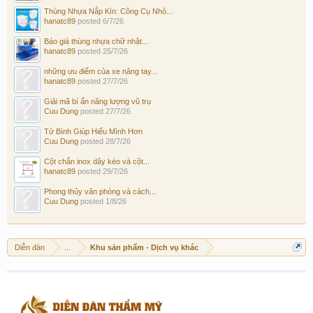
Thùng Nhựa Nắp Kín: Công Cụ Nhỏ...
hanatc89
posted
6/7/26
Báo giá thùng nhựa chữ nhật...
hanatc89
posted
25/7/26
những ưu điểm của xe nâng tay...
hanatc89
posted
27/7/26
Giải mã bí ẩn năng lượng vũ trụ
Cuu Dung
posted
27/7/26
Tử Bình Giúp Hiểu Mình Hơn
Cuu Dung
posted
28/7/26
Cột chắn inox dây kéo và cột...
hanatc89
posted
29/7/26
Phong thủy văn phòng và cách...
Cuu Dung
posted
1/8/26
Diễn đàn
...
Khu sản phẩm - Dịch vụ khác