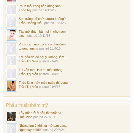
Phun môi xong nên dùng son...
Thảo My
posted
14/12/23
Sẹo trắng có chữa được không?
Trần Hoàng Hiếu
posted
13/9/23
Tẩy môi thâm bẩm sinh cho nam...
alovn
posted
10/11/16
Phun xăm môi xong có phải dặm...
tuvanthammy
posted
18/4/16
Trẻ hóa da có hại gì không, làm...
Trần Thị Mến
posted
21/4/16
Tư vấn mắt: Hai mí mắt không...
Trần Thị Mến
posted
21/4/16
Thêu lông mày mấy ngày thì bong...
Trần Thị Mến
posted
21/4/16
Phẫu thuật thẩm mỹ
Tẩy nốt ruồi ở đâu tốt nhất hà...
Huệ Minh
posted
27/7/19
Những lưu ý khi hút mỡ bạn cần...
Ngochuyen9999
posted
20/6/24