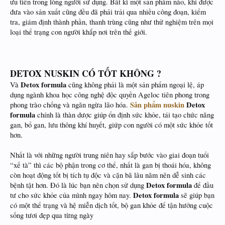
ưu tiên trong lòng người sử dụng. Bất kì một sản phẩm nào, khi được
đưa vào sản xuất cũng đều đã phải trải qua nhiều công đoạn, kiểm
tra, giám định thành phần, thanh trùng cũng như thử nghiệm trên mọi
loại thể trạng con người khắp nơi trên thế giới.
DETOX NUSKIN CÓ TỐT KHÔNG ?
Detox formula
Và
cũng không phải là một sản phẩm ngoại lệ, áp
dụng ngành khoa học công nghệ độc quyền Ageloc tiên phong trong
Sản phẩm nuskin
Detox
phong trào chống và ngăn ngừa lão hóa.
formula
chính là thàn dược giúp ổn định sức khỏe, tái tạo chức năng
gan, bổ gan, lưu thông khí huyết, giứp con người có một sức khỏe tốt
hơn.
Nhất là với những người trung niên hay sắp bước vào giai đoạn tuổi
“xế tà” thì các bộ phận trong cơ thể, nhất là gan bị thoái hóa, không
còn hoạt động tốt bị tích tụ độc và cặn bã lâu năm nên dễ sinh các
Detox formula
bệnh tật hơn. Đó là lúc bạn nên chọn sử dụng
để đầu
Detox formula
tư cho sức khỏe của mình ngay hôm nay.
sẽ giúp bạn
có một thể trạng và hệ miễn dịch tốt, bộ gan khỏe để tận hưởng cuộc
sống tươi đẹp qua từng ngày