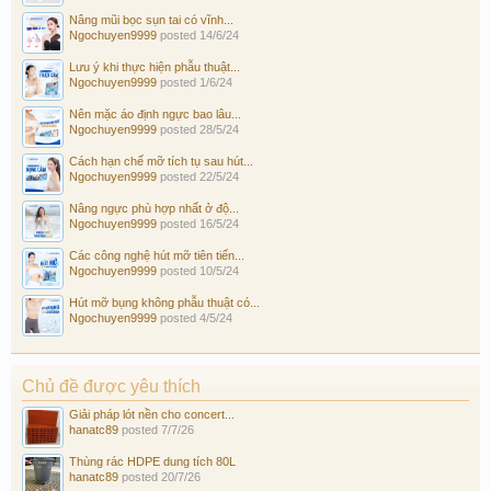
Nâng mũi bọc sụn tai có vĩnh...
Ngochuyen9999
posted
14/6/24
Lưu ý khi thực hiện phẫu thuật...
Ngochuyen9999
posted
1/6/24
Nên mặc áo định ngực bao lâu...
Ngochuyen9999
posted
28/5/24
Cách hạn chế mỡ tích tụ sau hút...
Ngochuyen9999
posted
22/5/24
Nâng ngực phù hợp nhất ở độ...
Ngochuyen9999
posted
16/5/24
Các công nghệ hút mỡ tiên tiến...
Ngochuyen9999
posted
10/5/24
Hút mỡ bụng không phẫu thuật có...
Ngochuyen9999
posted
4/5/24
Chủ đề được yêu thích
Giải pháp lót nền cho concert...
hanatc89
posted
7/7/26
Thùng rác HDPE dung tích 80L
hanatc89
posted
20/7/26