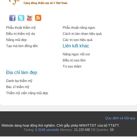
Phẫu thuật thẩm mỹ
Phẫu thuật nâng ngực
Điều trị thẩm mỹ da
Cách trị tàn nhan hiệu quả
Nâng mũi đẹp
Các trị sẹo hiệu quả
Liên kết khác
Tạo mà lúm đồng tiền
Nâng ngực nội soi
Điều trị sẹo lõm
Trị sẹo thâm
Địa chỉ làm đẹp
Danh bạ thẩm mỹ
Bác sĩ thẩm mỹ
Thẩm mỹ viện nâng mũi đẹp
Quy định và Nội quy
Website đang hoạt động thử nghiệm. Chờ giấy phép MXH/TTDT của bộ TT&TT.
Timing:
0.3146 seconds
Memory:
21.220 MB
DB Queries:
56