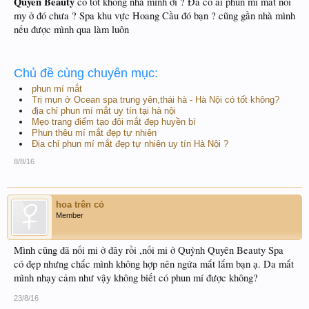
Quyên Beauty
có tốt không nhà mình ơi ? Đã có ai phun mí mắt nối
my ở đó chưa ? Spa khu vực Hoang Cầu đó bạn ? cũng gần nhà mình
nếu được mình qua làm luôn
Chủ đề cùng chuyên mục:
phun mí mắt
Trị mụn ở Ocean spa trung yên,thái hà - Hà Nội có tốt không?
địa chỉ phun mí mắt uy tín tại hà nội
Mẹo trang điểm tạo đôi mắt đẹp huyền bí
Phun thêu mí mắt đẹp tự nhiên
Địa chỉ phun mí mắt đẹp tự nhiên uy tín Hà Nội ?
8/8/16
hoa trên cỏ
Member
Mình cũng đã nối mi ở đây rồi ,nối mi ở Quỳnh Quyên Beauty Spa
có đẹp nhưng chắc mình không hợp nên ngứa mắt lắm bạn ạ. Da mắt
mình nhạy cảm như vậy không biết có phun mí được không?
23/8/16