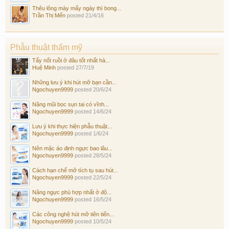
Thêu lông mày mấy ngày thì bong...
Trần Thị Mến
posted
21/4/16
Phẫu thuật thẩm mỹ
Tẩy nốt ruồi ở đâu tốt nhất hà...
Huệ Minh
posted
27/7/19
Những lưu ý khi hút mỡ bạn cần...
Ngochuyen9999
posted
20/6/24
Nâng mũi bọc sụn tai có vĩnh...
Ngochuyen9999
posted
14/6/24
Lưu ý khi thực hiện phẫu thuật...
Ngochuyen9999
posted
1/6/24
Nên mặc áo định ngực bao lâu...
Ngochuyen9999
posted
28/5/24
Cách hạn chế mỡ tích tụ sau hút...
Ngochuyen9999
posted
22/5/24
Nâng ngực phù hợp nhất ở độ...
Ngochuyen9999
posted
16/5/24
Các công nghệ hút mỡ tiên tiến...
Ngochuyen9999
posted
10/5/24