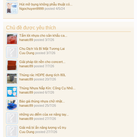
Hút mỡ bụng không phẫu thuật có...
Ngochuyen9999
posted
4/5/24
Chủ đề được yêu thích
Tấm lót nhựa cho sân khấu ca...
hanatc89
posted
3/7/26
Chu Dịch Và Bí Mật Tương Lai
Cuu Dung
posted
3/7/26
Giải pháp lót nền cho concert...
hanatc89
posted
7/7/26
Thùng rác HDPE dung tích 80L
hanatc89
posted
20/7/26
Thùng Nhựa Nắp Kín: Công Cụ Nhỏ...
hanatc89
posted
6/7/26
Báo giá thùng nhựa chữ nhật...
hanatc89
posted
25/7/26
những ưu điểm của xe nâng tay...
hanatc89
posted
27/7/26
Giải mã bí ẩn năng lượng vũ trụ
Cuu Dung
posted
27/7/26