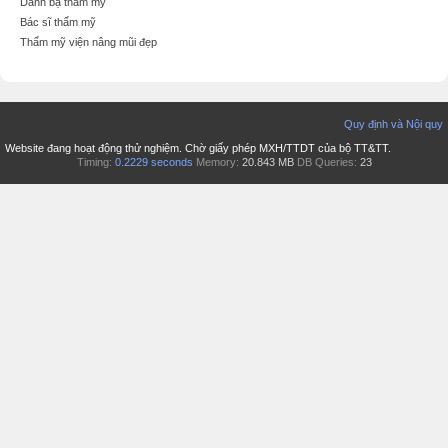
Danh bạ thẩm mỹ
Bác sĩ thẩm mỹ
Thẩm mỹ viện nâng mũi đẹp
Quy định và Nội quy
Website đang hoạt động thử nghiệm. Chờ giấy phép MXH/TTDT của bộ TT&TT.
Timing:
0.2229 seconds
Memory:
20.843 MB
DB Queries:
23