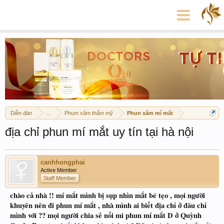
Diễn đàn
...
Phum xăm thẩm mỹ
Phun xăm mí mắt
địa chỉ phun mí mắt uy tín tại hà nội
canhhongphai
Active Member
Staff Member
chào cả nhà !! mí mắt mình bị sụp nhìn mắt bé tẹo , mọi người
khuyên nên đi phun mí mắt , nhà mình ai biết địa chỉ ở đâu chỉ
mình với ?? mọi người chia sẻ nối mi phun mí mắt D ở Quỳnh