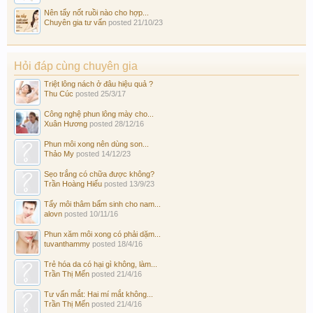
Nên tẩy nốt ruồi nào cho hợp...
Chuyên gia tư vấn
posted
21/10/23
Hỏi đáp cùng chuyên gia
Triệt lông nách ở đâu hiệu quả ?
Thu Cúc
posted
25/3/17
Công nghệ phun lông mày cho...
Xuân Hương
posted
28/12/16
Phun môi xong nên dùng son...
Thảo My
posted
14/12/23
Sẹo trắng có chữa được không?
Trần Hoàng Hiếu
posted
13/9/23
Tẩy môi thâm bẩm sinh cho nam...
alovn
posted
10/11/16
Phun xăm môi xong có phải dặm...
tuvanthammy
posted
18/4/16
Trẻ hóa da có hại gì không, làm...
Trần Thị Mến
posted
21/4/16
Tư vấn mắt: Hai mí mắt không...
Trần Thị Mến
posted
21/4/16