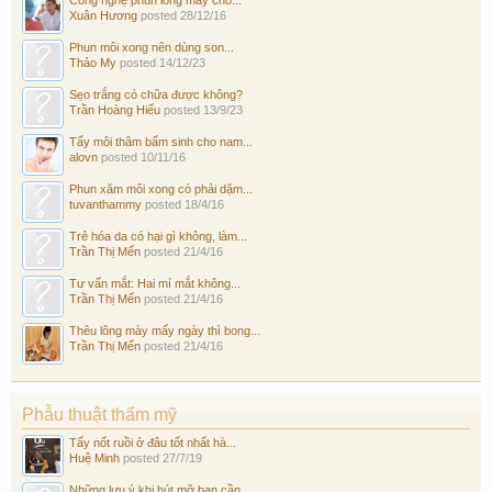
Công nghệ phun lông mày cho...
Xuân Hương
posted
28/12/16
Phun môi xong nên dùng son...
Thảo My
posted
14/12/23
Sẹo trắng có chữa được không?
Trần Hoàng Hiếu
posted
13/9/23
Tẩy môi thâm bẩm sinh cho nam...
alovn
posted
10/11/16
Phun xăm môi xong có phải dặm...
tuvanthammy
posted
18/4/16
Trẻ hóa da có hại gì không, làm...
Trần Thị Mến
posted
21/4/16
Tư vấn mắt: Hai mí mắt không...
Trần Thị Mến
posted
21/4/16
Thêu lông mày mấy ngày thì bong...
Trần Thị Mến
posted
21/4/16
Phẫu thuật thẩm mỹ
Tẩy nốt ruồi ở đâu tốt nhất hà...
Huệ Minh
posted
27/7/19
Những lưu ý khi hút mỡ bạn cần...