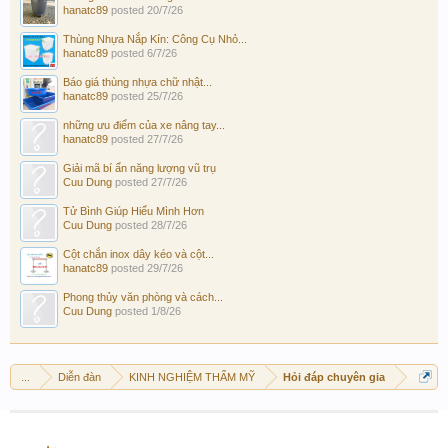
hanatc89
posted
20/7/26
Thùng Nhựa Nắp Kín: Công Cụ Nhỏ...
hanatc89
posted
6/7/26
Báo giá thùng nhựa chữ nhật...
hanatc89
posted
25/7/26
những ưu điểm của xe nâng tay...
hanatc89
posted
27/7/26
Giải mã bí ẩn năng lượng vũ trụ
Cuu Dung
posted
27/7/26
Tử Bình Giúp Hiểu Mình Hơn
Cuu Dung
posted
28/7/26
Cột chắn inox dây kéo và cột...
hanatc89
posted
29/7/26
Phong thủy văn phòng và cách...
Cuu Dung
posted
1/8/26
...
Diễn đàn
KINH NGHIỆM THẨM MỸ
Hỏi đáp chuyên gia