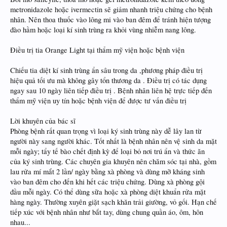
metronidazole hoặc ivermectin sẽ giảm nhanh triệu chứng cho bệnh
nhân. Nên thoa thuốc vào lông mi vào ban đêm để tránh hiện tượng
đào hầm hoặc loại kí sinh trùng ra khỏi vùng nhiễm nang lông.
Điều trị tia Orange Light tại thẩm mỹ viện hoặc bệnh viện
Chiếu tia diệt kí sinh trùng ẩn sâu trong da ,phương pháp điều trị
hiệu quả tối ưu mà không gây tổn thương da . Điều trị có tác dụng
ngay sau 10 ngày liên tiếp điều trị . Bệnh nhân liên hệ trực tiếp đến
thẩm mỹ viện uy tín hoặc bệnh viện để được tư vấn điều trị
Lời khuyên của bác sĩ
Phòng bệnh rất quan trọng vì loại ký sinh trùng này dễ lây lan từ
người này sang người khác. Tốt nhất là bệnh nhân nên vệ sinh da mặt
mỗi ngày; tẩy tế bào chết định kỳ để loại bỏ nơi trú ẩn và thức ăn
của ký sinh trùng. Các chuyên gia khuyên nên chăm sóc tại nhà, gồm
lau rửa mí mắt 2 lần/ ngày bằng xà phòng và dùng mỡ kháng sinh
vào ban đêm cho đến khi hết các triệu chứng. Dùng xà phòng gội
đầu mỗi ngày. Có thể dùng sữa hoặc xà phòng diệt khuẩn rửa mặt
hàng ngày. Thường xuyên giặt sạch khăn trải giường, vỏ gối. Hạn chế
tiếp xúc với bệnh nhân như bắt tay, dùng chung quần áo, ôm, hôn
nhau...