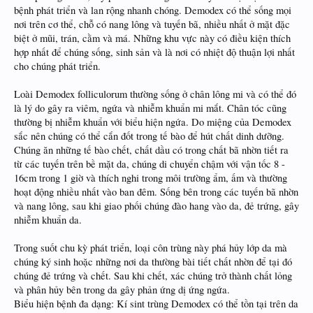
bệnh phát triển và lan rộng nhanh chóng. Demodex có thể sống mọi
nơi trên cơ thể, chỗ có nang lông và tuyến bã, nhiều nhất ở mặt đặc
biệt ở mũi, trán, cằm và má. Những khu vực này có điều kiện thích
hợp nhất để chúng sống, sinh sản và là nơi có nhiệt độ thuận lợi nhất
cho chúng phát triển.
Loài Demodex folliculorum thường sống ở chân lông mi và có thể đó
là lý do gây ra viêm, ngứa và nhiễm khuẩn mi mắt. Chân tóc cũng
thường bị nhiễm khuẩn với biểu hiện ngứa. Do miệng của Demodex
sắc nên chúng có thể cắn đốt trong tế bào để hút chất dinh dưỡng.
Chúng ăn những tế bào chết, chất dầu có trong chất bã nhờn tiết ra
từ các tuyến trên bề mặt da, chúng di chuyển chậm với vận tốc 8 -
16cm trong 1 giờ và thích nghi trong môi trường ẩm, ấm và thường
hoạt động nhiều nhất vào ban đêm. Sống bên trong các tuyến bã nhờn
và nang lông, sau khi giao phối chúng đào hang vào da, đẻ trứng, gây
nhiễm khuẩn da.
Trong suốt chu kỳ phát triển, loại côn trùng này phá hủy lớp da mà
chúng ký sinh hoặc những nơi da thường bài tiết chất nhờn để tại đó
chúng đẻ trứng và chết. Sau khi chết, xác chúng trở thành chất lỏng
và phân hủy bên trong da gây phản ứng dị ứng ngứa.
Biểu hiện bệnh đa dạng: Kí sint trùng Demodex có thể tồn tại trên da