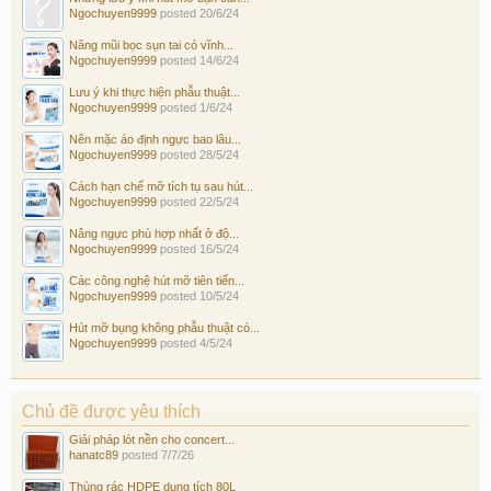
Ngochuyen9999
posted
20/6/24
Nâng mũi bọc sụn tai có vĩnh...
Ngochuyen9999
posted
14/6/24
Lưu ý khi thực hiện phẫu thuật...
Ngochuyen9999
posted
1/6/24
Nên mặc áo định ngực bao lâu...
Ngochuyen9999
posted
28/5/24
Cách hạn chế mỡ tích tụ sau hút...
Ngochuyen9999
posted
22/5/24
Nâng ngực phù hợp nhất ở độ...
Ngochuyen9999
posted
16/5/24
Các công nghệ hút mỡ tiên tiến...
Ngochuyen9999
posted
10/5/24
Hút mỡ bụng không phẫu thuật có...
Ngochuyen9999
posted
4/5/24
Chủ đề được yêu thích
Giải pháp lót nền cho concert...
hanatc89
posted
7/7/26
Thùng rác HDPE dung tích 80L