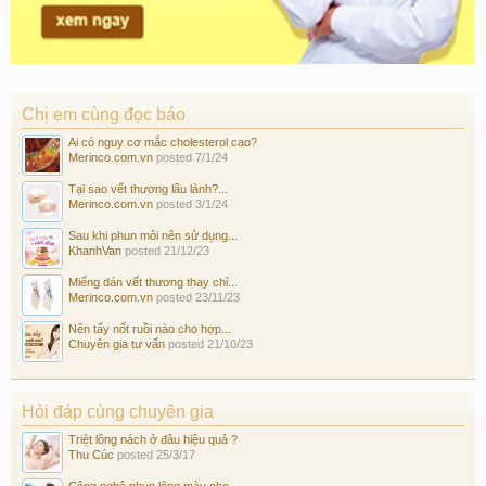
Chị em cùng đọc báo
Ai có nguy cơ mắc cholesterol cao?
Merinco.com.vn
posted
7/1/24
Tại sao vết thương lâu lành?...
Merinco.com.vn
posted
3/1/24
Sau khi phun môi nên sử dụng...
KhanhVan
posted
21/12/23
Miếng dán vết thương thay chỉ...
Merinco.com.vn
posted
23/11/23
Nên tẩy nốt ruồi nào cho hợp...
Chuyên gia tư vấn
posted
21/10/23
Hỏi đáp cùng chuyên gia
Triệt lông nách ở đâu hiệu quả ?
Thu Cúc
posted
25/3/17