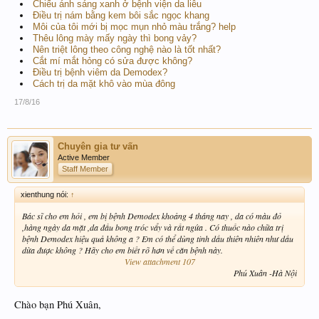
Chiếu ánh sáng xanh ở bệnh viện da liễu
Điều trị nám bằng kem bôi sắc ngọc khang
Môi của tôi mới bị mọc mụn nhỏ màu trắng? help
Thêu lông mày mấy ngày thì bong vảy?
Nên triệt lông theo công nghệ nào là tốt nhất?
Cắt mí mắt hỏng có sửa được không?
Điều trị bệnh viêm da Demodex?
Cách trị da mặt khô vào mùa đông
17/8/16
Chuyên gia tư vấn
Active Member
Staff Member
xienthung nói:
↑
Bác sĩ cho em hỏi , em bị bệnh Demodex khoảng 4 tháng nay , da có màu đỏ
,hàng ngày da mặt ,da đầu bong tróc vẩy và rất ngứa . Có thuốc nào chữa trị
bệnh Demodex hiệu quả không a ? Em có thể dùng tinh dầu thiên nhiên như dầu
dừa được không ? Hãy cho em biết rõ hơn về căn bệnh này.
View attachment 107
Phú Xuân -Hà Nội​
Chào bạn Phú Xuân,