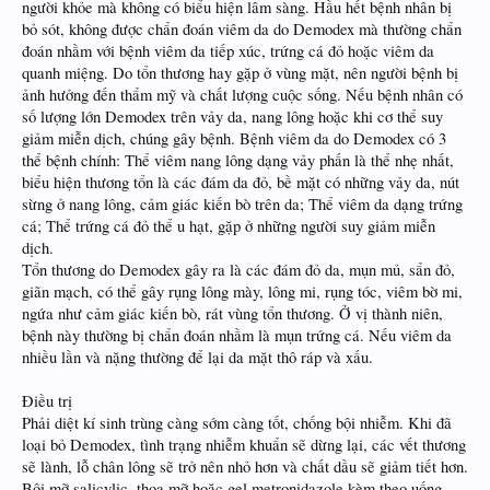
người khỏe mà không có biểu hiện lâm sàng. Hầu hết bệnh nhân bị
bỏ sót, không được chẩn đoán viêm da do Demodex mà thường chẩn
đoán nhầm với bệnh viêm da tiếp xúc, trứng cá đỏ hoặc viêm da
quanh miệng. Do tổn thương hay gặp ở vùng mặt, nên người bệnh bị
ảnh hưởng đến thẩm mỹ và chất lượng cuộc sống. Nếu bệnh nhân có
số lượng lớn Demodex trên vảy da, nang lông hoặc khi cơ thể suy
giảm miễn dịch, chúng gây bệnh. Bệnh viêm da do Demodex có 3
thể bệnh chính: Thể viêm nang lông dạng vảy phấn là thể nhẹ nhất,
biểu hiện thương tổn là các đám da đỏ, bề mặt có những vảy da, nút
sừng ở nang lông, cảm giác kiến bò trên da; Thể viêm da dạng trứng
cá; Thể trứng cá đỏ thể u hạt, gặp ở những người suy giảm miễn
dịch.
Tổn thương do Demodex gây ra là các đám đỏ da, mụn mủ, sẩn đỏ,
giãn mạch, có thể gây rụng lông mày, lông mi, rụng tóc, viêm bờ mi,
ngứa như cảm giác kiến bò, rát vùng tổn thương. Ở vị thành niên,
bệnh này thường bị chẩn đoán nhầm là mụn trứng cá. Nếu viêm da
nhiều lần và nặng thường để lại da mặt thô ráp và xấu.
Điều trị
Phải diệt kí sinh trùng càng sớm càng tốt, chống bội nhiễm. Khi đã
loại bỏ Demodex, tình trạng nhiễm khuẩn sẽ dừng lại, các vết thương
sẽ lành, lỗ chân lông sẽ trở nên nhỏ hơn và chất dầu sẽ giảm tiết hơn.
Bôi mỡ salicylic, thoa mỡ hoặc gel metronidazole kèm theo uống