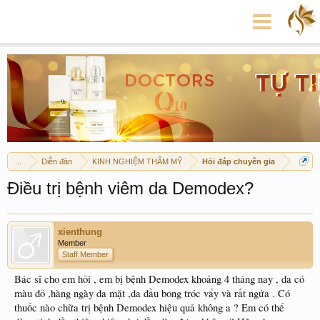
...
Diễn đàn
KINH NGHIỆM THẨM MỸ
Hỏi đáp chuyên gia
Điều trị bệnh viêm da Demodex?
xienthung
Member
Staff Member
Bác sĩ cho em hỏi , em bị bệnh Demodex khoảng 4 tháng nay , da có
màu đỏ ,hàng ngày da mặt ,da đầu bong tróc vẩy và rất ngứa . Có
thuốc nào chữa trị bệnh Demodex hiệu quả không a ? Em có thể