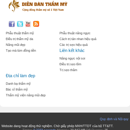
Phẫu thuật thẩm mỹ
Phẫu thuật nâng ngực
Điều trị thẩm mỹ da
Cách trị tàn nhan hiệu quả
Nâng mũi đẹp
Các trị sẹo hiệu quả
Liên kết khác
Tạo mà lúm đồng tiền
Nâng ngực nội soi
Điều trị sẹo lõm
Trị sẹo thâm
Địa chỉ làm đẹp
Danh bạ thẩm mỹ
Bác sĩ thẩm mỹ
Thẩm mỹ viện nâng mũi đẹp
Quy định và Nội quy
Website đang hoạt động thử nghiệm. Chờ giấy phép MXH/TTDT của bộ TT&TT.
Timing:
0.2233 seconds
Memory:
20.847 MB
DB Queries:
25