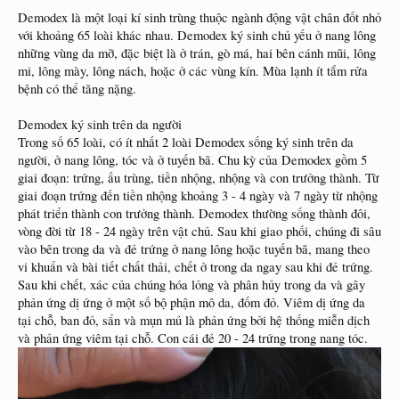
Demodex là một loại kí sinh trùng thuộc ngành động vật chân đốt nhỏ
với khoảng 65 loài khác nhau. Demodex ký sinh chủ yếu ở nang lông
những vùng da mỡ, đặc biệt là ở trán, gò má, hai bên cánh mũi, lông
mi, lông mày, lông nách, hoặc ở các vùng kín. Mùa lạnh ít tắm rửa
bệnh có thể tăng nặng.
Demodex ký sinh trên da người
Trong số 65 loài, có ít nhất 2 loài Demodex sống ký sinh trên da
người, ở nang lông, tóc và ở tuyến bã. Chu kỳ của Demodex gồm 5
giai đoạn: trứng, ấu trùng, tiền nhộng, nhộng và con trưởng thành. Từ
giai đoạn trứng đến tiền nhộng khoảng 3 - 4 ngày và 7 ngày từ nhộng
phát triển thành con trưởng thành. Demodex thường sống thành đôi,
vòng đời từ 18 - 24 ngày trên vật chủ. Sau khi giao phối, chúng đi sâu
vào bên trong da và đẻ trứng ở nang lông hoặc tuyến bã, mang theo
vi khuẩn và bài tiết chất thải, chết ở trong da ngay sau khi đẻ trứng.
Sau khi chết, xác của chúng hóa lỏng và phân hủy trong da và gây
phản ứng dị ứng ở một số bộ phận mô da, đốm đỏ. Viêm dị ứng da
tại chỗ, ban đỏ, sẩn và mụn mủ là phản ứng bởi hệ thống miễn dịch
và phản ứng viêm tại chỗ. Con cái đẻ 20 - 24 trứng trong nang tóc.