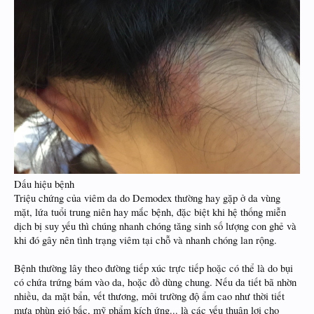
Dấu hiệu bệnh
Triệu chứng của viêm da do Demodex thường hay gặp ở da vùng
mặt, lứa tuổi trung niên hay mắc bệnh, đặc biệt khi hệ thống miễn
dịch bị suy yếu thì chúng nhanh chóng tăng sinh số lượng con ghẻ và
khi đó gây nên tình trạng viêm tại chỗ và nhanh chóng lan rộng.
Bệnh thường lây theo đường tiếp xúc trực tiếp hoặc có thể là do bụi
có chứa trứng bám vào da, hoặc đồ dùng chung. Nếu da tiết bã nhờn
nhiều, da mặt bẩn, vết thương, môi trường độ ẩm cao như thời tiết
mưa phùn gió bấc, mỹ phẩm kích ứng... là các yếu thuận lợi cho